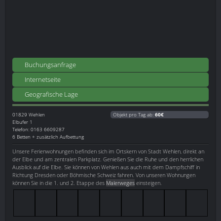
Buchungsanfrage
Internetseite
Geografische Lage
01829
Wehlen
Objekt pro Tag ab:
60€
Elbufer 1
Telefon: 0163 6609287
6 Betten + zusätzlich Aufbettung
Unsere Ferienwohnungen befinden sich im Ortskern von Stadt Wehlen, direkt an
der Elbe und am zentralen Parkplatz. Genießen Sie die Ruhe und den herrlichen
Ausblick auf die Elbe. Sie können von Wehlen aus auch mit dem Dampfschiff in
Richtung Dresden oder Böhmische Schweiz fahren. Von unseren Wohnungen
können Sie in die 1. und 2. Etappe des
Malerweges
einsteigen.