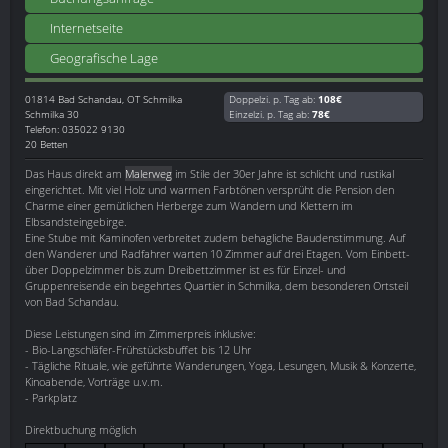
Internetseite
Geografische Lage
01814
Bad Schandau, OT Schmilka
Doppelzi. p. Tag ab:
108€
Schmilka 30
Einzelzi. p. Tag ab:
78€
Telefon: 035022 9130
20 Betten
Das Haus direkt am
Malerweg
im Stile der 30er Jahre ist schlicht und rustikal
eingerichtet. Mit viel Holz und warmen Farbtönen versprüht die Pension den
Charme einer gemütlichen Herberge zum Wandern und Klettern im
Elbsandsteingebirge.
Eine Stube mit Kaminofen verbreitet zudem behagliche Baudenstimmung. Auf
den Wanderer und Radfahrer warten 10 Zimmer auf drei Etagen. Vom Einbett-
über Doppelzimmer bis zum Dreibettzimmer ist es für Einzel- und
Gruppenreisende ein begehrtes Quartier in Schmilka, dem besonderen Ortsteil
von Bad Schandau.
Diese Leistungen sind im Zimmerpreis inklusive:
- Bio-Langschläfer-Frühstücksbuffet bis 12 Uhr
- Tägliche Rituale, wie geführte Wanderungen, Yoga, Lesungen, Musik & Konzerte,
Kinoabende, Vorträge u.v.m.
- Parkplatz
Direktbuchung möglich