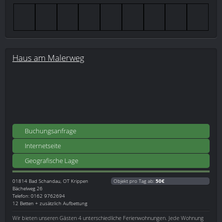
Haus am Malerweg
Buchungsanfrage
Internetseite
Geografische Lage
01814
Bad Schandau, OT Krippen
Objekt pro Tag ab:
50€
Bächelweg 26
Telefon: 0162 9762694
12 Betten + zusätzlich Aufbettung
Wir bieten unseren Gästen 4 unterschiedliche Ferienwohnungen. Jede Wohnung