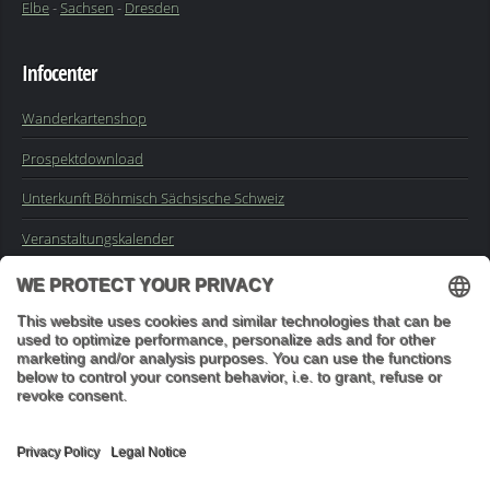
Elbe
-
Sachsen
-
Dresden
Infocenter
Wanderkartenshop
Prospektdownload
Unterkunft Böhmisch Sächsische Schweiz
Veranstaltungskalender
Kontakt
Impressum
Buchungsanfrage
Mail an die Redaktion
"In den Wäldern sind Dinge, über die nachzudenken man jahrelang