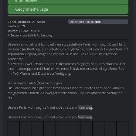
Geografische Lage
01796
Struppen, OT Weißig
Objekt pro Tag ab:
65€
Weißig Nr. 7f
Telefon: 035021 60375
4 Betten + zusätzlich Aufbettung
Unsere individuell und komplett neu ausgestattete Ferienwohnung (50 qm) für 2
Personen (Aufbettung über Schlafcouch möglich) befindet sich im Erdgeschoss mit
separatem Eingang, umgeben von viel Grün und Blick auf die umliegenden
Tafelberge.
Für weitere zwei Personen steht in der oberen Etage (+25qm) des Hauses (über
eine Innentreppe erreichbar) ein weiteres Schlafzimmer sowie ein größeres Bad
mit WC, Wanne und Dusche zur Verfügung.
Wir vermieten ab 5 Übernachtungen !
Die Ferienwohnung eignet sich besonders für befreundete Paare oder Familien
mit größeren Kindern, da zwei getrennte Wohn- und Schlafbereiche verfügbar
sind.
Unsere Ferienwohnung befindet sich direkt am
Malerweg
.
Unsere Ferienwohnung befindet sich direkt am
Malerweg
.