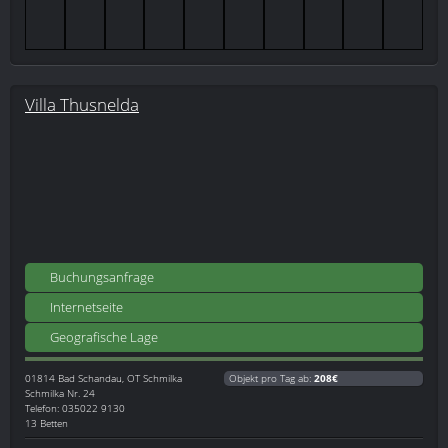
Villa Thusnelda
Buchungsanfrage
Internetseite
Geografische Lage
01814
Bad Schandau, OT Schmilka
Objekt pro Tag ab:
208€
Schmilka Nr. 24
Telefon: 035022 9130
13 Betten