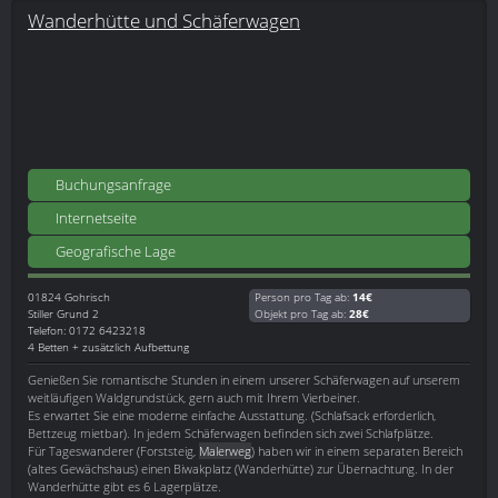
Wanderhütte und Schäferwagen
Buchungsanfrage
Internetseite
Geografische Lage
01824
Gohrisch
Person pro Tag ab:
14€
Stiller Grund 2
Objekt pro Tag ab:
28€
Telefon: 0172 6423218
4 Betten + zusätzlich Aufbettung
Genießen Sie romantische Stunden in einem unserer Schäferwagen auf unserem
weitläufigen Waldgrundstück, gern auch mit Ihrem Vierbeiner.
Es erwartet Sie eine moderne einfache Ausstattung. (Schlafsack erforderlich,
Bettzeug mietbar). In jedem Schäferwagen befinden sich zwei Schlafplätze.
Für Tageswanderer (Forststeig,
Malerweg
) haben wir in einem separaten Bereich
(altes Gewächshaus) einen Biwakplatz (Wanderhütte) zur Übernachtung. In der
Wanderhütte gibt es 6 Lagerplätze.