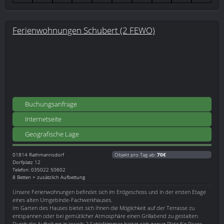
Ferienwohnungen Schubert (2 FEWO)
Buchungsanfrage
Internetseite
Geografische Lage
01814
Rathmannsdorf
Objekt pro Tag ab:
70€
Dorfplatz 12
Telefon: 035022 50602
8 Betten + zusätzlich Aufbettung
Unsere Ferienwohnungen befindet sich im Erdgeschoss und in der ersten Etage
eines alten Umgebinde-Fachwerkhauses.
Im Garten des Hauses bietet sich Ihnen die Möglichkeit auf der Terrasse zu
entspannen oder bei gemütlicher Atmosphäre einen Grillabend zu gestalten.
Durch die Aufteilung in jeweils 2 Schlafzimmer bietet sich genug Platz für Paare,