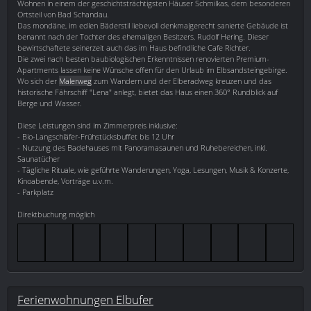
Wohnen in einem der geschichtsträchtigsten Häuser Schmilkas, dem besonderen
Ortsteil von Bad Schandau.
Das mondäne, im edlen Bäderstil liebevoll denkmalgerecht sanierte Gebäude ist
benannt nach der Tochter des ehemaligen Besitzers, Rudolf Hering. Dieser
bewirtschaftete seinerzeit auch das im Haus befindliche Cafe Richter.
Die zwei nach besten baubiologischen Erkenntnissen renovierten Premium-
Apartments lassen keine Wünsche offen für den Urlaub im Elbsandsteingebirge.
Wo sich der
Malerweg
zum Wandern und der Elberadweg kreuzen und das
historische Fährschiff "Lena" anlegt, bietet das Haus einen 360° Rundblick auf
Berge und Wasser.
Diese Leistungen sind im Zimmerpreis inklusive:
- Bio-Langschläfer-Frühstücksbuffet bis 12 Uhr
- Nutzung des Badehauses mit Panoramasaunen und Ruhebereichen, inkl.
Saunatücher
- Tägliche Rituale, wie geführte Wanderungen, Yoga, Lesungen, Musik & Konzerte,
Kinoabende, Vorträge u.v.m.
- Parkplatz
Direktbuchung möglich
Ferienwohnungen Elbufer