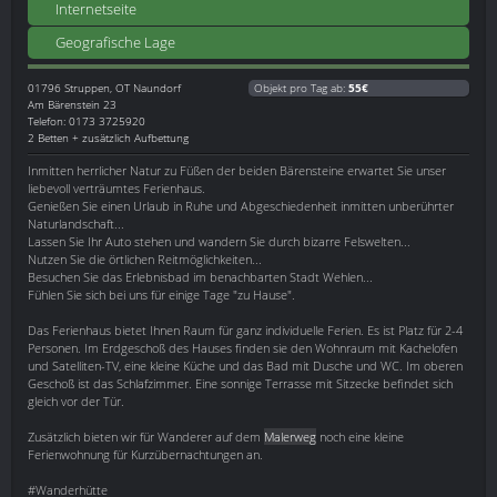
Internetseite
Geografische Lage
01796
Struppen, OT Naundorf
Objekt pro Tag ab:
55€
Am Bärenstein 23
Telefon: 0173 3725920
2 Betten + zusätzlich Aufbettung
Inmitten herrlicher Natur zu Füßen der beiden Bärensteine erwartet Sie unser
liebevoll verträumtes Ferienhaus.
Genießen Sie einen Urlaub in Ruhe und Abgeschiedenheit inmitten unberührter
Naturlandschaft...
Lassen Sie Ihr Auto stehen und wandern Sie durch bizarre Felswelten...
Nutzen Sie die örtlichen Reitmöglichkeiten...
Besuchen Sie das Erlebnisbad im benachbarten Stadt Wehlen...
Fühlen Sie sich bei uns für einige Tage "zu Hause".
Das Ferienhaus bietet Ihnen Raum für ganz individuelle Ferien. Es ist Platz für 2-4
Personen. Im Erdgeschoß des Hauses finden sie den Wohnraum mit Kachelofen
und Satelliten-TV, eine kleine Küche und das Bad mit Dusche und WC. Im oberen
Geschoß ist das Schlafzimmer. Eine sonnige Terrasse mit Sitzecke befindet sich
gleich vor der Tür.
Zusätzlich bieten wir für Wanderer auf dem
Malerweg
noch eine kleine
Ferienwohnung für Kurzübernachtungen an.
#Wanderhütte