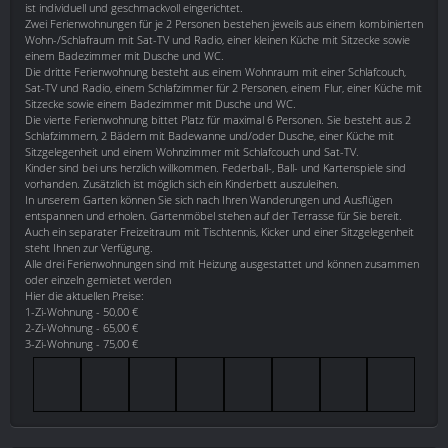
ist individuell und geschmackvoll eingerichtet.
Zwei Ferienwohnungen für je 2 Personen bestehen jeweils aus einem kombinierten
Wohn-/Schlafraum mit Sat-TV und Radio, einer kleinen Küche mit Sitzecke sowie
einem Badezimmer mit Dusche und WC.
Die dritte Ferienwohnung besteht aus einem Wohnraum mit einer Schlafcouch,
Sat-TV und Radio, einem Schlafzimmer für 2 Personen, einem Flur, einer Küche mit
Sitzecke sowie einem Badezimmer mit Dusche und WC.
Die vierte Ferienwohnung bittet Platz für maximal 6 Personen. Sie besteht aus 2
Schlafzimmern, 2 Bädern mit Badewanne und/oder Dusche, einer Küche mit
Sitzgelegenheit und einem Wohnzimmer mit Schlafcouch und Sat-TV.
Kinder sind bei uns herzlich willkommen. Federball-, Ball- und Kartenspiele sind
vorhanden. Zusätzlich ist möglich sich ein Kinderbett auszuleihen.
In unserem Garten können Sie sich nach Ihren Wanderungen und Ausflügen
entspannen und erholen. Gartenmöbel stehen auf der Terrasse für Sie bereit.
Auch ein separater Freizeitraum mit Tischtennis, Kicker und einer Sitzgelegenheit
steht Ihnen zur Verfügung.
Alle drei Ferienwohnungen sind mit Heizung ausgestattet und können zusammen
oder einzeln gemietet werden
Hier die aktuellen Preise:
1-Zi-Wohnung - 50,00 €
2-Zi-Wohnung - 65,00 €
3-Zi-Wohnung - 75,00 €