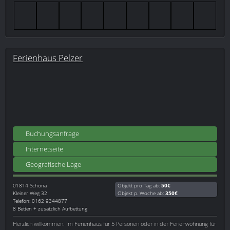
Ferienhaus Pelzer
Buchungsanfrage
Internetseite
Geografische Lage
01814
Schöna
Objekt pro Tag ab:
50€
Kleiner Weg 32
Objekt p. Woche ab:
350€
Telefon: 0162 9344877
8 Betten + zusätzlich Aufbettung
Herzlich willkommen: Im Ferienhaus für 5 Personen oder in der Ferienwohnung für