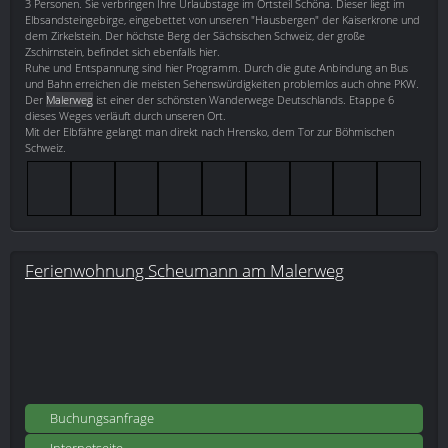
3 Personen. Sie verbringen Ihre Urlaubstage im Ortsteil Schöna. Dieser liegt im
Elbsandsteingebirge, eingebettet von unseren "Hausbergen" der Kaiserkrone und
dem Zirkelstein. Der höchste Berg der Sächsischen Schweiz, der große
Zschirnstein, befindet sich ebenfalls hier.
Ruhe und Entspannung sind hier Programm. Durch die gute Anbindung an Bus
und Bahn erreichen die meisten Sehenswürdigkeiten problemlos auch ohne PKW.
Der
Malerweg
ist einer der schönsten Wanderwege Deutschlands. Etappe 6
dieses Weges verläuft durch unseren Ort.
Mit der Elbfähre gelangt man direkt nach Hrensko, dem Tor zur Böhmischen
Schweiz.
Ferienwohnung Scheumann am Malerweg
Buchungsanfrage
Internetseite