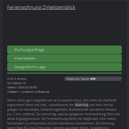
Ferienwohnung Zirkelsteinblick
Buchungsanfrage
Internetseite
Geografische Lage
01814
Schöna
Objekt pro Tag ab:
64€
Am Feldrain 51
Telefon: 035028 80781
3 Betten + zusätzlich Aufbettung
Werte Gäste, gern begrüßen wir sie in unserem Haus. Dies steht am Dorfrand,
angrenzend Wiese und Feld., vorbeiführend der
Malerweg
und doch zentral
gelegen zur Gaststätte, Einkaufsmöglichkeit, Bushaltestelle und kleinen Museen.
(ca. 2 min. entfernt). Zur ebenerdig, seperat gelegenen Ferienwohnung führt eine
kleine Eingangsterrasse. Sie Ferienwohnung bietet die Möglichkeit unter einem
Sonnendach zu entspannen und ihre Mahlzeiten einzunehmen. Die Wohnung
bietet Platz für 2 bis 3 Personen, besteht aus einem Wohn- Schlafzimmer,