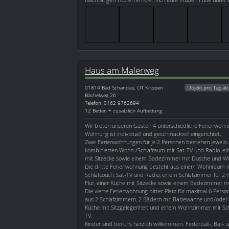
Haus am Malerweg
01814
Bad Schandau, OT Krippen
Objekt pro Tag ab
Bächelweg 26
Telefon: 0162 9762694
12 Betten + zusätzlich Aufbettung
Wir bieten unseren Gästen 4 unterschiedliche Ferienwohn
Wohnung ist individuell und geschmackvoll eingerichtet.
Zwei Ferienwohnungen für je 2 Personen bestehen jeweils
kombinierten Wohn-/Schlafraum mit Sat-TV und Radio, ein
mit Sitzecke sowie einem Badezimmer mit Dusche und W
Die dritte Ferienwohnung besteht aus einem Wohnraum m
Schlafcouch, Sat-TV und Radio, einem Schlafzimmer für 2 
Flur, einer Küche mit Sitzecke sowie einem Badezimmer 
Die vierte Ferienwohnung bittet Platz für maximal 6 Perso
aus 2 Schlafzimmern, 2 Bädern mit Badewanne und/oder 
Küche mit Sitzgelegenheit und einem Wohnzimmer mit Sch
TV.
Kinder sind bei uns herzlich willkommen. Federball-, Ball- 