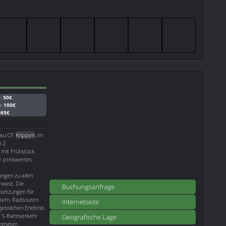
b:
50€
b:
100€
:
65€
ndau OT
Krippen
, im
n 2
mit Frühstück.
in preiswertes
ngen zu allen
weiz. Die
Buchungsanfrage
ssetzungen für
tern, Radtouren
Internetseite
esslichen Erlebnis.
m S-Bahnverkehr
Geografische Lage
lometer.