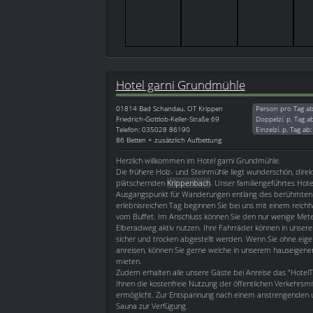
Hotel garni Grundmühle
01814
Bad Schandau, OT Krippen
Person pro Tag a
Friedrich-Gottlob-Keller-Straße 69
Doppelzi. p. Tag a
Telefon: 035028 86190
Einzelzi. p. Tag ab
86 Betten + zusätzlich Aufbettung
Herzlich willkommen im Hotel garni Grundmühle.
Die frühere Holz- und Steinmühle liegt wunderschön, dire
plätschernden
Krippenbach
. Unser familiengeführtes Hotel
Ausgangspunkt für Wanderungen entlang des berühmten 
erlebnisreichen Tag beginnen Sie bei uns mit einem reichh
vom Buffet. Im Anschluss können Sie den nur wenige Mete
Elberadweg aktiv nutzen. Ihre Fahrräder können in unser
sicher und trocken abgestellt werden. Wenn Sie ohne eig
anreisen, können Sie gerne welche in unserem hauseigene
mieten.
Zudem erhalten alle unsere Gäste bei Anreise das "HotelTi
Ihnen die kostenfreie Nutzung der öffentlichen Verkehrsmit
ermöglicht. Zur Entspannung nach einem anstrengenden un
Sauna zur Verfügung.