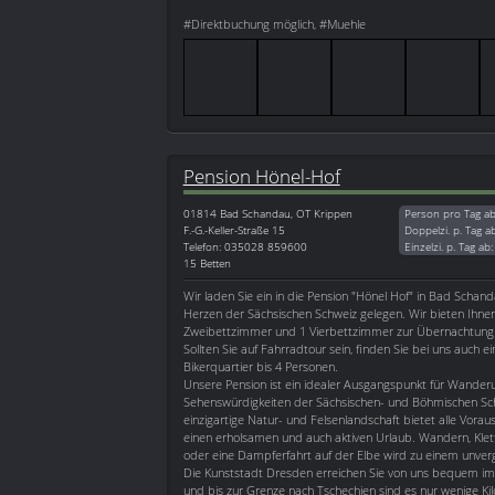
#Direktbuchung möglich, #Muehle
Pension Hönel-Hof
01814
Bad Schandau, OT Krippen
Person pro Tag a
F.-G.-Keller-Straße 15
Doppelzi. p. Tag a
Telefon: 035028 859600
Einzelzi. p. Tag ab
15 Betten
Wir laden Sie ein in die Pension "Hönel Hof" in Bad Scha
Herzen der Sächsischen Schweiz gelegen. Wir bieten Ihne
Zweibettzimmer und 1 Vierbettzimmer zur Übernachtung 
Sollten Sie auf Fahrradtour sein, finden Sie bei uns auch e
Bikerquartier bis 4 Personen.
Unsere Pension ist ein idealer Ausgangspunkt für Wanderu
Sehenswürdigkeiten der Sächsischen- und Böhmischen Sch
einzigartige Natur- und Felsenlandschaft bietet alle Vorau
einen erholsamen und auch aktiven Urlaub. Wandern, Klet
oder eine Dampferfahrt auf der Elbe wird zu einem unverg
Die Kunststadt Dresden erreichen Sie von uns bequem i
und bis zur Grenze nach Tschechien sind es nur wenige Ki