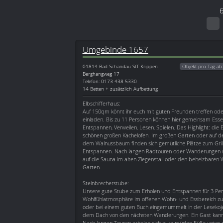
Umgebinde 1657
01814
Bad Schandau StT Krippen
Objekt pro Tag ab
Berghangweg 17
Telefon: 0173 438 5330
14 Betten + zusätzlich Aufbettung
Elbschifferhaus:
Auf 150qm könnt ihr euch mit guten Freunden treffen ode
einladen. Bis zu 11 Personen können hier gemeinsam Esse
Entspannen, Verweilen, Lesen, Spielen. Das Highlight: die
schönen großen Kachelofen. Im großen Garten oder auf de
dem Walnussbaum finden sich gemütliche Plätze zum Gril
Entspannen. Nach langen Radtouren oder Wanderungen 
auf die Sauna im alten Ziegenstall oder den beheizbaren
Garten.
Steinbrecherstube:
Unsere gute Stube zum Erholen und Entspannen für 3 Per
Wohlfühlatmosphäre im offenen Wohn- und Essbereich zu
oder bei einem guten Buch eingemummelt in der Lesekoje.
dem Dach von den nächsten Wanderungen. Ein Gast kann a
Nach langen Touren erholen sich eure müden Füße unte