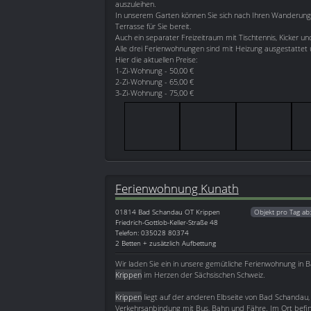
auszuleihen.
In unserem Garten können Sie sich nach Ihren Wanderun
Terrasse für Sie bereit.
Auch ein separater Freizeitraum mit Tischtennis, Kicker un
Alle drei Ferienwohnungen sind mit Heizung ausgestatte
Hier die aktuellen Preise:
1-Zi-Wohnung - 50,00 €
2-Zi-Wohnung - 65,00 €
3-Zi-Wohnung - 75,00 €
Ferienwohnung Kunath
01814
Bad Schandau OT Krippen
Objekt pro Tag ab
Friedrich-Gottlob-Keller-Straße 48
Telefon: 035028 80374
2 Betten + zusätzlich Aufbettung
Wir laden Sie ein in unsere gemütliche Ferienwohnung in
Krippen
im Herzen der Sächsischen Schweiz.
Krippen
liegt auf der anderen Elbseite von Bad Schandau, 
Verkehrsanbindung mit Bus, Bahn und Fähre. Im Ort befin