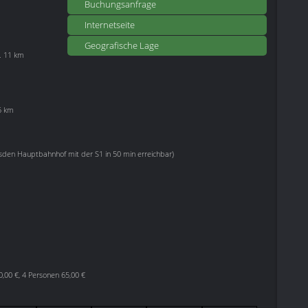
Buchungsanfrage
Internetseite
Geografische Lage
a. 11 km
5 km
esden Hauptbahnhof mit der S1 in 50 min erreichbar)
0,00 €, 4 Personen 65,00 €