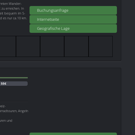
annten Wander-
 zu erreichen. In
Buchungsanfrage
Zeit bequem im S-
d es nur ca.10 km.
Internetseite
Geografische Lage
:
55€
eiz-
hrradtouren, Angeln
ouren und