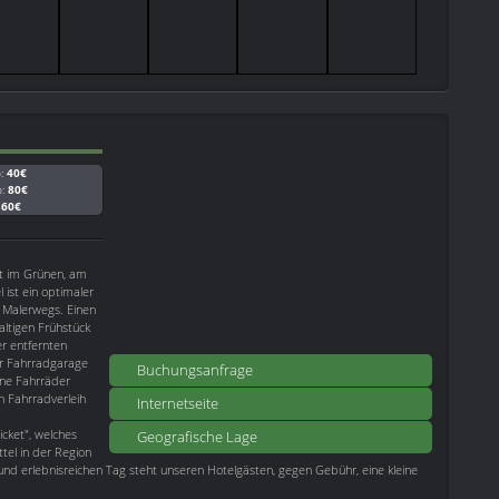
b:
40€
b:
80€
:
60€
kt im Grünen, am
 ist ein optimaler
Malerwegs. Einen
altigen Frühstück
r entfernten
er Fahrradgarage
Buchungsanfrage
ene Fahrräder
n Fahrradverleih
Internetseite
cket", welches
Geografische Lage
tel in der Region
d erlebnisreichen Tag steht unseren Hotelgästen, gegen Gebühr, eine kleine