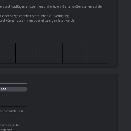
gen und Ausflügen entspannen und erholen. Gartenmöbel stehen auf der
d einer Sitzgelegenheit steht Ihnen zur Verfügung.
t und können zusammen oder einzeln gemietet werden
:
65€
 Bad Schandau OT
hat eine gute
den sich