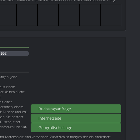
:
50€
ungen. Jede
 aus einem
er kleinen Küche
C.
it einer
Personen, einem
Buchungsanfrage
mit Dusche und WC.
nen. Sie besteht
Internetseite
Dusche, einer
lafcouch und Sat-
Geografische Lage
und Kartenspiele sind vorhanden. Zusätzlich ist möglich sich ein Kinderbett