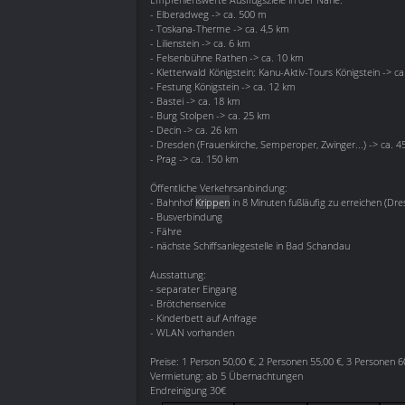
- Elberadweg -> ca. 500 m
- Toskana-Therme -> ca. 4,5 km
- Lilienstein -> ca. 6 km
- Felsenbühne Rathen -> ca. 10 km
- Kletterwald Königstein; Kanu-Aktiv-Tours Königstein -> c
- Festung Königstein -> ca. 12 km
- Bastei -> ca. 18 km
- Burg Stolpen -> ca. 25 km
- Decin -> ca. 26 km
- Dresden (Frauenkirche, Semperoper, Zwinger...) -> ca. 4
- Prag -> ca. 150 km
Öffentliche Verkehrsanbindung:
- Bahnhof
Krippen
in 8 Minuten fußläufig zu erreichen (Dr
- Busverbindung
- Fähre
- nächste Schiffsanlegestelle in Bad Schandau
Ausstattung:
- separater Eingang
- Brötchenservice
- Kinderbett auf Anfrage
- WLAN vorhanden
Preise: 1 Person 50,00 €, 2 Personen 55,00 €, 3 Personen 6
Vermietung: ab 5 Übernachtungen
Endreinigung 30€