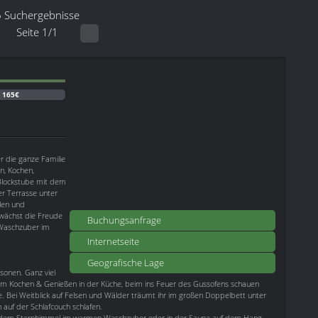
6 Suchergebnisse
Seite 1/1
:
165€
r die ganze Familie
n, Kochen,
 Blockstube mit dem
r Terrasse unter
len und
wächst die Freude
Buchungsanfrage
 Waschzuber im
Internetseite
Geografische Lage
sonen. Ganz viel
m Kochen & Genießen in der Küche, beim ins Feuer des Gussofens schauen
 Bei Weitblick auf Felsen und Wälder träumt ihr im großen Doppelbett unter
uf der Schlafcouch schlafen.
r dem Sternhimmel im warmen Waschzuber oder in der Sauna auf dem Hang.