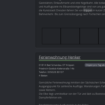
Gaststätten, Einkaufsmarkt und eine Kegelbahn. Alle bek
und Ausflugsziele ins Elbsandsteingebirge sind von uns gut
die Kunststadt Dresden fahren Sie von
Krippen
in kurzer 
Bahnverkehr. Bis zum Grenzübergang nach Tschechien sin
Ferienwohnung Henker
01814
Bad Schandau OT Krippen
Objekt pro Tag ab
Friedrich-Gottlob-Kellerstraße 14b
Telefon: 035028 80107
4 Betten
Gemütliche Ferienwohnung inmitten der Sächsischen Schw
Ausgangspunkt für zahlreiche Ausflüge, Wanderungen, Fa
sowie Klettern.
Die Elbe liegt unmittelbar vor der Tür und lädt zu Bootst
Dampferfahrten ein.
Empfehlenswerte Ausflugsziele in der Nähe: