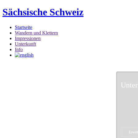
Sächsische Schweiz
Startseite
Wandern und Klettern
Impressionen
Unterkunft
Info
Unter
Erweit