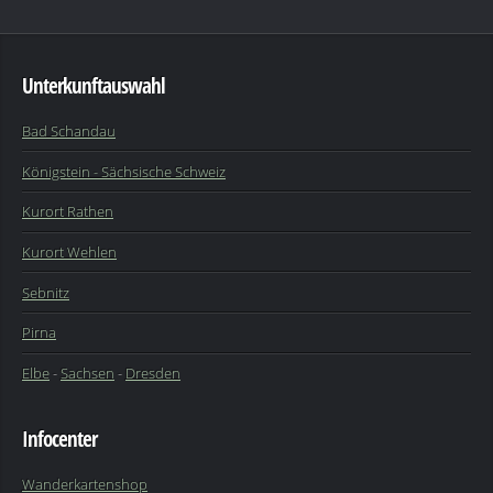
Unterkunftauswahl
Bad Schandau
Königstein - Sächsische Schweiz
Kurort Rathen
Kurort Wehlen
Sebnitz
Pirna
Elbe
-
Sachsen
-
Dresden
Infocenter
Wanderkartenshop