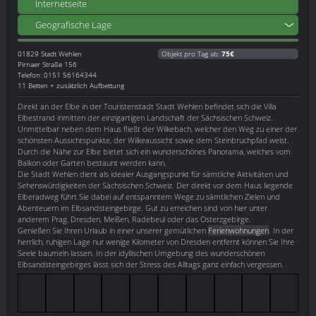
Internetseite
Geografische Lage
01829
Stadt Wehlen
Objekt pro Tag ab:
75€
Pirnaer Straße 156
Telefon: 0151 56164344
11 Betten + zusätzlich Aufbettung
Direkt an der Elbe in der Touristenstadt Stadt Wehlen befindet sich die Villa
Elbestrand inmitten der einzigartigen Landschaft der Sächsischen Schweiz.
Unmittelbar neben dem Haus fließt der Wilkebach, welcher den Weg zu einer der
schönsten Aussichtspunkte, der Wilkeaussicht sowie dem Steinbruchpfad weist.
Durch die Nähe zur Elbe bietet sich ein wunderschönes Panorama, welches vom
Balkon oder Garten bestaunt werden kann.
Die Stadt Wehlen dient als idealer Ausgangspunkt für sämtliche Aktivitäten und
Sehenswürdigkeiten der Sächsischen Schweiz. Der direkt vor dem Haus liegende
Elberadweg führt Sie dabei auf entspanntem Wege zu sämtlichen Zielen und
Abenteuern im Elbsandsteingebirge. Gut zu erreichen sind von hier unter
anderem Prag, Dresden, Meißen, Radebeul oder das Osterzgebirge.
Genießen Sie Ihren Urlaub in einer unserer gemütlichen
Ferienwohnungen
. In der
herrlich, ruhigen Lage nur wenige Kilometer von Dresden entfernt können Sie Ihre
Seele baumeln lassen. In der idyllischen Umgebung des wunderschönen
Elbsandsteingebirges lässt sich der Stress des Alltags ganz einfach vergessen.