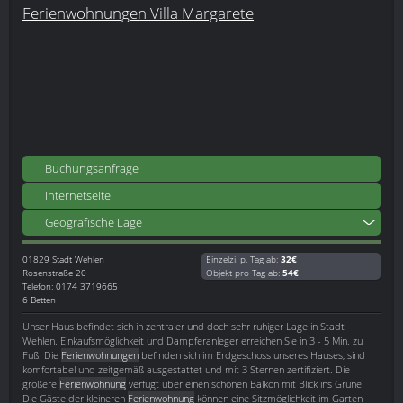
Ferienwohnungen Villa Margarete
Buchungsanfrage
Internetseite
Geografische Lage
01829
Stadt Wehlen
Einzelzi. p. Tag ab:
32€
Rosenstraße 20
Objekt pro Tag ab:
54€
Telefon: 0174 3719665
6 Betten
Unser Haus befindet sich in zentraler und doch sehr ruhiger Lage in Stadt
Wehlen. Einkaufsmöglichkeit und Dampferanleger erreichen Sie in 3 - 5 Min. zu
Fuß. Die
Ferienwohnungen
befinden sich im Erdgeschoss unseres Hauses, sind
komfortabel und zeitgemäß ausgestattet und mit 3 Sternen zertifiziert. Die
größere
Ferienwohnung
verfügt über einen schönen Balkon mit Blick ins Grüne.
Die Gäste der kleineren
Ferienwohnung
können eine Sitzmöglichkeit im Garten