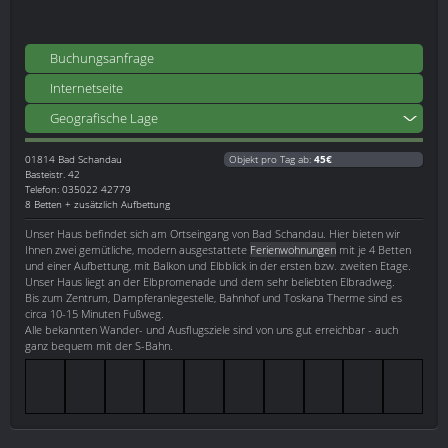
Buchungsanfrage
Internetseite
Geografische Lage
01814
Bad Schandau
Objekt pro Tag ab:
45€
Basteistr. 42
Telefon: 035022 42779
8 Betten + zusätzlich Aufbettung
Unser Haus befindet sich am Ortseingang von Bad Schandau. Hier bieten wir
Ihnen zwei gemütliche, modern ausgestattete
Ferienwohnungen
mit je 4 Betten
und einer Aufbettung, mit Balkon und Elbblick in der ersten bzw. zweiten Etage.
Unser Haus liegt an der Elbpromenade und dem sehr beliebten Elbradweg.
Bis zum Zentrum, Dampferanlegestelle, Bahnhof und Toskana Therme sind es
circa 10-15 Minuten Fußweg.
Alle bekannten Wander- und Ausflugsziele sind von uns gut erreichbar - auch
ganz bequem mit der S-Bahn.