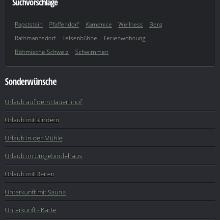
Suchvorschläge
Papststein
Pfaffendorf
Kamenice
Wellness
Berg
Rathmannsdorf
Felsenbühne
Ferienwohnung
Böhmische Schweiz
Schwimmen
Sonderwünsche
Urlaub auf dem Bauernhof
Urlaub mit Kindern
Urlaub in der Mühle
Urlaub im Umgebindehaus
Urlaub mit Reiten
Unterkunft mit Sauna
Unterkunft - Karte