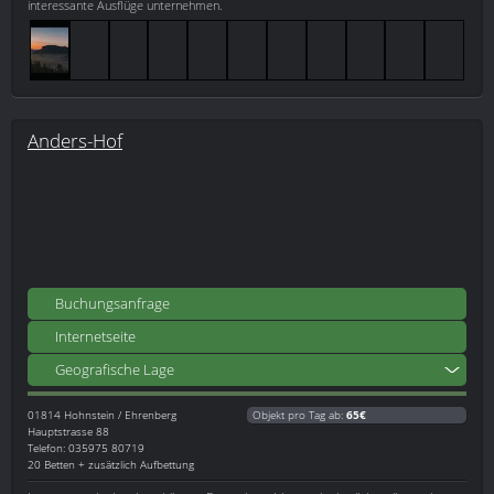
interessante Ausflüge unternehmen.
Anders-Hof
Buchungsanfrage
Internetseite
Geografische Lage
01814
Hohnstein / Ehrenberg
Objekt pro Tag ab:
65€
Hauptstrasse 88
Telefon: 035975 80719
20 Betten + zusätzlich Aufbettung