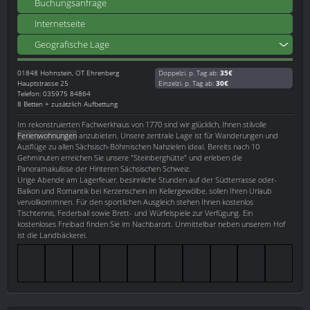
Buchungsanfrage
Internetseite
Geografische Lage
01848
Hohnstein, OT Ehrenberg
Doppelzi. p. Tag ab:
35€
Hauptstrasse 25
Einzelzi. p. Tag ab:
30€
Telefon: 035975 84864
8 Betten + zusätzlich Aufbettung
Im rekonstruierten Fachwerkhaus von 1770 sind wir glücklich, Ihnen stilvolle
Ferienwohnungen
anzubieten. Unsere zentrale Lage ist für Wanderungen und
Ausflüge zu allen Sächsisch-Böhmischen Nahzielen ideal. Bereits nach 10
Gehminuten erreichen Sie unsere "Steinberghütte" und erleben die
Panoramakulisse der Hinteren Sächsischen Schweiz.
Urige Abende am Lagerfeuer, besinnliche Stunden auf der Südterrasse oder-
Balkon und Romantik bei Kerzenschein im Kellergewölbe, sollen Ihren Urlaub
vervollkommnen. Für den sportlichen Ausgleich stehen Ihnen kostenlos
Tischtennis, Federball sowie Brett- und Würfelspiele zur Verfügung. Ein
kostenloses Freibad finden Sie im Nachbarort. Unmittelbar neben unserem Hof
ist die Landbäckerei.