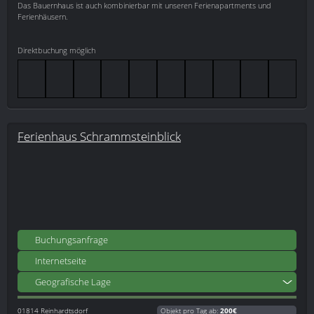
Das Bauernhaus ist auch kombinierbar mit unseren Ferienapartments und
Ferienhäusern.
Direktbuchung möglich
Ferienhaus Schrammsteinblick
Buchungsanfrage
Internetseite
Geografische Lage
01814
Reinhardtsdorf
Objekt pro Tag ab:
200€