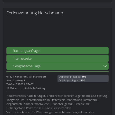
Ferienwohnung Herschmann
Buchungsanfrage
Internetseite
Geografische Lage
01824
Königstein / OT Pfaffendorf
Doppelzi. p. Tag ab:
40€
Alter Schulweg 7
Objekt pro Tag ab:
45€
Telefon: 035021 67467
12 Betten + zusätzlich Aufbettung
Neu errichtetes Haus in ruhiger, landschaftlich schöner Lage mit Blick zur Festung
Königstein und Panoramablick zum Pfaffenstein. Modern und komfortabel
eingerichtete Zimmer, Wohnküche u. Zubehör, gemütl. Sitzecke mit
Grillmöglichkeit, Parkplatz im Grundstück vorhanden.
Von uns aus können Sie Wanderungen in die bizarre Bergwelt und viele