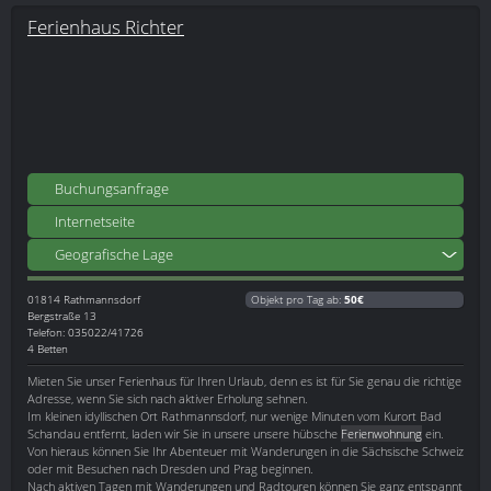
Ferienhaus Richter
Buchungsanfrage
Internetseite
Geografische Lage
01814
Rathmannsdorf
Objekt pro Tag ab:
50€
Bergstraße 13
Telefon: 035022/41726
4 Betten
Mieten Sie unser Ferienhaus für Ihren Urlaub, denn es ist für Sie genau die richtige
Adresse, wenn Sie sich nach aktiver Erholung sehnen.
Im kleinen idyllischen Ort Rathmannsdorf, nur wenige Minuten vom Kurort Bad
Schandau entfernt, laden wir Sie in unsere unsere hübsche
Ferienwohnung
ein.
Von hieraus können Sie Ihr Abenteuer mit Wanderungen in die Sächsische Schweiz
oder mit Besuchen nach Dresden und Prag beginnen.
Nach aktiven Tagen mit Wanderungen und Radtouren können Sie ganz entspannt