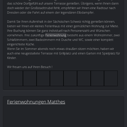
das schöne Dorfgefühl auf unsere Terrasse genießen. Übrigens, wenn Ihnen dann
doch wieder der Großstadttrubel fehlt, empfehlen wir Ihnen eine Radtour nach
Dresden oder die Fahrt auf einem der legendären Elbdampfer.
Damit Sie Ihren Aufenthalt in der Sächsischen Schweiz richtig genießen können,
bieten wir Ihnen ein kleines Ferienhaus mit einer gemütlichen Wohnung zur Miete.
Ihre Buchung können Sie ganz individuell nach Personenzahl und Wünschen
vornehmen. Ihre zukünftige
Ferienwohnung
besteht aus einem Wohnzimmer, zwei
Schlafzimmern, zwei Badezimmern mit Dusche und WC, sowie einer komplett
eingerichtete Küche.
Wenn Sie im Sommer abends noch etwas draußen sitzen möchten, haben wir
auch eine neugestaltete Terrasse mit Grillplatz und einen Garten mit Spielplatz für
Kinder.
Wir freuen uns auf Ihren Besuch !
Ferienwohnungen Matthes