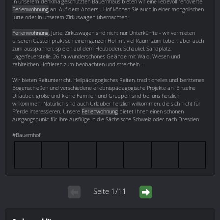
In unserem denkmalgeschützten Bauernhaus bieten wir eine liebevoll renovierte
Ferienwohnung
an. Auf dem Anders - Hof können Sie auch in einer mongolischen
Jurte oder in unserem Zirkuswagen übernachten.
Ferienwohnung
, Jurte, Zirkuswagen sind nicht nur Unterkünfte - wir vermieten
unseren Gästen praktisch einen ganzen Hof mit viel Raum zum toben, aber auch
zum ausspannen, spielen auf dem Heuboden, Schaukel, Sandplatz,
Lagerfeuerstelle, 26 ha wunderschönes Gelände mit Wald, Wiesen und
zahlreichen Hoftieren zum beobachten und streicheln...
Wir bieten Reitunterricht, Heilpädagogisches Reiten, traditionelles und berittenes
Bogenschießen und verschiedene erlebnispädagogische Projekte an. Einzelne
Urlauber, große und kleine Familien und Gruppen sind bei uns herzlich
willkommen. Natürlich sind auch Urlauber herzlich willkommen, die sich nicht für
Pferde interessieren. Unsere
Ferienwohnung
bietet Ihnen einen schönen
Ausgangspunkt für Ihre Ausflüge in die Sächsische Schweiz oder nach Dresden.
#Bauernhof
Seite 1/11