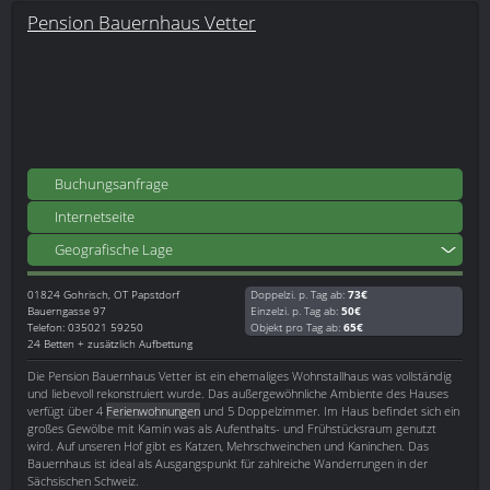
Pension Bauernhaus Vetter
Buchungsanfrage
Internetseite
Geografische Lage
01824
Gohrisch, OT Papstdorf
Doppelzi. p. Tag ab:
73€
Bauerngasse 97
Einzelzi. p. Tag ab:
50€
Telefon: 035021 59250
Objekt pro Tag ab:
65€
24 Betten + zusätzlich Aufbettung
Die Pension Bauernhaus Vetter ist ein ehemaliges Wohnstallhaus was vollständig
und liebevoll rekonstruiert wurde. Das außergewöhnliche Ambiente des Hauses
verfügt über 4
Ferienwohnungen
und 5 Doppelzimmer. Im Haus befindet sich ein
großes Gewölbe mit Kamin was als Aufenthalts- und Frühstücksraum genutzt
wird. Auf unseren Hof gibt es Katzen, Mehrschweinchen und Kaninchen. Das
Bauernhaus ist ideal als Ausgangspunkt für zahlreiche Wanderrungen in der
Sächsischen Schweiz.