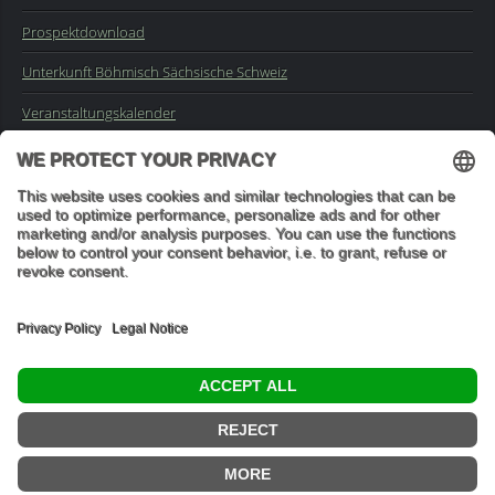
Prospektdownload
Unterkunft Böhmisch Sächsische Schweiz
Veranstaltungskalender
Kontakt
Impressum
Buchungsanfrage
Mail an die Redaktion
"In den Wäldern sind Dinge, über die nachzudenken man jahrelang
im Moos liegen könnte." (Franz Kafka)
© 2026 Ottmar Vetter,
Elbsandsteingebirge Verlag
- Alle Rechte vorbehalten.
Datenschutzeinstellungen