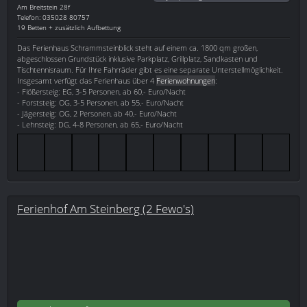
Am Breitstein 28f
Telefon: 035028 80757
19 Betten + zusätzlich Aufbettung
Das Ferienhaus Schrammsteinblick steht auf einem ca. 1800 qm großen,
abgeschlossen Grundstück inklusive Parkplatz, Grillplatz, Sandkasten und
Tischtennisraum. Für Ihre Fahrräder gibt es eine separate Unterstellmöglichkeit.
Insgesamt verfügt das Ferienhaus über 4
Ferienwohnungen
:
- Flößersteig: EG, 3-5 Personen, ab 60,- Euro/Nacht
- Forststeig: OG, 3-5 Personen, ab 55,- Euro/Nacht
- Jägersteig: OG, 2 Personen, ab 40,- Euro/Nacht
- Lehnsteig: DG, 4-8 Personen, ab 65,- Euro/Nacht
Ferienhof Am Steinberg (2 Fewo's)