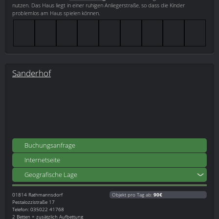
nutzen. Das Haus liegt in einer ruhigen Anliegerstraße, so dass die Kinder
problemlos am Haus spielen können.
Sanderhof
Buchungsanfrage
Internetseite
Geografische Lage
01814
Rathmannsdorf
Objekt pro Tag ab:
90€
Pestalozzistraße 17
Telefon: 035022 41768
2 Betten + zusätzlich Aufbettung