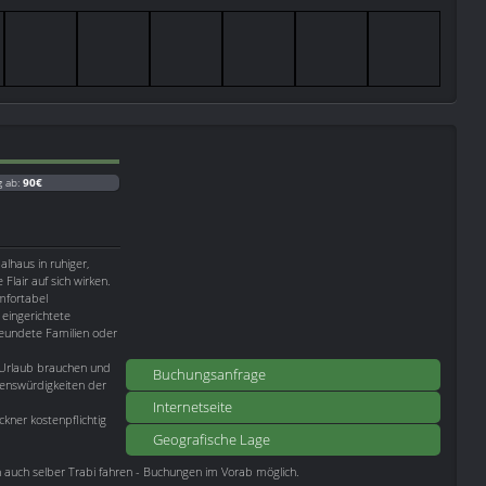
g ab:
90€
alhaus in ruhiger,
Flair auf sich wirken.
mfortabel
eingerichtete
freundete Familien oder
n Urlaub brauchen und
Buchungsanfrage
ehenswürdigkeiten der
Internetseite
ner kostenpflichtig
Geografische Lage
rn auch selber Trabi fahren - Buchungen im Vorab möglich.