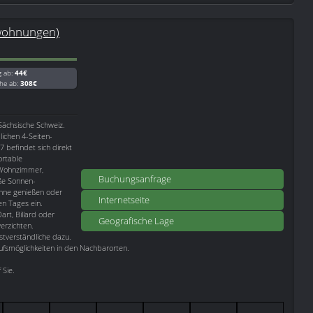
nwohnungen)
g ab:
44€
he ab:
308€
Sächsische Schweiz.
lichen 4-Seiten-
 befindet sich direkt
rtable
 Wohnzimmer,
Buchungsanfrage
ße Sonnen-
onne genießen oder
Internetseite
en Tages ein.
rt, Billard oder
Geografische Lage
erzichten.
stverständliche dazu.
aufsmöglichkeiten in den Nachbarorten.
 Sie.