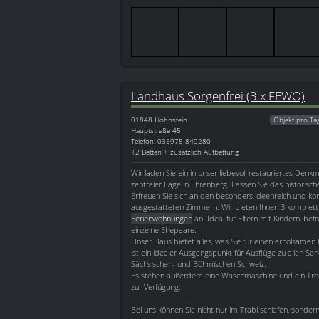
Landhaus Sorgenfrei (3 x FEWO)
01848
Hohnstein
Objekt pro Ta
Hauptstraße 45
Telefon: 035975 849280
12 Betten + zusätzlich Aufbettung
Wir laden Sie ein in unser liebevoll restauriertes Denkm
zentraler Lage in Ehrenberg. Lassen Sie das historische 
Erfreuen Sie sich an den besonders ideenreich und ko
ausgestatteten Zimmern. Wir bieten Ihnen 3 komplett 
Ferienwohnungen
an. Ideal für Eltern mit Kindern, be
einzelne Ehepaare.
Unser Haus bietet alles, was Sie für einen erholsame
ist ein idealer Ausgangspunkt für Ausflüge zu allen S
Sächsischen- und Böhmischen Schweiz.
Es stehen außerdem eine Waschmaschine und ein Trock
zur Verfügung.
Bei uns können Sie nicht nur im Trabi schlafen, sonde