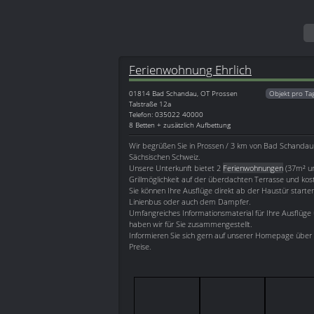
Ferienwohnung Ehrlich
01814
Bad Schandau, OT Prossen
Objekt pro Ta
Talstraße 12a
Telefon: 035022 40000
8 Betten + zusätzlich Aufbettung
Wir begrüßen Sie in Prossen / 3 km von Bad Schandau
Sächsischen Schweiz.
Unsere Unterkunft bietet 2
Ferienwohnungen
(37m² u
Grillmöglichkeit auf der überdachten Terrasse und kost
Sie können Ihre Ausflüge direkt ab der Haustür starte
Linienbus oder auch dem Dampfer.
Umfangreiches Informationsmaterial für Ihre Ausflü
haben wir für Sie zusammengestellt.
Informieren Sie sich gern auf unserer Homepage über
Preise.