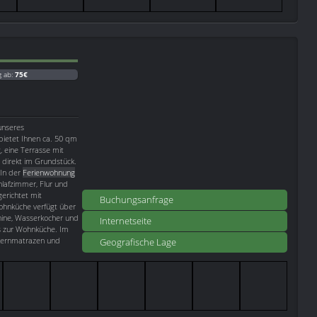
g ab:
75€
unseres
 bietet Ihnen ca. 50 qm
 eine Terrasse mit
w direkt im Grundstück.
 In der
Ferienwohnung
lafzimmer, Flur und
erichtet mit
Buchungsanfrage
Wohnküche verfügt über
hine, Wasserkocher und
Internetseite
ls zur Wohnküche. Im
rkernmatrazen und
Geografische Lage