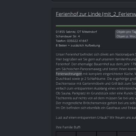
Ferienhof zur Linde (mit_2_Ferie
01855
Sebnitz, OT Mittelndorf
Objekt pro Ta
Schandauer Str. 4
Objekt p. Woc
Telefon: 035022 41647
8 Betten + zusätzlich Aufbettung
Unser Ferienhof befindet sich direkt am Nationalpark 
Hier begrüßen wir Sie gern auf unserem familienfreund
Ferienhof. Der ehemalige Bauernhof aus dem Jahr 1797
am Sächsischen Panoramaweg und bietet Ihnen komfo
Ferienwohnungen
mit komplett eingerichteter Küche,
Duschbad sowie je 2 Schlafräume. Die zugehörige gro
Dachterrasse mit Gartenmöbeln und Grill lädt zum S
einfach zum entspannten Ausklang eines erlebnisreich
Ob Sauna, Parkplatz im Grundstück oder eine Runde Da
Tischtennis auf nichts von all dem müssen Sie bei uns v
Der morgendliche Brötchenservice gehört bei uns selb
Im Ort befinden sich ebenfalls ein Gasthaus und Eink
Lust auf einen entspannten Urlaub? Wir freuen uns auf
Ihre Familie Buffi