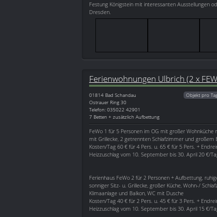
Festung Königstein mit interessanten Ausstellungen o
Dresden.
Ferienwohnungen Ulbrich (2 x FE
01814
Bad Schandau
Objekt pro Ta
Ostrauer Ring 30
Telefon: 035022 42901
7 Betten + zusätzlich Aufbettung
FeWo 1 für 5 Personen im OG mit großer Wohnküche m
mit Grillecke, 2 getrennten Schlafzimmer und große
Kosten/Tag 60 € für 4 Pers. u. 65 € für 5 Pers. + Endr
Heizzuschlag vom 10. September bis 30. April 20 €/Ta
Ferienhaus FeWo 2 für 2 Personen + Aufbettung, ruhi
sonniger Sitz- u. Grillecke, großer Küche, Wohn-/ Schl
Klimaanlage und Balkon, WC mit Dusche
Kosten/Tag 40 € für 2 Pers. u. 45 € für 3 Pers. + Endr
Heizzuschlag vom 10. September bis 30. April 15 €/Ta