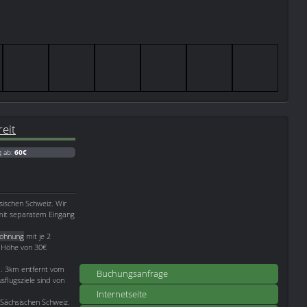
eit
g ab:
60€
sischen Schweiz. Wir
it separatem Eingang
wohnung
mit je 2
n Höhe von 30€
a. 3km entfernt vom
Buchungsanfrage
flugsziele sind von
Internetseite
 Sächsischen Schweiz.