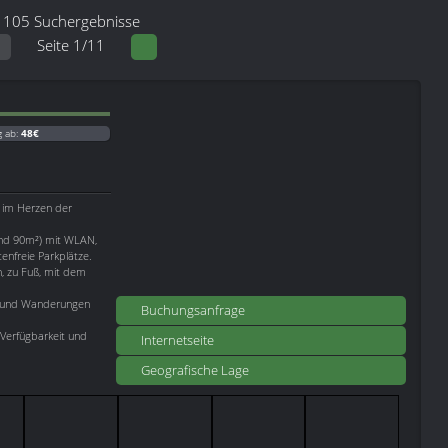
105 Suchergebnisse
Seite 1/11
g ab:
48€
 im Herzen der
nd 90m²) mit WLAN,
enfreie Parkplätze.
n, zu Fuß, mit dem
ge und Wanderungen
Buchungsanfrage
 Verfügbarkeit und
Internetseite
Geografische Lage