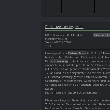
Ferienwohnung Heik
01824
Königstein, OT Pfaffendorf
Objekt pro Ta
Pfaffendorfer Str. 16
Telefon: 035021 67105
3 Betten
Unsere gemütliche
Ferienwohnung
ist für 2 bis 3 Pers
befindet sich im Ortskern von Pfaffendorf in ländlicher
Die
Ferienwohnung
besteht aus einem Wohnzimmer mi
einen Schlafraum mit Doppelbett und Schlafcouch. Ei
mit Dusche und WC gehört ebenfalls dazu. Das Wohnzi
TV,Radio und Esstisch eingerichtet und mit einer Küche
Zur Küchenausstattung gehören Kochfeld, Mikrowelle, K
Geschirrspüler, Kaffeemaschine, Wasserkocher und Toa
Gartensitzecke können Sie an schönen Tagen Ihre Url
lassen.
Die Vermietung erfolgt ab 5 Übernachtungen.
Die zentrale Lage von Pfaffendorf bietet einen gute
Zu Fuß erreichen Sie unseren Hausberg, den Pfaffenst
berühmten Barbarine. Genießen Sie eine fantastische 