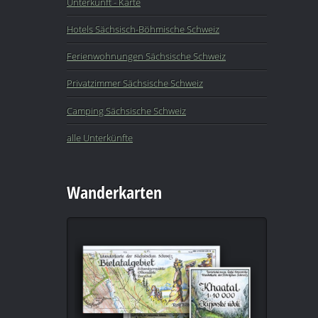
Unterkunft - Karte
Hotels Sächsisch-Böhmische Schweiz
Ferienwohnungen Sächsische Schweiz
Privatzimmer Sächsische Schweiz
Camping Sächsische Schweiz
alle Unterkünfte
Wanderkarten