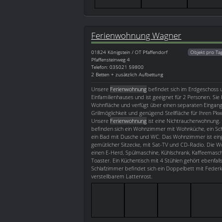
Ferienwohnung Wagner
01824
Königstein / OT Pfaffendorf
Objekt pro Ta
Pfaffensteinweg 4
Telefon: 035021 59800
2 Betten + zusätzlich Aufbettung
Unsere
Ferienwohnung
befindet sich im Erdgeschoss 
Einfamilienhauses und ist geeignet für 2 Personen. Sie
Wohnfläche und verfügt über einen separaten Eingang,
Grillmöglichkeit und genügend Stellfläche für Ihren Pk
Unsere
Ferienwohnung
ist eine Nichtraucherwohnung.
befinden sich ein Wohnzimmer mit Wohnküche, ein Sch
ein Bad mit Dusche und WC. Das Wohnzimmer ist eing
gemütlicher Sitzecke, mit Sat-TV und CD-Radio. Die 
einen E-Herd, Spülmaschine, Kühlschrank, Kaffeemasc
Toaster. Ein Küchentisch mit 4 Stühlen gehört ebenfal
Schlafzimmer befindet sich ein Doppelbett mit Fede
verstellbarem Lattenrost.