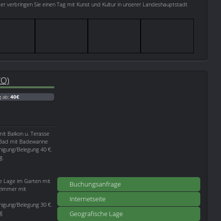
der verbringen Sie einen Tag mit Kunst und Kultur in unserer Landeshauptstadt
WO)
g ab:
40€
it Balkon u. Terasse
m Bad mit Badewanne
einigung/Belegung 40 €.
g.
ge Lage im Garten mit
Buchungsanfrage
afzimmer mit
Internetseite
einigung/Belegung 30 €.
g
Geografische Lage