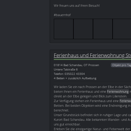
Wir freuen uns auf Ihren Besuch!
#bauernhof
Ferienhaus und Ferienwohnung Str
01814
Bad Schandau, OT Prossen
Objekt pro Ta
Untere Talstraße 6
Telefon: 035022 43304
4 Betten + zusätzlich Aufbettung
Wir laden Sie ein nach Prossen an der Elbe in der Säch
bieten Ihnen ein Ferienhaus und eine
Ferienwohnung
m
direkt an der Elbe gelegen und Blick zum Lilienstein.
Zur Verfügung stehen ein Ferienhaus und eine
Ferien
Betten. Bei beiden Objekten wird eine Endreinigung i
berechnet.
Unser Grundstück befindet sich in ruhiger Lage und c
Kurort Bad Schandau. Alle bekannten Wander- und Aus
uns gut erreichbar.
Erleben Sie die einzigartige Natur- und Felsenwelt der