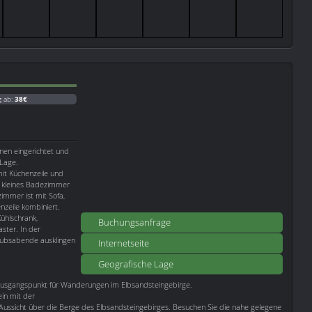
g ab:
38€
onen eingerichtet und
 Lage.
t Küchenzeile und
n kleines Badezimmer
mmer ist mit Sofa,
nzeile kombiniert.
ühlschrank,
Buchungsanfrage
ster. In der
aubsabende ausklingen
Internetseite
Geografische Lage
n Ausgangspunkt für Wanderungen im Elbsandsteingebirge.
ein mit der
Aussicht über die Berge des Elbsandsteingebirges. Besuchen Sie die nahe gelegene