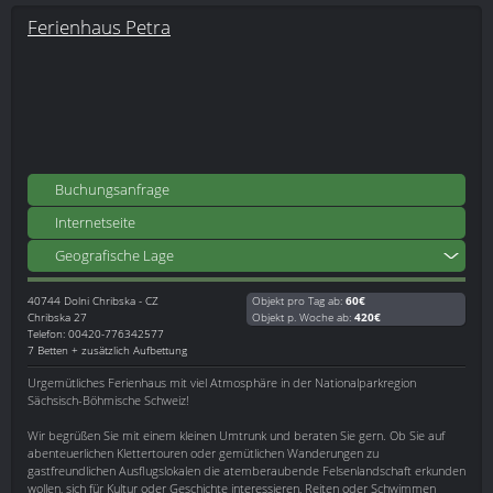
Ferienhaus Petra
Buchungsanfrage
Internetseite
Geografische Lage
40744
Dolni Chribska - CZ
Objekt pro Tag ab:
60€
Chribska 27
Objekt p. Woche ab:
420€
Telefon: 00420-776342577
7 Betten + zusätzlich Aufbettung
Urgemütliches Ferienhaus mit viel Atmosphäre in der Nationalparkregion
Sächsisch-Böhmische Schweiz!
Wir begrüßen Sie mit einem kleinen Umtrunk und beraten Sie gern. Ob Sie auf
abenteuerlichen Klettertouren oder gemütlichen Wanderungen zu
gastfreundlichen Ausflugslokalen die atemberaubende Felsenlandschaft erkunden
wollen, sich für Kultur oder Geschichte interessieren, Reiten oder Schwimmen