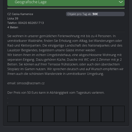
Geografische Lage
CZ
Ceska Kamenice
Objekt pro Tag ab:
50€
Liska 39
Telefon: 00420 602651713
4 Betten
Sie wohnen in unserer gemütlichen Ferienwohnung mit bis zu 4 Personen. In
unmittelbarer Waldnähe, finden Sie Erholung vom Alltag, bei Wanderungen oder
Rad-und Kletterpartien. Die einzigartige Landschaft des Nationalparkes und des
Lausitzer Berglandes, begeistern unsere Gäste immer wieder.
Wir bieten Ihnen im echten Umgebindehaus, eine abgeschlossene Wohnung mit
seperaten Eingang. Dazu gehören Küche, Dusche mit WC und 2 Zimmer mit je 2
Betten. Sie können auf Ihrer Terrasse frühstücken, oder auch den überdachten
Sitzplatz im Garten nutzen. Wir sprechen deutsch und auf Wunsch empfehlen wir
Ihnen auch die schönsten Wanderziele in unmittelbarer Umgebung.
email: simsos@seznam.cz
Der Preis von 50 Euro kann in Abhängigkeit vom Tageskurs variieren.
.
.