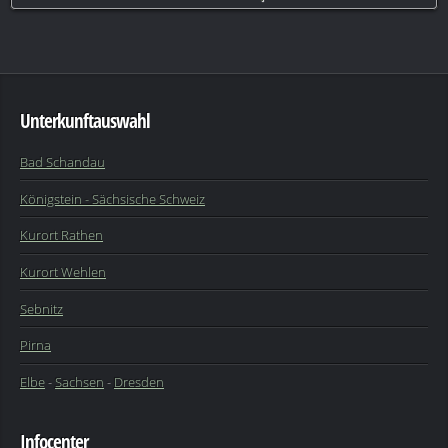
Unterkunftauswahl
Bad Schandau
Königstein - Sächsische Schweiz
Kurort Rathen
Kurort Wehlen
Sebnitz
Pirna
Elbe
-
Sachsen
-
Dresden
Infocenter