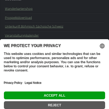
Wanderkartenshop
Prospektdownload
Unterkunft Böhmisch Sächsische Schweiz
Veranstaltungskalender
Kontakt
Impressum
Buchungsanfrage
Mail an die Redaktion
"In den Wäldern sind Dinge, über die nachzudenken man jahrelang
im Moos liegen könnte." (Franz Kafka)