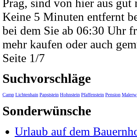
Prag, sind von hier aus gut
Keine 5 Minuten entfernt be
bei dem Sie ab 06:30 Uhr f
mehr kaufen oder auch gem
Seite 1/7
Suchvorschläge
Camp
Lichtenhain
Papststein
Hohnstein
Pfaffenstein
Pension
Malerw
Sonderwünsche
Urlaub auf dem Bauernh