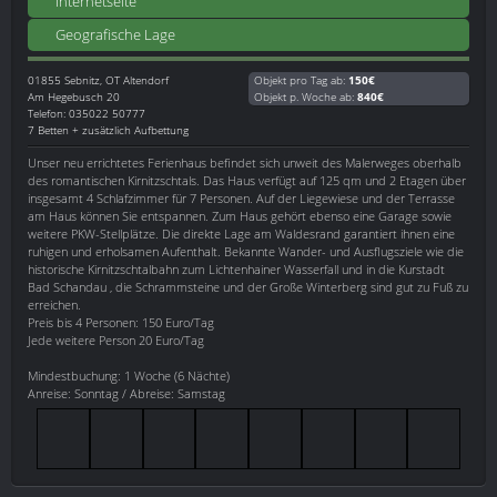
Internetseite
Geografische Lage
01855
Sebnitz, OT Altendorf
Objekt pro Tag ab:
150€
Am Hegebusch 20
Objekt p. Woche ab:
840€
Telefon: 035022 50777
7 Betten + zusätzlich Aufbettung
Unser neu errichtetes Ferienhaus befindet sich unweit des Malerweges oberhalb
des romantischen Kirnitzschtals. Das Haus verfügt auf 125 qm und 2 Etagen über
insgesamt 4 Schlafzimmer für 7 Personen. Auf der Liegewiese und der Terrasse
am Haus können Sie entspannen. Zum Haus gehört ebenso eine Garage sowie
weitere PKW-Stellplätze. Die direkte Lage am Waldesrand garantiert ihnen eine
ruhigen und erholsamen Aufenthalt. Bekannte Wander- und Ausflugsziele wie die
historische Kirnitzschtalbahn zum Lichtenhainer Wasserfall und in die Kurstadt
Bad Schandau , die Schrammsteine und der Große Winterberg sind gut zu Fuß zu
erreichen.
Preis bis 4 Personen: 150 Euro/Tag
Jede weitere Person 20 Euro/Tag
Mindestbuchung: 1 Woche (6 Nächte)
Anreise: Sonntag / Abreise: Samstag