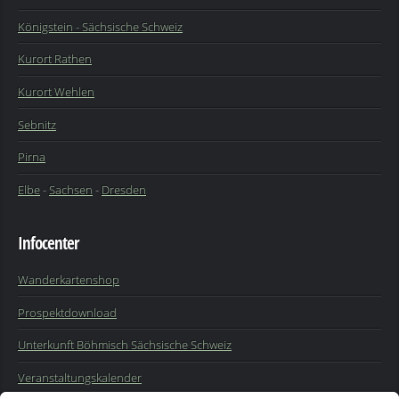
Königstein - Sächsische Schweiz
Kurort Rathen
Kurort Wehlen
Sebnitz
Pirna
Elbe
-
Sachsen
-
Dresden
Infocenter
Wanderkartenshop
Prospektdownload
Unterkunft Böhmisch Sächsische Schweiz
Veranstaltungskalender