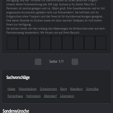
Verfügung. Auf der Terrasse mit Gartenmöbeln ist Grillen jederzeit möglich.
Unsere kleine Ferienwohnung (ab 42€ zzgl. Kurtaxe p.N.) bietet Platz für 2
Personen, ist zentral gelegen und ca. 28qm groß. Eine Gewölbedecke und im Stil
angepasste Accessoires gefallen nicht nur Romantikern. Sie befindet sich im
Erdgeschoss ohne Treppen und die Fewo ist für Kurzübernachtungen geeignet.
Eine kleine Sitzecke im Grünen sowie ein über-dachter Stellplatz im Hof stehen
Ihnen zur Verfügung.
Sie können direkt von hier entlang des Malerweges ins Kirnitzschtal oder auf dem
Panoramaweg loswandern. Wir freuen uns auf Ihren Besuch.
Seite 1/1
Suchvorschläge
Hütte
Felsenbühne
Schwimmen
Berg
Wandern
Schmilka
Ferienhaus
Hohnstein
Altendorf
Lilienstein
Sonderwünsche