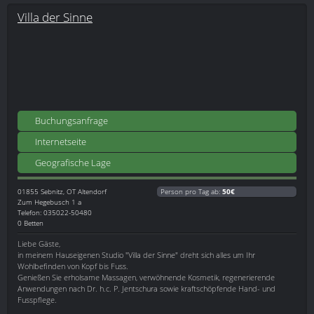
Villa der Sinne
Buchungsanfrage
Internetseite
Geografische Lage
01855
Sebnitz, OT Altendorf
Person pro Tag ab:
50€
Zum Hegebusch 1 a
Telefon: 035022-50480
0 Betten
Liebe Gäste,
in meinem Hauseigenen Studio "Villa der Sinne" dreht sich alles um Ihr
Wohlbefinden von Kopf bis Fuss.
Genießen Sie erholsame Massagen, verwöhnende Kosmetik, regenerierende
Anwendungen nach Dr. h.c. P. Jentschura sowie kraftschöpfende Hand- und
Fusspflege.