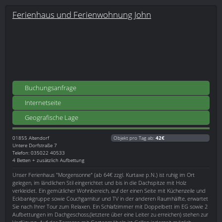
Ferienhaus und Ferienwohnung John
Buchungsanfrage
Internetseite
Geografische Lage
01855
Altendorf
Objekt pro Tag ab:
42€
Untere Dorfstraße 7
Telefon: 035022 40533
4 Betten + zusätzlich Aufbettung
Unser Ferienhaus "Morgensonne" (ab 64€ zzgl. Kurtaxe p.N.) ist ruhig im Ort
gelegen, im ländlichen Stil eingerichtet und bis in die Dachspitze mit Holz
verkleidet. Ein gemütlicher Wohnbereich, auf der einen Seite mit Küchenzeile und
Eckbankgruppe sowie Couchgarnitur und TV in der anderen Raumhälfte, erwartet
Sie nach Ihrer Tour zum Relaxen. Ein Schlafzimmer mit Doppelbett im EG sowie 2
Aufbettungen im Dachgeschoss,(letztere über eine Leiter zu erreichen) stehen zur