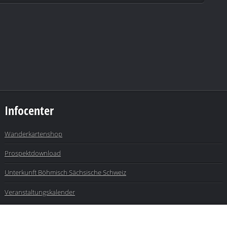
Infocenter
Wanderkartenshop
Prospektdownload
Unterkunft Böhmisch Sächsische Schweiz
Veranstaltungskalender