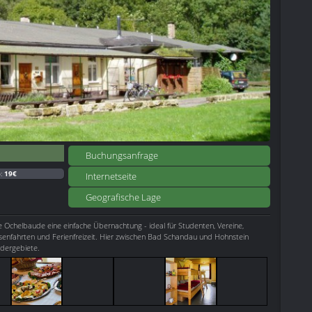
Buchungsanfrage
b:
19€
Internetseite
Geografische Lage
e Ochelbaude eine einfache Übernachtung - ideal für Studenten, Vereine,
senfahrten und Ferienfreizeit. Hier zwischen Bad Schandau und Hohnstein
dergebiete.