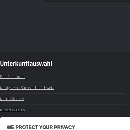
Unterkunftauswahl
Bad Schandau
Königstein - Sächsische Schweiz
Kurort Rathen
Kurort Wehlen
Sebnitz