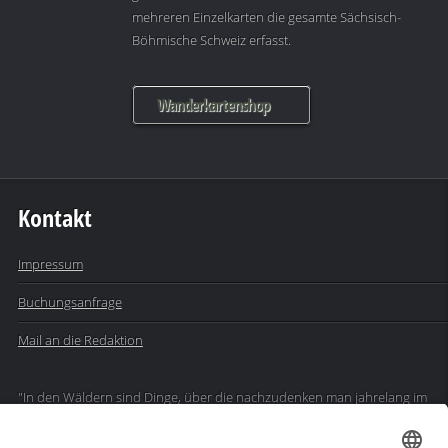
mehreren Einzelkarten die gesamte Sächsisch-
Böhmische Schweiz erfasst.
Wanderkartenshop
Kontakt
Impressum
Buchungsanfrage
Mail an die Redaktion
"In den Wäldern sind Dinge, über die nachzudenken man jahrelang im
Moos liegen könnte." (Franz Kafka)