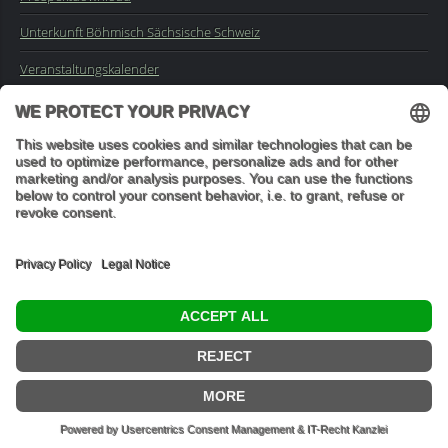
Unterkunft Böhmisch Sächsische Schweiz
Veranstaltungskalender
Kontakt
Impressum
Buchungsanfrage
Mail an die Redaktion
"In den Wäldern sind Dinge, über die nachzudenken man jahrelang
im Moos liegen könnte." (Franz Kafka)
© 2026 Ottmar Vetter,
Elbsandsteingebirge Verlag
- Alle Rechte vorbehalten.
Datenschutzeinstellungen