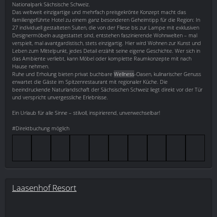
Nationalpark Sächsische Schweiz.
Das weltweit einzigartige und mehrfach preisgekrönte Konzept macht das
familiengeführte Hotel zu einem ganz besonderen Geheimtipp für die Region: In
27 individuell gestalteten Suiten, die von der Fliese bis zur Lampe mit exklusiven
Designermöbeln ausgestattet sind, entstehen faszinierende Wohnwelten – mal
verspielt, mal avantgardistisch, stets einzigartig. Hier wird Wohnen zur Kunst und
Leben zum Mittelpunkt, jedes Detail erzählt seine eigene Geschichte. Wer sich in
das Ambiente verliebt, kann Möbel oder komplette Raumkonzepte mit nach
Hause nehmen.
Ruhe und Erholung bieten privat buchbare
Wellness
-Oasen, kulinarischer Genuss
erwartet die Gäste im Spitzenrestaurant mit regionaler Küche. Die
beeindruckende Naturlandschaft der Sächsischen Schweiz liegt direkt vor der Tür
und verspricht unvergessliche Erlebnisse.
Ein Urlaub für alle Sinne – stilvoll, inspirierend, unverwechselbar!
#Direktbuchung möglich
Laasenhof Resort