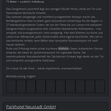
73 Betten + zusätzlich Aufbettung
Das Designhotel Laurichhof liegt am sonnigen Elbufer Pirnas, direkt am Tor zum
Nationalpark Sächsische Schweiz.
Das weltweit einzigartige und mehrfach preisgekrönte Konzept macht das
familiengeführte Hotel zu einem ganz besonderen Geheimtipp für die Region: In
27 individuell gestalteten Suiten, die von der Fliese bis zur Lampe mit exklusiven
Designermöbeln ausgestattet sind, entstehen faszinierende Wohnwelten – mal
verspielt, mal avantgardistisch, stets einzigartig. Hier wird Wohnen zur Kunst und
Leben zum Mittelpunkt, jedes Detail erzählt seine eigene Geschichte. Wer sich in
das Ambiente verliebt, kann Möbel oder komplette Raumkonzepte mit nach
Hause nehmen.
Ruhe und Erholung bieten privat buchbare
Wellness
-Oasen, kulinarischer Genuss
erwartet die Gäste im Spitzenrestaurant mit regionaler Küche. Die
beeindruckende Naturlandschaft der Sächsischen Schweiz liegt direkt vor der Tür
und verspricht unvergessliche Erlebnisse.
Ein Urlaub für alle Sinne – stilvoll, inspirierend, unverwechselbar!
#Direktbuchung möglich
Parkhotel Neustadt GmbH