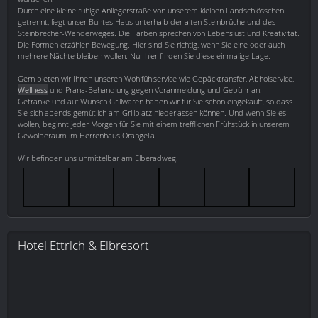
Durch eine kleine ruhige Anliegerstraße von unserem kleinen Landschlösschen
getrennt, liegt unser Buntes Haus unterhalb der alten Steinbrüche und des
Steinbrecher-Wanderweges. Die Farben sprechen von Lebenslust und Kreativität.
Die Formen erzählen Bewegung. Hier sind Sie richtig, wenn Sie eine oder auch
mehrere Nächte bleiben wollen. Nur hier finden Sie diese einmalige Lage.
Gern bieten wir Ihnen unseren Wohlfühlservice wie Gepäcktransfer, Abholservice,
Wellness
und Prana-Behandlung gegen Voranmeldung und Gebühr an.
Getränke und auf Wunsch Grillwaren haben wir für Sie schon eingekauft, so dass
Sie sich abends gemütlich am Grillplatz niederlassen können. Und wenn Sie es
wollen, beginnt jeder Morgen für Sie mit einem trefflichen Frühstück in unserem
Gewölberaum im Herrenhaus Orangella.
Wir befinden uns unmittelbar am Elberadweg.
Hotel Ettrich & Elbresort