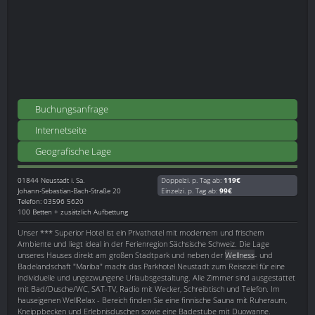
Buchungsanfrage
Internetseite
Geografische Lage
01844
Neustadt i. Sa.
Doppelzi. p. Tag ab:
119€
Johann-Sebastian-Bach-Straße 20
Einzelzi. p. Tag ab:
99€
Telefon: 03596 5620
100 Betten + zusätzlich Aufbettung
Unser *** Superior Hotel ist ein Privathotel mit modernem und frischem
Ambiente und liegt ideal in der Ferienregion Sächsische Schweiz. Die Lage
unseres Hauses direkt am großen Stadtpark und neben der
Wellness
- und
Badelandschaft "Mariba" macht das Parkhotel Neustadt zum Reiseziel für eine
individuelle und ungezwungene Urlaubsgestaltung. Alle Zimmer sind ausgestattet
mit Bad/Dusche/WC, SAT-TV, Radio mit Wecker, Schreibtisch und Telefon. Im
hauseigenen WellRelax - Bereich finden Sie eine finnische Sauna mit Ruheraum,
Kneippbecken und Erlebnisduschen sowie eine Badestube mit Duowanne.