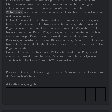
Ringsum der einzige Felsen-Nationalpark Deutschlands und vor den Fenstern die
Elbe. Exklusivität äussert sich hier neben der atemberaubenden Lage im
entspannt-legeren Ambiente, in weltoffenen Verwöhnangeboten des
Wellnessparks
oder beim zeitlosen Verweilen im Aurorabad mit Saunalandschaft
und Sonnenterrasse.
Im Hotel Elbresident an der Therme Bad Schandau erwartet Sie ein eigener
kultureller Mikro- Kosmos. Unzählige Geschichten, alle eng verbunden mit der
Region, vibrieren durch das Haus: zum Beispiel in der Karl-May-Bibliothek. Carl
Maria von Weber und Richard Wagner klingen nach, Erich Wustmann taucht auf,
ebenso wie Caspar David Friedrich. Bewundert werden dürfen kostbare
Radierungen von Artur Henne sowie 100 grossformatige Gemälde des Freiburger
Malers Dirk Sommer, der für die Elbresidenz seine Eindrücke dieser spektakulären
Region umsetzte.
Eine Vielfalt, die sich durch die nahen Weltstädte Dresden und Prag perfekt
ergänzt. Kein Wunder, dass hier schon Stars wie etwa Halle Berry, Quentin
Tarantino, Tom Hanks und Christoph Waltz zu Gast waren.
Redaktion: Das Hotel Elbresidenz gehört zu den Sternen unter den Gastgebern in
der Sächsischen Schweiz.
#Direktbuchung möglich