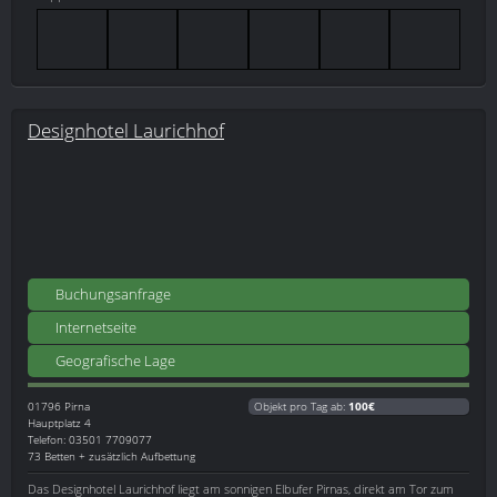
Designhotel Laurichhof
Buchungsanfrage
Internetseite
Geografische Lage
01796
Pirna
Objekt pro Tag ab:
100€
Hauptplatz 4
Telefon: 03501 7709077
73 Betten + zusätzlich Aufbettung
Das Designhotel Laurichhof liegt am sonnigen Elbufer Pirnas, direkt am Tor zum