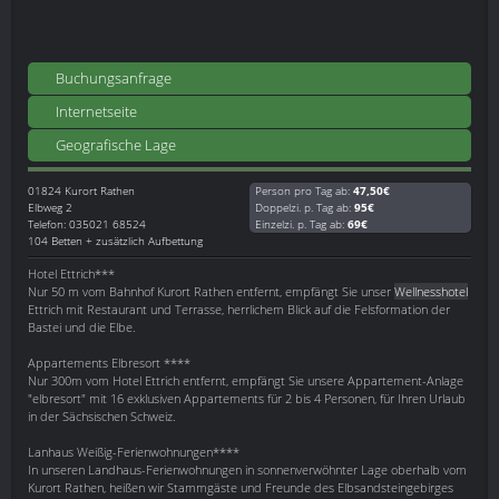
Buchungsanfrage
Internetseite
Geografische Lage
01824
Kurort Rathen
Person pro Tag ab:
47,50€
Elbweg 2
Doppelzi. p. Tag ab:
95€
Telefon: 035021 68524
Einzelzi. p. Tag ab:
69€
104 Betten + zusätzlich Aufbettung
Hotel Ettrich***
Nur 50 m vom Bahnhof Kurort Rathen entfernt, empfängt Sie unser
Wellnesshotel
Ettrich mit Restaurant und Terrasse, herrlichem Blick auf die Felsformation der
Bastei und die Elbe.
Appartements Elbresort ****
Nur 300m vom Hotel Ettrich entfernt, empfängt Sie unsere Appartement-Anlage
"elbresort" mit 16 exklusiven Appartements für 2 bis 4 Personen, für Ihren Urlaub
in der Sächsischen Schweiz.
Lanhaus Weißig-Ferienwohnungen****
In unseren Landhaus-Ferienwohnungen in sonnenverwöhnter Lage oberhalb vom
Kurort Rathen, heißen wir Stammgäste und Freunde des Elbsandsteingebirges