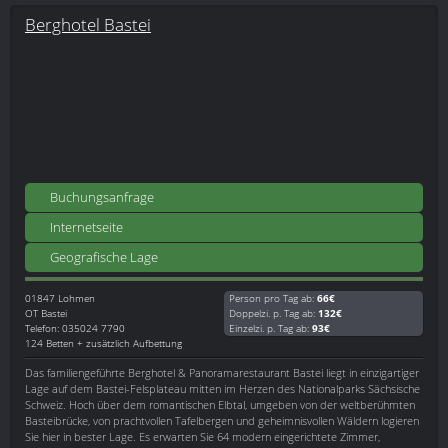
Berghotel Bastei
Buchungsanfrage
Internetseite
Geografische Lage
01847
Lohmen
Person pro Tag ab:
66€
OT Bastei
Doppelzi. p. Tag ab:
132€
Telefon: 035024 7790
Einzelzi. p. Tag ab:
93€
124 Betten + zusätzlich Aufbettung
Das familiengeführte Berghotel & Panoramarestaurant Bastei liegt in einzigartiger
Lage auf dem Bastei-Felsplateau mitten im Herzen des Nationalparks Sächsische
Schweiz. Hoch über dem romantischen Elbtal, umgeben von der weltberühmten
Basteibrücke, von prachtvollen Tafelbergen und geheimnisvollen Wäldern logieren
Sie hier in bester Lage. Es erwarten Sie 64 modern eingerichtete Zimmer,