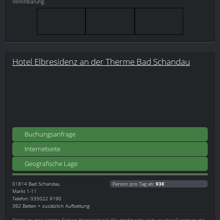
Vereinbarung.
Hotel Elbresidenz an der Therme Bad Schandau
Buchungsanfrage
Internetseite
Geografische Lage
01814
Bad Schandau
Person pro Tag ab:
93€
Markt 1-11
Telefon: 035022 9190
392 Betten + zusätzlich Aufbettung