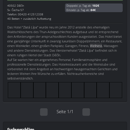
40502
Děčín
Doppelzi. p. Tag ab:
102€
Sv. Čecha 57
Einzelzi. p. Tag ab:
64€
Telefon: 00420 412512338
40 Betten + zusätzlich Aufbettung
Das Hotel "Zlatá Lípa" wurde neu im Jahre 2012 anstelle des ehemaligen
Waldschlösschens des Thun-Adelgeschlechtes aufgebaut und ist entsprechend
den Anforderungen der anspruchsvollsten Kunden ausgestattet. Das Hotel bietet
eine ganzjährige Unterkunft in zwanzig luxuriösen Doppelzimmern, ein Restaurant,
einen Weinkeller, einen großen Parkplatz, Garagen, Fitness,
Wellness
, Massagen
und andere Dienstleistungen. Das Viersternehotel "Zlatá Lípa" befindet sich in
einem ruhigen Viertel der Stadt Děčín.
Auf Sie warten hier ein angenehmes Personal, Familienatmosphäre und
professionelle Dienstleistungen. Das Hotelrestaurant und die Weinstube sind
vorbereitet mit dem Angebot an hochwertigen hausgemachten Gerichten und
leckeren Weinen Ihre Wünsche zu erfüllen. Nichtraucherbereiche sind
selbstverständlich.
Seite 1/1
Suchvorschläge