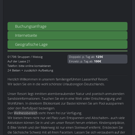
Buchungsanfrage
Internetseite
Geografische Lage
01796
Struppen / Weissig
Doppelzi. p. Tag ab:
125€
Auf der Laase 21
Einzelzi. p. Tag ab:
100€
Telefon: bitte online kontaktieren
24 Betten + zusätzlich Aufbettung
Herzlich Willkommen in unserem familiengeführten Laasenhof Resort.
Wir laden Sie ein in die wohl schönste Urlaubsregion Deutschlands.
Unser Resort liegt inmitten atemberaubender Natur und poetisch anmutenden
Sandsteinformationen. Tauchen Sie ein in eine Welt voller Entschleunigung und
Wohlfühlen. In direktem Blickkontakt zur Bastei können Sie am Pool ausspannen
oder den Barfußpad bezwingen.
Der
Wellnessbereich
steht Ihnen frei zur Verfügung.
Wir bieten Ihnen nicht nur viel Platz zum Entspannen und Abschalten– auch viele
Aktivitäten können Sie in und um unser Resort herum erleben. Kinderspielplätze,
E-Bike Verleih und der Malerweg ist nur einen Steinwurf entfernt. Entdecken Sie
die Sächsische Schweiz mit all ihren Facetten. Lassen Sie sich verzaubern auf der