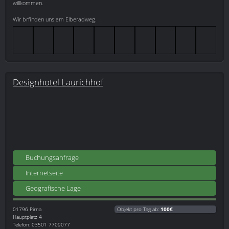
willkommen.
Wir brfinden uns am Elberadweg.
Designhotel Laurichhof
Buchungsanfrage
Internetseite
Geografische Lage
01796
Pirna
Objekt pro Tag ab:
100€
Hauptplatz 4
Telefon: 03501 7709077