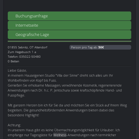
Buchungsanfrage
Internetseite
Geografische Lage
01855
Sebnitz, OT Altendorf
Person pro Tag ab:
50€
Zum Hegebusch 1 a
Telefon: 035022-50480
0 Betten
Liebe Gäste,
in meinem Hauseigenen Studio "Villa der Sinne" dreht sich alles um Ihr
Wohlbefinden von Kopf bis Fuss.
Genießen Sie erholsame Massagen, verwöhnende Kosmetik, regenerierende
Anwendungen nach Dr. h.c. P. Jentschura sowie kraftschöpfende Hand- und
Fusspflege.
Mit ganzem Herzen bin ich für Sie da und möchten Sie ein Stück auf Ihrem Weg
begleiten. Die gesundheitsfördernden Anwendungen bieten dabei das
besondere Highlight!
Achtung:
In unserem Haus gibt es keine Übernachtungsmöglichkeit für Urlauber. Ich
empfange nur Tagesgäste für
Wellness
-Anwendungen nach terminlicher