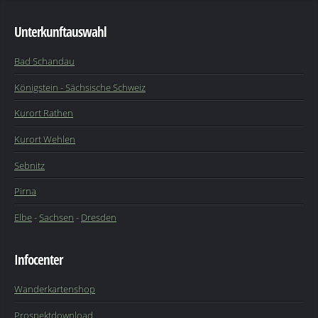
Unterkunftauswahl
Bad Schandau
Königstein - Sächsische Schweiz
Kurort Rathen
Kurort Wehlen
Sebnitz
Pirna
Elbe
-
Sachsen
-
Dresden
Infocenter
Wanderkartenshop
Prospektdownload