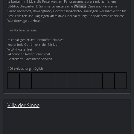
teilweise mit Blick in die Felsenwelt, ein Panoramarestaurant mit herrlichem
Elbblick, Biergärten & Sommerterrassen, eine
Wellness
-Oase und Panorama-
Saunalandschaft, Bowlingbahn, Hochzeitsangebote/Trauungen, Räumlichkeiten für
Festlichkeiten und Tagungen, attraktive Übernachtungs-Specials sowie zahlreiche
Wanderwege ab Hotel.
Ihre Vorteile bei uns:
reichhaltiges Frühstücksbuffet inklusive
kostenfreie Getränke in der Minibar
WLAN kostenfrei
24 Stunden Rezeptionsdienst
Gästekarte Sächsische Schweiz
#Direktbuchung möglich
Villa der Sinne