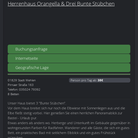
Herrenhaus Orangella & Drei Bunte Stübchen
Buchungsanfrage
Internetseite
Geografische Lage
01829
Stadt Wehlen
Person pro Tag ab:
38€
Pirnaer Straße 163
Telefon: 035024 79392
8 Betten
Unser Haus bietet 3 "Bunte Stübchen".
Vor dem Haus breitet sich nur noch die Elbwiese mit Sonnenliegen aus und die
Elbe fließt stetig vorbei. Hier genießen Sie einen herrlichen Panoramablick zur
Bastei - Urlaub pur.
Etwas anders als anders wo. Herberge und Unterkunft im Gebäude gegenüber in
wohngesunden Farben für Radfahrer, Wanderer und alle Gäste, die sich ein gutes
Bett, ein praktisches Bad mit seitlichem Elbblick und ein gutes Frühstück
wünschen.