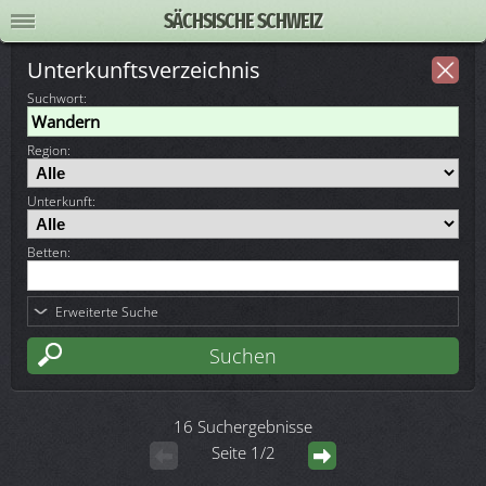
SÄCHSISCHE SCHWEIZ
Unterkunftsverzeichnis
Suchwort
:
Region:
Unterkunft:
Betten:
Erweiterte Suche
16 Suchergebnisse
Seite 1/2