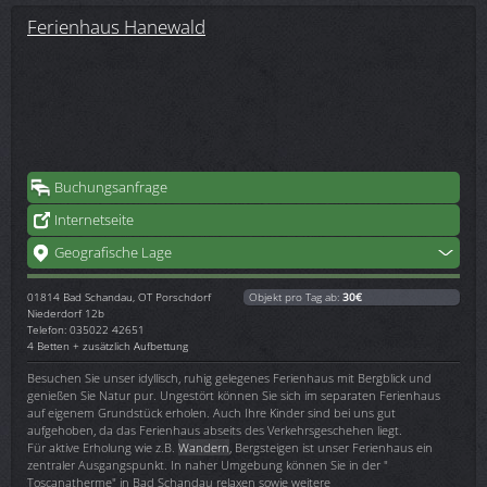
Ferienhaus Hanewald
Buchungsanfrage
Internetseite
Geografische Lage
01814
Bad Schandau, OT Porschdorf
Objekt pro Tag ab:
30€
Niederdorf 12b
Telefon: 035022 42651
4 Betten + zusätzlich Aufbettung
Besuchen Sie unser idyllisch, ruhig gelegenes Ferienhaus mit Bergblick und
genießen Sie Natur pur. Ungestört können Sie sich im separaten Ferienhaus
auf eigenem Grundstück erholen. Auch Ihre Kinder sind bei uns gut
aufgehoben, da das Ferienhaus abseits des Verkehrsgeschehen liegt.
Für aktive Erholung wie z.B.
Wandern
, Bergsteigen ist unser Ferienhaus ein
zentraler Ausgangspunkt. In naher Umgebung können Sie in der "
Toscanatherme" in Bad Schandau relaxen sowie weitere