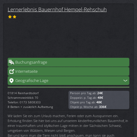
Lernerlebnis Bauernhof Hempel-Rehschuh
Buchungsanfrage
Internetseite
Geografische Lage
01814
Reinhardtsdorf
Person pro Tag ab:
24€
Schrammsteinblick 70
Doppelzi. p. Tag ab:
48€
Telefon: 0173 5808303
Objekt pro Tag ab:
48€
8 Betten + zusätzlich Aufbettung
Objekt p. Woche ab:
336€
Wir laden Sie ein zum Urlaub machen, Ferien oder zum Ausspannen ein.
Erholung finden Sie hier bei uns auf unserem kinderfreundlichen Bauernhof, in
einer traumhaften und idyllischen Lage mitten in der Sächsischen Schweiz,
umgeben von Wäldern, Wiesen und Bergen.
Bei und kann man die Tiere nicht bloß anschauen, man kann sie auch