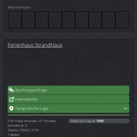
#Wanderhütte
Ferienhaus StrandHaus
Buchungsanfrage
Internetseite
Geografische Lage
01814
Bad Schandau, OT Schmilka
Objekt pro Tag ab:
180€
Schmilka Nr. 6
Telefon: 035022 9130
7 Betten