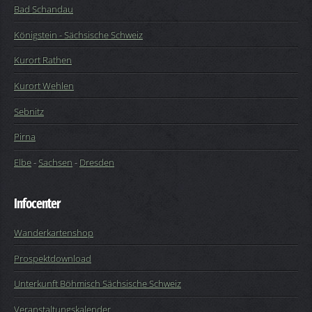
Bad Schandau
Königstein - Sächsische Schweiz
Kurort Rathen
Kurort Wehlen
Sebnitz
Pirna
Elbe
-
Sachsen
-
Dresden
Infocenter
Wanderkartenshop
Prospektdownload
Unterkunft Böhmisch Sächsische Schweiz
Veranstaltungskalender