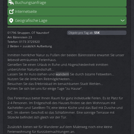
Buchungsanfrage
Internetseite
Geografische Lage
01796
Struppen, OT Naundorf
Objekt pro Tag ab:
55€
Am Bärenstein 23
Telefon: 0173 3725920
2 Betten + zusätzlich Aufbettung
Inmitten herrlicher Natur zu Füßen der beiden Bärensteine erwartet Sie unser
liebevoll verträumtes Ferienhaus.
Genießen Sie einen Urlaub in Ruhe und Abgeschiedenheit inmitten
unberührter Naturlandschaft...
Lassen Sie Ihr Auto stehen und
wandern
Sie durch bizarre Felswelten...
Nutzen Sie die örtlichen Reitmöglichkeiten...
Besuchen Sie das Erlebnisbad im benachbarten Stadt Wehlen...
Fühlen Sie sich bei uns für einige Tage "zu Hause".
Das Ferienhaus bietet Ihnen Raum für ganz individuelle Ferien. Es ist Platz für
2-4 Personen. Im Erdgeschoß des Hauses finden sie den Wohnraum mit
Kachelofen und Satelliten-TV, eine kleine Küche und das Bad mit Dusche und
WC. Im oberen Geschoß ist das Schlafzimmer. Eine sonnige Terrasse mit
Sitzecke befindet sich gleich vor der Tür.
Zusätzlich bieten wir für Wanderer auf dem Malerweg noch eine kleine
Ferienwohnung für Kurzübernachtungen an.