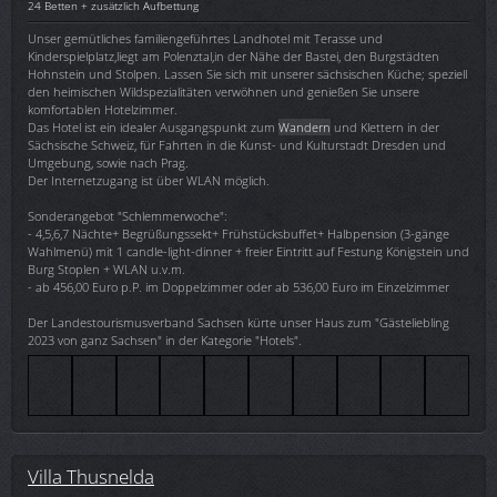
24 Betten + zusätzlich Aufbettung
Unser gemütliches familiengeführtes Landhotel mit Terasse und
Kinderspielplatz,liegt am Polenztal,in der Nähe der Bastei, den Burgstädten
Hohnstein und Stolpen. Lassen Sie sich mit unserer sächsischen Küche; speziell
den heimischen Wildspezialitäten verwöhnen und genießen Sie unsere
komfortablen Hotelzimmer.
Das Hotel ist ein idealer Ausgangspunkt zum
Wandern
und Klettern in der
Sächsische Schweiz, für Fahrten in die Kunst- und Kulturstadt Dresden und
Umgebung, sowie nach Prag.
Der Internetzugang ist über WLAN möglich.
Sonderangebot "Schlemmerwoche":
- 4,5,6,7 Nächte+ Begrüßungssekt+ Frühstücksbuffet+ Halbpension (3-gänge
Wahlmenü) mit 1 candle-light-dinner + freier Eintritt auf Festung Königstein und
Burg Stoplen + WLAN u.v.m.
- ab 456,00 Euro p.P. im Doppelzimmer oder ab 536,00 Euro im Einzelzimmer
Der Landestourismusverband Sachsen kürte unser Haus zum "Gästeliebling
2023 von ganz Sachsen" in der Kategorie "Hotels".
Villa Thusnelda