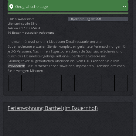
Geografische Lage
01814
Waltersdorf
Objekt pro Tag ab:
90€
Liliensteinstraße 39 c
Telefon: 0173 9065404
16 Betten + zusätzlich Aufbettung
In dieser mühevoll und mit Liebe zum Detail restaurierten alten
Bauernscheune erwarten Sie vier komplett eingerichtete Ferienwohnungen für
je 3-5 Personen. Nach Ihren Tagestouren durch die Sächsische Schweiz und
durch das Elbsandsteingebirge lädt eine überdachte Sitzecke mit
Grillmöglichkeit zu gemütlichen Abenden ein. Vom Haus können Sie direkt
loswandern
- die Rathener Felsen sowie den imposanten Lilienstein erreichen
Sie in wenigen Minuten.
Ferienwohnung Barthel (im Bauernhof)