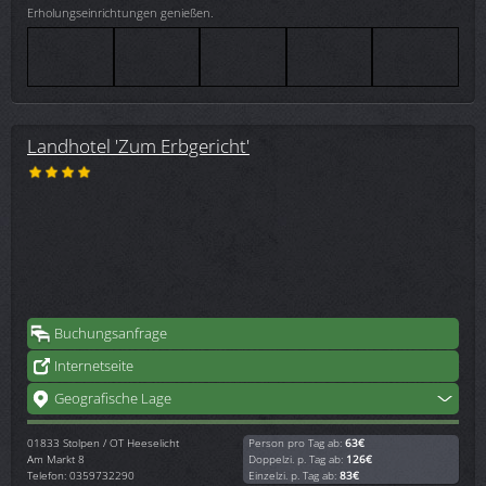
Erholungseinrichtungen genießen.
Landhotel 'Zum Erbgericht'
Buchungsanfrage
Internetseite
Geografische Lage
01833
Stolpen / OT Heeselicht
Person pro Tag ab:
63€
Am Markt 8
Doppelzi. p. Tag ab:
126€
Telefon: 0359732290
Einzelzi. p. Tag ab:
83€