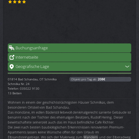
Buchungsanfrage
Internetseite
Geografische Lage
01814
Bad Schandau, OT Schmilka
Objekt pro Tag ab:
208€
Schmilka Nr. 24
Telefon: 035022 9130
13 Betten
Wohnen in einem der geschichtsträchtigsten Häuser Schmilkas, dem
besonderen Ortsteil von Bad Schandau.
Das mondäne, im edlen Bäderstil liebevoll denkmalgerecht sanierte Gebäude ist
benannt nach der Tochter des ehemaligen Besitzers, Rudolf Hering. Dieser
bewirtschaftete seinerzeit auch das im Haus befindliche Cafe Richter.
Die zwei nach besten baubiologischen Erkenntnissen renovierten Premium-
Apartments lassen keine Wünsche offen für den Urlaub im
Elbsandsteingebirge. Wo sich der Malerweg zum
Wandern
und der Elberadweg