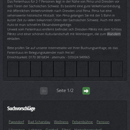
Das Ferienhaus für 2-7 Personen liegt in der Nähe von Pirna und Dresden vor
den Toren der Sächsischen Schweiz. Es besteht eine gute Verkehrsanbindung
mit öffentlichen Verkehrsmitteln nach Dresden und Pirna. Pirna hat eine
sehenswerte historische Altstadt. Von Pirna gelangen Sie mit der S Bahn in
kurzer Zeit zu vielen bekannten Orten der Sächsischen Schweiz. Auch mit dem
Auto ist man schnell im Elbsandsteingebirge.
Unweit vom Ferienhaus entfernt befindet sich Dresden-Pillnitz mit dem Schloss
Pillnitz und einer schönen Kulturlandschaft mit Weinbergen, die zum
Wandern
einladen.
Bitte prüfen Sie auf unserer Internetseite vor Ihrer Buchungsanfrage, ob das
Ferienhaus im Belegungskalender noch frei ist!
Erreichbarkeit: 0170 3816834 - alternativ - 035024 949965
Seite 1/2
Suchvorschläge
Papstdorf
Bad Schandau
Wellness
Felsenbühne
Pension
Lilienstein
Lohmen
Gasthof
Elbtal
Hinterhermsdorf