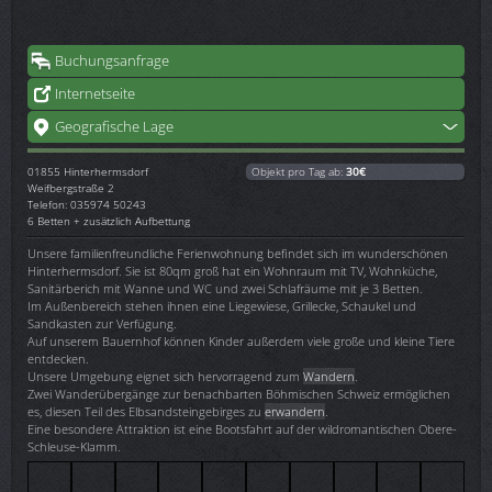
Buchungsanfrage
Internetseite
Geografische Lage
01855
Hinterhermsdorf
Objekt pro Tag ab:
30€
Weifbergstraße 2
Telefon: 035974 50243
6 Betten + zusätzlich Aufbettung
Unsere familienfreundliche Ferienwohnung befindet sich im wunderschönen
Hinterhermsdorf. Sie ist 80qm groß hat ein Wohnraum mit TV, Wohnküche,
Sanitärberich mit Wanne und WC und zwei Schlafräume mit je 3 Betten.
Im Außenbereich stehen ihnen eine Liegewiese, Grillecke, Schaukel und
Sandkasten zur Verfügung.
Auf unserem Bauernhof können Kinder außerdem viele große und kleine Tiere
entdecken.
Unsere Umgebung eignet sich hervorragend zum
Wandern
.
Zwei Wanderübergänge zur benachbarten Böhmischen Schweiz ermöglichen
es, diesen Teil des Elbsandsteingebirges zu
erwandern
.
Eine besondere Attraktion ist eine Bootsfahrt auf der wildromantischen Obere-
Schleuse-Klamm.