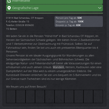
Internetseite
Geografische Lage
01814
Bad Schandau, OT Krippen
Person pro Tag ab:
50€
F.-G.-Keller-Straße 15
Doppelzi. p. Tag ab:
100€
Telefon: 035028 859600
Einzelzi. p. Tag ab:
65€
15 Betten
Wir laden Sie ein in die Pension "Hönel Hof" in Bad Schandau OT Krippen, im
Herzen der Sächsischen Schweiz gelegen. Wir bieten Ihnen 2 Zweibettzimmer
und 1 Vierbettzimmer zur Übernachtung mit Frühstück. Sollten Sie auf
Fahrradtour sein, finden Sie bei uns auch ein preiswertes Bikerquartier bis 4
Personen.
Unsere Pension ist ein idealer Ausgangspunkt für Wanderungen zu allen
Sehenswürdigkeiten der Sächsischen- und Böhmischen Schweiz. Die
einzigartige Natur- und Felsenlandschaft bietet alle Voraussetzungen für einen
erholsamen und auch aktiven Urlaub.
Wandern
, Klettern, Radtouren oder eine
Dampferfahrt auf der Elbe wird zu einem unvergesslichen Erlebnis. Die
Kunststadt Dresden erreichen Sie von uns bequem im S-Bahnverkehr und bis
zur Grenze nach Tschechien sind es nur wenige Kilometer.
Wir freuen uns auf Ihren Besuch!