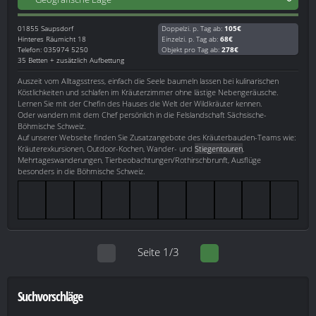
01855
Saupsdorf
Doppelzi. p. Tag ab:
105€
Hinteres Räumicht 18
Einzelzi. p. Tag ab:
68€
Telefon: 035974 5250
Objekt pro Tag ab:
278€
35 Betten + zusätzlich Aufbettung
Auszeit vom Alltagsstress, einfach die Seele baumeln lassen bei kulinarischen
Köstlichkeiten und schlafen im Kräuterzimmer ohne lästige Nebengeräusche.
Lernen Sie mit der Chefin des Hauses die Welt der Wildkräuter kennen.
Oder wandern mit dem Chef persönlich in die Felslandschaft Sächsische-
Böhmische Schweiz.
Auf unserer Webseite finden Sie Zusatzangebote des Kräuterbauden-Teams wie:
Kräuterexkursionen, Outdoor-Kochen, Wander- und
Stiegentouren
,
Mehrtageswanderungen, Tierbeobachtungen/Rothirschbrunft, Ausflüge
besonders in die Böhmische Schweiz.
Seite 1/3
Suchvorschläge