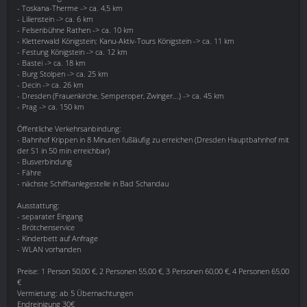
- Toskana-Therme -> ca. 4,5 km
- Lilienstein -> ca. 6 km
- Felsenbühne Rathen -> ca. 10 km
- Kletterwald Königstein; Kanu-Aktiv-Tours Königstein -> ca. 11 km
- Festung Königstein -> ca. 12 km
- Bastei -> ca. 18 km
- Burg Stolpen -> ca. 25 km
- Decin -> ca. 26 km
- Dresden (Frauenkirche, Semperoper, Zwinger...) -> ca. 45 km
- Prag -> ca. 150 km
Öffentliche Verkehrsanbindung:
- Bahnhof Krippen in 8 Minuten fußläufig zu erreichen (Dresden Hauptbahnhof mit
der S1 in 50 min erreichbar)
- Busverbindung
- Fähre
- nächste Schiffsanlegestelle in Bad Schandau
Ausstattung:
- separater Eingang
- Brötchenservice
- Kinderbett auf Anfrage
- WLAN vorhanden
Preise: 1 Person 50,00 €, 2 Personen 55,00 €, 3 Personen 60,00 €, 4 Personen 65,00
€
Vermietung: ab 5 Übernachtungen
Endreinigung 30€