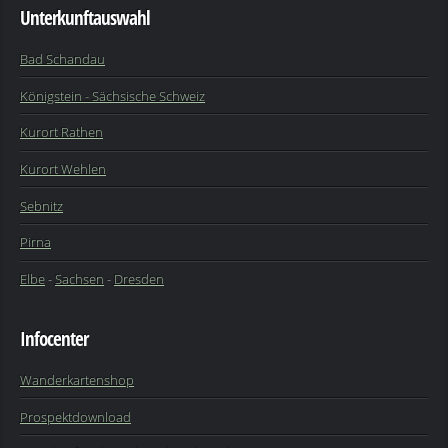
Unterkunftauswahl
Bad Schandau
Königstein - Sächsische Schweiz
Kurort Rathen
Kurort Wehlen
Sebnitz
Pirna
Elbe
-
Sachsen
-
Dresden
Infocenter
Wanderkartenshop
Prospektdownload