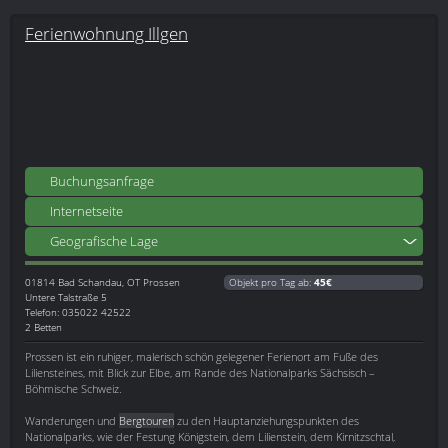
Ferienwohnung Illgen
Buchungsanfrage
Internetseite
Geografische Lage
01814
Bad Schandau, OT Prossen
Objekt pro Tag ab:
45€
Untere Talstraße 5
Telefon: 035022 42522
2 Betten
Prossen ist ein ruhiger, malerisch schön gelegener Ferienort am Fuße des
Liliensteines, mit Blick zur Elbe, am Rande des Nationalparks Sächsisch –
Böhmische Schweiz.
Wanderungen und
Bergtouren
zu den Hauptanziehungspunkten des
Nationalparks, wie der Festung Königstein, dem Lilienstein, dem Kirnitzschtal,