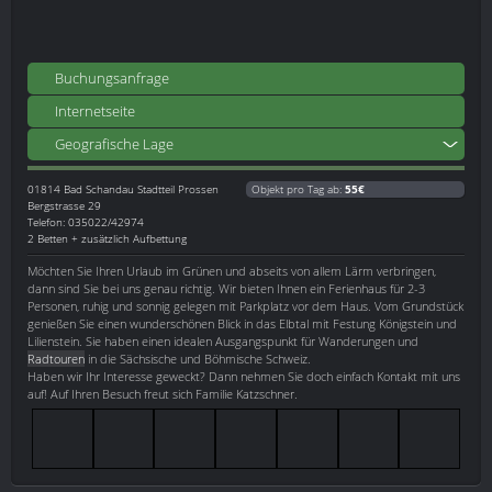
Buchungsanfrage
Internetseite
Geografische Lage
01814
Bad Schandau Stadtteil Prossen
Objekt pro Tag ab:
55€
Bergstrasse 29
Telefon: 035022/42974
2 Betten + zusätzlich Aufbettung
Möchten Sie Ihren Urlaub im Grünen und abseits von allem Lärm verbringen,
dann sind Sie bei uns genau richtig. Wir bieten Ihnen ein Ferienhaus für 2-3
Personen, ruhig und sonnig gelegen mit Parkplatz vor dem Haus. Vom Grundstück
genießen Sie einen wunderschönen Blick in das Elbtal mit Festung Königstein und
Lilienstein. Sie haben einen idealen Ausgangspunkt für Wanderungen und
Radtouren
in die Sächsische und Böhmische Schweiz.
Haben wir Ihr Interesse geweckt? Dann nehmen Sie doch einfach Kontakt mit uns
auf! Auf Ihren Besuch freut sich Familie Katzschner.