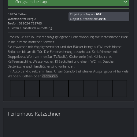
Geografische Lage
01824
Rathen
Objekt pro Tag ab:
60€
Waltersdorfer Berg 2
Objekt p. Woche ab:
301€
Telefon: 035024 795763
4 Betten + zusätzlich Aufbettung
Erholen Sie sich in unserer ruhig gelegenen Ferienwohnung mit fantastischen Blick
in die bizarre Rathener Felswelt.
Sie erwachen mit Vogelgezwitscher und der Bäcker bringt auf Wunsch frische
Brötchen bis an die Tür. Die Ferienwohnung besteht aus Schlafzimmer mit
Doppelbett, Wohnzimmer(Sat-TV,Radio), Küchenzeile (mit Kühlschrank,
Kaffeemaschine, Wasserkocher, Kl.Backofen) und einem WC mit Dusche.
Bettwäsche und Handtücher sind vorhanden.
Ihr Auto parkt direkt am Haus. Unser Standort ist idealer Ausgangspunkt für viele
Wander- Kletter- oder
Radtouren
.
Ferienhaus Katzschner