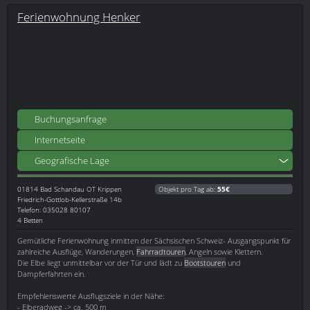
Ferienwohnung Henker
Buchungsanfrage
Internetseite
Geografische Lage
01814
Bad Schandau OT Krippen
Objekt pro Tag ab:
55€
Friedrich-Gottlob-Kellerstraße 14b
Telefon: 035028 80107
4 Betten
Gemütliche Ferienwohnung inmitten der Sächsischen Schweiz- Ausgangspunkt für
zahlreiche Ausflüge, Wanderungen,
Fahrradtouren
, Angeln sowie Klettern.
Die Elbe liegt unmittelbar vor der Tür und lädt zu
Bootstouren
und
Dampferfahrten ein.
Empfehlenswerte Ausflugsziele in der Nähe:
- Elberadweg -> ca. 500 m