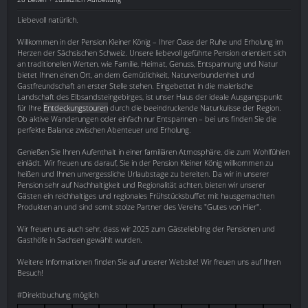
Liebevoll natürlich.
Willkommen in der Pension Kleiner König – Ihrer Oase der Ruhe und Erholung im
Herzen der Sächsischen Schweiz. Unsere liebevoll geführte Pension orientiert sich
an traditionellen Werten, wie Familie, Heimat, Genuss, Entspannung und Natur
bietet Ihnen einen Ort, an dem Gemütlichkeit, Naturverbundenheit und
Gastfreundschaft an erster Stelle stehen. Eingebettet in die malerische
Landschaft des Elbsandsteingebirges, ist unser Haus der ideale Ausgangspunkt
für Ihre
Entdeckungstouren
durch die beeindruckende Naturkulisse der Region.
Ob aktive Wanderungen oder einfach nur Entspannen – bei uns finden Sie die
perfekte Balance zwischen Abenteuer und Erholung.
Genießen Sie Ihren Aufenthalt in einer familiären Atmosphäre, die zum Wohlfühlen
einlädt. Wir freuen uns darauf, Sie in der Pension Kleiner König willkommen zu
heißen und Ihnen unvergessliche Urlaubstage zu bereiten. Da wir in unserer
Pension sehr auf Nachhaltigkeit und Regionalität achten, bieten wir unserer
Gästen ein reichhaltiges und regionales Frühstücksbuffet mit hausgemachten
Produkten an und sind somit stolze Partner des Vereins "Gutes von Hier".
Wir freuen uns auch sehr, dass wir 2025 zum Gästeliebling der Pensionen und
Gasthöfe in Sachsen gewählt wurden.
Weitere Informationen finden Sie auf unserer Website! Wir freuen uns auf Ihren
Besuch!
#Direktbuchung möglich