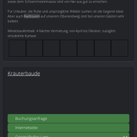
sowie dem Schrammsteinmassiv sind von hier aus gut zu erreichen.
Für Urlauber, die Ruhe und ursprüngliche Wälder suchen, ist die Gegend ideal.
Aber auch
Radtouren
auf unserem Elberandweg sind bei unseren Gästen sehr
beliebt.
Mindestaufenthalt: 4 Nächte Vermietung, von April bis Oktober, zuzüglich
ortsübliche Kurtaxe
Kräuterbaude
Buchungsanfrage
Internetseite
Geografische Lage