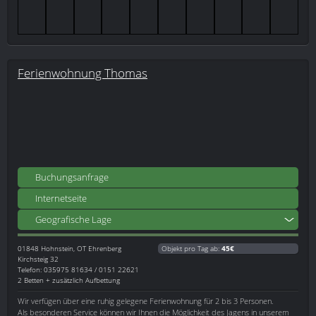
Ferienwohnung Thomas
Buchungsanfrage
Internetseite
Geografische Lage
01848
Hohnstein, OT Ehrenberg
Objekt pro Tag ab:
45€
Kirchsteig 32
Telefon: 035975 81634 / 0151 22621
2 Betten + zusätzlich Aufbettung
Wir verfügen über eine ruhig gelegene Ferienwohnung für 2 bis 3 Personen.
Als besonderen Service können wir Ihnen die Möglichkeit des Jagens in unserem