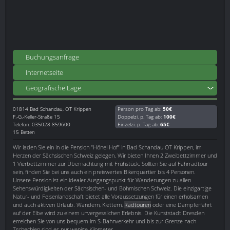
Buchungsanfrage
Internetseite
Geografische Lage
01814
Bad Schandau, OT Krippen
Person pro Tag ab:
50€
F.-G.-Keller-Straße 15
Doppelzi. p. Tag ab:
100€
Telefon: 035028 859600
Einzelzi. p. Tag ab:
65€
15 Betten
Wir laden Sie ein in die Pension "Hönel Hof" in Bad Schandau OT Krippen, im
Herzen der Sächsischen Schweiz gelegen. Wir bieten Ihnen 2 Zweibettzimmer und
1 Vierbettzimmer zur Übernachtung mit Frühstück. Sollten Sie auf Fahrradtour
sein, finden Sie bei uns auch ein preiswertes Bikerquartier bis 4 Personen.
Unsere Pension ist ein idealer Ausgangspunkt für Wanderungen zu allen
Sehenswürdigkeiten der Sächsischen- und Böhmischen Schweiz. Die einzigartige
Natur- und Felsenlandschaft bietet alle Voraussetzungen für einen erholsamen
und auch aktiven Urlaub. Wandern, Klettern,
Radtouren
oder eine Dampferfahrt
auf der Elbe wird zu einem unvergesslichen Erlebnis. Die Kunststadt Dresden
erreichen Sie von uns bequem im S-Bahnverkehr und bis zur Grenze nach
Tschechien sind es nur wenige Kilometer.