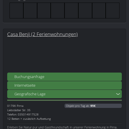
Casa Benji (2 Ferienwohnungen)
Buchungsanfrage
Internetseite
Geografische Lage
01796
Pirna
Objekt pro Tag ab:
95€
Liebstädter Str. 35
Telefon: 035014917528
12 Betten + zusätzlich Aufbettung
Erleben Sie Natur pur und Gastfreundschaft in unserer Ferienwohnung in Pirna.