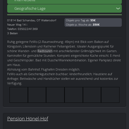
Geografische Lage
01814
Bad Schandau, OT Waltersdorf
Objekt pro Tag ab:
55€
Neuer Weg 14 i
Objekt p. Woche ab:
350€
Telefon: 035022/41369
3 Betten
Ruhig gelegene FeWo (2-Raumwohnung; 49qm) mit Blick vom Balkon auf
Königstein, Lilienstein und Rathener Felsengebiet. Idealer Ausgangspunkt für
schöne Wander- und
Radtouren
mit anschließender Grillmöglichkeit im Garten.
Kaminofen für gemütliche Stunden. Komplett eingerichtete Küche einschl. E-Herd
und Geschirrspüler. Bad mit Dusche/Wannekombination. Eigener Parkplatz direkt
am Haus.
Abholung vom Bahnhof, Flughafen Dresden möglich.
FeWo auch als Geschenkgutschein buchbar; kinderfreundlich; Haustiere auf
Anfrage; Bettwäsche und Handtücher stellen wir ausreichend und kostenlos zur
Verfügung.
Pension Hönel-Hof