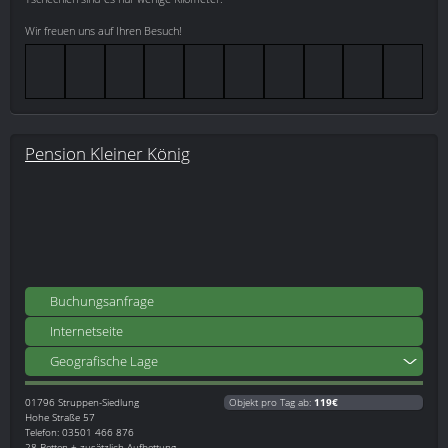
Wir freuen uns auf Ihren Besuch!
Pension Kleiner König
Buchungsanfrage
Internetseite
Geografische Lage
01796
Struppen-Siedlung
Objekt pro Tag ab:
119€
Hohe Straße 57
Telefon: 03501 466 876
28 Betten + zusätzlich Aufbettung