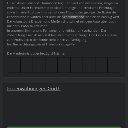
Unser kleiner Ferienort Thürmsdorf liegt nicht weit von der Festung Königstein
entfernt. Unser Ferienzimmer ist ideal für ruhige und erholsame Ferientage
sowie für viele Ausflüge in unser schönes Elbsandsteingebirge. Die Bastei, die
Felsenbühne in Rahten aber auch die
Schrammsteine
sind einen Ausflug wert.
Die Kulturstädte Dresden und Meißen sind schnell mit dem Auto, aber auch
mit der S-Bahn zu erreichen.
In unserem Zimmer sind Fernseher und Kühlschrank vorhanden. Der
Zubereitung einer kleinen Mahlzeit steht nichts im Wege. Eine kleine Terrasse,
zum Frühstück in der Sonne steht ihnen zur Verfügung.
Im Übernachtungspreis ist Frühstück inbegriffen.
Die Mindestmietdauer beträgt 3 Nächte.
Ferienwohnungen Gürth