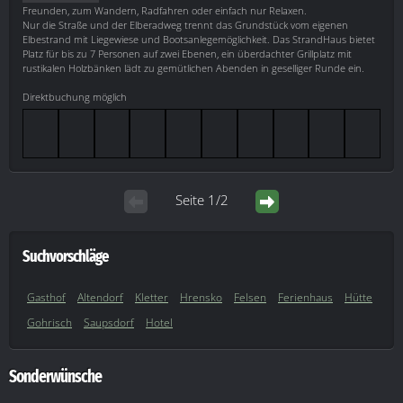
Freunden, zum Wandern, Radfahren oder einfach nur Relaxen.
Nur die Straße und der Elberadweg trennt das Grundstück vom eigenen
Elbestrand mit Liegewiese und Bootsanlegemöglichkeit. Das StrandHaus bietet
Platz für bis zu 7 Personen auf zwei Ebenen, ein überdachter Grillplatz mit
rustikalen Holzbänken lädt zu gemütlichen Abenden in geselliger Runde ein.
Direktbuchung möglich
Seite 1/2
Suchvorschläge
Gasthof
Altendorf
Kletter
Hrensko
Felsen
Ferienhaus
Hütte
Gohrisch
Saupsdorf
Hotel
Sonderwünsche