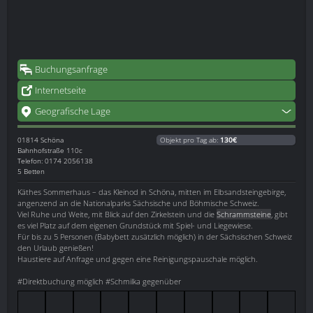
Buchungsanfrage
Internetseite
Geografische Lage
01814
Schöna
Objekt pro Tag ab:
130€
Bahnhofstraße 110c
Telefon: 0174 2056138
5 Betten
Käthes Sommerhaus – das Kleinod in Schöna, mitten im Elbsandsteingebirge,
angenzend an die Nationalparks Sächsische und Böhmische Schweiz.
Viel Ruhe und Weite, mit Blick auf den Zirkelstein und die
Schrammsteine
, gibt
es viel Platz auf dem eigenen Grundstück mit Spiel- und Liegewiese.
Für bis zu 5 Personen (Babybett zusätzlich möglich) in der Sächsischen Schweiz
den Urlaub genießen!
Haustiere auf Anfrage und gegen eine Reinigungspauschale möglich.
#Direktbuchung möglich #Schmilka gegenüber