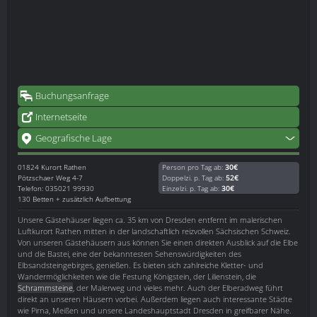
Buchungsanfrage
Internetseite
Geografische Lage
01824
Kurort Rathen
Person pro Tag ab:
30€
Pötzschaer Weg 4-7
Doppelzi. p. Tag ab:
52€
Telefon: 035021 99930
Einzelzi. p. Tag ab:
30€
130 Betten + zusätzlich Aufbettung
Unsere Gästehäuser liegen ca. 35 km von Dresden entfernt im malerischen
Luftkurort Rathen mitten in der landschaftlich reizvollen Sächsischen Schweiz.
Von unseren Gästehäusern aus können Sie einen direkten Ausblick auf die Elbe
und die Bastei, eine der bekanntesten Sehenswürdigkeiten des
Elbsandsteingebirges, genießen. Es bieten sich zahlreiche Kletter- und
Wandermöglichkeiten wie die Festung Königstein, der Lilienstein, die
Schrammsteine
, der Malerweg und vieles mehr. Auch der Elberadweg führt
direkt an unseren Häusern vorbei. Außerdem liegen auch interessante Städte
wie Pirna, Meißen und unsere Landeshauptstadt Dresden in greifbarer Nähe.