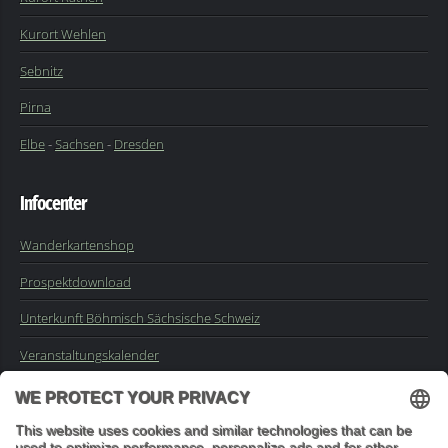
Kurort Wehlen
Sebnitz
Pirna
Elbe
-
Sachsen
-
Dresden
Infocenter
Wanderkartenshop
Prospektdownload
Unterkunft Böhmisch Sächsische Schweiz
Veranstaltungskalender
Kontakt