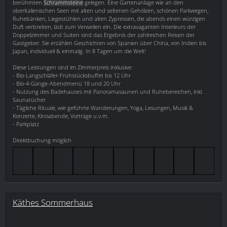
berühmten
Schrammsteine
gelegen. Eine Gartenanlage wie an den
oberitalienischen Seen mit alten und seltenen Gehölzen, schönen Parkwegen,
Ruhebänken, Liegestühlen und alten Zypressen, die abends einen würzigen
Duft verbreiten, lädt zum Verweilen ein. Die extravaganten Interieurs der
Doppelzimmer und Suiten sind das Ergebnis der zahlreichen Reisen der
Gastgeber. Sie erzählen Geschichten von Spanien über China, von Indien bis
Japan, individuell & einmalig. In 8 Tagen um die Welt!
Diese Leistungen sind im Zimmerpreis inklusive:
- Bio-Langschläfer-Frühstücksbuffet bis 12 Uhr
- Bio-4-Gänge-Abendmenü 18 und 20 Uhr
- Nutzung des Badehauses mit Panoramasaunen und Ruhebereichen, inkl.
Saunatücher
- Tägliche Rituale, wie geführte Wanderungen, Yoga, Lesungen, Musik &
Konzerte, Kinoabende, Vorträge u.v.m.
- Parkplatz
Direktbuchung möglich
Käthes Sommerhaus