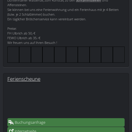
Lichtenhainer Wasserfall, zum Kuhstall, zu den
Schrammsteinen
und
Affensteinen.
Sie können bei uns eine Ferienwohnung und ein Ferienhaus mit je 4 Betten
(bzw. je 2 Schlafzimmer) buchen.
Ein täglicher Brötchenservice kann vereinbart werden.
Preise:
FH Ulbrich ab 50,-€
FEWO Ulbrich ab 35.-€
Wir freuen uns auf Ihren Besuch !
Ferienscheune
Buchungsanfrage
Internetseite