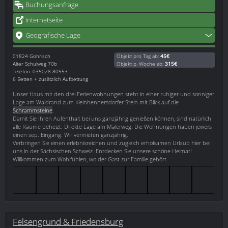
Buchungsanfrage
Internetseite
Geografische Lage
01824
Gohrisch
Objekt pro Tag ab:
45€
Alter Schulweg 70b
Objekt p. Woche ab:
315€
Telefon: 035028 80553
6 Betten + zusätzlich Aufbettung
Unser Haus mit den drei Ferienwohnungen steht in einer ruhiger und sonniger
Lage am Waldrand zum Kleinhennersdorfer Stein mit Blick auf die
Schrammsteine
.
Damit Sie Ihren Aufenthalt bei uns ganzjährig genießen können, sind natürlich
alle Räume beheizt. Direkte Lage am Malerweg. Die Wohnungen haben jeweils
einen sep. Eingang. Wir vermieten ganzjährig.
Verbringen Sie einen erlebnisreichen und zugleich erholsamen Urlaub hier bei
uns in der Sächsischen Schweiz. Entdecken Sie unsere schöne Heimat!
Willkommen zum Wohlfühlen, wo der Gast zur Familie gehört.
Felsengrund & Friedensburg