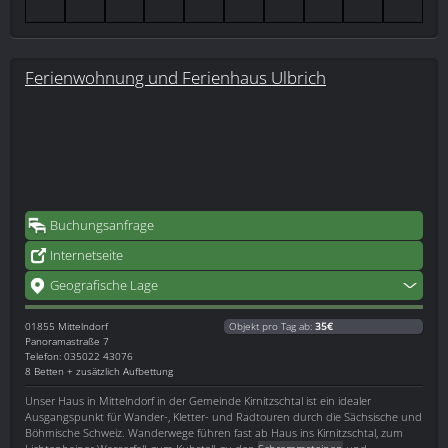
Ferienwohnung und Ferienhaus Ulbrich
Buchungsanfrage
Internetseite
Geografische Lage
01855
Mittelndorf
Objekt pro Tag ab:
35€
Panoramastraße 7
Telefon: 035022 43076
8 Betten + zusätzlich Aufbettung
Unser Haus in Mittelndorf in der Gemeinde Kirnitzschtal ist ein idealer
Ausgangspunkt für Wander-, Kletter- und Radtouren durch die Sächsische und
Böhmische Schweiz. Wanderwege führen fast ab Haus ins Kirnitzschtal, zum