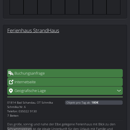
Ferienhaus StrandHaus
Buchungsanfrage
Internetseite
Geografische Lage
01814
Bad Schandau, OT Schmilka
Objekt pro Tag ab:
180€
Schmilka Nr. 6
Telefon: 035022 9130
7 Betten
Das große, sonnig und nahe der Elbe gelegene Ferienhaus mit Blick zu den
Schrammsteinen
ist die ideale Unterkunft für den Urlaub mit Familie und