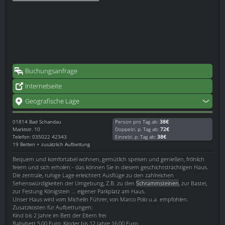
Buchungsanfrage
Internetseite
Geografische Lage
01814
Bad Schandau
Person pro Tag ab:
38€
Marktstr. 10
Doppelzi. p. Tag ab:
72€
Telefon: 035022 42343
Einzelzi. p. Tag ab:
38€
19 Betten + zusätzlich Aufbettung
Bequem und komfortabel wohnen, gemütlich speisen und genießen, fröhlich
feiern und sich erholen - das können Sie in diesem geschichtsträchtigen Haus.
Die zentrale, ruhige Lage erleichtert Ausflüge zu den zahlreichen
Sehenswürdigkeiten der Umgebung, Z.B. zu den
Schrammsteinen
, zur Bastei,
zur Festung Königstein ... eigener Parkplatz am Haus.
Unser Haus wird vom Michelin Führer, von Marco Polo u.a. empfohlen.
Zusatzkosten für Aufbettungen:
Kind bis 2 Jahre im Bett der Eltern frei
Babybett 5,00 Euro; Kinder bis 12 Jahre 16,00 Euro