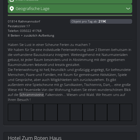
Geografische Lage
01814
Rathmannsdorf
Objekt pro Tag ab:
219€
Pestalozzistr.17
Telefon: 035022 41768
8 Betten + zusätzlich Aufbettung
Haben Sie Lust in einer Scheune Ferien zu machen ?
Wir haben für Sie eine individuelle Ferienwohnung über 2 Ebenen behutsam in
die vorhandene Bausubstanz integriert. Weitestgehend mit Naturmaterialien
gebaut, ist jeder Raum besonders und in Abstimmung mit den gegebenen
Raumstrukturen liebevoll und kreativ gestaltet.
Die Ferienwohnung ist hell, freundlich und großzügig angelegt, für befreundete
Menschen, Paare und Familien, mit Raum für gemeinsame Aktivitäten, Spiele
und Gespräche, aber auch Möglichkeiten sich zurückzuziehen. Es gibt
außerdem eine Spielscheune mit gr.Sandkasten, Tischtennis, Dart,... eine große
Wiese mit Feuerstelle.Von der Wohnung haben Sie einen wunderschönen Blick
auf die
Schrammsteine
, Falkenstein... Wiesen und Wald. Wir freuen uns auf
Ihren Besuch !
Hotel Zum Roten Haus