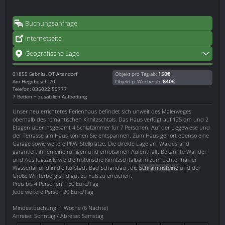
Buchungsanfrage
Internetseite
Geografische Lage
01855
Sebnitz, OT Altendorf
Objekt pro Tag ab:
150€
Am Hegebusch 20
Objekt p. Woche ab:
840€
Telefon: 035022 50777
7 Betten + zusätzlich Aufbettung
Unser neu errichtetes Ferienhaus befindet sich unweit des Malerweges
oberhalb des romantischen Kirnitzschtals. Das Haus verfügt auf 125 qm und 2
Etagen über insgesamt 4 Schlafzimmer für 7 Personen. Auf der Liegewiese und
der Terrasse am Haus können Sie entspannen. Zum Haus gehört ebenso eine
Garage sowie weitere PKW-Stellplätze. Die direkte Lage am Waldesrand
garantiert ihnen eine ruhigen und erholsamen Aufenthalt. Bekannte Wander-
und Ausflugsziele wie die historische Kirnitzschtalbahn zum Lichtenhainer
Wasserfall und in die Kurstadt Bad Schandau , die
Schrammsteine
und der
Große Winterberg sind gut zu Fuß zu erreichen.
Preis bis 4 Personen: 150 Euro/Tag
Jede weitere Person 20 Euro/Tag
Mindestbuchung: 1 Woche (6 Nächte)
Anreise: Sonntag / Abreise: Samstag