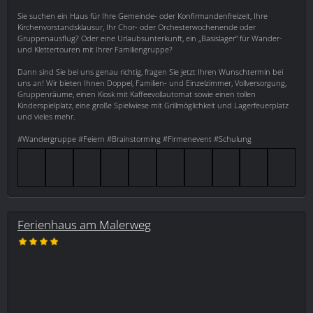
Sie suchen ein Haus für Ihre Gemeinde- oder Konfirmandenfreizeit, Ihre
Kirchenvorstandsklausur, Ihr Chor- oder Orchesterwochenende oder
Gruppenausflug? Oder eine Urlaubsunterkunft, ein „Basislager“ für Wander-
und Klettertouren mit Ihrer Familiengruppe?
Dann sind Sie bei uns genau richtig, fragen Sie jetzt Ihren Wunschtermin bei
uns an! Wir bieten Ihnen Doppel, Familien- und Einzelzimmer, Vollversorgung,
Gruppenräume, einen Kiosk mit Kaffeevollautomat sowie einen tollen
Kinderspielplatz, eine große Spielwiese mit Grillmöglichkeit und Lagerfeuerplatz
und vieles mehr.
#Wandergruppe #Feiern #Brainstorming #Firmenevent #Schulung
Ferienhaus am Malerweg