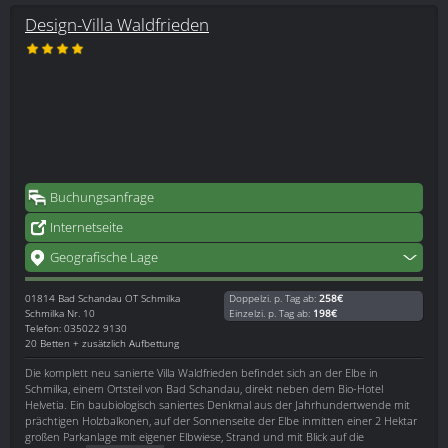
Design-Villa Waldfrieden
Buchungsanfrage
Internetseite
Geografische Lage
01814
Bad Schandau OT Schmilka
Doppelzi. p. Tag ab:
258€
Schmilka Nr. 10
Einzelzi. p. Tag ab:
198€
Telefon: 035022 9130
20 Betten + zusätzlich Aufbettung
Die komplett neu sanierte Villa Waldfrieden befindet sich an der Elbe in
Schmilka, einem Ortsteil von Bad Schandau, direkt neben dem Bio-Hotel
Helvetia. Ein baubiologisch saniertes Denkmal aus der Jahrhundertwende mit
prächtigen Holzbalkonen, auf der Sonnenseite der Elbe inmitten einer 2 Hektar
großen Parkanlage mit eigener Elbwiese, Strand und mit Blick auf die