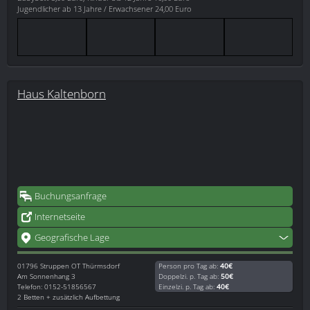
Jugendlicher ab 13 Jahre / Erwachsener 24,00 Euro
Haus Kaltenborn
Buchungsanfrage
Internetseite
Geografische Lage
01796
Struppen OT Thürmsdorf
Person pro Tag ab:
40€
Am Sonnenhang 3
Doppelzi. p. Tag ab:
50€
Telefon: 0152-51856567
Einzelzi. p. Tag ab:
40€
2 Betten + zusätzlich Aufbettung