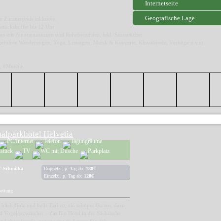
Internetseite
Geografische Lage
m Zimmerpreis inklusive:
stücksbuffet bis 12 Uhr
es mit Panoramasaunen und Ruhebereichen, inkl. Saunatücher
e geführte Wanderungen, Yoga, Lesungen, Musik & Konzerte, Kinoabende, Vorträge u.v.m.
, #Muehle
alparkhotel Helvetia
T Schmilka
Doppelzi. p. Tag ab:
188€
Einzelzi. p. Tag ab:
128€
bettung
eichlich Holz und helle Farben, ein schöner Garten, dazu
 Vogelgezwitscher – das Bio Hotel in der Sächsische