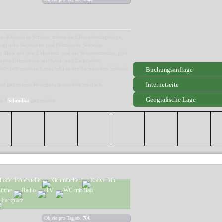
s Kleinod in Schöna, mitten im Elbsandsteingebirge,
nalparks Sächsische und Böhmische Schweiz.
t Blick auf den Zirkelstein und die Schrammsteine, gibt
igenen Grundstück mit Spiel- und Liegewiese.
Babybett zusätzlich möglich) in der Sächsischen Schweiz
Buchungsanfrage
Internetseite
und gegen eine Reinigungspauschale möglich.
Geografische Lage
h #
Schmilka
gegenüber
Objekt pro Tag ab:
70€