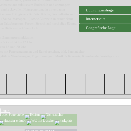
r Lebensfreude, genau wie wir. Lassen Sie sich
Ambiente aus exklusivem Ruderclub und anmutigem
em eindrucksvollen Naturpanorama in unverbauter
Buchungsanfrage
rt unsere Trilogie aus Bio Vital Küche, Gesundheits- und
Internetseite
Sauna, Massagen,...) sowie Aktivsein in reiner Natur
en Urlaubsgenuss. Freuen Sie sich auf kuschelige Räume,
Geografische Lage
iche Düfte von schönem Holz.
m Zimmerpreis inklusive:
stücksbuffet bis 12 Uhr
enü 18 und 20 Uhr
es mit Panoramasaunen und Ruhebereichen, inkl. Saunatücher
e geführte Wanderungen, Yoga, Lesungen, Musik & Konzerte, Kinoabende, Vorträge u.v.m.
haus
Objekt pro Tag ab:
130€