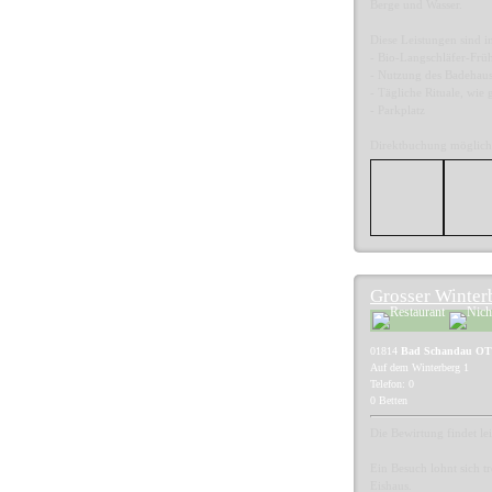
Berge und Wasser.
Diese Leistungen sind i
- Bio-Langschläfer-Früh
- Nutzung des Badehaus
- Tägliche Rituale, wi
- Parkplatz
Direktbuchung möglich
Grosser Winter
01814
Bad Schandau OT
Auf dem Winterberg 1
Telefon: 0
0 Betten
Die Bewirtung findet le
Ein Besuch lohnt sich t
Eishaus.