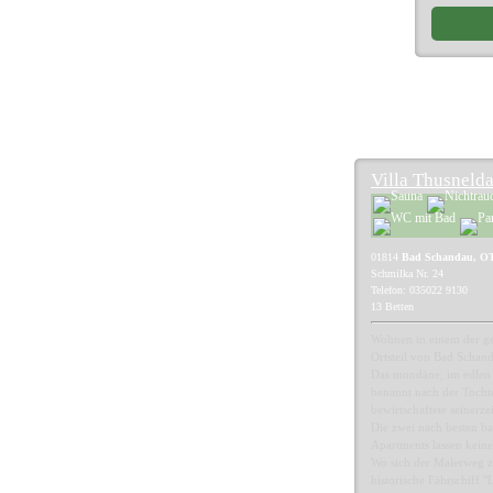
Villa Thusneld
01814
Bad Schandau, O
Schmilka Nr. 24
Telefon: 035022 9130
13 Betten
Wohnen in einem der ge
Ortsteil von Bad Schan
Das mondäne, im edlen B
benannt nach der Tochte
bewirtschaftete seinerze
Die zwei nach besten b
Apartments lassen kein
Wo sich der Malerweg 
historische Fährschiff 