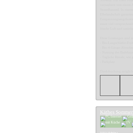
Schweiz! Ein Haus volle
verzaubern von einem 
Strandhausstil. In ein
Elbelandschaft garantie
Entspannungsangeboten (
einen viel versprechend
frische Luft und natürl
Diese Leistungen sind i
- Bio-Langschläfer-Früh
- Bio-4-Gänge-Abendm
- Nutzung des Badehaus
- Tägliche Rituale, wi
- Parkplatz
Direktbuchung möglich
Käthes Sommer
01814
Schöna