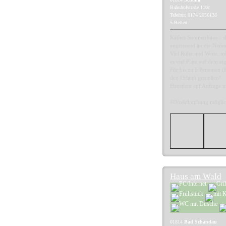
Bahnhofstraße 110c
Telefon: 0174 2056138
5 Betten
Käthes Sommerhaus – da
angenzend an die Natio
Viel Ruhe und Weite, mi
es viel Platz auf dem e
Für bis zu 5 Personen (
den Urlaub genießen!
Haustiere auf Anfrage 
#Direktbuchung möglic
Haus am Wald
01814
Bad Schandau