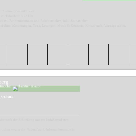
m Zimmerpreis inklusive:
stücksbuffet bis 12 Uhr
es mit Panoramasaunen und Ruhebereichen, inkl. Saunatücher
e geführte Wanderungen, Yoga, Lesungen, Musik & Konzerte, Kinoabende, Vorträge u.v.m.
berg
 Schmilka
ider nach der Schließung nur am Imbißstand statt.
rotzdem wegen der Nationalpark-Informationsstelle im