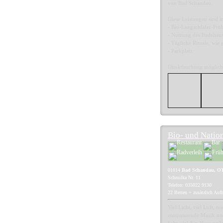
von Bad Schandau.
Diese Leistungen sind i
- Bio-Langschläfer-Früh
- Nutzung des Badehaus
- Tägliche Rituale, wi
- Parkplatz
Direktbuchung möglich
Bio- und Nation
01814
Bad Schandau, O
Schmilka Nr. 11
Telefon: 035022 9130
22 Betten + zusätzlich Auf
Viel Licht, viel Luft, r
entspannende Musik und