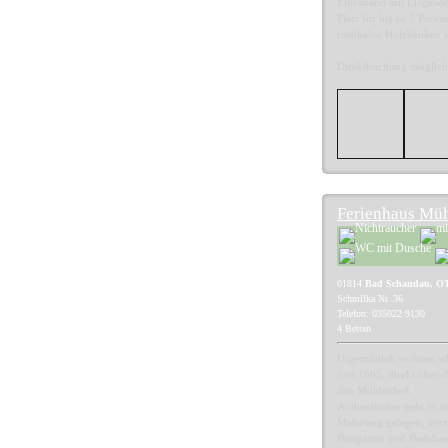
Elbestrand mit Liegewi
Platz für bis zu 7 Perso
rustikalen Holzbänken l
Direktbuchung möglich
Ferienhaus Mü
01814
Bad Schandau, O
Schmilka Nr. 36
Telefon: 035022 9130
4 Betten
Urgemütlich wohnen wie
von 1665, direkt über 
den Mühlenhof.
Authentischer geht es n
Malerweg gelegen, verz
Biergarten und Badeha