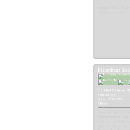
Achtung: Seit 2017 we
entgegengenommen.
Ferienhaus Str
01814
Bad Schandau, O
Schmilka Nr. 6
Telefon: 035022 9130
7 Betten
Das große, sonnig und 
Schrammsteinen ist die 
Freunden, zum Wandern,
Nur die Straße und der