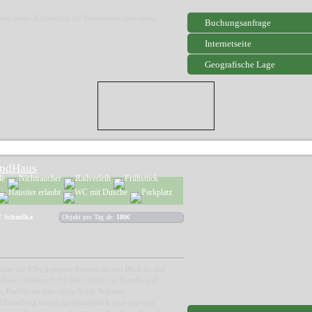
rden keine Buchungen für Übernachtungen mehr
Buchungsanfrage
Internetseite
Geografische Lage
andHaus
T Schmilka
Objekt pro Tag ab:
180€
nahe der Elbe gelegene Ferienhaus mit Blick zu den
ideale Unterkunft für den Urlaub mit Familie und
 Radfahren oder einfach nur Relaxen.
 Elberadweg trennt das Grundstück vom eigenen