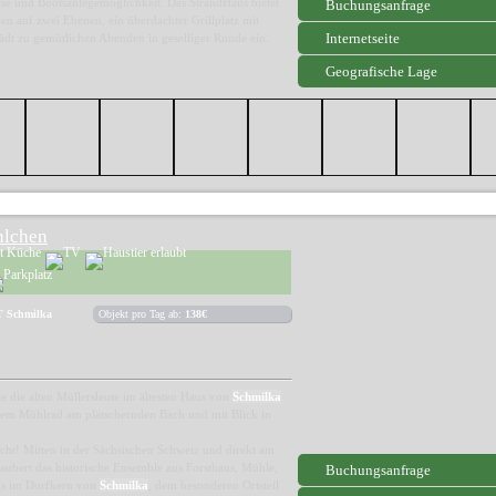
ese und Bootsanlegemöglichkeit. Das StrandHaus bietet
Buchungsanfrage
nen auf zwei Ebenen, ein überdachter Grillplatz mit
Internetseite
ädt zu gemütlichen Abenden in geselliger Runde ein.
Geografische Lage
hlchen
T Schmilka
Objekt pro Tag ab:
138€
 die alten Müllersleute im ältesten Haus von
Schmilka
dem Mühlrad am plätschernden Bach und mit Blick in
icht! Mitten in der Sächsischen Schweiz und direkt am
aubert das historische Ensemble aus Forsthaus, Mühle,
Buchungsanfrage
us im Dorfkern von
Schmilka
, dem besonderen Ortsteil