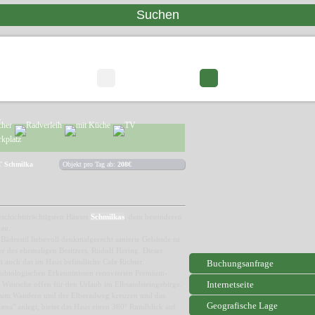
12 Suchergebnisse
Seite 1/2
a
T Schmilka
Objekt pro Tag ab:
208€
schichtsträchtigsten Häuser
Schmilkas
, dem besonderen
dau.
äderstil liebevoll denkmalgerecht sanierte Gebäude ist
r des ehemaligen Besitzers, Rudolf Hering. Dieser
it auch das im Haus befindliche Cafe Richter.
Buchungsanfrage
aubiologischen Erkenntnissen renovierten Premium-
Internetseite
e Wünsche offen für den Urlaub im Elbsandsteingebirge.
zum Wandern und der Elberadweg kreuzen und das
Geografische Lage
"Lena" anlegt, bietet das Haus einen 360° Rundblick auf