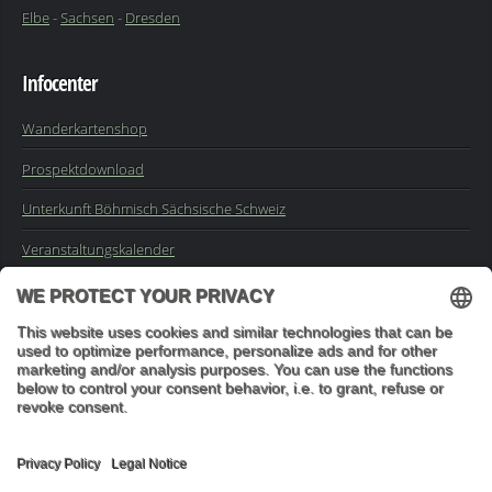
Elbe
-
Sachsen
-
Dresden
Infocenter
Wanderkartenshop
Prospektdownload
Unterkunft Böhmisch Sächsische Schweiz
Veranstaltungskalender
Kontakt
Impressum
Buchungsanfrage
Mail an die Redaktion