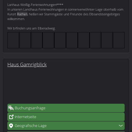
Lanhaus Weißig-Ferienwohnungen****
In unseren Landhaus-Ferienwohnungen in sonnenverwöhnter Lage oberhalb vom
Kurort
Rathen
, heißen wir Stammgäste und Freunde des Elbsandsteingebirges
willkommen.
Wir brfinden uns am Elberadweg.
Haus Gamrigblick
Buchungsanfrage
Internetseite
Geografische Lage