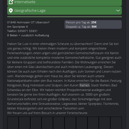
Internetseite
Geografische Lage
01848
Hohnstein OT Ulbersdorf
Person pro Tag ab:
25€
Am Sportplatz 6
Doppelzi. p. Tag ab:
50€
Telefon: 035971 55931
8 Betten + zusätzlich Aufbettung
Haben Sie Lust in einer ehemaligen Scheune zu übernachten? Dann sind Sie bei
uns genau richtig. Wir bieten Ihnen modern und komplett eingerichtete
Ferienwohnungen, einen urigen und gemütlichen Gemeinschaftsraum mit Kamin
und eine zusätzliche komplette moderne Gemeinschaftsküche. Gut geeignet auch
für kleinere Gruppen und befreundete Familien. Die Wohnungen erreichen Sie
über einen mit Glas überdachten und auch möblierten Laubengang. Diesen
können Sie auch zum Erholen nach den Ausflügen, zum Sonnen und Lesen nutzen
uvm. Wanderwege gehen vom Haus los, aber Sie können auch unsere
Nationalparkbahn oder den Bus nutzen. In Kürze erreichen Sie die Bastei, Festung
Königstein, Burg Hohnstein und Stolpen, den Kurort
Rathen
, Stadt Wehlen, Bad
Schandau an der Elbe. Wir haben reichlich Prospektmaterial ausliegen und
beraten Sie gerne bei Ihren Ausflügen. Auf unserem ca. 5000 qm großem
Grundstück befindet sich ein großer Grillplatz, das Streichelgehege mit den
Kamerunschafen, eine Streuobstwiese, Liegewiese, kleiner Spielplatz, Tischtennis,
kleiner Kräutergarten und verschiedene Teesorten uvm.
Wir freuen uns auf Ihren Besuch in unserer Ferienscheune.