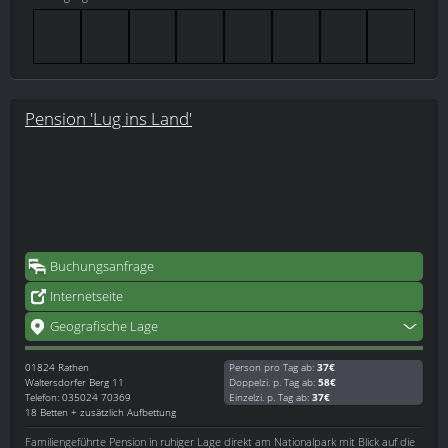
Pension 'Lug ins Land'
Buchungsanfrage
Internetseite
Geografische Lage
01824
Rathen
Person pro Tag ab:
37€
Waltersdorfer Berg 11
Doppelzi. p. Tag ab:
58€
Telefon: 035024 70369
Einzelzi. p. Tag ab:
37€
18 Betten + zusätzlich Aufbettung
Familiengeführte Pension in ruhiger Lage direkt am Nationalpark mit Blick auf die