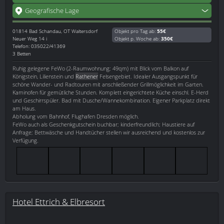
Geografische Lage
01814
Bad Schandau, OT Waltersdorf
Objekt pro Tag ab:
55€
Neuer Weg 14 i
Objekt p. Woche ab:
350€
Telefon: 035022/41369
3 Betten
Ruhig gelegene FeWo (2-Raumwohnung; 49qm) mit Blick vom Balkon auf
Königstein, Lilienstein und
Rathener
Felsengebiet. Idealer Ausgangspunkt für
schöne Wander- und Radtouren mit anschließender Grillmöglichkeit im Garten.
Kaminofen für gemütliche Stunden. Komplett eingerichtete Küche einschl. E-Herd
und Geschirrspüler. Bad mit Dusche/Wannekombination. Eigener Parkplatz direkt
am Haus.
Abholung vom Bahnhof, Flughafen Dresden möglich.
FeWo auch als Geschenkgutschein buchbar; kinderfreundlich; Haustiere auf
Anfrage; Bettwäsche und Handtücher stellen wir ausreichend und kostenlos zur
Verfügung.
Hotel Ettrich & Elbresort