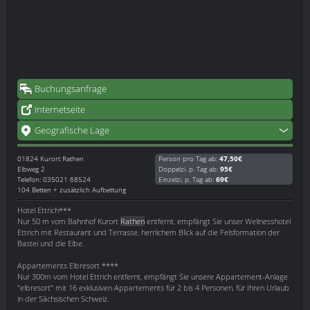
Buchungsanfrage
Internetseite
Geografische Lage
01824
Kurort Rathen
Person pro Tag ab:
47,50€
Elbweg 2
Doppelzi. p. Tag ab:
95€
Telefon: 035021 68524
Einzelzi. p. Tag ab:
69€
104 Betten + zusätzlich Aufbettung
Hotel Ettrich***
Nur 50 m vom Bahnhof Kurort
Rathen
entfernt, empfängt Sie unser Wellnesshotel
Ettrich mit Restaurant und Terrasse, herrlichem Blick auf die Felsformation der
Bastei und die Elbe.
Appartements Elbresort ****
Nur 300m vom Hotel Ettrich entfernt, empfängt Sie unsere Appartement-Anlage
"elbresort" mit 16 exklusiven Appartements für 2 bis 4 Personen, für Ihren Urlaub
in der Sächsischen Schweiz.