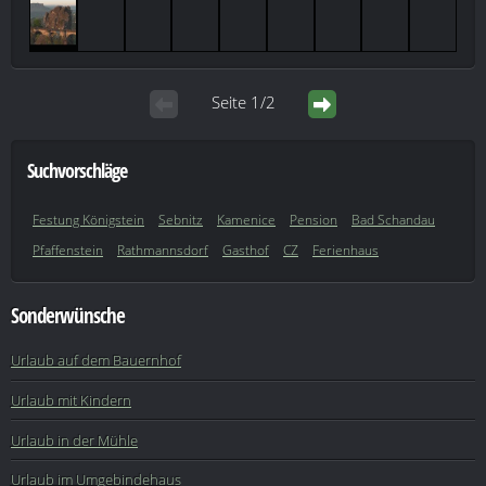
Seite 1/2
Suchvorschläge
Festung Königstein
Sebnitz
Kamenice
Pension
Bad Schandau
Pfaffenstein
Rathmannsdorf
Gasthof
CZ
Ferienhaus
Sonderwünsche
Urlaub auf dem Bauernhof
Urlaub mit Kindern
Urlaub in der Mühle
Urlaub im Umgebindehaus