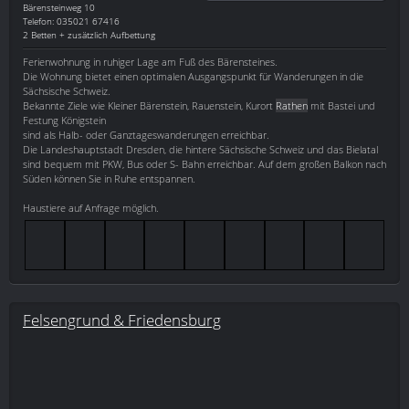
Bärensteinweg 10
Telefon: 035021 67416
2 Betten + zusätzlich Aufbettung
Ferienwohnung in ruhiger Lage am Fuß des Bärensteines.
Die Wohnung bietet einen optimalen Ausgangspunkt für Wanderungen in die
Sächsische Schweiz.
Bekannte Ziele wie Kleiner Bärenstein, Rauenstein, Kurort
Rathen
mit Bastei und
Festung Königstein
sind als Halb- oder Ganztageswanderungen erreichbar.
Die Landeshauptstadt Dresden, die hintere Sächsische Schweiz und das Bielatal
sind bequem mit PKW, Bus oder S- Bahn erreichbar. Auf dem großen Balkon nach
Süden können Sie in Ruhe entspannen.
Haustiere auf Anfrage möglich.
Felsengrund & Friedensburg