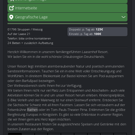
Internetseite
Geografische Lage
01796
Struppen / Weissig
Doppelzi. p. Tag ab:
125€
Auf der Laase 21
Einzelzi. p. Tag ab:
100€
Telefon: bitte online kontaktieren
24 Betten + zusätzlich Aufbettung
Herzlich Willkommen in unserem familiengeführten Laasenhof Resort.
Wir laden Sie ein in die wohl schönste Urlaubsregion Deutschlands.
Unser Resort liegt inmitten atemberaubender Natur und poetisch anmutenden
Sandsteinformationen. Tauchen Sie ein in eine Welt voller Entschleunigung und
Wohlfühlen. In direktem Blickkontakt zur Bastei können Sie am Pool ausspannen
oder den Barfußpad bezwingen.
Der Wellnessbereich steht Ihnen frei zur Verfügung.
Wir bieten Ihnen nicht nur viel Platz zum Entspannen und Abschalten– auch viele
Aktivitäten können Sie in und um unser Resort herum erleben. Kinderspielplätze,
E-Bike Verleih und der Malerweg ist nur einen Steinwurf entfernt. Entdecken Sie
die Sächsische Schweiz mit all ihren Facetten. Lassen Sie sich verzaubern auf der
Felsenbühne
Rathen
oder im Tom-Pauls-Theater Pirna. Erklimmen Sie die größte
Bergfestung Europas in Königstein. Es gibt so viele Erlebnisse in unserer Region,
die wir Ihnen gern ans Herz legen möchten.
In unserem Restaurant finden Sie ausgezeichnete Speisen und Getränke mit den
besten Zutaten aus der Region.