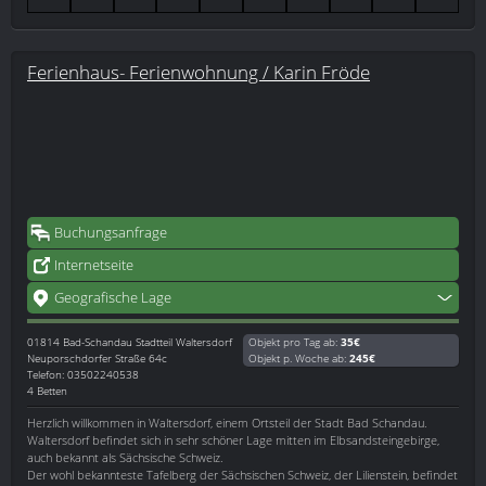
Ferienhaus- Ferienwohnung / Karin Fröde
Buchungsanfrage
Internetseite
Geografische Lage
01814
Bad-Schandau Stadtteil Waltersdorf
Objekt pro Tag ab:
35€
Neuporschdorfer Straße 64c
Objekt p. Woche ab:
245€
Telefon: 03502240538
4 Betten
Herzlich willkommen in Waltersdorf, einem Ortsteil der Stadt Bad Schandau.
Waltersdorf befindet sich in sehr schöner Lage mitten im Elbsandsteingebirge,
auch bekannt als Sächsische Schweiz.
Der wohl bekannteste Tafelberg der Sächsischen Schweiz, der Lilienstein, befindet