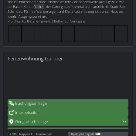
sich in unmittelbarer Nähe. Ebenso weitere viele sehenswerte Ausflugsziele, wie
die Bastei, Kurort
Rathen
, der Gamrig, das Polenztal und natürlich die Stadt Bad
Schandau. Für Ihre Wanderungen und Klettertouren bietet sich unser Haus als
idealer Ausgangspunkt an.
Pro Unterkunft stehen jeweils 2 Betten zur Verfügung.
Ferienwohnung Gärtner
Buchungsanfrage
Internetseite
Geografische Lage
01796
Struppen OT Thürmsdorf
Objekt pro Tag ab:
50€