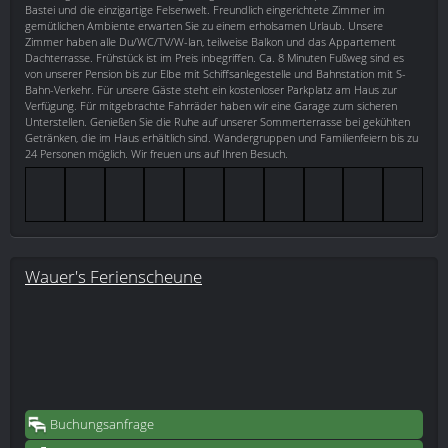
Bastei und die einzigartige Felsenwelt. Freundlich eingerichtete Zimmer im
gemütlichen Ambiente erwarten Sie zu einem erholsamen Urlaub. Unsere
Zimmer haben alle Du/WC/TV/W-lan, teilweise Balkon und das Appartement
Dachterrasse. Frühstück ist im Preis inbegriffen. Ca. 8 Minuten Fußweg sind es
von unserer Pension bis zur Elbe mit Schiffsanlegestelle und Bahnstation mit S-
Bahn-Verkehr. Für unsere Gäste steht ein kostenloser Parkplatz am Haus zur
Verfügung. Für mitgebrachte Fahrräder haben wir eine Garage zum sicheren
Unterstellen. Genießen Sie die Ruhe auf unserer Sommerterrasse bei gekühlten
Getränken, die im Haus erhältlich sind. Wandergruppen und Familienfeiern bis zu
24 Personen möglich. Wir freuen uns auf Ihren Besuch.
Wauer's Ferienscheune
Buchungsanfrage