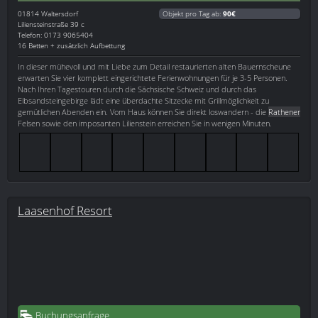
01814
Waltersdorf
Objekt pro Tag ab:
90€
Liliensteinstraße 39 c
Telefon: 0173 9065404
16 Betten + zusätzlich Aufbettung
In dieser mühevoll und mit Liebe zum Detail restaurierten alten Bauernscheune
erwarten Sie vier komplett eingerichtete Ferienwohnungen für je 3-5 Personen.
Nach Ihren Tagestouren durch die Sächsische Schweiz und durch das
Elbsandsteingebirge lädt eine überdachte Sitzecke mit Grillmöglichkeit zu
gemütlichen Abenden ein. Vom Haus können Sie direkt loswandern - die
Rathener
Felsen sowie den imposanten Lilienstein erreichen Sie in wenigen Minuten.
Laasenhof Resort
Buchungsanfrage