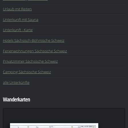
Urlaub mit Reiten
Unterkunft mit Sauna
Unterkunft - Karte
Hotels Sächsisch-Böhmische Schweiz
Ferienwohnungen Sächsische Schweiz
Privatzimmer Sächsische Schweiz
Camping Sächsische Schweiz
alle Unterkünfte
Wanderkarten