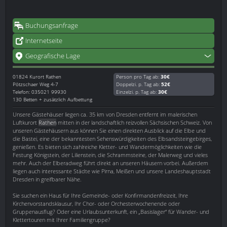
Buchungsanfrage
Internetseite
Geografische Lage
01824
Kurort Rathen
Person pro Tag ab:
30€
Pötzschaer Weg 4-7
Doppelzi. p. Tag ab:
52€
Telefon: 035021 99930
Einzelzi. p. Tag ab:
30€
130 Betten + zusätzlich Aufbettung
Unsere Gästehäuser liegen ca. 35 km von Dresden entfernt im malerischen
Luftkurort
Rathen
mitten in der landschaftlich reizvollen Sächsischen Schweiz. Von
unseren Gästehäusern aus können Sie einen direkten Ausblick auf die Elbe und
die Bastei, eine der bekanntesten Sehenswürdigkeiten des Elbsandsteingebirges,
genießen. Es bieten sich zahlreiche Kletter- und Wandermöglichkeiten wie die
Festung Königstein, der Lilienstein, die Schrammsteine, der Malerweg und vieles
mehr. Auch der Elberadweg führt direkt an unseren Häusern vorbei. Außerdem
liegen auch interessante Städte wie Pirna, Meißen und unsere Landeshauptstadt
Dresden in greifbarer Nähe.
Sie suchen ein Haus für Ihre Gemeinde- oder Konfirmandenfreizeit, Ihre
Kirchenvorstandsklausur, Ihr Chor- oder Orchesterwochenende oder
Gruppenausflug? Oder eine Urlaubsunterkunft, ein „Basislager“ für Wander- und
Klettertouren mit Ihrer Familiengruppe?