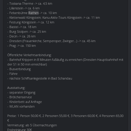
- Toskana-Therme -> ca. 4,5 km
- Lilienstein -> ca. 6 km
- Felsenbühne
Rathen
-> ca. 10 km
- Kletterwald Königstein; Kanu-Aktiv-Tours Königstein -> ca. 11 km
- Festung Königstein -> ca. 12 km
- Bastei -> ca. 18 km
- Burg Stolpen -> ca. 25 km
- Decin -> ca. 26 km
- Dresden (Frauenkirche, Semperoper, Zwinger...) -> ca. 45 km
- Prag -> ca. 150 km
Öffentliche Verkehrsanbindung:
- Bahnhof Krippen in 8 Minuten fußläufig zu erreichen (Dresden Hauptbahnhof mit
der S1 in 50 min erreichbar)
- Busverbindung
- Fähre
- nächste Schiffsanlegestelle in Bad Schandau
Ausstattung:
- separater Eingang
- Brötchenservice
- Kinderbett auf Anfrage
- WLAN vorhanden
Preise: 1 Person 50,00 €, 2 Personen 55,00 €, 3 Personen 60,00 €, 4 Personen 65,00
€
Vermietung: ab 5 Übernachtungen
Endreinigung 30€