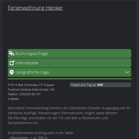
Ferienwohnung Henker
Buchungsanfrage
Internetseite
Geografische Lage
01814
Bad Schandau OT Krippen
Objekt pro Tag ab:
55€
Friedrich-Gottlob-Kellerstraße 14b
Telefon: 035028 80107
4 Betten
Gemütliche Ferienwohnung inmitten der Sächsischen Schweiz- Ausgangspunkt für
zahlreiche Ausflüge, Wanderungen, Fahrradtouren, Angeln sowie Klettern.
Die Elbe liegt unmittelbar vor der Tür und lädt zu Bootstouren und
Dampferfahrten ein.
Empfehlenswerte Ausflugsziele in der Nähe:
- Elberadweg -> ca. 500 m