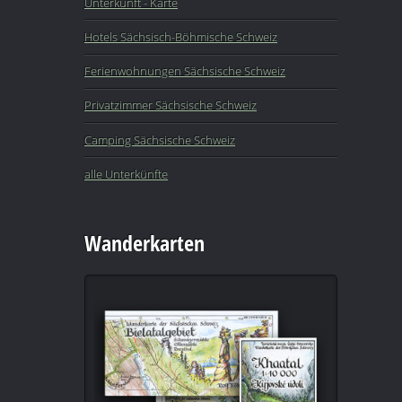
Unterkunft - Karte
Hotels Sächsisch-Böhmische Schweiz
Ferienwohnungen Sächsische Schweiz
Privatzimmer Sächsische Schweiz
Camping Sächsische Schweiz
alle Unterkünfte
Wanderkarten