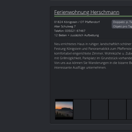
Ferienwohnung Herschmann
01824
Königstein / OT Pfaffendorf
Doppelzi. p. T
Alter Schulweg 7
Objekt pro Ta
Telefon: 035021 67467
12 Betten + zusätzlich Aufbettung
Neu errichtetes Haus in ruhiger, landschaftlich schöner
Festung Königstein und Panoramablick zum Pfaffenst
komfortabel eingerichtete Zimmer, Wohnküche u. Zube
mit Grillmöglichkeit, Parkplatz im Grundstück vorhande
Von uns aus können Sie Wanderungen in die bizarre Be
interessante Ausflüge unternehmen.