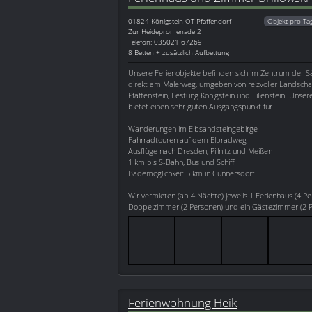
01824
Königstein OT Pfaffendorf
Objekt pro Ta
Zur Heidepromenade 2
Telefon: 035021 67269
8 Betten + zusätzlich Aufbettung
Unsere Ferienobjekte befinden sich im Zentrum der S
direkt am Malerweg, umgeben von reizvoller Landsch
Pfaffenstein, Festung Königstein und Lilienstein. Unser
bietet einen sehr guten Ausgangspunkt für
Wanderungen im Elbsandsteingebirge
Fahrradtouren auf dem Elbradweg
Ausflüge nach Dresden, Pillnitz und Meißen
1 km bis S-Bahn, Bus und Schiff
Bademöglichkeit 5 km in Cunnersdorf
Wir vermieten (ab 4 Nächte) jeweils 1 Ferienhaus (4 Pe
Doppelzimmer (2 Personen) und ein Gästezimmer (2 Pe
Ferienwohnung Heik