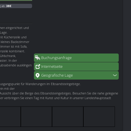
g ab:
38€
nen eingerichtet und
 Lage.
t Küchenzeile und
n kleines Badezimmer
mmer ist mit Sofa,
nzeile kombiniert.
ühlschrank,
Buchungsanfrage
ster. In der
aubsabende ausklingen
Internetseite
Geografische Lage
Ausgangspunkt für Wanderungen im Elbsandsteingebirge.
ein mit der
Aussicht über die Berge des Elbsandsteingebirges. Besuchen Sie die nahe gelegene
der verbringen Sie einen Tag mit Kunst und Kultur in unserer Landeshauptstadt