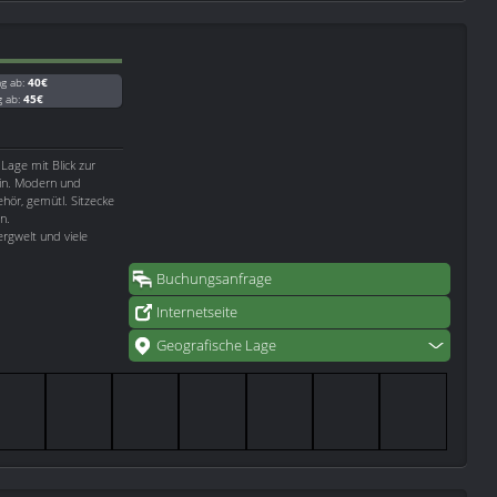
ag ab:
40€
g ab:
45€
 Lage mit Blick zur
ein. Modern und
hör, gemütl. Sitzecke
n.
rgwelt und viele
Buchungsanfrage
Internetseite
Geografische Lage