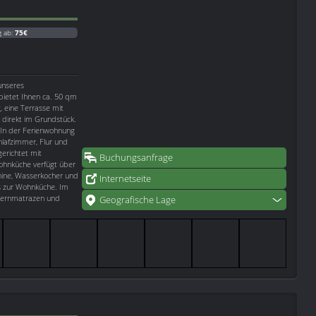
g ab:
75€
unseres
 bietet Ihnen ca. 50 qm
 eine Terrasse mit
w direkt im Grundstück.
 In der Ferienwohnung
lafzimmer, Flur und
erichtet mit
Buchungsanfrage
Wohnküche verfügt über
hine, Wasserkocher und
Internetseite
ls zur Wohnküche. Im
rkernmatrazen und
Geografische Lage