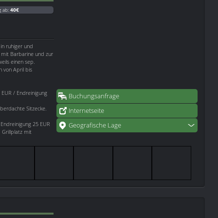
g ab:
40€
in ruhiger und
n mit Barbarine und zur
eils einen sep.
 von April bis
 EUR / Endreinigung
Buchungsanfrage
 überdachte Sitzecke.
Internetseite
Endreinigung 25 EUR
Geografische Lage
Grillplatz mit