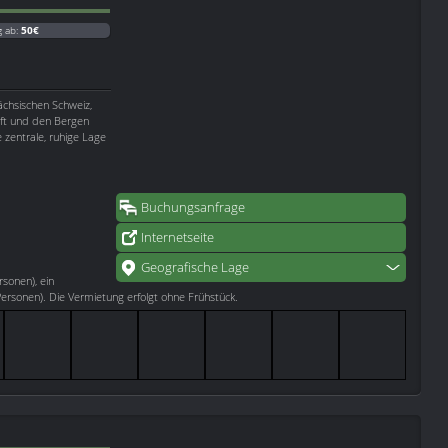
g ab:
50€
ächsischen Schweiz,
aft und den Bergen
e zentrale, ruhige Lage
Buchungsanfrage
Internetseite
Geografische Lage
rsonen), ein
rsonen). Die Vermietung erfolgt ohne Frühstück.