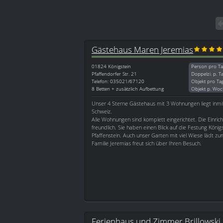
Gästehaus Maren Jeremias
01824
Königstein
Person pro Ta
Pfaffendorfer Str. 21
Doppelzi. p. T
Telefon: 035021/67120
Objekt pro Ta
8 Betten + zusätzlich Aufbettung
Objekt p. Woc
Unser 4 Sterne Gästehaus mit 3 Wohnungen liegt inmi
Schweiz.
Alle Wohnungen sind komplett eingerichtet. Die Einrich
freundlich. Sie haben einen Blick auf die Festung Köni
Pfaffenstein. Auch unser Garten mit viel Wiese lädt zu
Familie Jeremias freut sich über Ihren Besuch.
Ferienhaus und Zimmer Brillowski