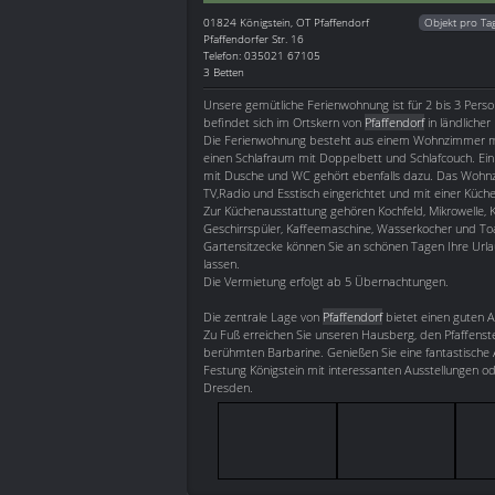
01824
Königstein, OT Pfaffendorf
Objekt pro Ta
Pfaffendorfer Str. 16
Telefon: 035021 67105
3 Betten
Unsere gemütliche Ferienwohnung ist für 2 bis 3 Perso
befindet sich im Ortskern von
Pfaffendorf
in ländlicher
Die Ferienwohnung besteht aus einem Wohnzimmer mi
einen Schlafraum mit Doppelbett und Schlafcouch. Ei
mit Dusche und WC gehört ebenfalls dazu. Das Wohnzi
TV,Radio und Esstisch eingerichtet und mit einer Küche
Zur Küchenausstattung gehören Kochfeld, Mikrowelle, K
Geschirrspüler, Kaffeemaschine, Wasserkocher und Toa
Gartensitzecke können Sie an schönen Tagen Ihre Url
lassen.
Die Vermietung erfolgt ab 5 Übernachtungen.
Die zentrale Lage von
Pfaffendorf
bietet einen guten 
Zu Fuß erreichen Sie unseren Hausberg, den Pfaffenst
berühmten Barbarine. Genießen Sie eine fantastische 
Festung Königstein mit interessanten Ausstellungen o
Dresden.