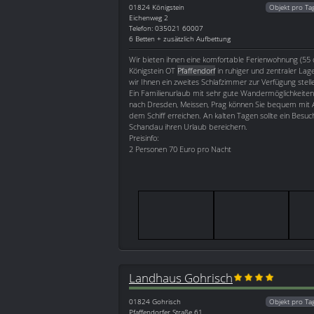
01824
Königstein
Objekt pro Ta
Eichenweg 2
Telefon: 035021 60007
6 Betten + zusätzlich Aufbettung
Wir bieten ihnen eine komfortable Ferienwohnung (55 
Königstein OT
Pfaffendorf
in ruhiger und zentraler Lag
wir Ihnen ein zweites Schlafzimmer zur Verfügung stell
Ein Familienurlaub mit sehr gute Wandermöglichkeiten 
nach Dresden, Meissen, Prag können Sie bequem mit 
dem Schiff erreichen. An kalten Tagen sollte ein Besu
Schandau ihren Urlaub bereichern.
Preisinfo:
2 Personen 70 Euro pro Nacht
Landhaus Gohrisch
01824
Gohrisch
Objekt pro Ta
Pfaffendorfer Straße 61