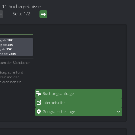
11 Suchergebnisse
Seite 1/2
g ab:
18€
ag ab:
35€
g ab:
35€
he ab:
245€
tten der Sächsischen
tung ist hell und
gstein und den
m ausruhen ein.
Buchungsanfrage
Internetseite
Geografische Lage