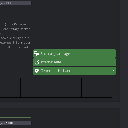
g ab:
70€
qm ) für 2 Personen in
e . Auf Anfrage können
en.
sowie Ausflügen, z. b.
Auto, der S-Bahn oder
ch der Therme in Bad
Buchungsanfrage
Internetseite
Geografische Lage
g ab:
150€