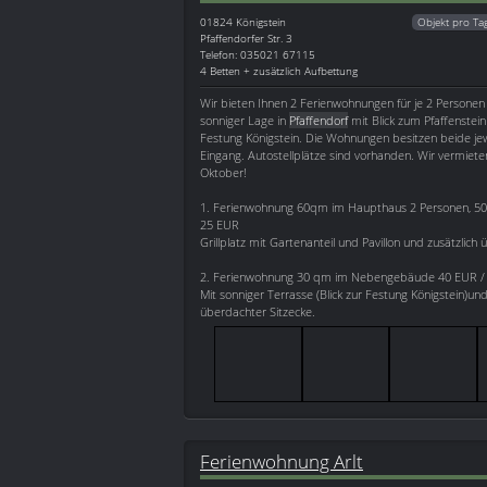
01824
Königstein
Objekt pro Ta
Pfaffendorfer Str. 3
Telefon: 035021 67115
4 Betten + zusätzlich Aufbettung
Wir bieten Ihnen 2 Ferienwohnungen für je 2 Personen 
sonniger Lage in
Pfaffendorf
mit Blick zum Pfaffenstei
Festung Königstein. Die Wohnungen besitzen beide jew
Eingang. Autostellplätze sind vorhanden. Wir vermieten
Oktober!
1. Ferienwohnung 60qm im Haupthaus 2 Personen, 50
25 EUR
Grillplatz mit Gartenanteil und Pavillon und zusätzlich
2. Ferienwohnung 30 qm im Nebengebäude 40 EUR / 
Mit sonniger Terrasse (Blick zur Festung Königstein)und 
überdachter Sitzecke.
Ferienwohnung Arlt