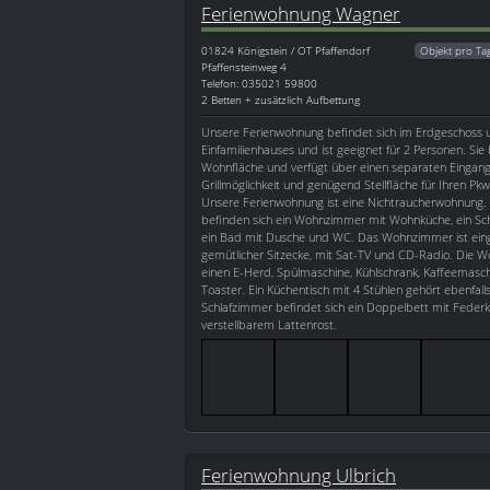
Ferienwohnung Wagner
01824
Königstein / OT Pfaffendorf
Objekt pro Ta
Pfaffensteinweg 4
Telefon: 035021 59800
2 Betten + zusätzlich Aufbettung
Unsere Ferienwohnung befindet sich im Erdgeschoss 
Einfamilienhauses und ist geeignet für 2 Personen. Sie
Wohnfläche und verfügt über einen separaten Eingang,
Grillmöglichkeit und genügend Stellfläche für Ihren Pk
Unsere Ferienwohnung ist eine Nichtraucherwohnung.
befinden sich ein Wohnzimmer mit Wohnküche, ein Sch
ein Bad mit Dusche und WC. Das Wohnzimmer ist eing
gemütlicher Sitzecke, mit Sat-TV und CD-Radio. Die 
einen E-Herd, Spülmaschine, Kühlschrank, Kaffeemasc
Toaster. Ein Küchentisch mit 4 Stühlen gehört ebenfal
Schlafzimmer befindet sich ein Doppelbett mit Fede
verstellbarem Lattenrost.
Ferienwohnung Ulbrich