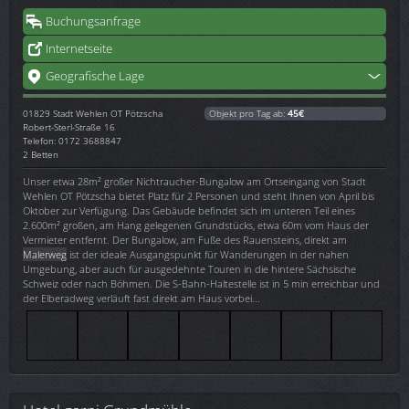
Buchungsanfrage
Internetseite
Geografische Lage
01829
Stadt Wehlen OT Pötzscha
Objekt pro Tag ab:
45€
Robert-Sterl-Straße 16
Telefon: 0172 3688847
2 Betten
Unser etwa 28m² großer Nichtraucher-Bungalow am Ortseingang von Stadt
Wehlen OT Pötzscha bietet Platz für 2 Personen und steht Ihnen von April bis
Oktober zur Verfügung. Das Gebäude befindet sich im unteren Teil eines
2.600m² großen, am Hang gelegenen Grundstücks, etwa 60m vom Haus der
Vermieter entfernt. Der Bungalow, am Fuße des Rauensteins, direkt am
Malerweg
ist der ideale Ausgangspunkt für Wanderungen in der nahen
Umgebung, aber auch für ausgedehnte Touren in die hintere Sächsische
Schweiz oder nach Böhmen. Die S-Bahn-Haltestelle ist in 5 min erreichbar und
der Elberadweg verläuft fast direkt am Haus vorbei...