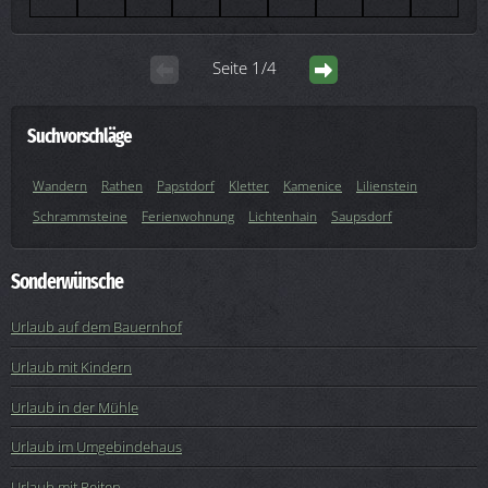
Seite 1/4
Suchvorschläge
Wandern
Rathen
Papstdorf
Kletter
Kamenice
Lilienstein
Schrammsteine
Ferienwohnung
Lichtenhain
Saupsdorf
Sonderwünsche
Urlaub auf dem Bauernhof
Urlaub mit Kindern
Urlaub in der Mühle
Urlaub im Umgebindehaus
Urlaub mit Reiten