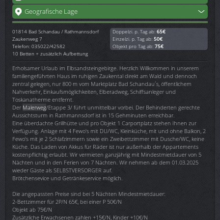
Geografische Lage
01814
Bad Schandau / Rathmannsdorf
Doppelzi. p. Tag ab:
65€
Zaukenweg 7
Einzelzi. p. Tag ab:
50€
Telefon: 035022/42582
Objekt pro Tag ab:
75€
10 Betten + zusätzlich Aufbettung
Erholsamer Urlaub im Elbsandsteingebirge. Herzlich Willkommen in unserem
familiengeführten Haus im ruhigen Zaukental direkt am Wald und dennoch
zentral gelegen, nur 800 m vom Marktplatz Bad Schandau´s, öffentlichem
Nahverkehr, Einkaufsmöglichkeiten, Elberadweg, Schiffsanleger und
Toskanatherme entfernt.
Der
Malerweg
/Etappe 3/ führt unmittelbar vorbei. Der Behinderten gerechte
Aussichtsturm in Rathmannsdorf ist in 15 Gehminuten erreichbar.
Eine überdachte Grillhütte und pro Objekt 1 Carportplatz stehen Ihnen zur
Verfügung. Anlage mit 4 Fewo's mit DU/WC, Kleinküche, mit und ohne Balkon, 2
Fewo's mit je 2 Schlafzimmern sowie ein Zweibettzimmer mit Dusche/WC, keine
Küche. Das Laden von Akkus für Räder ist nur außerhalb der Appartements
kostenpflichtig erlaubt. Wir vermieten ganzjährig mit Mindestmietdauer von 5
Nächten und in den Ferien von 7 Nächten. Wir nehmen ab dem 01.03.2025
wieder Gäste als SELBSTVERSORGER auf.
Brötchensevice und Getränkeservice möglich.
Die angepassten Preise sind bei 5 Nächten Mindestmietdauer:
2-Bettzimmer für 2P/N 65€, bei einer P 50€/N
Objekt ab 75€/N
Zusätzliche Erwachsenen zahlen +15€/N, Kinder +10€/N