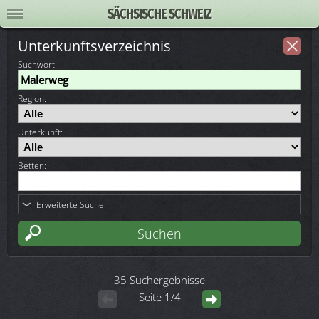
SÄCHSISCHE SCHWEIZ
Unterkunftsverzeichnis
Suchwort
:
Region:
Unterkunft:
Betten:
Erweiterte Suche
35 Suchergebnisse
Seite 1/4