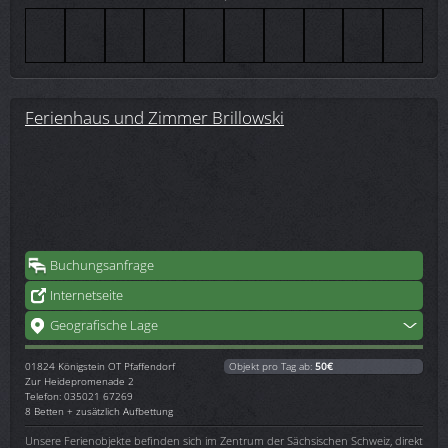
Ferienhaus und Zimmer Brillowski
Buchungsanfrage
Internetseite
Geografische Lage
01824
Königstein OT Pfaffendorf
Objekt pro Tag ab:
50€
Zur Heidepromenade 2
Telefon: 035021 67269
8 Betten + zusätzlich Aufbettung
Unsere Ferienobjekte befinden sich im Zentrum der Sächsischen Schweiz, direkt