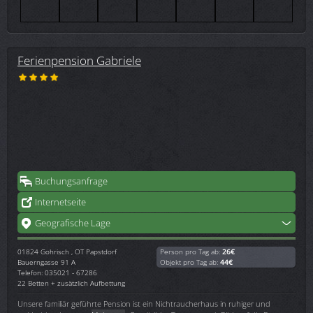
Ferienpension Gabriele
Buchungsanfrage
Internetseite
Geografische Lage
01824
Gohrisch , OT Papstdorf
Person pro Tag ab:
26€
Bauerngasse 91 A
Objekt pro Tag ab:
44€
Telefon: 035021 - 67286
22 Betten + zusätzlich Aufbettung
Unsere familiär geführte Pension ist ein Nichtraucherhaus in ruhiger und