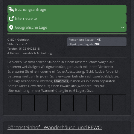
Buchungsanfrage
Internetseite
Geografische Lage
01824
Gohrisch
Person pro Tag ab:
14€
Stiller Grund 2
Objekt pro Tag ab:
28€
Telefon: 0172 6423218
4 Betten + zusätzlich Aufbettung
Genießen Sie romantische Stunden in einem unserer Schäferwagen auf
unserem weitläufigen Waldgrundstück, gern auch mit Ihrem Vierbeiner.
Es erwartet Sie eine moderne einfache Ausstattung. (Schlafsack erforderlich,
Bettzeug mietbar). In jedem Schäferwagen befinden sich zwei Schlafplätze.
Für Tageswanderer (Forststeig,
Malerweg
) haben wir in einem separaten
Bereich (altes Gewächshaus) einen Biwakplatz (Wanderhütte) zur
Übernachtung. In der Wanderhütte gibt es 6 Lagerplätze.
Bärensteinhof - Wanderhäusel und FEWO