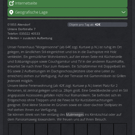
Internetseite
Geografische Lage
01855
Altendorf
Objekt pro Tag ab:
42€
Untere Dorfstraße 7
Telefon: 035022 40533
4 Betten + zusätzlich Aufbettung
Unser Ferienhaus "Morgensonne" (ab 64€ zzgl. Kurtaxe p.N.) ist ruhig im Ort
gelegen, im ländlichen Stil eingerichtet und bis in die Dachspitze mit Holz
verkleidet. Ein gemütlicher Wohnbereich, auf der einen Seite mit Küchenzeile
und Eckbankgruppe sowie Couchgarnitur und TV in der anderen Raumhälfte,
erwartet Sie nach Ihrer Tour zum Relaxen. Ein Schlafzimmer mit Doppelbett im
EG sowie 2 Aufbettungen im Dachgeschoss,(letztere über eine Leiter zu
erreichen) stehen zur Verfügung. Auf der Terrasse mit Gartenmöbeln ist Grillen
jederzeit möglich.
Unsere kleine Ferienwohnung (ab 42€ zzgl. Kurtaxe p.N.) bietet Platz für 2
Personen, ist zentral gelegen und ca. 28qm groß. Eine Gewölbedecke und im Stil
angepasste Accessoires gefallen nicht nur Romantikern. Sie befindet sich im
Erdgeschoss ohne Treppen und die Fewo ist für Kurzübernachtungen
geeignet. Eine kleine Sitzecke im Grünen sowie ein über-dachter Stellplatz im
Hof stehen Ihnen zur Verfügung.
Sie können direkt von hier entlang des
Malerweges
ins Kirnitzschtal oder auf
dem Panoramaweg loswandern. Wir freuen uns auf Ihren Besuch.