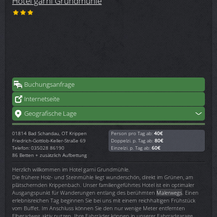
Hotel garni Grundmühle
Buchungsanfrage
Internetseite
Geografische Lage
01814
Bad Schandau, OT Krippen
Person pro Tag ab:
40€
Friedrich-Gottlob-Keller-Straße 69
Doppelzi. p. Tag ab:
80€
Telefon: 035028 86190
Einzelzi. p. Tag ab:
60€
86 Betten + zusätzlich Aufbettung
Herzlich willkommen im Hotel garni Grundmühle.
Die frühere Holz- und Steinmühle liegt wunderschön, direkt im Grünen, am
plätschernden Krippenbach. Unser familiengeführtes Hotel ist ein optimaler
Ausgangspunkt für Wanderungen entlang des berühmten
Malerwegs
. Einen
erlebnisreichen Tag beginnen Sie bei uns mit einem reichhaltigen Frühstück
vom Buffet. Im Anschluss können Sie den nur wenige Meter entfernten
Elberadweg aktiv nutzen. Ihre Fahrräder können in unserer Fahrradgarage