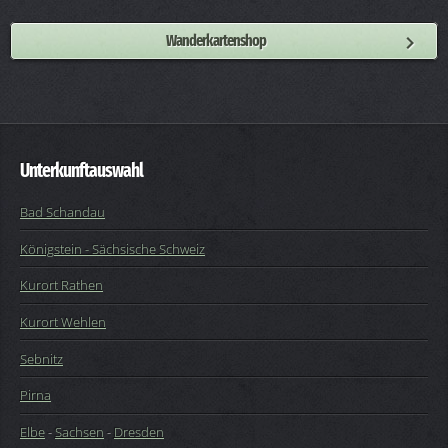
Wanderkartenshop
Unterkunftauswahl
Bad Schandau
Königstein - Sächsische Schweiz
Kurort Rathen
Kurort Wehlen
Sebnitz
Pirna
Elbe
-
Sachsen
-
Dresden