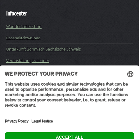
Infocenter
Wanderkartenshop
Prospektdownload
Unterkunft Böhmisch Sächsische Schweiz
Veranstaltungskalender
Kontakt
Impressum
Buchungsanfrage
Mail an die Redaktion
"In den Wäldern sind Dinge, über die nachzudenken man jahrelang
im Moos liegen könnte." (Franz Kafka)