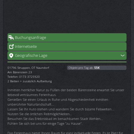
Buchungsanfrage
Internetseite
Geografische Lage
01796
Struppen, OT Naundorf
Objekt pro Tag ab:
55€
Am Bärenstein 23
Telefon: 0173 3725920
2 Betten + zusätzlich Aufbettung
Inmitten herrlicher Natur zu Füßen der beiden Bärensteine erwartet Sie unser
liebevoll verträumtes Ferienhaus.
Genießen Sie einen Urlaub in Ruhe und Abgeschiedenheit inmitten
unberührter Naturlandschaft...
Lassen Sie Ihr Auto stehen und wandern Sie durch bizarre Felswelten...
Nutzen Sie die örtlichen Reitmöglichkeiten...
Besuchen Sie das Erlebnisbad im benachbarten Stadt Wehlen...
Fühlen Sie sich bei uns für einige Tage "zu Hause".
Das Ferienhaus bietet Ihnen Raum für ganz individuelle Ferien. Es ist Platz für