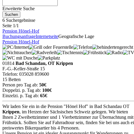
Erweiterte Suche
6 Suchergebnisse
Seite 1/1
Pension Hönel-Hof
Buchungsanfrage
Internetseite
Geografische Lage
Pension Hönel-Hof
01814
Bad Schandau, OT Krippen
F.-G.-Keller-Straße 15
Telefon: 035028 859600
15 Betten
Person pro Tag ab:
50€
Doppelzi. p. Tag ab:
100€
Einzelzi. p. Tag ab:
65€
Wir laden Sie ein in die Pension "Hönel Hof" in Bad Schandau OT
Krippen
, im Herzen der Sächsischen Schweiz gelegen. Wir bieten
Ihnen 2 Zweibettzimmer und 1 Vierbettzimmer zur Übernachtung mit
Frühstück. Sollten Sie auf Fahrradtour sein, finden Sie bei uns auch e
preiswertes Bikerquartier bis 4 Personen.
Unsere Pension ist ein idealer Ausgangspunkt für Wanderungen zu