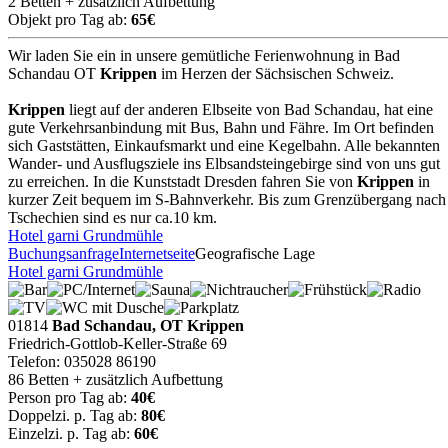
2 Betten + zusätzlich Aufbettung
Objekt pro Tag ab:
65€
Wir laden Sie ein in unsere gemütliche Ferienwohnung in Bad
Schandau OT
Krippen
im Herzen der Sächsischen Schweiz.
Krippen
liegt auf der anderen Elbseite von Bad Schandau, hat eine
gute Verkehrsanbindung mit Bus, Bahn und Fähre. Im Ort befinden
sich Gaststätten, Einkaufsmarkt und eine Kegelbahn. Alle bekannten
Wander- und Ausflugsziele ins Elbsandsteingebirge sind von uns gut
zu erreichen. In die Kunststadt Dresden fahren Sie von
Krippen
in
kurzer Zeit bequem im S-Bahnverkehr. Bis zum Grenzübergang nach
Tschechien sind es nur ca.10 km.
Hotel garni Grundmühle
Buchungsanfrage
Internetseite
Geografische Lage
Hotel garni Grundmühle
01814
Bad Schandau, OT Krippen
Friedrich-Gottlob-Keller-Straße 69
Telefon: 035028 86190
86 Betten + zusätzlich Aufbettung
Person pro Tag ab:
40€
Doppelzi. p. Tag ab:
80€
Einzelzi. p. Tag ab:
60€