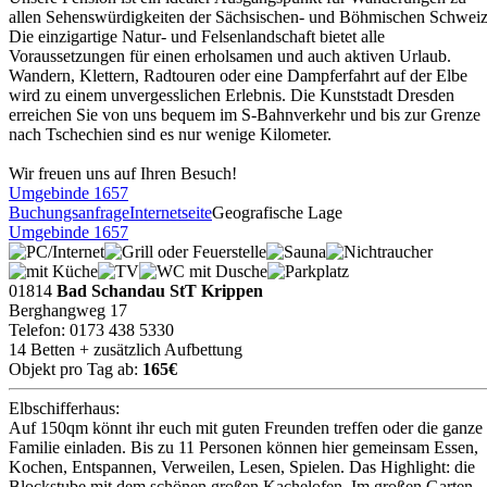
allen Sehenswürdigkeiten der Sächsischen- und Böhmischen Schweiz
Die einzigartige Natur- und Felsenlandschaft bietet alle
Voraussetzungen für einen erholsamen und auch aktiven Urlaub.
Wandern, Klettern, Radtouren oder eine Dampferfahrt auf der Elbe
wird zu einem unvergesslichen Erlebnis. Die Kunststadt Dresden
erreichen Sie von uns bequem im S-Bahnverkehr und bis zur Grenze
nach Tschechien sind es nur wenige Kilometer.
Wir freuen uns auf Ihren Besuch!
Umgebinde 1657
Buchungsanfrage
Internetseite
Geografische Lage
Umgebinde 1657
01814
Bad Schandau StT Krippen
Berghangweg 17
Telefon: 0173 438 5330
14 Betten + zusätzlich Aufbettung
Objekt pro Tag ab:
165€
Elbschifferhaus:
Auf 150qm könnt ihr euch mit guten Freunden treffen oder die ganze
Familie einladen. Bis zu 11 Personen können hier gemeinsam Essen,
Kochen, Entspannen, Verweilen, Lesen, Spielen. Das Highlight: die
Blockstube mit dem schönen großen Kachelofen. Im großen Garten