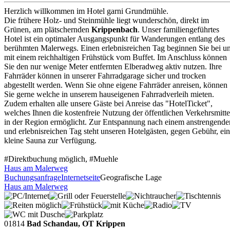
Herzlich willkommen im Hotel garni Grundmühle.
Die frühere Holz- und Steinmühle liegt wunderschön, direkt im
Grünen, am plätschernden
Krippenbach
. Unser familiengeführtes
Hotel ist ein optimaler Ausgangspunkt für Wanderungen entlang des
berühmten Malerwegs. Einen erlebnisreichen Tag beginnen Sie bei u
mit einem reichhaltigen Frühstück vom Buffet. Im Anschluss können
Sie den nur wenige Meter entfernten Elberadweg aktiv nutzen. Ihre
Fahrräder können in unserer Fahrradgarage sicher und trocken
abgestellt werden. Wenn Sie ohne eigene Fahrräder anreisen, können
Sie gerne welche in unserem hauseigenen Fahrradverleih mieten.
Zudem erhalten alle unsere Gäste bei Anreise das "HotelTicket",
welches Ihnen die kostenfreie Nutzung der öffentlichen Verkehrsmitte
in der Region ermöglicht. Zur Entspannung nach einem anstrengende
und erlebnisreichen Tag steht unseren Hotelgästen, gegen Gebühr, ei
kleine Sauna zur Verfügung.
#Direktbuchung möglich, #Muehle
Haus am Malerweg
Buchungsanfrage
Internetseite
Geografische Lage
Haus am Malerweg
01814
Bad Schandau, OT Krippen