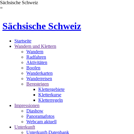
Sächsische Schweiz
=
Sächsische Schweiz
Startseite
Wandern und Klettern
Wandern
Radfahren
Aktivitäten
Boofen
Wanderkarten
Wanderreisen
Bergsteigen
Klettergebiete
Kletterkurse
Kletterregeln
Impressionen
Diashow
Panoramafotos
Webcam aktuell
Unterkunft
Unterkunft-Datenbank