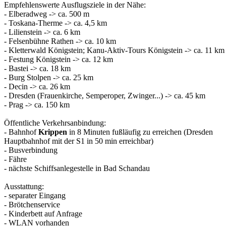
Empfehlenswerte Ausflugsziele in der Nähe:
- Elberadweg -> ca. 500 m
- Toskana-Therme -> ca. 4,5 km
- Lilienstein -> ca. 6 km
- Felsenbühne Rathen -> ca. 10 km
- Kletterwald Königstein; Kanu-Aktiv-Tours Königstein -> ca. 11 km
- Festung Königstein -> ca. 12 km
- Bastei -> ca. 18 km
- Burg Stolpen -> ca. 25 km
- Decin -> ca. 26 km
- Dresden (Frauenkirche, Semperoper, Zwinger...) -> ca. 45 km
- Prag -> ca. 150 km
Öffentliche Verkehrsanbindung:
- Bahnhof
Krippen
in 8 Minuten fußläufig zu erreichen (Dresden
Hauptbahnhof mit der S1 in 50 min erreichbar)
- Busverbindung
- Fähre
- nächste Schiffsanlegestelle in Bad Schandau
Ausstattung:
- separater Eingang
- Brötchenservice
- Kinderbett auf Anfrage
- WLAN vorhanden