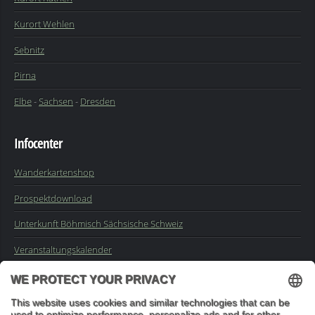
Kurort Wehlen
Sebnitz
Pirna
Elbe
-
Sachsen
-
Dresden
Infocenter
Wanderkartenshop
Prospektdownload
Unterkunft Böhmisch Sächsische Schweiz
Veranstaltungskalender
Kontakt