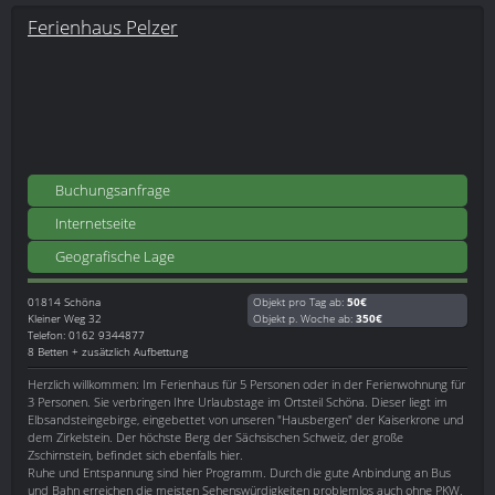
Ferienhaus Pelzer
Buchungsanfrage
Internetseite
Geografische Lage
01814
Schöna
Objekt pro Tag ab:
50€
Kleiner Weg 32
Objekt p. Woche ab:
350€
Telefon: 0162 9344877
8 Betten + zusätzlich Aufbettung
Herzlich willkommen: Im Ferienhaus für 5 Personen oder in der Ferienwohnung für
3 Personen. Sie verbringen Ihre Urlaubstage im Ortsteil Schöna. Dieser liegt im
Elbsandsteingebirge, eingebettet von unseren "Hausbergen" der Kaiserkrone und
dem Zirkelstein. Der höchste Berg der Sächsischen Schweiz, der große
Zschirnstein, befindet sich ebenfalls hier.
Ruhe und Entspannung sind hier Programm. Durch die gute Anbindung an Bus
und Bahn erreichen die meisten Sehenswürdigkeiten problemlos auch ohne PKW.