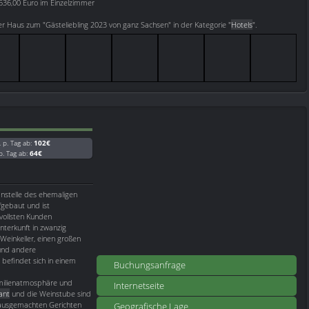
536,00 Euro im Einzelzimmer
 Haus zum "Gästeliebling 2023 von ganz Sachsen" in der Kategorie "
Hotels
".
. p. Tag ab:
102€
 p. Tag ab:
64€
anstelle des ehemaligen
gebaut und ist
vollsten Kunden
nterkunft in zwanzig
Weinkeller, einen großen
 und andere
 befindet sich in einem
Buchungsanfrage
amilienatmosphäre und
Internetseite
ant
und die Weinstube sind
hausgemachten Gerichten
Geografische Lage