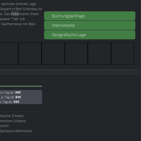
 optimale zentrale Lage
urpark in Bad Schandau ist
nkt. Das
Hotel
bietet Ihnen
Buchungsanfrage
urant "Tilia" mit
 Dachterrasse mit Blick
Internetseite
Geografische Lage
ro Tag ab:
39€
. p. Tag ab:
84€
 p. Tag ab:
55€
hsische Schweiz
hmischen Schweiz;
rich";
 Sächsisch-Böhmische
.