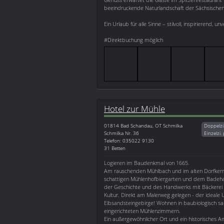
beeindruckende Naturlandschaft der Sächsischen S
Ein Urlaub für alle Sinne – stilvoll, inspirierend, u
#Direktbuchung möglich
Hotel zur Mühle
01814
Bad Schandau, OT Schmilka
Doppelzi
Schmilka Nr. 36
Einzelzi.
Telefon: 035022 9130
31 Betten
Logieren im Baudenkmal von 1665.
Am rauschenden Mühlbach und im alten Dorfkern
schattigen Mühlenhofbiergarten und dem Badehau
der Geschichte und des Handwerks mit Bäckerei 
Kultur. Direkt am Malerweg gelegen - der ideale 
Elbsandsteingebirge! Wohnen in baubiologisch sani
eingerichteten Mühlenzimmern.
Ein außergewöhnlicher Ort und ein historisches 