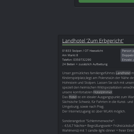
Landhotel 'Zum Erbgericht'
01833
Stolpen / OT Heeselicht
Person p
Am Markt 8
Doppelzi
Telefon: 0359732290
Einzelzi.
24 Betten + zusätzlich Aufbettung
Unser gemütliches familiengeführtes
Landhotel
mi
Kinderspielplatz,liegt am Polenztal,in der Nähe d
Hohnstein und Stolpen. Lassen Sie sich mit unser
speziell den heimischen Wildspezialitäten verwö
unsere komfortablen
Hotelzimmer
.
Das
Hotel
ist ein idealer Ausgangspunkt zum Wan
Sächsische Schweiz, für Fahrten in die Kunst- un
Umgebung, sowie nach Prag.
Der Internetzugang ist über WLAN möglich.
Sonderangebot "Schlemmerwoche":
- 4,5,6,7 Nächte+ Begrüßungssekt+ Frühstücksbu
Wahlmenü) mit 1 candle-light-dinner + freier Ein