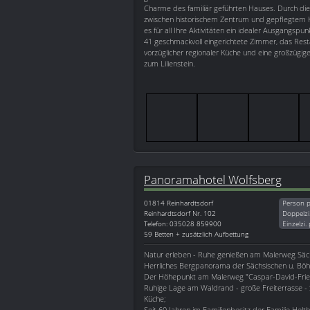
Charme des familiär geführten Hauses. Durch die
zwischen historischem Zentrum und gepflegtem K
es für all Ihre Aktivitäten ein idealer Ausgangspu
41 geschmackvoll eingerichtete Zimmer, das Resta
vorzüglicher regionaler Küche und eine großzügige
zum Lilienstein.
Panoramahotel Wolfsberg
01814
Reinhardtsdorf
Person p
Reinhardtsdorf Nr. 102
Doppelzi
Telefon: 035028 859900
Einzelzi.
59 Betten + zusätzlich Aufbettung
Natur erleben - Ruhe genießen am Malerweg Säc
Herrliches Bergpanorama der Sächsischen u. Bö
Der Höhepunkt am Malerweg "Caspar-David-Fried
Ruhige Lage am Waldrand - große Freiterrasse -
Küche;
Seit 60 Jahren im Familienbesitz der Familie Helth