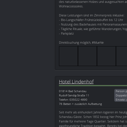
des naturbelassenen Holzes und ausgesuchten a
Wohnaccessoires.
Diese Leistungen sind im Zimmerpreis inklusive:
- Bio-Langschläfer-Frühstücksbuffet bis 12 Uhr
- Nutzung des Badehauses mit Panoramasaunen u
- Tägliche Rituale, wie geführte Wanderungen, Yo
- Parkplatz
Direktbuchung möglich, #Muehle
Hotel Lindenhof
01814
Bad Schandau
Person p
Rudolf-Sendig-Straße 11
Doppelzi
Telefon: 035022 4890
Einzelzi.
76 Betten + zusätzlich Aufbettung
Seit mehr als einhundert Jahren logieren im heut
Schandau Gäste. Schon 1832 bezog hier Prinz Joh
Familie für mehrere Tage Quartier. Seitdem hat 
gastfreundliche Tradition bewahrt. Bereits bei d