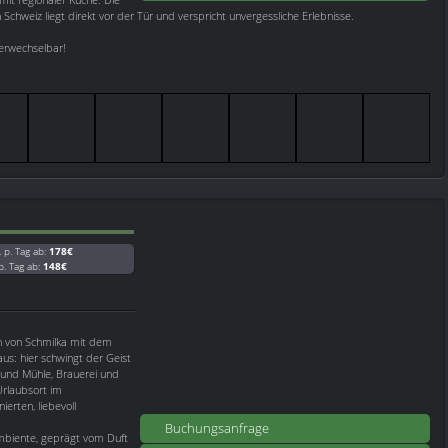
chweiz liegt direkt vor der Tür und verspricht unvergessliche Erlebnisse.
nverwechselbar!
. p. Tag ab:
178€
 p. Tag ab:
148€
 von Schmilka mit dem
s: hier schwingt der Geist
und Mühle, Brauerei und
Urlaubsort im
erten, liebevoll
Buchungsanfrage
Ambiente, geprägt vom Duft