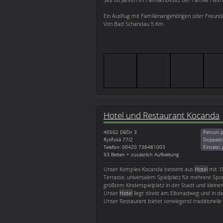
Ein Ausflug mit Familienangehörigen oder Freunde
Von Bad Schandau 5 Km.
Hotel und Restaurant Kocanda
40502
Děčín 3
Person p
Rytířská 77/2
Doppelzi
Telefon: 00420 736481003
Einzelzi.
53 Betten + zusätzlich Aufbettung
Unser Komplex Kocanda besteht aus
Hotel
mit 1
Terrasse, universalem Spielplatz für mehrere Sp
größtem Kinderspielplatz in der Stadt und kleine
Unser
Hotel
liegt direkt am Elberadweg und in 
Unser Restaurant bietet vorwiegend traditionelle