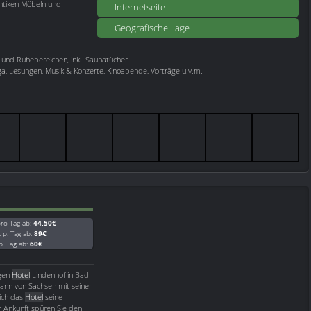
ntiken Möbeln und
Internetseite
Geografische Lage
nd Ruhebereichen, inkl. Saunatücher
ga, Lesungen, Musik & Konzerte, Kinoabende, Vorträge u.v.m.
ro Tag ab:
44,50€
. p. Tag ab:
89€
 p. Tag ab:
60€
igen
Hotel
Lindenhof in Bad
ann von Sachsen mit seiner
sich das
Hotel
seine
er Ankunft spüren Sie den