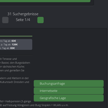
31 Suchergebnisse
Seite 1/4
ro Tag ab:
63€
. p. Tag ab:
126€
 p. Tag ab:
83€
t Terasse und
er Bastei, den Burgstädten
er sächsischen Küche;
hnen und genießen Sie
dern und Klettern in der
d Kulturstadt Dresden und
Buchungsanfrage
Internetseite
Geografische Lage
ffet+ Halbpension (3-gänge
tritt auf Festung Königstein und Burg Stoplen + WLAN u.v.m.