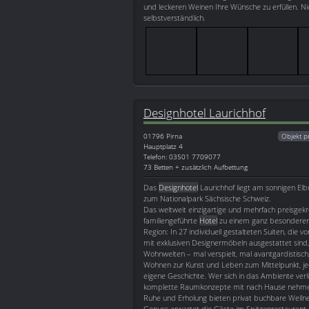
und leckeren Weinen Ihre Wünsche zu erfüllen. Ni
selbstverständlich.
Designhotel Laurichhof
01796
Pirna
Objekt p
Hauptplatz 4
Telefon: 03501 7709077
73 Betten + zusätzlich Aufbettung
Das
Designhotel
Laurichhof liegt am sonnigen Elbu
zum Nationalpark Sächsische Schweiz.
Das weltweit einzigartige und mehrfach preisge
familiengeführte
Hotel
zu einem ganz besonderen
Region: In 27 individuell gestalteten Suiten, die v
mit exklusiven Designermöbeln ausgestattet sind,
Wohnwelten – mal verspielt, mal avantgardistisch, 
Wohnen zur Kunst und Leben zum Mittelpunkt, jed
eigene Geschichte. Wer sich in das Ambiente verl
komplette Raumkonzepte mit nach Hause nehm
Ruhe und Erholung bieten privat buchbare Wellne
Genuss erwartet die Gäste im Spitzenrestaurant m