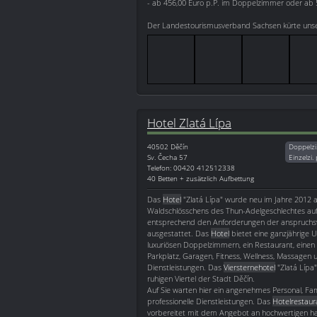
- ab 456,00 Euro p.P. im Doppelzimmer oder ab 
Der Landestourismusverband Sachsen kürte unser
Hotel Zlatá Lípa
40502
Děčín
Doppelzi
Sv. Čecha 57
Einzelzi.
Telefon: 00420 412512338
40 Betten + zusätzlich Aufbettung
Das
Hotel
"Zlatá Lípa" wurde neu im Jahre 2012 
Waldschlösschens des Thun-Adelgeschlechtes auf
entsprechend den Anforderungen der anspruchs
ausgestattet. Das
Hotel
bietet eine ganzjährige U
luxuriösen Doppelzimmern, ein Restaurant, einen 
Parkplatz, Garagen, Fitness, Wellness, Massagen
Dienstleistungen. Das
Viersternehotel
"Zlatá Lípa"
ruhigen Viertel der Stadt Děčín.
Auf Sie warten hier ein angenehmes Personal, F
professionelle Dienstleistungen. Das
Hotelrestaur
vorbereitet mit dem Angebot an hochwertigen 