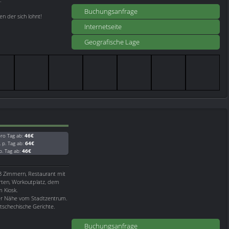
Buchungsanfrage
n der sich lohnt!
Internetseite
Geografische Lage
ro Tag ab:
46€
. p. Tag ab:
64€
 p. Tag ab:
46€
8 Zimmern, Restaurant mit
orten, Workoutplatz, dem
m Kiosk.
der Nähe vom Stadtzentrum.
 tschechische Gerichte.
Buchungsanfrage