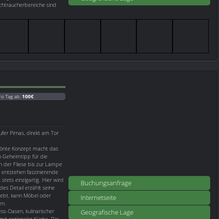
chtraucherbereiche sind
ro Tag ab:
100€
fer Pirnas, direkt am Tor
krönte Konzept macht das
 Geheimtipp für die
on der Fliese bis zur Lampe
 entstehen faszinierende
stets einzigartig. Hier wird
Buchungsanfrage
es Detail erzählt seine
iebt, kann Möbel oder
Internetseite
en.
ss-Oasen, kulinarischer
Geografische Lage
it regionaler Küche. Die