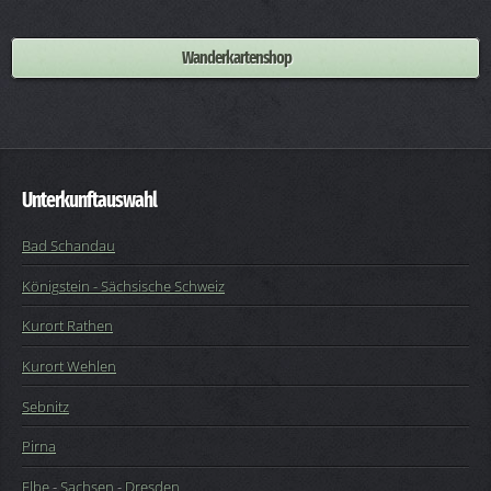
Wanderkartenshop
Unterkunftauswahl
Bad Schandau
Königstein - Sächsische Schweiz
Kurort Rathen
Kurort Wehlen
Sebnitz
Pirna
Elbe
-
Sachsen
-
Dresden