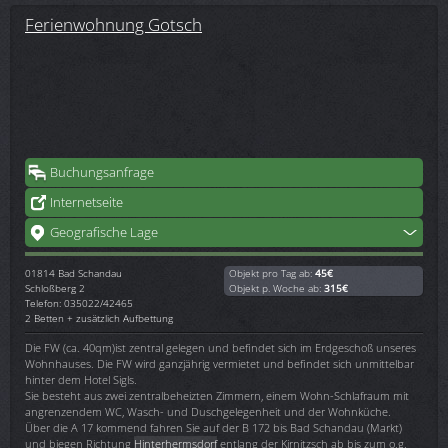
Ferienwohnung Gotsch
Buchungsanfrage
Internetseite
Geografische Lage
01814
Bad Schandau
Objekt pro Tag ab:
45€
Schloßberg 2
Objekt p. Woche ab:
315€
Telefon: 035022/42465
2 Betten + zusätzlich Aufbettung
Die FW (ca. 40qm)ist zentral gelegen und befindet sich im Erdgeschoß unseres
Wohnhauses. Die FW wird ganzjährig vermietet und befindet sich unmittelbar
hinter dem Hotel Sigls.
Sie besteht aus zwei zentralbeheizten Zimmern, einem Wohn-Schlafraum mit
angrenzendem WC, Wasch- und Duschgelegenheit und der Wohnküche.
Über die A 17 kommend fahren Sie auf der B 172 bis Bad Schandau (Markt)
und biegen Richtung
Hinterhermsdorf
entlang der Kirnitzsch ab bis zum o.g.