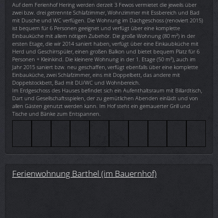
Auf dem Ferienhof Hering werden derzeit 3 Fewos vermietet die jeweils über
zwei bzw. drei getrennte Schlafzimmer, Wohnzimmer mit Essbereich und Bad
mit Dusche und WC verfügen. Die Wohnung im Dachgeschoss (renoviert 2015)
ist bequem für 6 Personen geeignet und verfügt über eine komplette
Einbauküche mit allem nötigen Zubehör. Die große Wohnung (80 m²) in der
ersten Etage, die wir 2014 saniert haben, verfügt über eine Einkaubküche mit
Herd und Geschirrspüler, einen großen Balkon und bietet bequem Platz für 6
Personen + Kleinkind. Die kleinere Wohnung in der 1. Etage (50 m²), auch im
Jahr 2015 saniert bzw. neu geschaffen, verfügt ebenfalls über eine komplette
Einbauküche, zwei Schlafzimmer, eins mit Doppelbett, das andere mit
Doppelstockbett, Bad mit DU/WC und Wohnbereich.
Im Erdgeschoss des Hauses befindet sich ein Aufenthaltsraum mit Billardtisch,
Dart und Gesellschaftsspielen, der zu gemütlichen Abenden einlädt und von
allen Gästen genutzt werden kann. Im Hof steht ein gemauerter Grill und
Tische und Bänke zum Entspannen.
Ferienwohnung Barthel (im Bauernhof)