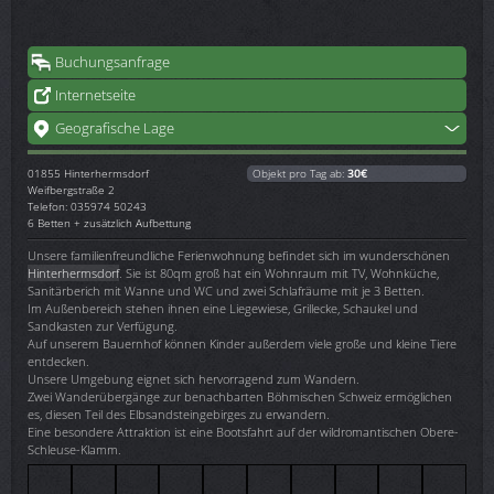
Buchungsanfrage
Internetseite
Geografische Lage
01855
Hinterhermsdorf
Objekt pro Tag ab:
30€
Weifbergstraße 2
Telefon: 035974 50243
6 Betten + zusätzlich Aufbettung
Unsere familienfreundliche Ferienwohnung befindet sich im wunderschönen
Hinterhermsdorf
. Sie ist 80qm groß hat ein Wohnraum mit TV, Wohnküche,
Sanitärberich mit Wanne und WC und zwei Schlafräume mit je 3 Betten.
Im Außenbereich stehen ihnen eine Liegewiese, Grillecke, Schaukel und
Sandkasten zur Verfügung.
Auf unserem Bauernhof können Kinder außerdem viele große und kleine Tiere
entdecken.
Unsere Umgebung eignet sich hervorragend zum Wandern.
Zwei Wanderübergänge zur benachbarten Böhmischen Schweiz ermöglichen
es, diesen Teil des Elbsandsteingebirges zu erwandern.
Eine besondere Attraktion ist eine Bootsfahrt auf der wildromantischen Obere-
Schleuse-Klamm.