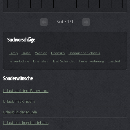
Seite 1/1
Suchvorschläge
Camp
Bastei
Wehlen
Hrensko
Böhmische Schweiz
Felsenbühne
Lilienstein
Bad Schandau
Ferienwohnung
Gasthof
Sonderwünsche
Urlaub auf dem Bauernhof
Urlaub mit Kindern
Urlaub in der Mühle
Urlaub im Umgebindehaus