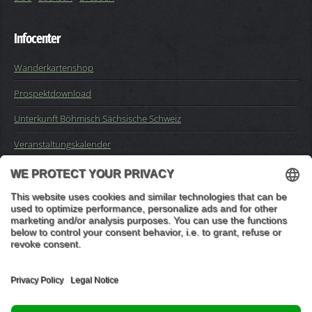
Infocenter
Wanderkartenshop
Prospektdownload
Unterkunft Böhmisch Sächsische Schweiz
Veranstaltungskalender
Kontakt
Impressum
Buchungsanfrage
Mail an die Redaktion
"In den Wäldern sind Dinge, über die nachzudenken man jahrelang