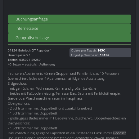
Buchungsanfrage
Internetseite
Geografische Lage
01824
Gohrisch OT Papstdorf
Objekt pro Tag ab:
145€
Bauerngasse 97
Objekt p. Woche ab:
1015€
Telefon: 035021 59250
40 Betten + zusätzlich Aufbettung
In unseren Apartments können Gruppen und Familien bis zu 10 Personen
übernachten. Jedes der 4 Apartments hat folgende Ausstattung.
Erdgeschoss:
- mit gemütlichem Wohnraum, Kamin und großer Essküche
- beides mit Fußbodenheizung, Terrasse, Bad, Sauna mit Farblichttherapie,
Garderobe, Waschmaschinenraum im Haupthaus
Obergeschoss:
- 2 Schlafzimmer mit Doppelbett und zusätzl. Einzelbett
- 1 Schlafzimmer mit Doppelbett
- großzügiges Badezimmer mit Badewanne, Dusche, WC, Doppelwaschbecken
Dachgeschoss:
- 1 Schlafzimmer mit Doppelbett
Das idyllisch, ruhig gelegene Papstdorf ist ein Ortsteil des Luftkurortes
Gohrisch
und liegt auf einer Hochebene inmitten der Sächsischen Schweiz. Ideal als