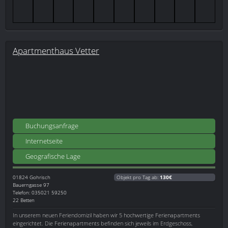
Apartmenthaus Vetter
Buchungsanfrage
Internetseite
Geografische Lage
01824
Gohrisch
Objekt pro Tag ab:
130€
Bauerngasse 97
Telefon: 035021 59250
22 Betten
In unserem neuen Feriendomizil haben wir 5 hochwertige Ferienapartments
eingerichtet. Die Ferienapartments befinden sich jeweils im Erdgeschoss,