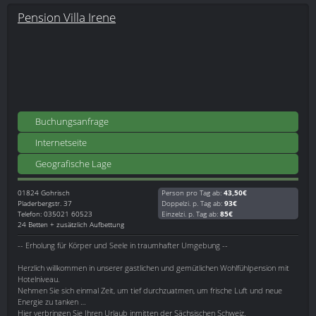
Pension Villa Irene
Buchungsanfrage
Internetseite
Geografische Lage
01824
Gohrisch
Person pro Tag ab:
43,50€
Pladerbergstr. 37
Doppelzi. p. Tag ab:
93€
Telefon: 035021 60523
Einzelzi. p. Tag ab:
85€
24 Betten + zusätzlich Aufbettung
-- Erholung für Körper und Seele in traumhafter Umgebung --
Herzlich willkommen in unserer gastlichen und gemütlichen Wohlfühlpension mit
Hotelniveau.
Nehmen Sie sich einmal Zeit, um tief durchzuatmen, um frische Luft und neue
Energie zu tanken …
Hier verbringen Sie Ihren Urlaub inmitten der Sächsischen Schweiz.