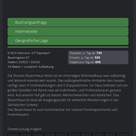
Buchungsanfrage
Internetseite
Geografische Lage
01824
Gohrisch, OT Papstdorf
Doppelzi. p. Tag ab:
73€
Bauerngasse 97
Einzelzi. p. Tag ab:
50€
Telefon: 035021 59250
Objekt pro Tag ab:
65€
24 Betten + zusätzlich Aufbettung
Die Pension Bauernhaus Vetter ist ein ehemaliges Wohnstallhaus was vollständig
und liebevoll rekonstruiert wurde. Das außergewöhnliche Ambiente des Hauses
verfügt über 4 Ferienwohnungen und 5 Doppelzimmer. Im Haus befindet sich ein
großes Gewölbe mit Kamin was als Aufenthalts- und Frühstücksraum genutzt
wird. Auf unseren Hof gibt es Katzen, Mehrschweinchen und Kaninchen. Das
Bauernhaus ist ideal als Ausgangspunkt für zahlreiche Wanderrungen in der
Sächsischen Schweiz.
Das Bauernhaus ist auch kombinierbar mit unseren Ferienapartments und
Ferienhäusern.
Direktbuchung möglich