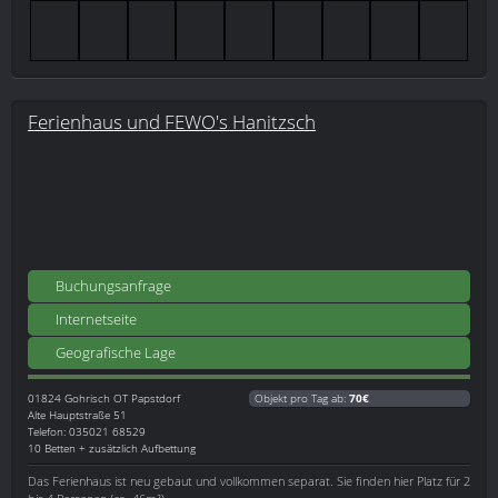
Ferienhaus und FEWO's Hanitzsch
Buchungsanfrage
Internetseite
Geografische Lage
01824
Gohrisch OT Papstdorf
Objekt pro Tag ab:
70€
Alte Hauptstraße 51
Telefon: 035021 68529
10 Betten + zusätzlich Aufbettung
Das Ferienhaus ist neu gebaut und vollkommen separat. Sie finden hier Platz für 2