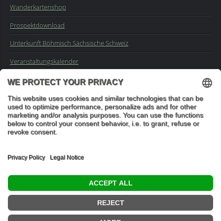
Wanderkartenshop
Prospektdownload
Unterkunft Böhmisch Sächsische Schweiz
Veranstaltungskalender
Kontakt
Impressum
Buchungsanfrage
Mail an die Redaktion
"In den Wäldern sind Dinge, über die nachzudenken man jahrelang
im Moos liegen könnte." (Franz Kafka)
© 2026 Ottmar Vetter,
Elbsandsteingebirge Verlag
- Alle Rechte vorbehalten.