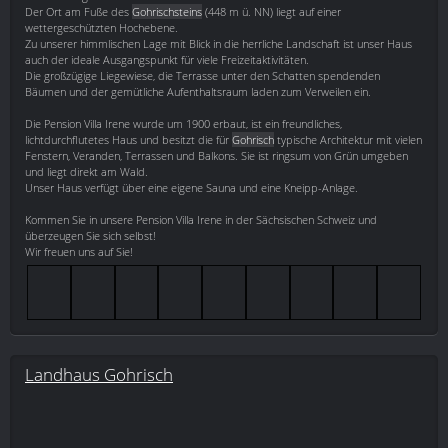
Der Ort am Fuße des
Gohrischsteins
(448 m ü. NN) liegt auf einer
wettergeschützten Hochebene.
Zu unserer himmlischen Lage mit Blick in die herrliche Landschaft ist unser Haus
auch der ideale Ausgangspunkt für viele Freizeitaktivitäten.
Die großzügige Liegewiese, die Terrasse unter den Schatten spendenden
Bäumen und der gemütliche Aufenthaltsraum laden zum Verweilen ein.
Die Pension Villa Irene wurde um 1900 erbaut, ist ein freundliches,
lichtdurchflutetes Haus und besitzt die für
Gohrisch
typische Architektur mit vielen
Fenstern, Veranden, Terrassen und Balkons. Sie ist ringsum von Grün umgeben
und liegt direkt am Wald.
Unser Haus verfügt über eine eigene Sauna und eine Kneipp-Anlage.
Kommen Sie in unsere Pension Villa Irene in der Sächsischen Schweiz und
überzeugen Sie sich selbst!
Wir freuen uns auf Sie!
Landhaus Gohrisch