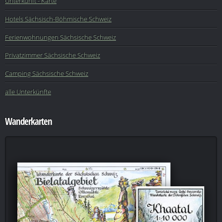
Unterkunft - Karte
Hotels Sächsisch-Böhmische Schweiz
Ferienwohnungen Sächsische Schweiz
Privatzimmer Sächsische Schweiz
Camping Sächsische Schweiz
alle Unterkünfte
Wanderkarten