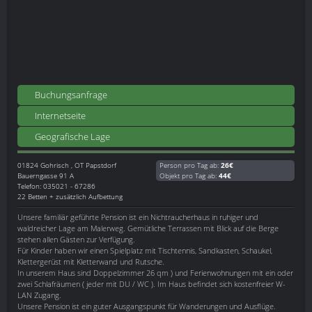
Buchungsanfrage
Internetseite
Geografische Lage
01824
Gohrisch , OT Papstdorf
Person pro Tag ab:
26€
Bauerngasse 91 A
Objekt pro Tag ab:
44€
Telefon: 035021 - 67286
22 Betten + zusätzlich Aufbettung
Unsere familiär geführte Pension ist ein Nichtraucherhaus in ruhiger und
waldreicher Lage am Malerweg. Gemütliche Terrassen mit Blick auf die Berge
stehen allen Gästen zur Verfügung.
Für Kinder haben wir einen Spielplatz mit Tischtennis, Sandkasten, Schaukel,
Klettergerüst mit Kletterwand und Rutsche.
In unserem Haus sind Doppelzimmer 26 qm ) und Ferienwohnungen mit ein oder
zwei Schlafräumen ( jeder mit DU / WC ). Im Haus befindet sich kostenfreier W-
LAN Zugang.
Unsere Pension ist ein guter Ausgangspunkt für Wanderungen und Ausflüge.