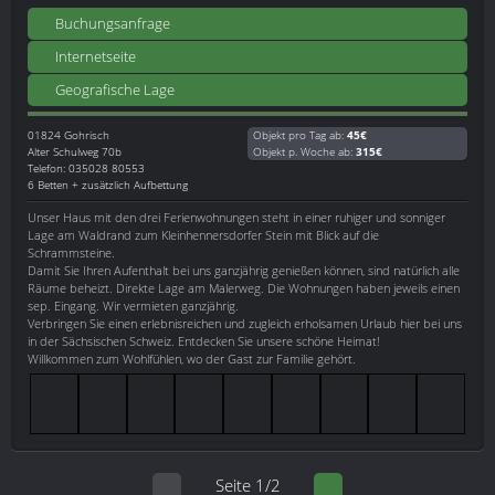
Buchungsanfrage
Internetseite
Geografische Lage
01824
Gohrisch
Objekt pro Tag ab:
45€
Alter Schulweg 70b
Objekt p. Woche ab:
315€
Telefon: 035028 80553
6 Betten + zusätzlich Aufbettung
Unser Haus mit den drei Ferienwohnungen steht in einer ruhiger und sonniger
Lage am Waldrand zum Kleinhennersdorfer Stein mit Blick auf die
Schrammsteine.
Damit Sie Ihren Aufenthalt bei uns ganzjährig genießen können, sind natürlich alle
Räume beheizt. Direkte Lage am Malerweg. Die Wohnungen haben jeweils einen
sep. Eingang. Wir vermieten ganzjährig.
Verbringen Sie einen erlebnisreichen und zugleich erholsamen Urlaub hier bei uns
in der Sächsischen Schweiz. Entdecken Sie unsere schöne Heimat!
Willkommen zum Wohlfühlen, wo der Gast zur Familie gehört.
Seite 1/2