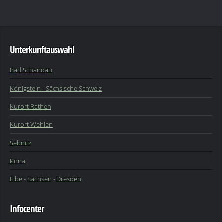
Unterkunftauswahl
Bad Schandau
Königstein - Sächsische Schweiz
Kurort Rathen
Kurort Wehlen
Sebnitz
Pirna
Elbe
-
Sachsen
-
Dresden
Infocenter