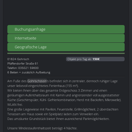
Buchungsanfrage
Internetseite
Geografische Lage
01824
Gohrisch
Objekt pro Tag ab:
150€
Pfaffendorfer Straße 61
Telefon: 035021 59600
6 Betten + zusätzlich Aufbettung
Am Fuße des
Gohrischstein
's befindet sich in zentraler, dennoch ruhiger Lage
unser liebevoll eingerichtetes Ferienhaus (155 m²).
Wir bieten Ihnen über das gesamte Erdgeschoss 3 Zimmer und einen
geräumigen Aufenthaltsraum mit Kamin und angrenzender voll ausgestatteter
Küche (Geschirrspüler, Kühl- Gefrierkombination, Herd mit Backofen, Mikrowelle).
WLAN frei.
Eine große Liegewiese mit Pavilion, Feuerstelle, Grillmöglichkeit, 2 überdachten
Terassen am Haus sowie ein Spielplatz laden zum Verweilen ein.
Das umzäunte Grundstück bietet Ihnen ausreichend Parkmöglichkeiten.
Unsere Mindestaufenthaltszeit beträgt 4 Nächte.