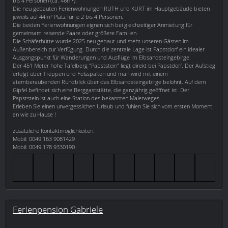
bis 4 Personen (ca. 46m²).
Die neu gebauten Ferienwohnungen RUTH und KURT im Hauptgebäude bieten
jeweils auf 44m² Platz für je 2 bis 4 Personen.
Die beiden Ferienwohnungen eignen sich bei gleichzeitiger Anmietung für
gemeinsam reisende Paare oder größere Familien.
Die Schäferhütte wurde 2025 neu gebaut und steht unseren Gästen im
Außenbereich zur Verfügung. Durch die zentrale Lage ist Papstdorf ein idealer
Ausgangspunkt für Wanderungen und Ausflüge im Elbsandsteingebirge.
Der 451 Meter hohe Tafelberg "Papststein" liegt direkt bei Papstdorf. Der Aufstieg
erfolgt über Treppen und Felsspalten und man wird mit einem
atemberaubenden Rundblick über das Elbsandsteingebirge belohnt. Auf dem
Gipfel befindet sich eine Berggaststätte, die ganzjährig geöffnet ist. Der
Papststein ist auch eine Station des bekannten Malerweges.
Erleben Sie einen unvergesslichen Urlaub und fühlen Sie sich vom ersten Moment
an wie zu Hause !
zusätzliche Kontaktmöglichkeiten:
Mobil: 0049 163 9081429
Mobil: 0049 178 9330190
Ferienpension Gabriele