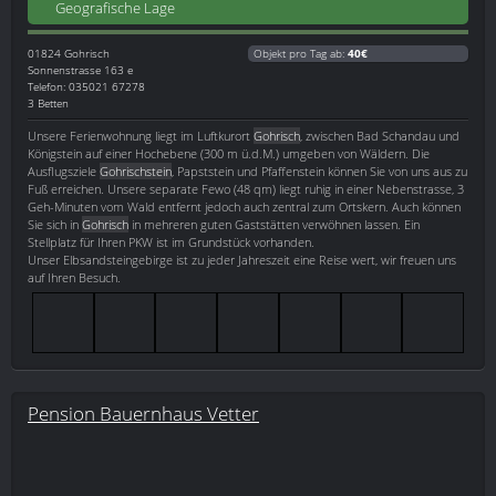
Geografische Lage
01824
Gohrisch
Objekt pro Tag ab:
40€
Sonnenstrasse 163 e
Telefon: 035021 67278
3 Betten
Unsere Ferienwohnung liegt im Luftkurort
Gohrisch
, zwischen Bad Schandau und
Königstein auf einer Hochebene (300 m ü.d.M.) umgeben von Wäldern. Die
Ausflugsziele
Gohrischstein
, Papststein und Pfaffenstein können Sie von uns aus zu
Fuß erreichen. Unsere separate Fewo (48 qm) liegt ruhig in einer Nebenstrasse, 3
Geh-Minuten vom Wald entfernt jedoch auch zentral zum Ortskern. Auch können
Sie sich in
Gohrisch
in mehreren guten Gaststätten verwöhnen lassen. Ein
Stellplatz für Ihren PKW ist im Grundstück vorhanden.
Unser Elbsandsteingebirge ist zu jeder Jahreszeit eine Reise wert, wir freuen uns
auf Ihren Besuch.
Pension Bauernhaus Vetter