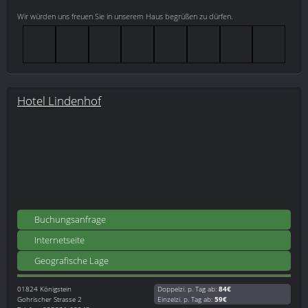
Wir würden uns freuen Sie in unserem Haus begrüßen zu dürfen.
Hotel Lindenhof
Buchungsanfrage
Internetseite
Geografische Lage
01824
Königstein
Doppelzi. p. Tag ab:
84€
Gohrischer Strasse 2
Einzelzi. p. Tag ab:
59€