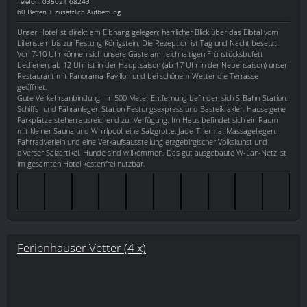
Telefon: 035021 68243
60 Betten + zusätzlich Aufbettung
Unser Hotel ist direkt am Elbhang gelegen; herrlicher Blick über das Elbtal vom
Lilienstein bis zur Festung Königstein. Die Rezeption ist Tag und Nacht besetzt.
Von 7-10 Uhr können sich unsere Gäste am reichhaltigen Frühstücksbufett
bedienen, ab 12 Uhr ist in der Hauptsaison (ab 17 Uhr in der Nebensaison) unser
Restaurant mit Panorama-Pavillon und bei schönem Wetter die Terrasse
geöffnet.
Gute Verkehrsanbindung - in 500 Meter Entfernung befinden sich S-Bahn-Station,
Schiffs- und Fähranleger, Station Festungsexpress und Basteikraxler. Hauseigene
Parkplätze stehen ausreichend zur Verfügung. Im Haus befindet sich ein Raum
mit kleiner Sauna und Whirlpool, eine Salzgrotte, Jade-Thermal-Massageliegen,
Fahrradverleih und eine Verkaufsausstellung erzgebirgischer Volkskunst und
diverser Salzartikel. Hunde sind willkommen. Das gut ausgebaute W-Lan-Netz ist
im gesamten Hotel kostenfrei nutzbar.
Ferienhäuser Vetter (4 x)