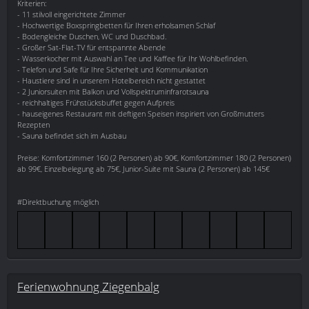
Kriterien:
- 11 stilvoll eingerichtete Zimmer
- Hochwertige Boxspringbetten für Ihren erholsamen Schlaf
- Bodengleiche Duschen, WC und Duschbad.
- Großer Sat-Flat-TV für entspannte Abende
- Wasserkocher mit Auswahl an Tee und Kaffee für Ihr Wohlbefinden.
- Telefon und Safe für Ihre Sicherheit und Kommunikation
- Haustiere sind in unserem Hotelbereich nicht gestattet
- 2 Juniorsuiten mit Balkon und Vollspektruminfrarotsauna
- reichhaltiges Frühstücksbuffet gegen Aufpreis
- hauseigenes Restaurant mit deftigen Speisen inspiriert von Großmutters
Rezepten
- Sauna befindet sich im Ausbau
Preise: Komfortzimmer 160 (2 Personen) ab 90€, Komfortzimmer 180 (2 Personen)
ab 99€, Einzelbelegung ab 75€, Junior-Suite mit Sauna (2 Personen) ab 145€
#Direktbuchung möglich
Ferienwohnung Ziegenbalg