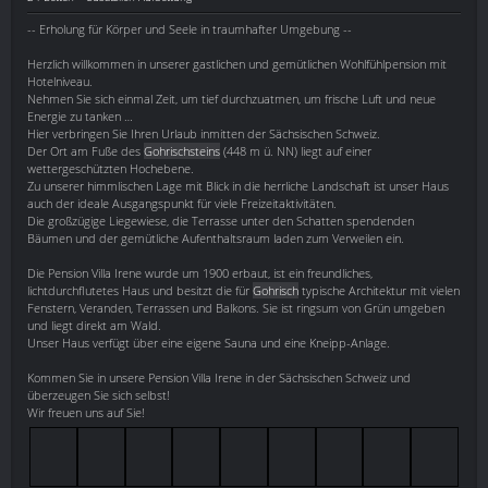
-- Erholung für Körper und Seele in traumhafter Umgebung --
Herzlich willkommen in unserer gastlichen und gemütlichen Wohlfühlpension mit
Hotelniveau.
Nehmen Sie sich einmal Zeit, um tief durchzuatmen, um frische Luft und neue
Energie zu tanken …
Hier verbringen Sie Ihren Urlaub inmitten der Sächsischen Schweiz.
Der Ort am Fuße des
Gohrischsteins
(448 m ü. NN) liegt auf einer
wettergeschützten Hochebene.
Zu unserer himmlischen Lage mit Blick in die herrliche Landschaft ist unser Haus
auch der ideale Ausgangspunkt für viele Freizeitaktivitäten.
Die großzügige Liegewiese, die Terrasse unter den Schatten spendenden
Bäumen und der gemütliche Aufenthaltsraum laden zum Verweilen ein.
Die Pension Villa Irene wurde um 1900 erbaut, ist ein freundliches,
lichtdurchflutetes Haus und besitzt die für
Gohrisch
typische Architektur mit vielen
Fenstern, Veranden, Terrassen und Balkons. Sie ist ringsum von Grün umgeben
und liegt direkt am Wald.
Unser Haus verfügt über eine eigene Sauna und eine Kneipp-Anlage.
Kommen Sie in unsere Pension Villa Irene in der Sächsischen Schweiz und
überzeugen Sie sich selbst!
Wir freuen uns auf Sie!