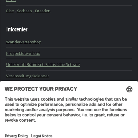
Elbe
-
Sachsen
-
Dresden
Infocenter
Wanderkartenshop
Prospektdownload
Unterkunft Böhmisch Sächsische Schweiz
Veranstaltungskalender
Kontakt
Impressum
Buchungsanfrage
Mail an die Redaktion