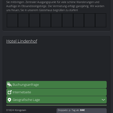
Sie mitbringen. Zentraler Ausgangspunkt für viele schöne Wanderungen und
Ausflüge im Elbsandsteingebirge. Die Vermietung erfolgt ganzjährig. Wir würden
uns freuen, Sie in unserem Gästehaus begrüßen zu dürfen!
Hotel Lindenhof
Buchungsanfrage
Internetseite
Geografische Lage
01824
Königstein
Doppelzi. p. Tag ab:
84€