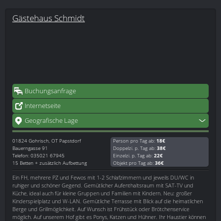
Gästehaus Schmidt
Buchungsanfrage
Internetseite
Geografische Lage
01824
Gohrisch, OT Papstdorf
Person pro Tag ab:
18€
Bauerngasse 91
Doppelzi. p. Tag ab:
38€
Telefon: 035021 67945
Einzelzi. p. Tag ab:
22€
15 Betten + zusätzlich Aufbettung
Objekt pro Tag ab:
36€
Ein FH, mehrere PZ und Fewos mit 1-2 Schlafzimmern und jeweils DU/WC in
ruhiger und schöner Gegend. Gemütlicher Aufenthaltsraum mit SAT-TV und
Küche, ideal auch für kleine Gruppen und Familien mit Kindern. Neu: großer
Kinderspielplatz und W-LAN. Gemütliche Terrasse mit Blick auf die heimatlichen
Berge und Grillmöglichkeit. Auf Wunsch ist Frühstück oder Brötchenservice
möglich. Auf unserem Hof gibt es Ponys, Katzen und Hühner. Ihr Haustier können