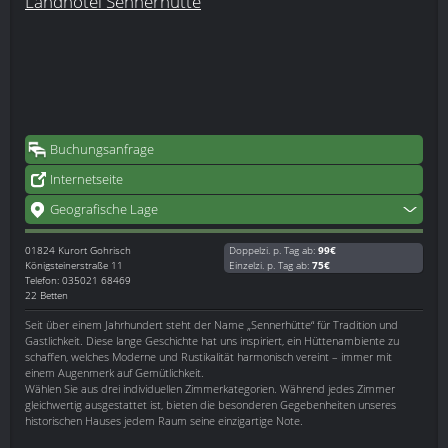
Landhotel Sennerhütte
Buchungsanfrage
Internetseite
Geografische Lage
01824
Kurort Gohrisch
Doppelzi. p. Tag ab:
99€
Königsteinerstraße 11
Einzelzi. p. Tag ab:
75€
Telefon: 035021 68469
22 Betten
Seit über einem Jahrhundert steht der Name „Sennerhütte“ für Tradition und
Gastlichkeit. Diese lange Geschichte hat uns inspiriert, ein Hüttenambiente zu
schaffen, welches Moderne und Rustikalität harmonisch vereint – immer mit
einem Augenmerk auf Gemütlichkeit.
Wählen Sie aus drei individuellen Zimmerkategorien. Während jedes Zimmer
gleichwertig ausgestattet ist, bieten die besonderen Gegebenheiten unseres
historischen Hauses jedem Raum seine einzigartige Note.