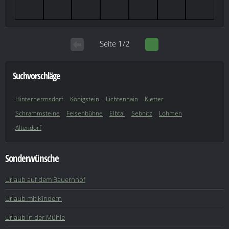
Seite 1/2
Suchvorschläge
Hinterhermsdorf
Königstein
Lichtenhain
Kletter
Schrammsteine
Felsenbühne
Elbtal
Sebnitz
Lohmen
Altendorf
Sonderwünsche
Urlaub auf dem Bauernhof
Urlaub mit Kindern
Urlaub in der Mühle