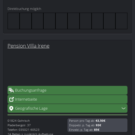
Direktbuchung möglich
Pension Villa Irene
Buchungsanfrage
Internetseite
Geografische Lage
01824
Gohrisch
Person pro Tag ab:
43,50€
Pladerbergstr. 37
Doppelzi. p. Tag ab:
93€
Telefon: 035021 60523
Einzelzi. p. Tag ab:
85€
24 Betten + zusätzlich Aufbettung