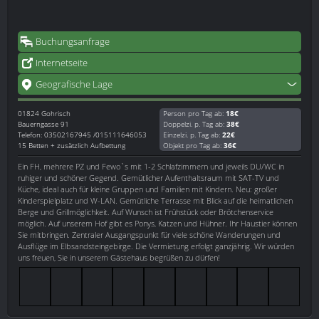
Buchungsanfrage
Internetseite
Geografische Lage
01824
Gohrisch
Person pro Tag ab:
18€
Bauerngasse 91
Doppelzi. p. Tag ab:
38€
Telefon: 03502167945 /015111646053
Einzelzi. p. Tag ab:
22€
15 Betten + zusätzlich Aufbettung
Objekt pro Tag ab:
36€
Ein FH, mehrere PZ und Fewo`s mit 1-2 Schlafzimmern und jeweils DU/WC in
ruhiger und schöner Gegend. Gemütlicher Aufenthaltsraum mit SAT-TV und
Küche, ideal auch für kleine Gruppen und Familien mit Kindern. Neu: großer
Kinderspielplatz und W-LAN. Gemütliche Terrasse mit Blick auf die heimatlichen
Berge und Grillmöglichkeit. Auf Wunsch ist Frühstück oder Brötchenservice
möglich. Auf unserem Hof gibt es Ponys, Katzen und Hühner. Ihr Haustier können
Sie mitbringen. Zentraler Ausgangspunkt für viele schöne Wanderungen und
Ausflüge im Elbsandsteingebirge. Die Vermietung erfolgt ganzjährig. Wir würden
uns freuen, Sie in unserem Gästehaus begrüßen zu dürfen!