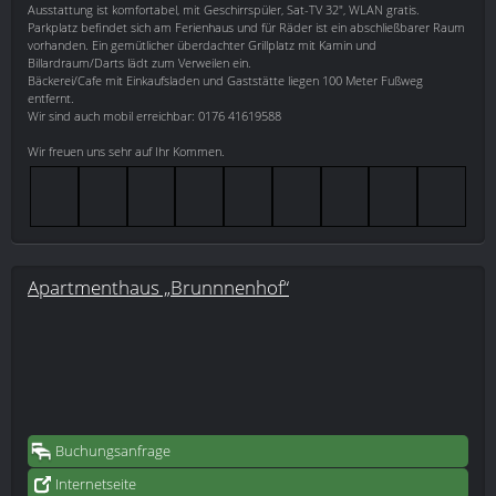
Ausstattung ist komfortabel, mit Geschirrspüler, Sat-TV 32", WLAN gratis.
Parkplatz befindet sich am Ferienhaus und für Räder ist ein abschließbarer Raum
vorhanden. Ein gemütlicher überdachter Grillplatz mit Kamin und
Billardraum/Darts lädt zum Verweilen ein.
Bäckerei/Cafe mit Einkaufsladen und Gaststätte liegen 100 Meter Fußweg
entfernt.
Wir sind auch mobil erreichbar: 0176 41619588
Wir freuen uns sehr auf Ihr Kommen.
Apartmenthaus „Brunnnenhof“
Buchungsanfrage
Internetseite