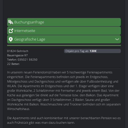
Buchungsanfrage
Internetseite
Geografische Lage
01824
Gohrisch
Objekt pro Tag ab:
130€
Bauerngasse 97
Telefon: 035021 59250
22 Betten
In unserem neuen Feriendomizil haben wir 5 hochwertige Ferienapartments
eingerichtet. Die Ferienapartments befinden sich jeweils im Erdgeschoss,
Mittelgeschoss und Dachgeschoss und verfügen alle über Fußbodenheizung und
WLAN. Die Apartments im Erdgeschoss und der 1. Etage verfügen über eine
große Wohnküche, 2 Schlafzimmer mit Fernseher und jeweils einem Bad. Von der
Küche aus gelangen Sie direkt auf die Terrasse bzw. den Balkon. Das Apartment
im Dachgeschoss verfügt über 3 Schlafzimmer, 2 Bäder, Sauna und großer
Wohnküche mit Balkon. Waschmaschine und Trockner befinden sich im separaten
Wirtschaftshaus.
Die Apartments sind auch kombinierbar mit unserer benachbarten Pension wo es
auch Frühstück gibt was man dazu buchen kann.