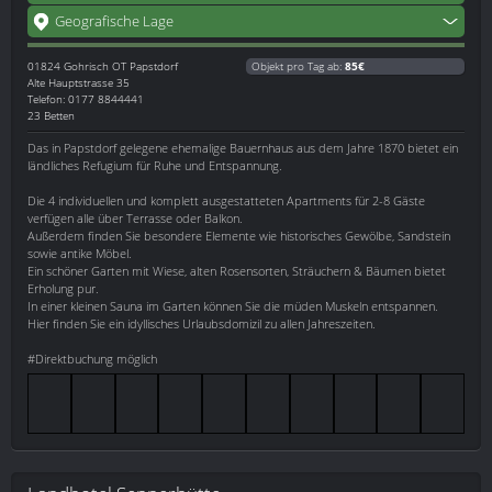
Geografische Lage
01824
Gohrisch OT Papstdorf
Objekt pro Tag ab:
85€
Alte Hauptstrasse 35
Telefon: 0177 8844441
23 Betten
Das in Papstdorf gelegene ehemalige Bauernhaus aus dem Jahre 1870 bietet ein
ländliches Refugium für Ruhe und Entspannung.
Die 4 individuellen und komplett ausgestatteten Apartments für 2-8 Gäste
verfügen alle über Terrasse oder Balkon.
Außerdem finden Sie besondere Elemente wie historisches Gewölbe, Sandstein
sowie antike Möbel.
Ein schöner Garten mit Wiese, alten Rosensorten, Sträuchern & Bäumen bietet
Erholung pur.
In einer kleinen Sauna im Garten können Sie die müden Muskeln entspannen.
Hier finden Sie ein idyllisches Urlaubsdomizil zu allen Jahreszeiten.
#Direktbuchung möglich