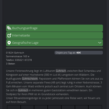
Buchungsanfrage
Internetseite
Geografische Lage
01824
Gohrisch
Objekt pro Tag ab:
40€
Sonnenstrasse 163 e
Telefon: 035021 67278
3 Betten
Unsere Ferienwohnung liegt im Luftkurort
Gohrisch
, zwischen Bad Schandau und
Königstein auf einer Hochebene (300 m ü.d.M.) umgeben von Wäldern. Die
Ausflugsziele
Gohrischstein
, Papststein und Pfaffenstein können Sie von uns aus zu
Fuß erreichen. Unsere separate Fewo (48 qm) liegt ruhig in einer Nebenstrasse, 3
Geh-Minuten vom Wald entfernt jedoch auch zentral zum Ortskern. Auch können
Sie sich in
Gohrisch
in mehreren guten Gaststätten verwöhnen lassen. Ein
Stellplatz für Ihren PKW ist im Grundstück vorhanden.
Unser Elbsandsteingebirge ist zu jeder Jahreszeit eine Reise wert, wir freuen uns
auf Ihren Besuch.