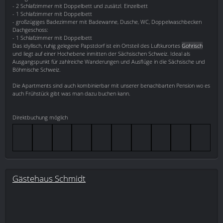
- 2 Schlafzimmer mit Doppelbett und zusätzl. Einzelbett
- 1 Schlafzimmer mit Doppelbett
- großzügiges Badezimmer mit Badewanne, Dusche, WC, Doppelwaschbecken
Dachgeschoss:
- 1 Schlafzimmer mit Doppelbett
Das idyllisch, ruhig gelegene Papstdorf ist ein Ortsteil des Luftkurortes
Gohrisch
und liegt auf einer Hochebene inmitten der Sächsischen Schweiz. Ideal als
Ausgangspunkt für zahlreiche Wanderungen und Ausflüge in die Sächsische und
Böhmische Schweiz.
Die Apartments sind auch kombinierbar mit unserer benachbarten Pension wo es
auch Frühstück gibt was man dazu buchen kann.
Direktbuchung möglich
Gästehaus Schmidt