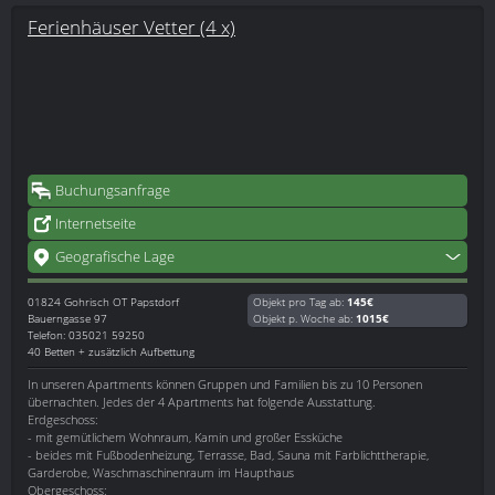
Ferienhäuser Vetter (4 x)
Buchungsanfrage
Internetseite
Geografische Lage
01824
Gohrisch OT Papstdorf
Objekt pro Tag ab:
145€
Bauerngasse 97
Objekt p. Woche ab:
1015€
Telefon: 035021 59250
40 Betten + zusätzlich Aufbettung
In unseren Apartments können Gruppen und Familien bis zu 10 Personen
übernachten. Jedes der 4 Apartments hat folgende Ausstattung.
Erdgeschoss:
- mit gemütlichem Wohnraum, Kamin und großer Essküche
- beides mit Fußbodenheizung, Terrasse, Bad, Sauna mit Farblichttherapie,
Garderobe, Waschmaschinenraum im Haupthaus
Obergeschoss: