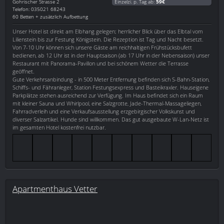
Gohrischer Strasse 2
Einzelzi. p. Tag ab:
59€
Telefon: 035021 68243
60 Betten + zusätzlich Aufbettung
Unser Hotel ist direkt am Elbhang gelegen; herrlicher Blick über das Elbtal vom
Lilienstein bis zur Festung Königstein. Die Rezeption ist Tag und Nacht besetzt.
Von 7-10 Uhr können sich unsere Gäste am reichhaltigen Frühstücksbufett
bedienen, ab 12 Uhr ist in der Hauptsaison (ab 17 Uhr in der Nebensaison) unser
Restaurant mit Panorama-Pavillon und bei schönem Wetter die Terrasse
geöffnet.
Gute Verkehrsanbindung - in 500 Meter Entfernung befinden sich S-Bahn-Station,
Schiffs- und Fähranleger, Station Festungsexpress und Basteikraxler. Hauseigene
Parkplätze stehen ausreichend zur Verfügung. Im Haus befindet sich ein Raum
mit kleiner Sauna und Whirlpool, eine Salzgrotte, Jade-Thermal-Massageliegen,
Fahrradverleih und eine Verkaufsausstellung erzgebirgischer Volkskunst und
diverser Salzartikel. Hunde sind willkommen. Das gut ausgebaute W-Lan-Netz ist
im gesamten Hotel kostenfrei nutzbar.
Apartmenthaus Vetter