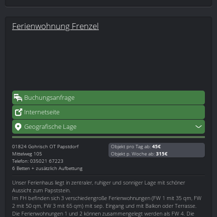
Ferienwohnung Frenzel
Buchungsanfrage
Internetseite
Geografische Lage
01824
Gohrisch OT Papstdorf
Objekt pro Tag ab:
45€
Mittelweg 105
Objekt p. Woche ab:
315€
Telefon: 035021 67223
6 Betten + zusätzlich Aufbettung
Unser Ferienhaus liegt in zentraler, ruhiger und sonniger Lage mit schöner
Aussicht zum Papststein.
Im FH befinden sich 3 verschiedengroße Ferienwohnungen (FW 1 mit 35 qm, FW
2 mit 50 qm, FW 3 mit 65 qm) mit sep. Eingang und mit Balkon oder Terrasse.
Die Ferienwohnungen 1 und 2 können zusammengelegt werden als FW 4. Die