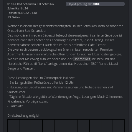
01814
Bad Schandau, OT Schmilka
Objekt pro Tag ab:
208€
Schmilka Nr. 24
Telefon: 035022 9130
13 Betten
Wohnen in einem der geschichtsträchtigsten Häuser Schmilkas, dem besonderen
Ortsteil von Bad Schandau.
Das mondäne, im edlen Bäderstil liebevoll denkmalgerecht sanierte Gebäude ist
benannt nach der Tochter des ehemaligen Besitzers, Rudolf Hering. Dieser
bewirtschaftete seinerzeit auch das im Haus befindliche Cafe Richter.
Die zwei nach besten baubiologischen Erkenntnissen renovierten Premium-
Apartments lassen keine Wünsche offen für den Urlaub im Elbsandsteingebirge.
Wo sich der Malerweg zum Wandern und der
Elberadweg
kreuzen und das
historische Fährschiff "Lena" anlegt, bietet das Haus einen 360° Rundblick auf
Berge und Wasser.
Diese Leistungen sind im Zimmerpreis inklusive:
- Bio-Langschläfer-Frühstücksbuffet bis 12 Uhr
- Nutzung des Badehauses mit Panoramasaunen und Ruhebereichen, inkl.
Saunatücher
- Tägliche Rituale, wie geführte Wanderungen, Yoga, Lesungen, Musik & Konzerte,
Kinoabende, Vorträge u.v.m.
- Parkplatz
Direktbuchung möglich