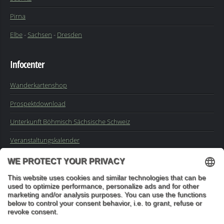
Pirna
Elbe
-
Sachsen
-
Dresden
Infocenter
Wanderkartenshop
Prospektdownload
Unterkunft Böhmisch Sächsische Schweiz
Veranstaltungskalender
Kontakt
Impressum
Buchungsanfrage