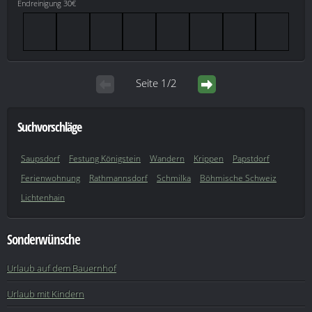
Endreinigung 30€
Seite 1/2
Suchvorschläge
Saupsdorf
Festung Königstein
Wandern
Krippen
Papstdorf
Ferienwohnung
Rathmannsdorf
Schmilka
Böhmische Schweiz
Lichtenhain
Sonderwünsche
Urlaub auf dem Bauernhof
Urlaub mit Kindern