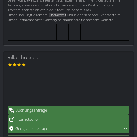
Unser Komplex Kocanda besteht aus Hotel mit 18 Zimmern, Restaurant mit
Terrasse, universalem Spielplatz für mehrere Sporten, Workoutplatz, dem
größtem Kinderspielplatz in der Stadt und kleinem Kiosk.
Unser Hotel liegt direkt am
Elberadweg
und in der Nähe vom Stadtzentrum.
Unser Restaurant bietet vorwiegend traditionelle tschechische Gerichte.
Villa Thusnelda
Buchungsanfrage
Internetseite
Geografische Lage