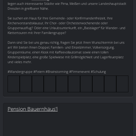
liegen auch interessante Städte wie Pirna, Meißen und unsere Landeshauptstadt
Dresden in greifbarer Nähe.
Sie suchen ein Haus für Ihre Gemeinde- oder Konfirmandenfreizeit, Ihre
Kirchenvorstandsklausur, Ihr Chor- oder Orchesterwochenende oder
Gruppenausflug? Oder eine Urlaubsunterkunft, ein „Basislager“ für Wander- und
Klettertouren mit Ihrer Familiengruppe?
Dann sind Sie bei uns genau richtig, fragen Sie jetzt Ihren Wunschtermin bei uns
an! Wir bieten Ihnen Doppel, Familien- und Einzelzimmer, Vollversorgung,
Gruppenräume, einen Kiosk mit Kaffeevollautomat sowie einen tollen
Kinderspielplatz, eine große Spielwiese mit Grillmöglichkeit und Lagerfeuerplatz
und vieles mehr.
#Wandergruppe #Feiern #Brainstorming #Firmenevent #Schulung
Pension Bauernhäus'l