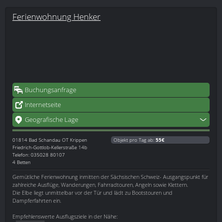
Ferienwohnung Henker
Buchungsanfrage
Internetseite
Geografische Lage
01814
Bad Schandau OT Krippen
Objekt pro Tag ab:
55€
Friedrich-Gottlob-Kellerstraße 14b
Telefon: 035028 80107
4 Betten
Gemütliche Ferienwohnung inmitten der Sächsischen Schweiz- Ausgangspunkt für
zahlreiche Ausflüge, Wanderungen, Fahrradtouren, Angeln sowie Klettern.
Die Elbe liegt unmittelbar vor der Tür und lädt zu Bootstouren und
Dampferfahrten ein.
Empfehlenswerte Ausflugsziele in der Nähe: