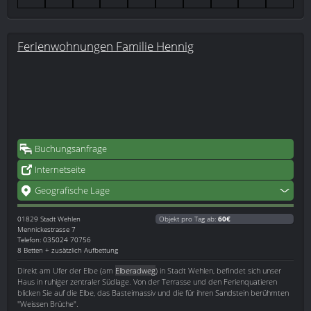
Ferienwohnungen Familie Hennig
Buchungsanfrage
Internetseite
Geografische Lage
01829
Stadt Wehlen
Objekt pro Tag ab:
60€
Mennickestrasse 7
Telefon: 035024 70756
8 Betten + zusätzlich Aufbettung
Direkt am Ufer der Elbe (am
Elberadweg
) in Stadt Wehlen, befindet sich unser
Haus in ruhiger zentraler Südlage. Von der Terrasse und den Ferienquatieren
blicken Sie auf die Elbe, das Basteimassiv und die für ihren Sandstein berühmten
"Weissen Brüche".