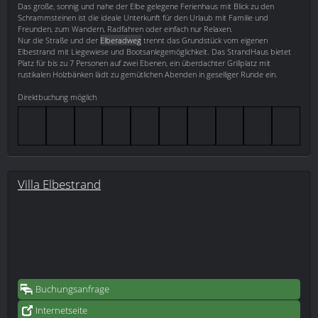
Das große, sonnig und nahe der Elbe gelegene Ferienhaus mit Blick zu den
Schrammsteinen ist die ideale Unterkunft für den Urlaub mit Familie und
Freunden, zum Wandern, Radfahren oder einfach nur Relaxen.
Nur die Straße und der
Elberadweg
trennt das Grundstück vom eigenen
Elbestrand mit Liegewiese und Bootsanlegemöglichkeit. Das StrandHaus bietet
Platz für bis zu 7 Personen auf zwei Ebenen, ein überdachter Grillplatz mit
rustikalen Holzbänken lädt zu gemütlichen Abenden in geselliger Runde ein.
Direktbuchung möglich
Villa Elbestrand
Buchungsanfrage
Internetseite