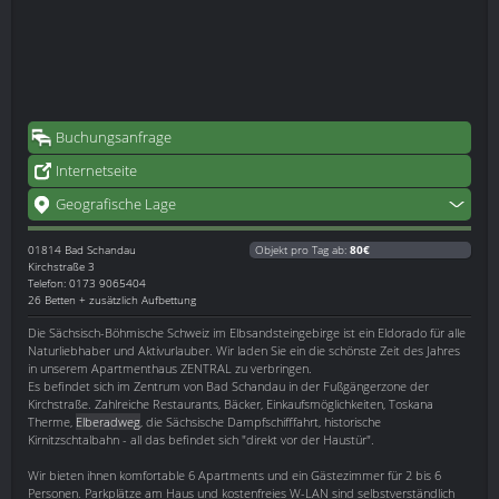
Buchungsanfrage
Internetseite
Geografische Lage
01814
Bad Schandau
Objekt pro Tag ab:
80€
Kirchstraße 3
Telefon: 0173 9065404
26 Betten + zusätzlich Aufbettung
Die Sächsisch-Böhmische Schweiz im Elbsandsteingebirge ist ein Eldorado für alle
Naturliebhaber und Aktivurlauber. Wir laden Sie ein die schönste Zeit des Jahres
in unserem Apartmenthaus ZENTRAL zu verbringen.
Es befindet sich im Zentrum von Bad Schandau in der Fußgängerzone der
Kirchstraße. Zahlreiche Restaurants, Bäcker, Einkaufsmöglichkeiten, Toskana
Therme,
Elberadweg
, die Sächsische Dampfschifffahrt, historische
Kirnitzschtalbahn - all das befindet sich "direkt vor der Haustür".
Wir bieten ihnen komfortable 6 Apartments und ein Gästezimmer für 2 bis 6
Personen. Parkplätze am Haus und kostenfreies W-LAN sind selbstverständlich