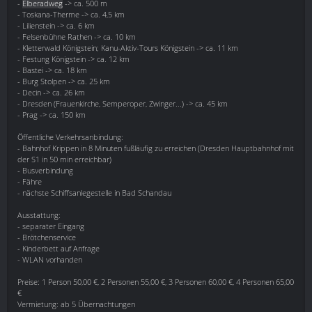
-
Elberadweg
-> ca. 500 m
- Toskana-Therme -> ca. 4,5 km
- Lilienstein -> ca. 6 km
- Felsenbühne Rathen -> ca. 10 km
- Kletterwald Königstein; Kanu-Aktiv-Tours Königstein -> ca. 11 km
- Festung Königstein -> ca. 12 km
- Bastei -> ca. 18 km
- Burg Stolpen -> ca. 25 km
- Decin -> ca. 26 km
- Dresden (Frauenkirche, Semperoper, Zwinger...) -> ca. 45 km
- Prag -> ca. 150 km
Öffentliche Verkehrsanbindung:
- Bahnhof Krippen in 8 Minuten fußläufig zu erreichen (Dresden Hauptbahnhof mit
der S1 in 50 min erreichbar)
- Busverbindung
- Fähre
- nächste Schiffsanlegestelle in Bad Schandau
Ausstattung:
- separater Eingang
- Brötchenservice
- Kinderbett auf Anfrage
- WLAN vorhanden
Preise: 1 Person 50,00 €, 2 Personen 55,00 €, 3 Personen 60,00 €, 4 Personen 65,00
€
Vermietung: ab 5 Übernachtungen