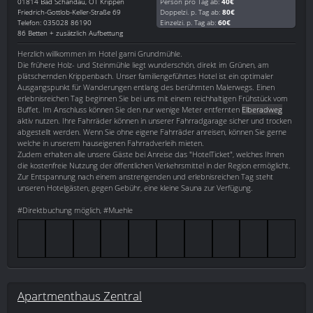
01814
Bad Schandau, OT Krippen
Person pro Tag ab:
40€
Friedrich-Gottlob-Keller-Straße 69
Doppelzi. p. Tag ab:
80€
Telefon: 035028 86190
Einzelzi. p. Tag ab:
60€
86 Betten + zusätzlich Aufbettung
Herzlich willkommen im Hotel garni Grundmühle.
Die frühere Holz- und Steinmühle liegt wunderschön, direkt im Grünen, am
plätschernden Krippenbach. Unser familiengeführtes Hotel ist ein optimaler
Ausgangspunkt für Wanderungen entlang des berühmten Malerwegs. Einen
erlebnisreichen Tag beginnen Sie bei uns mit einem reichhaltigen Frühstück vom
Buffet. Im Anschluss können Sie den nur wenige Meter entfernten
Elberadweg
aktiv nutzen. Ihre Fahrräder können in unserer Fahrradgarage sicher und trocken
abgestellt werden. Wenn Sie ohne eigene Fahrräder anreisen, können Sie gerne
welche in unserem hauseigenen Fahrradverleih mieten.
Zudem erhalten alle unsere Gäste bei Anreise das "HotelTicket", welches Ihnen
die kostenfreie Nutzung der öffentlichen Verkehrsmittel in der Region ermöglicht.
Zur Entspannung nach einem anstrengenden und erlebnisreichen Tag steht
unseren Hotelgästen, gegen Gebühr, eine kleine Sauna zur Verfügung.
#Direktbuchung möglich, #Muehle
Apartmenthaus Zentral