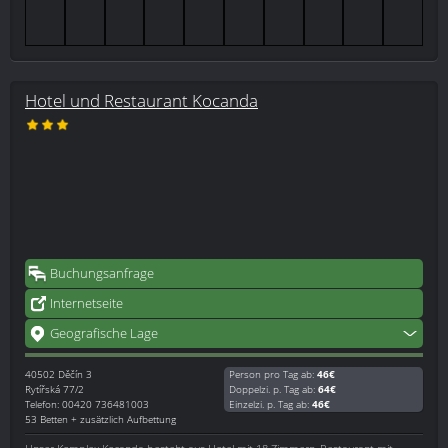
Hotel und Restaurant Kocanda
Buchungsanfrage
Internetseite
Geografische Lage
40502
Děčín 3
Person pro Tag ab:
46€
Rytířská 77/2
Doppelzi. p. Tag ab:
64€
Telefon: 00420 736481003
Einzelzi. p. Tag ab:
46€
53 Betten + zusätzlich Aufbettung