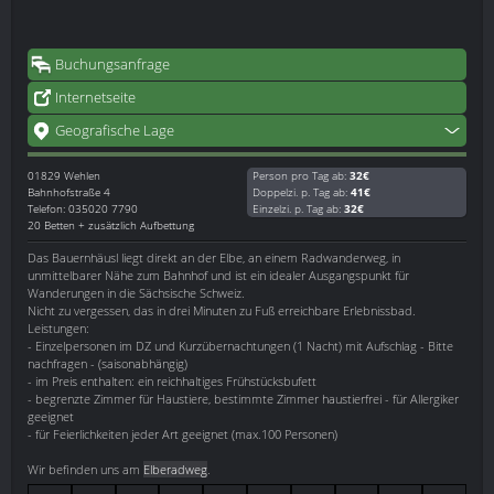
Buchungsanfrage
Internetseite
Geografische Lage
01829
Wehlen
Person pro Tag ab:
32€
Bahnhofstraße 4
Doppelzi. p. Tag ab:
41€
Telefon: 035020 7790
Einzelzi. p. Tag ab:
32€
20 Betten + zusätzlich Aufbettung
Das Bauernhäusl liegt direkt an der Elbe, an einem Radwanderweg, in
unmittelbarer Nähe zum Bahnhof und ist ein idealer Ausgangspunkt für
Wanderungen in die Sächsische Schweiz.
Nicht zu vergessen, das in drei Minuten zu Fuß erreichbare Erlebnissbad.
Leistungen:
- Einzelpersonen im DZ und Kurzübernachtungen (1 Nacht) mit Aufschlag - Bitte
nachfragen - (saisonabhängig)
- im Preis enthalten: ein reichhaltiges Frühstücksbufett
- begrenzte Zimmer für Haustiere, bestimmte Zimmer haustierfrei - für Allergiker
geeignet
- für Feierlichkeiten jeder Art geeignet (max.100 Personen)
Wir befinden uns am
Elberadweg
.