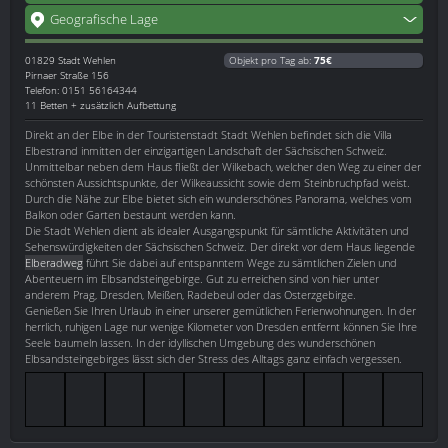
Geografische Lage
01829
Stadt Wehlen
Objekt pro Tag ab:
75€
Pirnaer Straße 156
Telefon: 0151 56164344
11 Betten + zusätzlich Aufbettung
Direkt an der Elbe in der Touristenstadt Stadt Wehlen befindet sich die Villa
Elbestrand inmitten der einzigartigen Landschaft der Sächsischen Schweiz.
Unmittelbar neben dem Haus fließt der Wilkebach, welcher den Weg zu einer der
schönsten Aussichtspunkte, der Wilkeaussicht sowie dem Steinbruchpfad weist.
Durch die Nähe zur Elbe bietet sich ein wunderschönes Panorama, welches vom
Balkon oder Garten bestaunt werden kann.
Die Stadt Wehlen dient als idealer Ausgangspunkt für sämtliche Aktivitäten und
Sehenswürdigkeiten der Sächsischen Schweiz. Der direkt vor dem Haus liegende
Elberadweg
führt Sie dabei auf entspanntem Wege zu sämtlichen Zielen und
Abenteuern im Elbsandsteingebirge. Gut zu erreichen sind von hier unter
anderem Prag, Dresden, Meißen, Radebeul oder das Osterzgebirge.
Genießen Sie Ihren Urlaub in einer unserer gemütlichen Ferienwohnungen. In der
herrlich, ruhigen Lage nur wenige Kilometer von Dresden entfernt können Sie Ihre
Seele baumeln lassen. In der idyllischen Umgebung des wunderschönen
Elbsandsteingebirges lässt sich der Stress des Alltags ganz einfach vergessen.