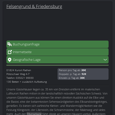
Felsengrund & Friedensburg
Buchungsanfrage
Internetseite
Geografische Lage
01824
Kurort Rathen
Person pro Tag ab:
30€
Pötzschaer Weg 4-7
Doppelzi. p. Tag ab:
52€
Telefon: 035021 99930
Einzelzi. p. Tag ab:
30€
130 Betten + zusätzlich Aufbettung
Unsere Gästehäuser liegen ca. 35 km von Dresden entfernt im malerischen
Luftkurort Rathen mitten in der landschaftlich reizvollen Sächsischen Schweiz. Von
unseren Gästehäusern aus können Sie einen direkten Ausblick auf die Elbe und
die Bastei, eine der bekanntesten Sehenswürdigkeiten des Elbsandsteingebirges,
genießen. Es bieten sich zahlreiche Kletter- und Wandermöglichkeiten wie die
Festung Königstein, der Lilienstein, die Schrammsteine, der Malerweg und vieles
mehr. Auch der
Elberadweg
führt direkt an unseren Häusern vorbei. Außerdem