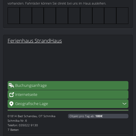
vorhanden. Fahrräder können Sie direkt bei uns im Haus ausleihen.
Ferienhaus StrandHaus
Buchungsanfrage
Internetseite
Geografische Lage
01814
Bad Schandau, OT Schmilka
Objekt pro Tag ab:
180€
Schmilka Nr. 6
Telefon: 035022 9130
7 Betten