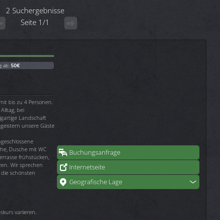
2 Suchergebnisse
Seite 1/1
g ab:
50€
it bis zu 4 Personen.
lltag, bei
gartige Landschaft
egeistern unsere Gäste
bgeschlossene
he, Dusche mit WC
Buchungsanfrage
errasse frühstücken,
zen. Wir sprechen
Internetseite
 die schönsten
Geografische Lage
kurs variieren.