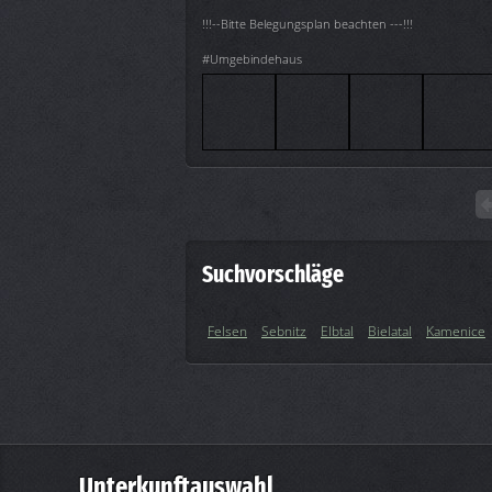
!!!--Bitte Belegungsplan beachten ---!!!
#Umgebindehaus
Suchvorschläge
Felsen
Sebnitz
Elbtal
Bielatal
Kamenice
Unterkunftauswahl