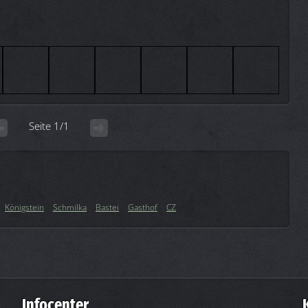
Seite 1/1
Königstein
Schmilka
Bastei
Gasthof
CZ
Infocenter