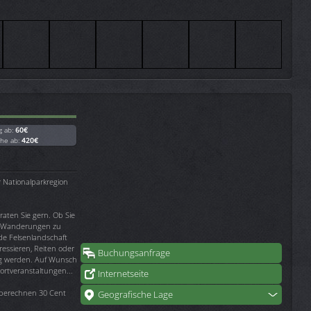
g ab:
60€
che ab:
420€
 Nationalparkregion
aten Sie gern. Ob Sie
en Wanderungen zu
de Felsenlandschaft
ressieren, Reiten oder
Buchungsanfrage
ig werden. Auf Wunsch
ortveranstaltungen...
Internetseite
r berechnen 30 Cent
Geografische Lage