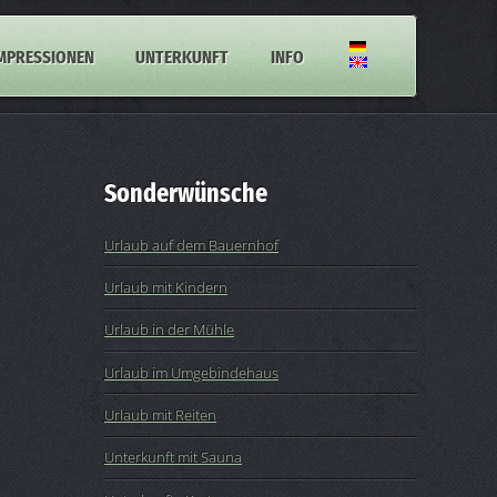
MPRESSIONEN
UNTERKUNFT
INFO
Sonderwünsche
Urlaub auf dem Bauernhof
Urlaub mit Kindern
Urlaub in der Mühle
Urlaub im Umgebindehaus
Urlaub mit Reiten
Unterkunft mit Sauna