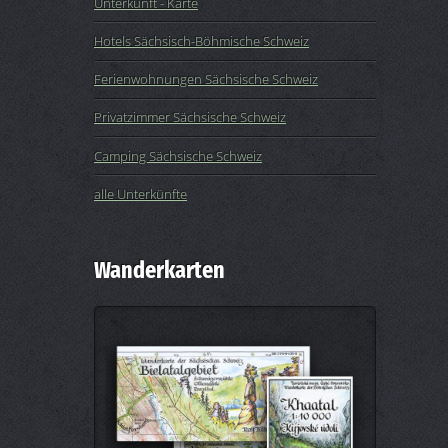
Unterkunft - Karte
Hotels Sächsisch-Böhmische Schweiz
Ferienwohnungen Sächsische Schweiz
Privatzimmer Sächsische Schweiz
Camping Sächsische Schweiz
alle Unterkünfte
Wanderkarten