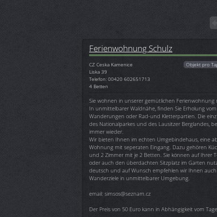
Ferienwohnung Schulz
CZ
Ceska Kamenice
Objekt pro Ta
Liska 39
Telefon: 00420 602651713
4 Betten
Sie wohnen in unserer gemütlichen Ferienwohnung m
In unmittelbarer Waldnähe, finden Sie Erholung vom A
Wanderungen oder Rad-und Kletterpartien. Die einzi
des Nationalparkes und des Lausitzer Berglandes, b
immer wieder.
Wir bieten Ihnen im echten Umgebindehaus, eine a
Wohnung mit seperaten Eingang. Dazu gehören Küc
und 2 Zimmer mit je 2 Betten. Sie können auf Ihrer T
oder auch den überdachten Sitzplatz im Garten nut
deutsch und auf Wunsch empfehlen wir Ihnen auch
Wanderziele in unmittelbarer Umgebung.
email: simsos@seznam.cz
Der Preis von 50 Euro kann in Abhängigkeit vom Tages
.