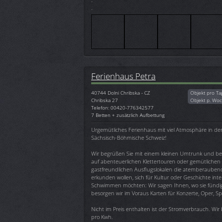
.
Ferienhaus Petra
40744
Dolni Chribska - CZ
Objekt pro Ta
Chribska 27
Objekt p. Wo
Telefon: 00420-776342577
7 Betten + zusätzlich Aufbettung
Urgemütliches Ferienhaus mit viel Atmosphäre in der
Sächsisch-Böhmische Schweiz!
Wir begrüßen Sie mit einem kleinen Umtrunk und ber
auf abenteuerlichen Klettertouren oder gemütlich
gastfreundlichen Ausflugslokalen die atemberauben
erkunden wollen, sich für Kultur oder Geschichte inte
Schwimmen möchten: Wir sagen Ihnen, wo sie fünd
besorgen wir im Voraus Karten für Konzerte, Oper, Sp
Nicht im Preis enthalten ist der Stromverbrauch. Wi
pro Kwh.