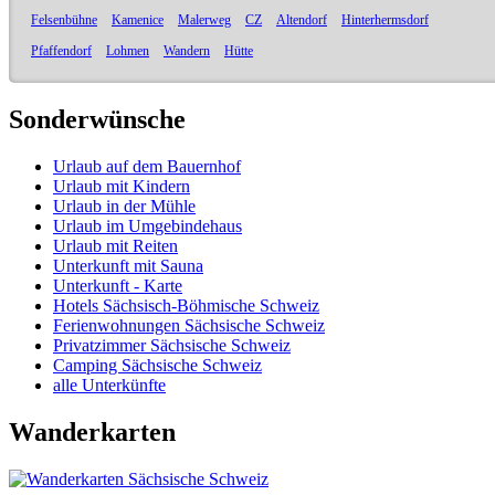
Felsenbühne
Kamenice
Malerweg
CZ
Altendorf
Hinterhermsdorf
Pfaffendorf
Lohmen
Wandern
Hütte
Sonderwünsche
Urlaub auf dem Bauernhof
Urlaub mit Kindern
Urlaub in der Mühle
Urlaub im Umgebindehaus
Urlaub mit Reiten
Unterkunft mit Sauna
Unterkunft - Karte
Hotels Sächsisch-Böhmische Schweiz
Ferienwohnungen Sächsische Schweiz
Privatzimmer Sächsische Schweiz
Camping Sächsische Schweiz
alle Unterkünfte
Wanderkarten