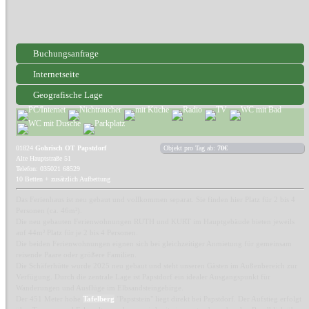
Buchungsanfrage
Internetseite
Geografische Lage
01824
Gohrisch OT Papstdorf
Objekt pro Tag ab:
70€
Alte Hauptstraße 51
Telefon: 035021 68529
10 Betten + zusätzlich Aufbettung
Das Ferienhaus ist neu gebaut und vollkommen separat. Sie finden hier Platz für 2 bis 4
Personen (ca. 46m²).
Die neu gebauten Ferienwohnungen RUTH und KURT im Hauptgebäude bieten jeweils
auf 44m² Platz für je 2 bis 4 Personen.
Die beiden Ferienwohnungen eignen sich bei gleichzeitiger Anmietung für gemeinsam
reisende Paare oder größere Familien.
Die Schäferhütte wurde 2025 neu gebaut und steht unseren Gästen im Außenbereich zur
Verfügung. Durch die zentrale Lage ist Papstdorf ein idealer Ausgangspunkt für
Wanderungen und Ausflüge im Elbsandsteingebirge.
Der 451 Meter hohe
Tafelberg
"Papststein" liegt direkt bei Papstdorf. Der Aufstieg erfolgt