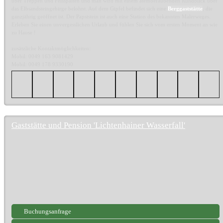
über Treppen und Felsspalten und man wird mit einem atemberaubenden Rundblick über
das Elbsandsteingebirge belohnt. Auf dem Gipfel befindet sich eine
Berggaststätte
, die
ganzjährig geöffnet ist. Der Papststein ist auch eine Station des bekannten Malerweges.
Erleben Sie einen unvergesslichen Urlaub und fühlen Sie sich vom ersten Moment an wie
zu Hause !
zusätzliche Kontaktmöglichkeiten:
Mobil: 0049 163 9081429
Mobil: 0049 178 9330190
Gaststätte und Pension 'Lichtenhainer Wasserfall'
Buchungsanfrage