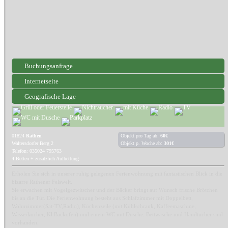
Buchungsanfrage
Internetseite
Geografische Lage
01824
Rathen
Objekt pro Tag ab:
60€
Waltersdorfer Berg 2
Objekt p. Woche ab:
301€
Telefon: 035024 795763
4 Betten + zusätzlich Aufbettung
Erholen Sie sich in unserer ruhig gelegenen Ferienwohnung mit fantastischen Blick in die
bizarre Rathener Felswelt.
Sie erwachen mit Vogelgezwitscher und der Bäcker bringt auf Wunsch frische Brötchen
bis an die Tür. Die Ferienwohnung besteht aus Schlafzimmer mit Doppelbett,
Wohnzimmer(Sat-TV,Radio), Küchenzeile (mit Kühlschrank, Kaffeemaschine,
Wasserkocher, Kl.Backofen) und einem WC mit Dusche. Bettwäsche und Handtücher sind
vorhanden.