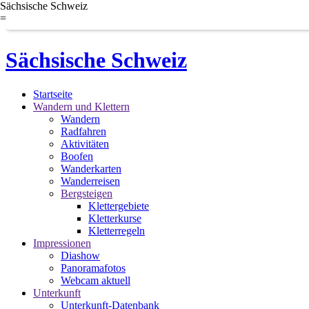
Sächsische Schweiz
=
Sächsische Schweiz
Startseite
Wandern und Klettern
Wandern
Radfahren
Aktivitäten
Boofen
Wanderkarten
Wanderreisen
Bergsteigen
Klettergebiete
Kletterkurse
Kletterregeln
Impressionen
Diashow
Panoramafotos
Webcam aktuell
Unterkunft
Unterkunft-Datenbank