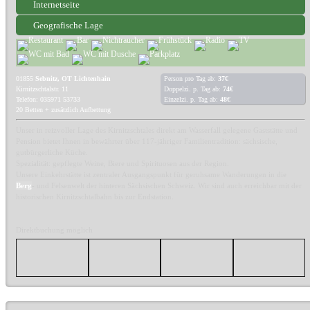
Internetseite
Geografische Lage
01855
Sebnitz, OT Lichtenhain
Person pro Tag ab:
37€
Kirnitzschtalstr. 11
Doppelzi. p. Tag ab:
74€
Telefon: 035971 53733
Einzelzi. p. Tag ab:
48€
20 Betten + zusätzlich Aufbettung
Unser in reizvoller Lage des Kirnitzschtales direkt am Wasserfall gelegene Gaststätte und
Pension bietet Ihnen in bewährter über 117-jähriger Familientradition: sächsische,
gutbürgerliche Küche.
Spezialität: gepflegte Weine, Biere und Spirituosen aus der Region.
Unsere Einkehrstätte ist zentraler Ausgangspunkt für geruhsame Wanderungen in die
Berg
- und Felsenwelt der hinteren Sächsischen Schweiz. Wir sind auch erreichbar mit der
historischen Kirnitzschtalbahn bis zur Endstation.
Direktbuchung möglich