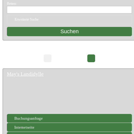
Betten:
Erweiterte Suche
76 Suchergebnisse
Seite 1/8
May's Landidylle
Buchungsanfrage
Internetseite