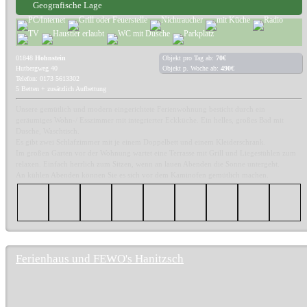
Geografische Lage
01848
Hohnstein
Objekt pro Tag ab:
70€
Hutbergweg 40
Objekt p. Woche ab:
490€
Telefon: 0173 5613302
5 Betten + zusätzlich Aufbettung
Unsere gemütlich und modern eingerichtete Ferienwohnung besticht durch ein
geräumiges Wohn-/ Esszimmer mit integrierter Eckküche. Ein helles, großes Bad mit
Dusche, Waschtisch.
Es gibt zwei Schlafzimmer mit je einem Doppelbett und einem Kleiderschrank.
Im großen Garten vor der Wohnung wartet eine Terrasse mit Grill und Liegestühlen zum
relaxen. Einfach herrlich zum Sitzen, wenn an lauen Abenden die Sonne untergeht.
An kühlen Abenden können Sie es sich vor dem Kaminofen gemütlich machen.
Ferienhaus und FEWO's Hanitzsch