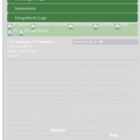
Internetseite
Geografische Lage
01824
Königstein, OT Pfaffendorf
Objekt pro Tag ab:
38€
Pfaffendorfer Str. 16
Telefon: 035021 67105
3 Betten
Unsere gemütliche Ferienwohnung ist für 2 bis 3 Personen eingerichtet und befindet sich
im Ortskern von Pfaffendorf in ländlicher Lage.
Die Ferienwohnung besteht aus einem Wohnzimmer mit Küchenzeile und einen
Schlafraum mit Doppelbett und Schlafcouch. Ein kleines Badezimmer mit Dusche und
WC gehört ebenfalls dazu. Das Wohnzimmer ist mit Sofa, TV,Radio und Esstisch
eingerichtet und mit einer Küchenzeile kombiniert.
Zur Küchenausstattung gehören Kochfeld, Mikrowelle, Kühlschrank, Geschirrspüler,
Kaffeemaschine, Wasserkocher und Toaster. In der Gartensitzecke können Sie an schönen
Tagen Ihre Urlaubsabende ausklingen lassen.
Die Vermietung erfolgt ab 5 Übernachtungen.
Die zentrale Lage von Pfaffendorf bietet einen guten Ausgangspunkt für Wanderungen im
Elbsandsteingebirge.
Zu Fuß erreichen Sie unseren
Hausberg
, den Pfaffenstein mit der
berühmten Barbarine. Genießen Sie eine fantastische Aussicht über die
Berge
des
Elbsandsteingebirges. Besuchen Sie die nahe gelegene Festung Königstein mit