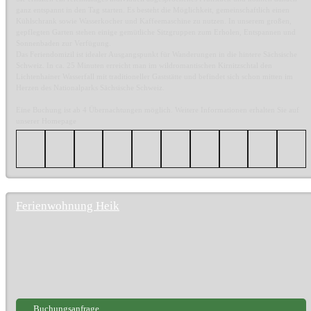
ganz entspannt in den Tag starten. Es besteht die Möglichkeit, gemeinschaftlich einen
Kühlschrank sowie Wasserkocher und Kaffeemaschine zu nutzen. In unserem großen,
gepflegten Garten stehen einige gemütliche Sitzgruppen zum Erholen, Entspannen und
Sonnenbaden zur Verfügung.
Das Feriendomizil ist idealer Ausgangspunkt für Wanderungen in die hintere Sächsische
Schweiz. In ca. 25 Minuten erreicht man im wildromantischen Kirnitzschtal den
Lichtenhainer Wasserfall mit traditioneller Gaststätte und befindet sich schon mitten im
Herzen des Nationalparks Sächsische Schweiz.
Eine Buchung ist ab 4 Übernachtungen möglich. Weitere Informationen erhalten Sie auf
unserer Homepage
Ferienwohnung Heik
Buchungsanfrage