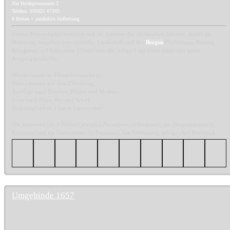
Zur Heidepromenade 2
Telefon: 035021 67269
8 Betten + zusätzlich Aufbettung
Unsere Ferienobjekte befinden sich im Zentrum der Sächsischen Schweiz, direkt am
Malerweg, umgeben von reizvoller Landschaft und den
Bergen
Pfaffenstein, Festung
Königstein und Lilienstein. Unsere zentrale, ruhige Lage bietet einen sehr guten
Ausgangspunkt für
Wanderungen im Elbsandsteingebirge
Fahrradtouren auf dem Elbradweg
Ausflüge nach Dresden, Pillnitz und Meißen
1 km bis S-Bahn, Bus und Schiff
Bademöglichkeit 5 km in Cunnersdorf
Wir vermieten (ab 4 Nächte) jeweils 1 Ferienhaus (4 Personen), ein Doppelzimmer (2
Personen) und ein Gästezimmer (2 Personen). Die Vermietung erfolgt ohne Frühstück.
Umgebinde 1657