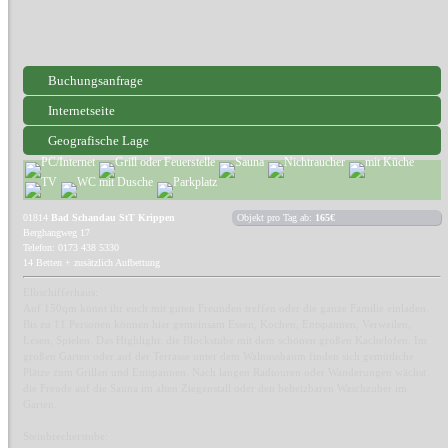
Buchungsanfrage
Internetseite
Geografische Lage
01814
Bad Schandau StT Krippen
Objekt pro Tag ab:
165€
Berghangweg 17
Telefon: 0173 438 5330
14 Betten + zusätzlich Aufbettung
Elbschifferhaus:
Auf 150qm könnt ihr euch mit guten Freunden treffen oder die ganze Familie einladen.
Bis zu 11 Personen können hier gemeinsam Essen, Kochen, Entspannen, Verweilen,
Lesen, Spielen. Das Highlight: die Blockstube mit dem schönen großen Kachelofen. Im
großen Garten oder auf der Terrasse unter dem Walnussbaum finden sich gemütliche
Plätze zum Grillen und Entspannen. Nach langen Radtouren oder Wanderungen wächst
die Freude auf die Sauna im alten Ziegenstall oder den beheizbaren Waschzuber im
Garten.
Steinbrecherstube: