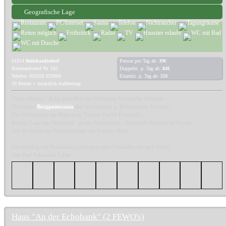
Geografische Lage
01814
Reinhardtsdorf
Person pro Tag ab:
39€
Reinhardtsdorf Nr. 102
Doppelzi. p. Tag ab:
84€
Telefon: 035028 859900
Einzelzi. p. Tag ab:
55€
59 Betten + zusätzlich Aufbettung
Natur erleben - Ruhe genießen am Malerweg Sächsische Schweiz
Herrliches
Bergpanorama
der Sächsischen u. Böhmischen Schweiz;
Der Höhepunkt am Malerweg "Caspar-David-Friedrich";
Ruhige Lage am Waldrand - große Freiterrasse - Sächsisch-Böhmische Küche;
Seit 60 Jahren im Familienbesitz der Familie Helth.
Ein Ausflug mit Familienangehörigen oder Freunden der sich lohnt!
Von Bad Schandau 5 Km.
Haus "An der Echobank" (2 FEWO's)