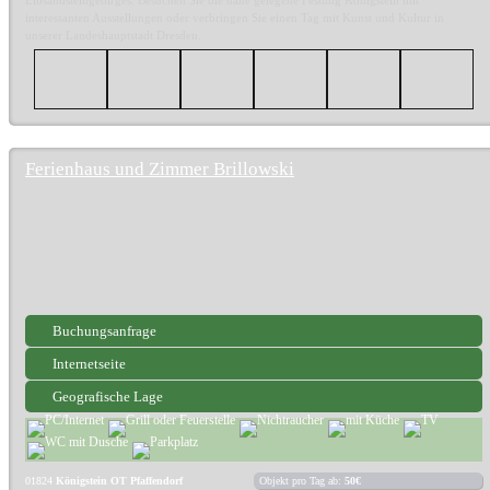
interessanten Ausstellungen oder verbringen Sie einen Tag mit Kunst und Kultur in
unserer Landeshauptstadt Dresden.
Ferienhaus und Zimmer Brillowski
Buchungsanfrage
Internetseite
Geografische Lage
01824
Königstein OT Pfaffendorf
Objekt pro Tag ab:
50€