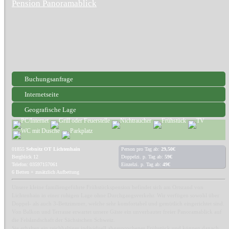
Pension Panoramablick
Buchungsanfrage
Internetseite
Geografische Lage
01855
Sebnitz OT Lichtenhain
Person pro Tag ab:
29,50€
Bergblick 12
Doppelzi. p. Tag ab:
59€
Telefon: 03597157061
Einzelzi. p. Tag ab:
49€
6 Betten + zusätzlich Aufbettung
Unsere kleine familiengeführte Frühstückspension befindet sich am Ortsrand von
Lichtenhain in einer ruhigen Lage ohne Durchgangsverkehr. Wir verfügen sowohl über
Doppel- als auch 3-Bettzimmer, welche sehr komfortabel und gemütlich eingerichtet sind.
Von Balkon und Terrasse erwartet unsere Gäste ein unverbauter freier Panoramablick auf
die Felslandschaft der Sächsischen Schweiz.
Sie erhalten ein reichhaltiges individuell abgesprochenes Frühstück und können danach