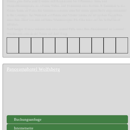
Unsere gute Stube zum Erholen und Entspannen für 3 Personen. Ganz viel
Wohlfühlatmosphäre im offenen Wohn- und Essbereich zum Kochen & Genießen in der
Küche, beim ins Feuer des Gussofens schauen oder bei einem guten Buch eingemummelt
in der Lesekoje. Bei Weitblick auf Felsen und Wälder träumt ihr im großen Doppelbett
unter dem Dach von den nächsten Wanderungen. Ein Gast kann auf der Schlafcouch
schlafen.
Nach langen Touren erholen sich eure müden Füße unter dem Sternhimmel im warmen
Waschzuber oder in der Sauna auf dem Hang.
Panoramahotel Wolfsberg
Buchungsanfrage
Internetseite