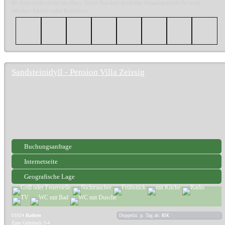
Ihr Auto parkt direkt am Haus. Unser Standort ist idealer Ausgangspunkt für viele
Wander- Kletter- oder Radtouren.
Sandsteinidyll - Pension Villa Zeissig
Buchungsanfrage
Internetseite
Geografische Lage
01824
Rathen
Doppelzi. p. Tag ab:
85€
Zum Grünbach 3-4