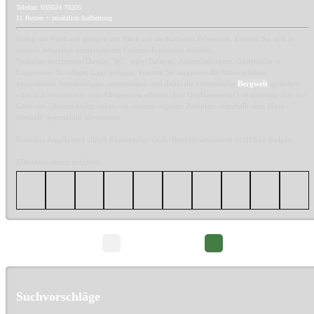
Telefon: 035024 70205
11 Betten + zusätzlich Aufbettung
Ruhig am Waldrand gelegen mit Blick auf die Rathener Felsenwelt, können Sie sich in
unserer behaglich eingerichteten Frühstückspension erholen.
Nichtraucherzimmer(Dusche, WC, teilw. Balkon), Aufenthaltsraum, Gästeküche u.
Liegewiese. In ruhiger Lage gelegen, können Sie ungestört die Natur erleben,
ausgedehnte Wanderungen unternehmen und dabei die romantische
Bergwelt
genießen
oder sich einfach nur vom Alltagsstress erholen. Der Ort(Basteiseite!) ist autofrei, aber für
Gäste mit Übernachtung haben wir unseren eigenen Parkplatz unterhalb vom Haus
(deshalb Sperrschild übersehen).
Betreiber Angela und Ulrich Kleinstäuber GbR- Bischofswerdaerstr.31 01833 Stolpen
#Direktbuchung möglich
Seite 1/8
Suchvorschläge