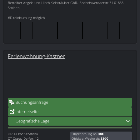
Betreiber Angela und Ulrich Kleinstäuber GbR- Bischofswerdaerstr.31 01833
Stolpen
#Direktbuchung möglich
Ferienwohnung-Kästner
Buchungsanfrage
Internetseite
Geografische Lage
01814
Bad Schandau
Objekt pro Tag ab:
48€
OT Ostrau Dorfstr. 12
Objekt p. Woche ab:
330€