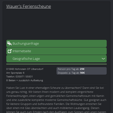
Wauer's Ferienscheune
Buchungsanfrage
Internetseite
Geografische Lage
01848
Hohnstein OT Ulbersdorf
Person pro Tag ab:
25€
Am Sportplatz 6
Doppelzi. p. Tag ab:
50€
Telefon: 035971 55931
8 Betten + zusätzlich Aufbettung
Haben Sie Lust in einer ehemaligen Scheune zu übernachten? Dann sind Sie bei
uns genau richtig. Wir bieten Ihnen modern und komplett eingerichtete
Ferienwohnungen, einen urigen und gemütlichen Gemeinschaftsraum mit Kamin
und eine zusätzliche komplette moderne Gemeinschaftsküche. Gut geeignet auch
für kleinere Gruppen und befreundete Familien. Die Wohnungen erreichen Sie
über einen mit Glas überdachten und auch möblierten Laubengang. Diesen
können Sie auch zum Erholen nach den Ausflügen, zum Sonnen und Lesen nutzen