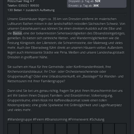
Pötzschaer Weg 4-7
Doppelzi. p. Tag ab:
52€
Telefon: 035021 99930
Einzelzi. p. Tag ab:
30€
130 Betten + zusätzlich Aufbettung
Unsere Gästehäuser liegen ca. 35 km von Dresden entfernt im malerischen
Luftkurort Rathen mitten in der landschaftlich reizvollen Sächsischen Schweiz. Von
unseren Gästehäusern aus können Sie einen direkten Ausblick auf die Elbe und
die
Bastei
, eine der bekanntesten Sehenswürdigkeiten des Elbsandsteingebirges,
genießen. Es bieten sich zahlreiche Kletter- und Wandermöglichkeiten wie die
Festung Königstein, der Lilienstein, die Schrammsteine, der Malerweg und vieles
mehr. Auch der Elberadweg führt direkt an unseren Häusern vorbei. Außerdem
liegen auch interessante Städte wie Pirna, Meißen und unsere Landeshauptstadt
Dresden in greifbarer Nähe.
Sie suchen ein Haus für Ihre Gemeinde- oder Konfirmandenfreizeit, Ihre
Kirchenvorstandsklausur, Ihr Chor- oder Orchesterwochenende oder
Gruppenausflug? Oder eine Urlaubsunterkunft, ein „Basislager“ für Wander- und
Klettertouren mit Ihrer Familiengruppe?
Dann sind Sie bei uns genau richtig, fragen Sie jetzt Ihren Wunschtermin bei uns
an! Wir bieten Ihnen Doppel, Familien- und Einzelzimmer, Vollversorgung,
Gruppenräume, einen Kiosk mit Kaffeevollautomat sowie einen tollen
Kinderspielplatz, eine große Spielwiese mit Grillmöglichkeit und Lagerfeuerplatz
und vieles mehr.
#Wandergruppe #Feiern #Brainstorming #Firmenevent #Schulung