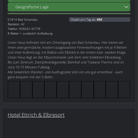
Geografische Lage
01814
Bad Schandau
Objekt pro Tag ab:
45€
Basteistr. 42
Telefon: 035022 42779
8 Betten + zusätzlich Aufbettung
Unser Haus befindet sich am Ortseingang von Bad Schandau. Hier bieten wir
Ihnen zwei gemütliche, modern ausgestattete Ferienwohnungen mit je 4 Betten
und einer Aufbettung, mit Balkon und Elbblick in der ersten bzw. zweiten Etage.
Unser Haus liegt an der Elbpromenade und dem sehr beliebten Elbradweg.
Bis zum Zentrum, Dampferanlegestelle, Bahnhof und Toskana Therme sind es
circa 10-15 Minuten Fußweg.
Alle bekannten Wander- und Ausflugsziele sind von uns gut erreichbar - auch
ganz bequem mit der S-Bahn.
Hotel Ettrich & Elbresort