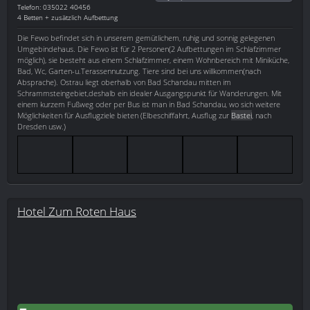
Telefon: 035022 40456
4 Betten + zusätzlich Aufbettung
Die Fewo befindet sich in unserem gemütlichem, ruhig und sonnig gelegenen
Umgebindehaus. Die Fewo ist für 2 Personen(2 Aufbettungen im Schlafzimmer
möglich), sie besteht aus einem Schlafzimmer, einem Wohnbereich mit Miniküche,
Bad, Wc, Garten-u.Terassennutzung. Tiere sind bei uns willkommen(nach
Absprache). Ostrau liegt oberhalb von Bad Schandau mitten im
Schrammsteingebiet,deshalb ein idealer Ausgangspunkt für Wanderungen. Mit
einem kurzem Fußweg oder per Bus ist man in Bad Schandau, wo sich weitere
Möglichkeiten für Ausflugziele bieten (Elbeschiffahrt, Ausflug zur
Bastei
, nach
Dresden usw.)
Hotel Zum Roten Haus