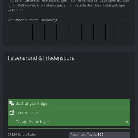
In unseren Landhaus-Ferienwohnungen in sonnenverwöhnter Lage oberhalb vom
Kurort Rathen, heißen wir Stammgäste und Freunde des Elbsandsteingebirges
willkommen.
Wir brfinden uns am Elberadweg.
Felsengrund & Friedensburg
Buchungsanfrage
Internetseite
Geografische Lage
01824
Kurort Rathen
Person pro Tag ab:
30€