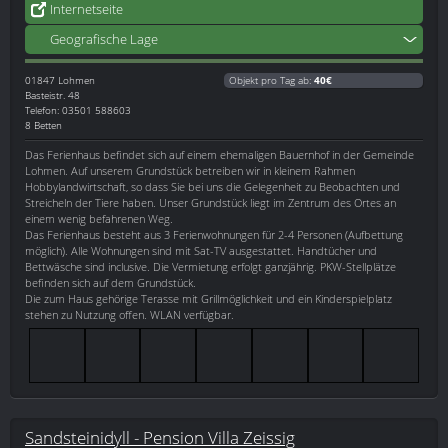
Internetseite
Geografische Lage
01847
Lohmen
Objekt pro Tag ab:
40€
Basteistr. 48
Telefon: 03501 588603
8 Betten
Das Ferienhaus befindet sich auf einem ehemaligen Bauernhof in der Gemeinde
Lohmen. Auf unserem Grundstück betreiben wir in kleinem Rahmen
Hobbylandwirtschaft, so dass Sie bei uns die Gelegenheit zu Beobachten und
Streicheln der Tiere haben. Unser Grundstück liegt im Zentrum des Ortes an
einem wenig befahrenen Weg.
Das Ferienhaus besteht aus 3 Ferienwohnungen für 2-4 Personen (Aufbettung
möglich). Alle Wohnungen sind mit Sat-TV ausgestattet. Handtücher und
Bettwäsche sind inclusive. Die Vermietung erfolgt ganzjährig. PKW-Stellplätze
befinden sich auf dem Grundstück.
Die zum Haus gehörige Terasse mit Grillmöglichkeit und ein Kinderspielplatz
stehen zu Nutzung offen. WLAN verfügbar.
Sandsteinidyll - Pension Villa Zeissig