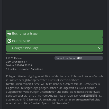
Buchungsanfrage
Internetseite
Geografische Lage
01824
Rathen
Doppelzi. p. Tag ab:
85€
Zum Grünbach 3-4
Telefon: 035024 70205
11 Betten + zusätzlich Aufbettung
Ruhig am Waldrand gelegen mit Blick auf die Rathener Felsenwelt, können Sie sich
in unserer behaglich eingerichteten Frühstückspension erholen.
Nichtraucherzimmer(Dusche, WC, teilw. Balkon), Aufenthaltsraum, Gästeküche u.
Liegewiese. In ruhiger Lage gelegen, können Sie ungestört die Natur erleben,
ausgedehnte Wanderungen unternehmen und dabei die romantische Bergwelt
genießen oder sich einfach nur vom Alltagsstress erholen. Der Ort(
Basteiseite
!) ist
autofrei, aber für Gäste mit Übernachtung haben wir unseren eigenen Parkplatz
unterhalb vom Haus (deshalb Sperrschild übersehen).