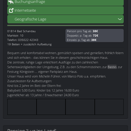
Buchungsanfrage
Internetseite
Geografische Lage
01814
Bad Schandau
Person pro Tag ab:
38€
Marktstr. 10
Doppelzi. p. Tag ab:
72€
Telefon: 035022 42343
Einzelzi. p. Tag ab:
38€
19 Betten + zusätzlich Aufbettung
Bequem und komfortabel wohnen, gemütlich speisen und genießen, fröhlich feiern
und sich erholen - das können Sie in diesem geschichtsträchtigen Haus.
Die zentrale, ruhige Lage erleichtert Ausflüge zu den zahlreichen
Sehenswürdigkeiten der Umgebung, Z.B. zu den Schrammsteinen, zur
Bastei
, zur
Festung Königstein ... eigener Parkplatz am Haus.
Unser Haus wird vom Michelin Führer, von Marco Polo u.a. empfohlen.
Zusatzkosten für Aufbettungen:
Kind bis 2 Jahre im Bett der Eltern frei
Babybett 5,00 Euro; Kinder bis 12 Jahre 16,00 Euro
Jugendlicher ab 13 Jahre / Erwachsener 24,00 Euro
Pension 'Lug ins Land'