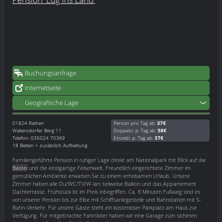
Buchungsanfrage
Internetseite
Geografische Lage
01824
Rathen
Person pro Tag ab:
37€
Waltersdorfer Berg 11
Doppelzi. p. Tag ab:
58€
Telefon: 035024 70369
Einzelzi. p. Tag ab:
37€
18 Betten + zusätzlich Aufbettung
Familiengeführte Pension in ruhiger Lage direkt am Nationalpark mit Blick auf die
Bastei
und die einzigartige Felsenwelt. Freundlich eingerichtete Zimmer im
gemütlichen Ambiente erwarten Sie zu einem erholsamen Urlaub. Unsere
Zimmer haben alle Du/WC/TV/W-lan, teilweise Balkon und das Appartement
Dachterrasse. Frühstück ist im Preis inbegriffen. Ca. 8 Minuten Fußweg sind es
von unserer Pension bis zur Elbe mit Schiffsanlegestelle und Bahnstation mit S-
Bahn-Verkehr. Für unsere Gäste steht ein kostenloser Parkplatz am Haus zur
Verfügung. Für mitgebrachte Fahrräder haben wir eine Garage zum sicheren