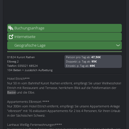
Buchungsanfrage
Internetseite
Geografische Lage
01824
Kurort Rathen
Person pro Tag ab:
47,50€
Elbweg 2
Doppelzi. p. Tag ab:
95€
Telefon: 035021 68524
Einzelzi. p. Tag ab:
69€
104 Betten + zusätzlich Aufbettung
Hotel Ettrich***
Nur 50 m vom Bahnhof Kurort Rathen entfernt, empfängt Sie unser Wellnesshotel
Ettrich mit Restaurant und Terrasse, herrlichem Blick auf die Felsformation der
Bastei
und die Elbe.
Appartements Elbresort ****
Nur 300m vom Hotel Ettrich entfernt, empfängt Sie unsere Appartement-Anlage
"elbresort" mit 16 exklusiven Appartements für 2 bis 4 Personen, für Ihren Urlaub
in der Sächsischen Schweiz.
Lanhaus Weißig-Ferienwohnungen****