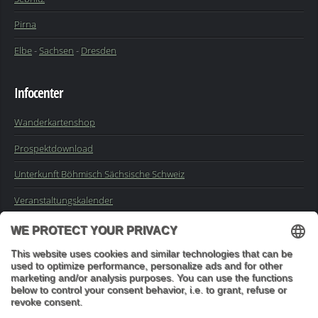
Pirna
Elbe
-
Sachsen
-
Dresden
Infocenter
Wanderkartenshop
Prospektdownload
Unterkunft Böhmisch Sächsische Schweiz
Veranstaltungskalender
Kontakt
Impressum
Buchungsanfrage