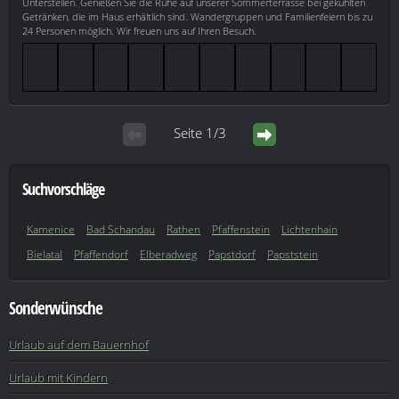
Unterstellen. Genießen Sie die Ruhe auf unserer Sommerterrasse bei gekühlten
Getränken, die im Haus erhältlich sind. Wandergruppen und Familienfeiern bis zu
24 Personen möglich. Wir freuen uns auf Ihren Besuch.
Seite 1/3
Suchvorschläge
Kamenice
Bad Schandau
Rathen
Pfaffenstein
Lichtenhain
Bielatal
Pfaffendorf
Elberadweg
Papstdorf
Papststein
Sonderwünsche
Urlaub auf dem Bauernhof
Urlaub mit Kindern