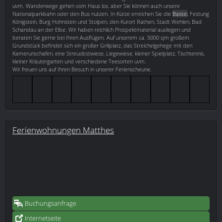
uvm. Wanderwege gehen vom Haus los, aber Sie können auch unsere
Nationalparkbahn oder den Bus nutzen. In Kürze erreichen Sie die
Bastei
, Festung
Königstein, Burg Hohnstein und Stolpen, den Kurort Rathen, Stadt Wehlen, Bad
Schandau an der Elbe. Wir haben reichlich Prospektmaterial ausliegen und
beraten Sie gerne bei Ihren Ausflügen. Auf unserem ca. 5000 qm großem
Grundstück befindet sich ein großer Grillplatz, das Streichelgehege mit den
Kamerunschafen, eine Streuobstwiese, Liegewiese, kleiner Spielplatz, Tischtennis,
kleiner Kräutergarten und verschiedene Teesorten uvm.
Wir freuen uns auf Ihren Besuch in unserer Ferienscheune.
Ferienwohnungen Matthes
Buchungsanfrage
Internetseite