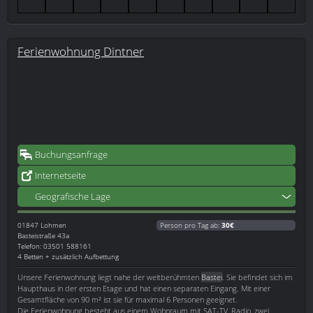
Ferienwohnung Dintner
Buchungsanfrage
Internetseite
Geografische Lage
01847
Lohmen
Person pro Tag ab:
30€
Basteistraße 43a
Telefon: 03501 588161
4 Betten + zusätzlich Aufbettung
Unsere Ferienwohnung liegt nahe der weltberühmten
Bastei
. Sie befindet sich im
Haupthaus in der ersten Etage und hat einen separaten Eingang. Mit einer
Gesamtfläche von 90 m² ist sie für maximal 6 Personen geeignet.
Die Ferienwohnung besteht aus einem Wohnraum mit SAT-TV, Radio, zwei