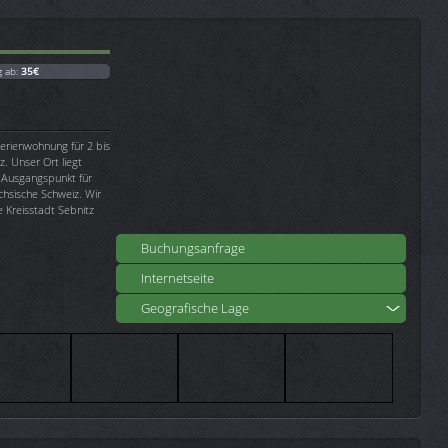
g ab:
35€
Ferienwohnung für 2 bis
. Unser Ort liegt
r Ausgangspunkt für
hsische Schweiz. Wir
 Kreisstadt Sebnitz
Buchungsanfrage
Internetseite
Geografische Lage