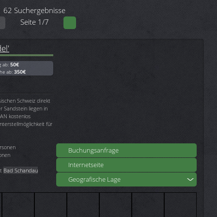
62 Suchergebnisse
Seite 1/7
el'
g ab:
50€
he ab:
350€
ischen Schweiz direkt
 Sandstein liegen in
LAN kostenlos
erstellmöglichkeit für
ersonen
Buchungsanfrage
sonen
Internetseite
dt
Bad Schandau
Geografische Lage