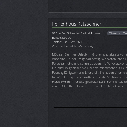
Ferienhaus Katzschner
01814
Bad Schandau Stadtteil Prossen
Objekt pro Ta
Bergstrasse 29
Telefon: 035022/42974
2 Betten + zusätzlich Aufbettung
Möchten Sie Ihren Urlaub im Grünen und abseits von 
dann sind Sie bei uns genau richtig. Wir bieten Ihnen e
Personen, ruhig und sonnig gelegen mit Parkplatz vo
Grundstück genießen Sie einen wunderschönen Blick in
Festung Königstein und Lilienstein. Sie haben einen i
für Wanderungen und Radtouren in die Sächsische un
Haben wir Ihr Interesse geweckt? Dann nehmen Sie do
uns auf! Auf Ihren Besuch freut sich Familie Katzschner