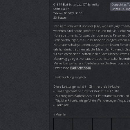
01814
Bad Schandau, OT Schmilka
Doppelzi. p. T
Schmilka 37
Einzelzi. p. Ta
Telefon: 035022 9130
23 Betten
Inspiriert vom Wald und der Jagd, wo einst Jägermeist
wohnten, sind heute komfortable und mit viel Liebe zu
Hotelapartments für zwei, vier oder sechs Personen. Di
Ferienwohnungen, mit Holzfußböden, ausgesuchtem an
Naturlatexschlafsystemen ausgestattet, lassen Sie von 
Jahrhunderts träumen, als die Maler der Romantik da
für sich entdeckten. Mitten in der Sächsischen Schwei
Malerweg gelegen, verzaubert das historische Ensembl
Mühle, Biergarten und Badehaus im Dorfkern von Sch
Ortsteil von
Bad Schandau
.
Direktbuchung möglich
Diese Leistungen sind im Zimmerpreis inklusive:
- Bio-Langschläfer-Frühstücksbuffet bis 12 Uhr
- Nutzung des Badehauses mit Panoramasaunen und R
- Tägliche Rituale, wie geführte Wanderungen, Yoga, L
- Parkplatz
#Muehle