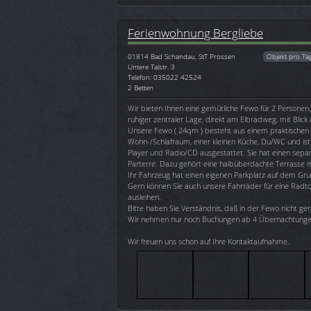
Ferienwohnung Bergliebe
01814
Bad Schandau, StT Prossen
Objekt pro Ta
Untere Talstr. 3
Telefon: 035022 42524
2 Betten
Wir bieten Ihnen eine gemütliche Fewo für 2 Personen,
ruhiger zentraler Lage, direkt am Elbradweg, mit Blick a
Unsere Fewo ( 24qm ) besteht aus einem praktischen
Wohn-/Schlafraum, einer kleinen Küche, Du/WC und ist
Player und Radio/CD ausgestattet. Sie hat einen separ
Parterre. Dazu gehört eine halbüberdachte Terrasse 
Ihr Fahrzeug hat einen eigenen Parkplatz auf dem Gru
Gern können Sie auch unsere Fahrräder für eine Rad
ausleihen.
Bitte haben Sie Verständnis, daß in der Fewo nicht ger
Wir nehmen nur noch Buchungen ab 4 Übernachtunge
Wir freuen uns schon auf Ihre Kontaktaufnahme.