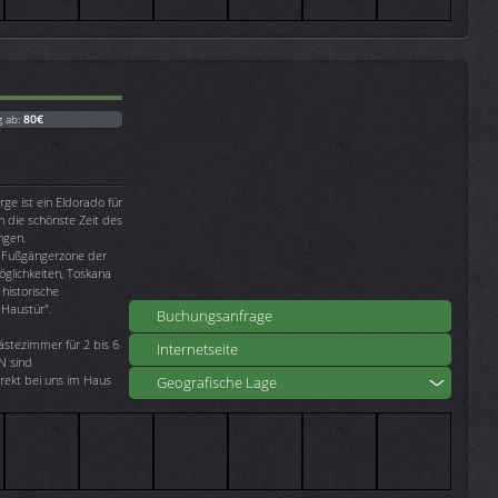
g ab:
80€
ge ist ein Eldorado für
n die schönste Zeit des
ngen.
 Fußgängerzone der
öglichkeiten, Toskana
historische
r Haustür".
Buchungsanfrage
ästezimmer für 2 bis 6
Internetseite
N sind
irekt bei uns im Haus
Geografische Lage