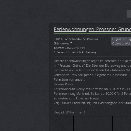
Ferienwohnungen 'Prossner Gründ
01814
Bad Schandau Stt Prossen
Objekt pro Ta
Gründelweg 7
Objekt p. Woc
Telefon: 035022 40444
8 Betten + zusätzlich Aufbettung
Unsere Ferienwohnungen liegen im Zentrum der Sächs
im "Prossner Gründel" Die Elbe, der Elbradweg und der
Sichtweite und laden zu sportlichen Aktivitäten ein. W
vorhanden. PKW Stellplatz auf eigenem Grundstück. Unt
Fahrräder vorhanden.
Unsere Preise:
Ferienwohnung Rocky mit Terrasse ab 50,00 € für 2 P
Ferienwohnung Marie mit Balkon ab 60,00 € für 2 Per
zu mieten ab 5 Übernachtungen
Zzgl. 30,00 € Endreinigung und Gästeabgabe der Sta
Herzlich Willkommen !