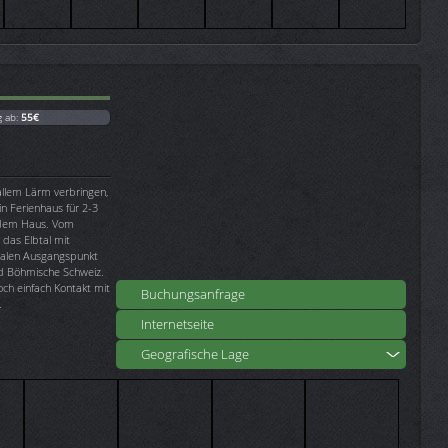
g ab:
55€
allem Lärm verbringen,
in Ferienhaus für 2-3
r dem Haus. Vom
 das Elbtal mit
dealen Ausgangspunkt
d Böhmische Schweiz.
ch einfach Kontakt mit
Buchungsanfrage
.
Internetseite
Geografische Lage