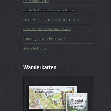
Unterkunft - Karte
Hotels Sächsisch-Böhmische Schweiz
Ferienwohnungen Sächsische Schweiz
Privatzimmer Sächsische Schweiz
Camping Sächsische Schweiz
alle Unterkünfte
Wanderkarten