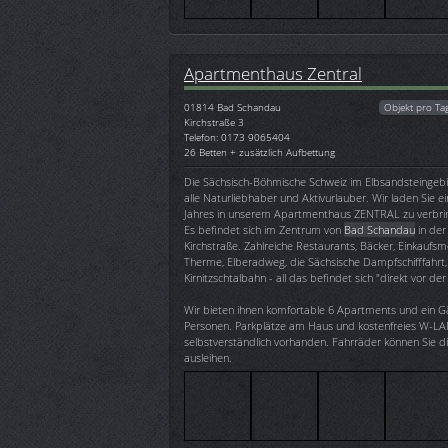
Apartmenthaus Zentral
01814
Bad Schandau
Objekt pro Ta
Kirchstraße 3
Telefon: 0173 9065404
26 Betten + zusätzlich Aufbettung
Die Sächsisch-Böhmische Schweiz im Elbsandsteingebir
alle Naturliebhaber und Aktivurlauber. Wir laden Sie ei
Jahres in unserem Apartmenthaus ZENTRAL zu verbri
Es befindet sich im Zentrum von
Bad Schandau
in der
Kirchstraße. Zahlreiche Restaurants, Bäcker, Einkaufsm
Therme, Elberadweg, die Sächsische Dampfschifffahrt, 
Kirnitzschtalbahn - all das befindet sich "direkt vor de
Wir bieten ihnen komfortable 6 Apartments und ein G
Personen. Parkplätze am Haus und kostenfreies W-LA
selbstverständlich vorhanden. Fahrräder können Sie d
ausleihen.