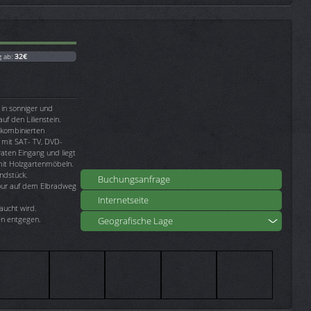
g ab:
32€
 in sonniger und
uf den Lilienstein.
 kombinierten
 mit SAT- TV, DVD-
aten Eingang und liegt
mit Holzgartenmöbeln.
ndstück.
Buchungsanfrage
tour auf dem Elbradweg
Internetseite
aucht wird.
n entgegen.
Geografische Lage