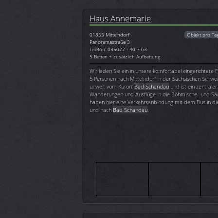
Haus Annemarie
01855
Mittelndorf
Objekt pro Ta
Panoramastraße 3
Telefon: 035022 - 40 7 63
5 Betten + zusätzlich Aufbettung
Wir laden Sie ein in unsere komfortabel eingerichtete 
5 Personen nach Mittelndorf in der Sächsischen Schweiz
unweit vom Kurort
Bad Schandau
und ist ein zentrale
Wanderungen und Ausflüge in die Böhmische- und Säc
haben hier eine Verkehrsanbindung mit dem Bus in die
und nach
Bad Schandau
.