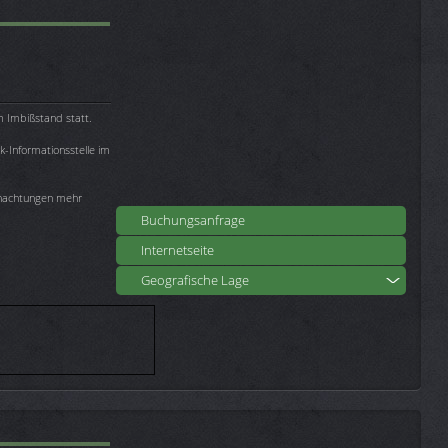
m Imbißstand statt.
k-Informationsstelle im
rnachtungen mehr
Buchungsanfrage
Internetseite
Geografische Lage