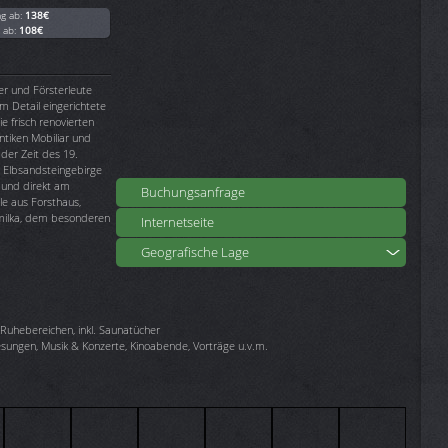
ag ab:
138€
g ab:
108€
er und Försterleute
m Detail eingerichtete
e frisch renovierten
tiken Mobiliar und
der Zeit des 19.
s Elbsandsteingebirge
z und direkt am
Buchungsanfrage
e aus Forsthaus,
milka, dem besonderen
Internetseite
Geografische Lage
uhebereichen, inkl. Saunatücher
esungen, Musik & Konzerte, Kinoabende, Vorträge u.v.m.