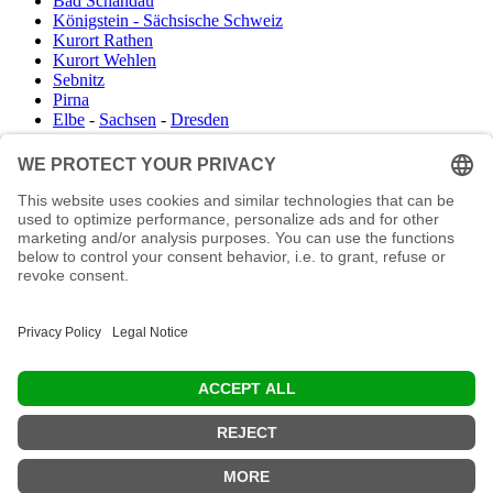
Bad Schandau
Königstein - Sächsische Schweiz
Kurort Rathen
Kurort Wehlen
Sebnitz
Pirna
Elbe
-
Sachsen
-
Dresden
Infocenter
Wanderkartenshop
Prospektdownload
Unterkunft Böhmisch Sächsische Schweiz
Veranstaltungskalender
Kontakt
Impressum
Buchungsanfrage
Mail an die Redaktion
"In den Wäldern sind Dinge, über die nachzudenken man jahrelang i
Moos liegen könnte." (Franz Kafka)