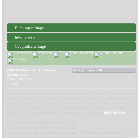
Buchungsanfrage
Internetseite
Geografische Lage
01814
Bad Schandau, OT Schmilka
Objekt pro Tag ab:
138€
Schmilka Nr. 36
Telefon: 035022 9130
4 Betten
Urgemütlich wohnen wie die alten Müllersleute im ältesten Haus von Schmilka von 1665,
direkt über dem Mühlrad am plätschernden Bach und mit Blick in den Mühlenhof.
Authentischer geht es nicht! Mitten in der Sächsischen Schweiz und direkt am Malerweg
gelegen, verzaubert das historische Ensemble aus Forsthaus, Mühle, Biergarten und
Badehaus im Dorfkern von Schmilka, dem besonderen Ortsteil von
Bad Schandau
.
Diese Leistungen sind im Zimmerpreis inklusive:
- Bio-Langschläfer-Frühstücksbuffet bis 12 Uhr
- Nutzung des Badehauses mit Panoramasaunen und Ruhebereichen, inkl. Saunatücher
- Tägliche Rituale, wie geführte Wanderungen, Yoga, Lesungen, Musik & Konzerte,