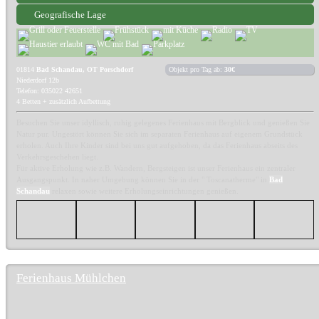
Geografische Lage
01814
Bad Schandau, OT Porschdorf
Objekt pro Tag ab:
30€
Niederdorf 12b
Telefon: 035022 42651
4 Betten + zusätzlich Aufbettung
Besuchen Sie unser idyllisch, ruhig gelegenes Ferienhaus mit Bergblick und genießen Sie
Natur pur. Ungestört können Sie sich im separaten Ferienhaus auf eigenem Grundstück
erholen. Auch Ihre Kinder sind bei uns gut aufgehoben, da das Ferienhaus abseits des
Verkehrsgeschehen liegt.
Für aktive Erholung wie z.B. Wandern, Bergsteigen ist unser Ferienhaus ein zentraler
Ausgangspunkt. In naher Umgebung können Sie in der " Toscanatherme" in
Bad
Schandau
relaxen sowie weitere Erholungseinrichtungen genießen.
Ferienhaus Mühlchen