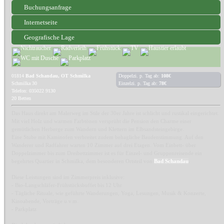
Buchungsanfrage
Internetseite
Geografische Lage
01814
Bad Schandau, OT Schmilka
Doppelzi. p. Tag ab:
108€
Schmilka 30
Einzelzi. p. Tag ab:
78€
Telefon: 035022 9130
20 Betten
Das Haus direkt am Malerweg im Stile der 30er Jahre ist schlicht und rustikal eingerichtet.
Mit viel Holz und warmen Farbtönen versprüht die Pension den Charme einer
gemütlichen Herberge zum Wandern und Klettern im Elbsandsteingebirge.
Eine Stube mit Kaminofen verbreitet zudem behagliche Baudenstimmung. Auf den
Wanderer und Radfahrer warten 10 Zimmer auf drei Etagen. Vom Einbett- über
Doppelzimmer bis zum Dreibettzimmer ist es für Einzel- und Gruppenreisende ein
begehrtes Quartier in Schmilka, dem besonderen Ortsteil von
Bad Schandau
.
Diese Leistungen sind im Zimmerpreis inklusive:
- Bio-Langschläfer-Frühstücksbuffet bis 12 Uhr
- Tägliche Rituale, wie geführte Wanderungen, Yoga, Lesungen, Musik & Konzerte,
Kinoabende, Vorträge u.v.m.
- Parkplatz