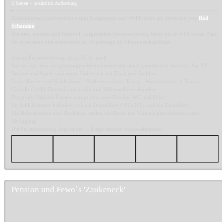
3 Betten + zusätzlich Aufbettung
Romantisches Fachwerkhaus zum Entspannen und Wohlfühlen am Stadtrand von
Bad
Schandau
.
Die neu, modern und liebevoll ausgestattete Ferienwohnung bietet bis zu 4 Personen Platz
für erholsame und erlebnisreiche Urlaubstage im Elbsandsteingebirge.
Unsere Ferienwohnung ist ca. 55 m² groß.
Sie verfügt über ein geräumiges Wohnzimmer mit einer gemütlichen Sitzecke, Sat-TV,
Bücher und Spiele und einen Essbereich mit Tisch und Stühlen.
In der Küche sind Kühlschrank, Kaffeemaschine, Toaster, Wasserkocher, 4-Zonen-
Cerankochfeld, Dunstabzugshaube und Mikrowelle vorhanden.
Das große Bad mit Fenster verügt über eine Dusche, WC und Föhn.
Im Schlafzimmer befinden sich ein Doppelbett (180x200) und ein Einzelbett.
Ein Babyreisebett und Hochstuhl stellen wir Ihnen auf Wunsch gern kostenlos zur
Verfügung.
Die Ferienwohnung liegt in der 1. Etage unseres Fachwerkhauses.
Pension und Fewo`s 'Zaukeneck'