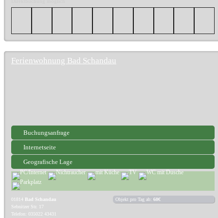
Direktbuchung möglich
Ferienwohnung Bad Schandau
Buchungsanfrage
Internetseite
Geografische Lage
01814
Bad Schandau
Objekt pro Tag ab:
60€
Sebnitzer Str. 17
Telefon: 035022 43431