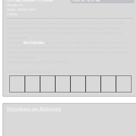
01814
Bad Schandau / ST Prossen
Objekt pro Tag ab:
60€
Talstraße 15a
Telefon: 035022 43324
3 Betten
Wir laden Sie herzlich ein in unsere Ferienwohnung nach Prossen an der Elbe in der
Sächsischen Schweiz. Unsere Ferienwohnung liegt am Elberadweg, am Fuße des
Lilienstein. Prossen ist ein idealer Ausgangspunkt zu allen bekannten Wander- und
Ausflugszielen.
Der Kurort
Bad Schandau
ist ca. 3km von uns entfernt. Genießen Sie die Natur- und
Felsenlandschaft der Sächsischen Schweiz, oder erleben Sie bei einer Dampferfahrt das
Elbtal. Der Elberadweg bietet auch viele Möglichkeiten für Radtouren, auch bis in die
Böhmische Schweiz.
Die Vermietung erfolgt für April bis Oktober.
Wir freuen uns auf Ihren Besuch!
Ferienhaus am Malerweg