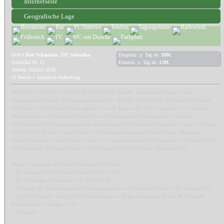
Internetseite
Geografische Lage
01814
Bad Schandau, OT Schmilka
Doppelzi. p. Tag ab:
188€
Schmilka Nr. 11
Einzelzi. p. Tag ab:
128€
Telefon: 035022 9130
22 Betten + zusätzlich Aufbettung
Viel Licht, viel Luft, reichlich Holz und helle Farben, ein schöner Garten, dazu
entspannende Musik und Vogelgezwitscher – das Bio Hotel in der Sächsische Schweiz!
Ein Haus voller Lebensfreude, genau wie wir. Lassen Sie sich verzaubern von einem
Ambiente aus exklusivem Ruderclub und anmutigem Strandhausstil. In einem
eindrucksvollen Naturpanorama in unverbauter Elbelandschaft garantiert unsere Trilogie
aus Bio Vital Küche, Gesundheits- und Entspannungsangeboten (Sauna, Massagen,...)
sowie Aktivsein in reiner Natur einen viel versprechenden Urlaubsgenuss. Freuen Sie sich
auf kuschelige Räume, frische Luft und natürliche Düfte von schönem Holz.
Diese Leistungen sind im Zimmerpreis inklusive:
- Bio-Langschläfer-Frühstücksbuffet bis 12 Uhr
- Bio-4-Gänge-Abendmenü 18 und 20 Uhr
- Nutzung des Badehauses mit Panoramasaunen und Ruhebereichen, inkl. Saunatücher
- Tägliche Rituale, wie geführte Wanderungen, Yoga, Lesungen, Musik & Konzerte,
Kinoabende, Vorträge u.v.m.
- Parkplatz