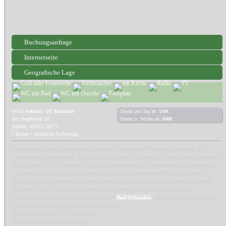
Buchungsanfrage
Internetseite
Geografische Lage
01855
Sebnitz, OT Altendorf
Objekt pro Tag ab:
150€
Am Hegebusch 20
Objekt p. Woche ab:
840€
Telefon: 035022 50777
7 Betten + zusätzlich Aufbettung
Unser neu errichtetes Ferienhaus befindet sich unweit des Malerweges oberhalb des
romantischen Kirnitzschtals. Das Haus verfügt auf 125 qm und 2 Etagen über insgesamt 4
Schlafzimmer für 7 Personen. Auf der Liegewiese und der Terrasse am Haus können Sie
entspannen. Zum Haus gehört ebenso eine Garage sowie weitere PKW-Stellplätze. Die
direkte Lage am Waldesrand garantiert ihnen eine ruhigen und erholsamen Aufenthalt.
Bekannte Wander- und Ausflugsziele wie die historische Kirnitzschtalbahn zum
Lichtenhainer Wasserfall und in die Kurstadt
Bad Schandau
, die Schrammsteine und der
Große Winterberg sind gut zu Fuß zu erreichen.
Preis bis 4 Personen: 150 Euro/Tag
Jede weitere Person 20 Euro/Tag