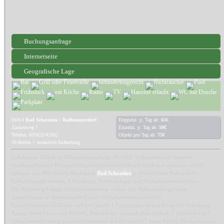
Buchungsanfrage
Internetseite
Geografische Lage
01814
Bad Schandau / Rathmannsdorf
Doppelzi. p. Tag ab:
65€
Zaukenweg 7
Einzelzi. p. Tag ab:
50€
Telefon: 035022/42582
Objekt pro Tag ab:
75€
10 Betten + zusätzlich Aufbettung
Erholsamer Urlaub im Elbsandsteingebirge. Herzlich Willkommen in unserem
familiengeführten Haus im ruhigen Zaukental direkt am Wald und dennoch zentral
gelegen, nur 800 m vom Marktplatz
Bad Schandau
´s, öffentlichem Nahverkehr,
Einkaufsmöglichkeiten, Elberadweg, Schiffsanleger und Toskanatherme entfernt.
Der Malerweg/Etappe 3/ führt unmittelbar vorbei. Der Behinderten gerechte
Aussichtsturm in Rathmannsdorf ist in 15 Gehminuten erreichbar.
Eine überdachte Grillhütte und pro Objekt 1 Carportplatz stehen Ihnen zur Verfügung.
Anlage mit 4 Fewo's mit DU/WC, Kleinküche, mit und ohne Balkon, 2 Fewo's mit je 2
Schlafzimmern sowie ein Zweibettzimmer mit Dusche/WC, keine Küche. Das Laden von