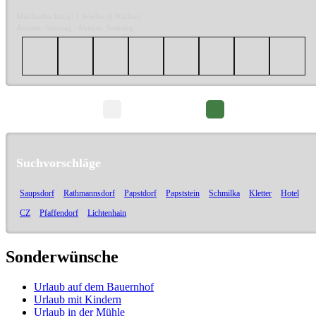
Mindestbuchung: 1 Woche (6 Nächte)
Anreise: Sonntag / Abreise: Samstag
Seite 1/7
Suchvorschläge
Saupsdorf
Rathmannsdorf
Papstdorf
Papststein
Schmilka
Kletter
Hotel
CZ
Pfaffendorf
Lichtenhain
Sonderwünsche
Urlaub auf dem Bauernhof
Urlaub mit Kindern
Urlaub in der Mühle