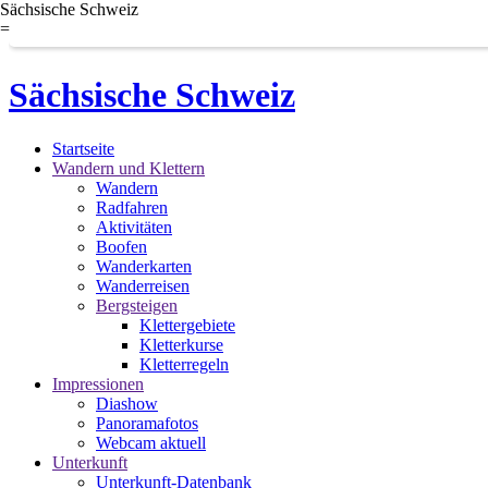
Sächsische Schweiz
=
Sächsische Schweiz
Startseite
Wandern und Klettern
Wandern
Radfahren
Aktivitäten
Boofen
Wanderkarten
Wanderreisen
Bergsteigen
Klettergebiete
Kletterkurse
Kletterregeln
Impressionen
Diashow
Panoramafotos
Webcam aktuell
Unterkunft
Unterkunft-Datenbank