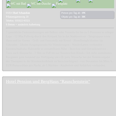
01814
Bad Schandau
Person pro Tag ab:
19€
Pflanzengartenweg 20
Objekt pro Tag ab:
38€
Telefon: 035022/43321
6 Betten + zusätzlich Aufbettung
3 gemütliche Ferienwohnungen mit Balkon oder Veranda für bis zu 5 Personen in ruhiger
Lage - 12 Min Fußweg durch den Kurpark bis in das Stadtzentrum - Sitzgruppen vorm
Haus und im Garten - Grill- und Feuerstelle mit Kessel - Abstellmöglichkeiten für
Fahrräder - Idealer Ausgangspunkt für Wanderungen - Wanderkarten vorhanden -
Kirnitzschtalbahn-Haltestelle in unmittelbarer Nähe - Brötchen und Getränkeservice -
Tiere nach Absprache - 3 Min zu Fuß bis zur Kirnitzschtal-Klinik ( Ich stehe ambulanten
Kurgästen gern beratend zur Verfügung um z.B. pers. Wünsche bei der Terminvergabe
der Therapien in der Kirnitzschtalklinik zu berücksichtigen) - von November bis März 5,-
EUR Preisnachlass pro Nacht, ab 5 Nächten - Kinderbett und Stühlchen vorhanden.
Hotel Pension und BergHaus "Rauschenstein"