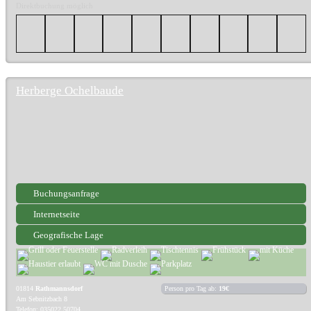
Direktbuchung möglich
Herberge Ochelbaude
Buchungsanfrage
Internetseite
Geografische Lage
01814
Rathmannsdorf
Person pro Tag ab:
19€
Am Sebnitzbach 8
Telefon: 035022 50704