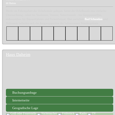
60 Betten
Direkt im Felsengebiet der Ochelwände gelegen, bietet die Ochelbaude eine einfache
Übernachtung - ideal für Studenten, Vereine, Naturfreunde - bei Gruppentreffen,
insbesondere für Klassenfahrten und Ferienfreizeit. Hier zwischen
Bad Schandau
und
Hohnstein befinden sich die Ausgangspunkte der bekanntesten Wandergebiete.
Haus Daheim
Buchungsanfrage
Internetseite
Geografische Lage