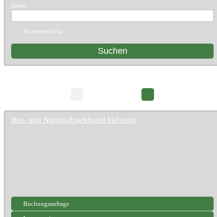
Betten:
Erweiterte Suche
62 Suchergebnisse
Seite 1/7
Bio- und Nationalparkhotel Helvetia
Buchungsanfrage