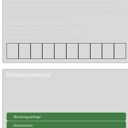
Akkus für Räder ist nur außerhalb der Appartements kostenpflichtig erlaubt. Wir
vermieten ganzjährig mit Mindestmietdauer von 5 Nächten und in den Ferien von 7
Nächten. Wir nehmen ab dem 01.03.2025 wieder Gäste als SELBSTVERSORGER auf.
Brötchensevice und Getränkeservice möglich.
Die angepassten Preise sind bei 5 Nächten Mindestmietdauer:
2-Bettzimmer für 2P/N 65€, bei einer P 50€/N
Objekt ab 75€/N
Zusätzliche Erwachsenen zahlen +15€/N, Kinder +10€/N
Ferienhaus Hanewald
Buchungsanfrage
Internetseite