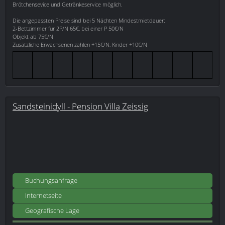
Brötchensevice und Getränkeservice möglich.
Die angepassten Preise sind bei 5 Nächten Mindestmietdauer:
2-Bettzimmer für 2P/N 65€, bei einer P 50€/N
Objekt ab 75€/N
Zusätzliche Erwachsenen zahlen +15€/N, Kinder +10€/N
Sandsteinidyll - Pension Villa Zeissig
Buchungsanfrage
Internetseite
Geografische Lage