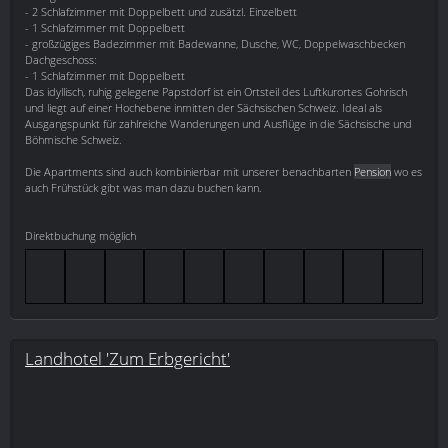
- 2 Schlafzimmer mit Doppelbett und zusätzl. Einzelbett
- 1 Schlafzimmer mit Doppelbett
- großzügiges Badezimmer mit Badewanne, Dusche, WC, Doppelwaschbecken
Dachgeschoss:
- 1 Schlafzimmer mit Doppelbett
Das idyllisch, ruhig gelegene Papstdorf ist ein Ortsteil des Luftkurortes Gohrisch
und liegt auf einer Hochebene inmitten der Sächsischen Schweiz. Ideal als
Ausgangspunkt für zahlreiche Wanderungen und Ausflüge in die Sächsische und
Böhmische Schweiz.
Die Apartments sind auch kombinierbar mit unserer benachbarten
Pension
wo es
auch Frühstück gibt was man dazu buchen kann.
Direktbuchung möglich
Landhotel 'Zum Erbgericht'