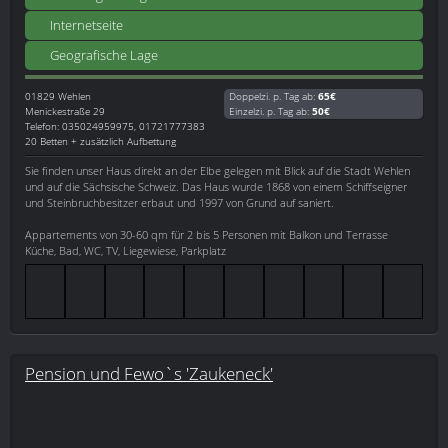
Internetseite
Geografische Lage
01829
Wehlen
Doppelzi. p. Tag ab:
65€
Menickestraße 29
Einzelzi. p. Tag ab:
50€
Telefon: 035024959975, 01721777383
20 Betten + zusätzlich Aufbettung
Sie finden unser Haus direkt an der Elbe gelegen mit Blick auf die Stadt Wehlen
und auf die Sächsische Schweiz. Das Haus wurde 1868 von einem Schiffseigner
und Steinbruchbesitzer erbaut und 1997 von Grund auf saniert.
Appartements von 30-60 qm für 2 bis 5 Personen mit Balkon und Terrasse
Küche, Bad, WC, TV, Liegewiese, Parkplatz
Pension und Fewo`s 'Zaukeneck'