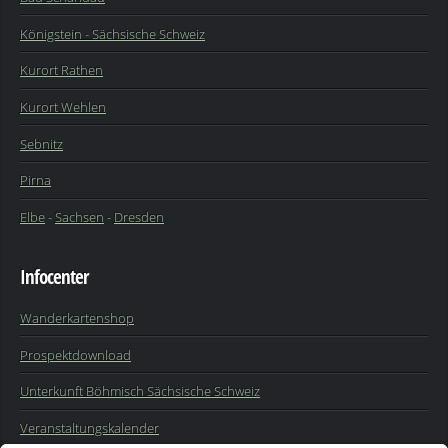
Königstein - Sächsische Schweiz
Kurort Rathen
Kurort Wehlen
Sebnitz
Pirna
Elbe
-
Sachsen
-
Dresden
Infocenter
Wanderkartenshop
Prospektdownload
Unterkunft Böhmisch Sächsische Schweiz
Veranstaltungskalender