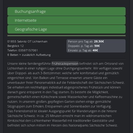
Buchungsanfrage
Internetseite
Geografische Lage
01855
Sebnitz OT Lichtenhain
Person pro Tag ab:
29,50€
Bergblick 12
Doppelzi. p. Tag ab:
59€
Telefon: 03597157061
Einzelzi. p. Tag ab:
49€
6 Betten + zusätzlich Aufbettung
Unsere kleine familiengeführte
Frühstückspension
befindet sich am Ortsrand von
Lichtenhain in einer ruhigen Lage ohne Durchgangsverkehr. Wir verfügen sowohl
über Doppel- als auch 3-Bettzimmer, welche sehr komfortabel und gemütlich
eingerichtet sind. Von Balkon und Terrasse erwartet unsere Gäste ein
unverbauter freier Panoramablick auf die Felslandschaft der Sächsischen Schweiz.
Sie erhalten ein reichhaltiges individuell abgesprochenes Frühstück und können
danach ganz entspannt in den Tag starten. Es besteht die Möglichkeit,
gemeinschaftlich einen Kühlschrank sowie Wasserkocher und Kaffeemaschine zu
nutzen. In unserem großen, gepflegten Garten stehen einige gemütliche
Sitzgruppen zum Erholen, Entspannen und Sonnenbaden zur Verfügung.
Das Feriendomizil ist idealer Ausgangspunkt für Wanderungen in die hintere
Sächsische Schweiz. In ca. 25 Minuten erreicht man im wildromantischen
Kirnitzschtal den Lichtenhainer Wasserfall mit traditioneller Gaststätte und
befindet sich schon mitten im Herzen des Nationalparks Sächsische Schweiz.