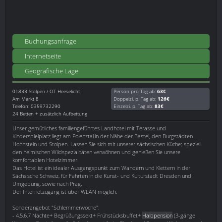
Buchungsanfrage
Internetseite
Geografische Lage
01833
Stolpen / OT Heeselicht
Person pro Tag ab:
63€
Am Markt 8
Doppelzi. p. Tag ab:
126€
Telefon: 0359732290
Einzelzi. p. Tag ab:
83€
24 Betten + zusätzlich Aufbettung
Unser gemütliches familiengeführtes Landhotel mit Terasse und
Kinderspielplatz,liegt am Polenztal,in der Nähe der Bastei, den Burgstädten
Hohnstein und Stolpen. Lassen Sie sich mit unserer sächsischen Küche; speziell
den heimischen Wildspezialitäten verwöhnen und genießen Sie unsere
komfortablen Hotelzimmer.
Das Hotel ist ein idealer Ausgangspunkt zum Wandern und Klettern in der
Sächsische Schweiz, für Fahrten in die Kunst- und Kulturstadt Dresden und
Umgebung, sowie nach Prag.
Der Internetzugang ist über WLAN möglich.
Sonderangebot "Schlemmerwoche":
- 4,5,6,7 Nächte+ Begrüßungssekt+ Frühstücksbuffet+
Halbpension
(3-gänge