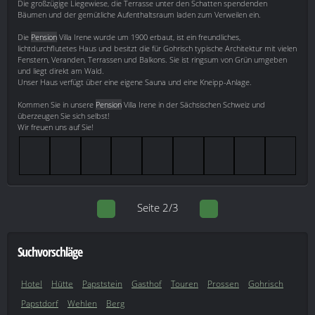
Die großzügige Liegewiese, die Terrasse unter den Schatten spendenden
Bäumen und der gemütliche Aufenthaltsraum laden zum Verweilen ein.
Die
Pension
Villa Irene wurde um 1900 erbaut, ist ein freundliches,
lichtdurchflutetes Haus und besitzt die für Gohrisch typische Architektur mit vielen
Fenstern, Veranden, Terrassen und Balkons. Sie ist ringsum von Grün umgeben
und liegt direkt am Wald.
Unser Haus verfügt über eine eigene Sauna und eine Kneipp-Anlage.
Kommen Sie in unsere
Pension
Villa Irene in der Sächsischen Schweiz und
überzeugen Sie sich selbst!
Wir freuen uns auf Sie!
Seite 2/3
Suchvorschläge
Hotel
Hütte
Papststein
Gasthof
Touren
Prossen
Gohrisch
Papstdorf
Wehlen
Berg