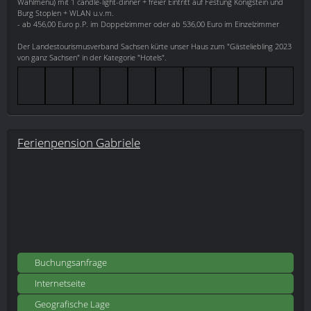
Wahlmenü) mit 1 candle-light-dinner + freier Eintritt auf Festung Königstein und
Burg Stoplen + WLAN u.v.m.
- ab 456,00 Euro p.P. im Doppelzimmer oder ab 536,00 Euro im Einzelzimmer
Der Landestourismusverband Sachsen kürte unser Haus zum "Gästeliebling 2023
von ganz Sachsen" in der Kategorie "Hotels".
Ferienpension Gabriele
Buchungsanfrage
Internetseite
Geografische Lage