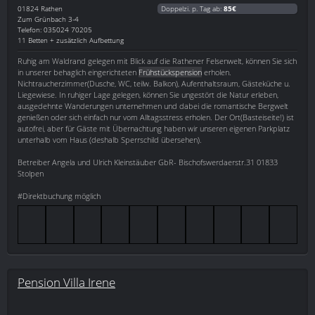
01824
Rathen
Doppelzi. p. Tag ab:
85€
Zum Grünbach 3-4
Telefon: 035024 70205
11 Betten + zusätzlich Aufbettung
Ruhig am Waldrand gelegen mit Blick auf die Rathener Felsenwelt, können Sie sich
in unserer behaglich eingerichteten
Frühstückspension
erholen.
Nichtraucherzimmer(Dusche, WC, teilw. Balkon), Aufenthaltsraum, Gästeküche u.
Liegewiese. In ruhiger Lage gelegen, können Sie ungestört die Natur erleben,
ausgedehnte Wanderungen unternehmen und dabei die romantische Bergwelt
genießen oder sich einfach nur vom Alltagsstress erholen. Der Ort(Basteiseite!) ist
autofrei, aber für Gäste mit Übernachtung haben wir unseren eigenen Parkplatz
unterhalb vom Haus (deshalb Sperrschild übersehen).
Betreiber Angela und Ulrich Kleinstäuber GbR- Bischofswerdaerstr.31 01833
Stolpen
#Direktbuchung möglich
Pension Villa Irene