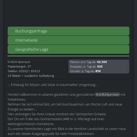
Buchungsanfrage
Internetseite
Geografische Lage
01824
Gohrisch
Person pro Tag ab:
43,50€
Pladerbergstr. 37
Doppelzi. p. Tag ab:
93€
Telefon: 035021 60523
Einzelzi. p. Tag ab:
85€
24 Betten + zusätzlich Aufbettung
-- Erholung für Körper und Seele in traumhafter Umgebung --
Herzlich willkommen in unserer gastlichen und gemütlichen
Wohlfühlpension
mit
Hotelniveau.
Nehmen Sie sich einmal Zeit, um tief durchzuatmen, um frische Luft und neue
Energie zu tanken …
Hier verbringen Sie Ihren Urlaub inmitten der Sächsischen Schweiz.
Der Ort am Fuße des Gohrischsteins (448 m ü. NN) liegt auf einer
wettergeschützten Hochebene.
Zu unserer himmlischen Lage mit Blick in die herrliche Landschaft ist unser Haus
auch der ideale Ausgangspunkt für viele Freizeitaktivitäten.