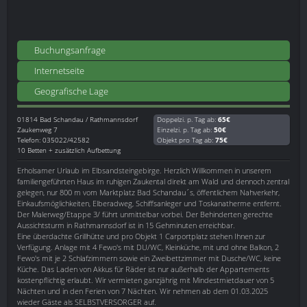
Buchungsanfrage
Internetseite
Geografische Lage
01814
Bad Schandau / Rathmannsdorf
Doppelzi. p. Tag ab:
65€
Zaukenweg 7
Einzelzi. p. Tag ab:
50€
Telefon: 035022/42582
Objekt pro Tag ab:
75€
10 Betten + zusätzlich Aufbettung
Erholsamer Urlaub im Elbsandsteingebirge. Herzlich Willkommen in unserem
familiengeführten Haus im ruhigen Zaukental direkt am Wald und dennoch zentral
gelegen, nur 800 m vom Marktplatz Bad Schandau´s, öffentlichem Nahverkehr,
Einkaufsmöglichkeiten, Elberadweg, Schiffsanleger und Toskanatherme entfernt.
Der Malerweg/Etappe 3/ führt unmittelbar vorbei. Der Behinderten gerechte
Aussichtsturm in Rathmannsdorf ist in 15 Gehminuten erreichbar.
Eine überdachte Grillhütte und pro Objekt 1 Carportplatz stehen Ihnen zur
Verfügung. Anlage mit 4 Fewo's mit DU/WC, Kleinküche, mit und ohne Balkon, 2
Fewo's mit je 2 Schlafzimmern sowie ein Zweibettzimmer mit Dusche/WC, keine
Küche. Das Laden von Akkus für Räder ist nur außerhalb der Appartements
kostenpflichtig erlaubt. Wir vermieten ganzjährig mit Mindestmietdauer von 5
Nächten und in den Ferien von 7 Nächten. Wir nehmen ab dem 01.03.2025
wieder Gäste als SELBSTVERSORGER auf.