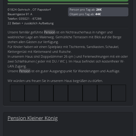
01824
Gohrisch , OT Papstdorf
Person pro Tag ab:
26€
Bauerngasse 91 A
Objekt pro Tag ab:
44€
Telefon: 035021 - 67286
22 Betten + zusätzlich Aufbettung
Unsere familiär geführte
Pension
ist ein Nichtraucherhaus in ruhiger und
waldreicher Lage am Malerweg. Gemütliche Terrassen mit Blick auf die Berge
stehen allen Gästen zur Verfügung.
Für Kinder haben wir einen Spielplatz mit Tischtennis, Sandkasten, Schaukel,
Klettergerüst mit Kletterwand und Rutsche.
In unserem Haus sind Doppelzimmer 26 qm ) und Ferienwohnungen mit ein oder
zwei Schlafräumen ( jeder mit DU / WC ). Im Haus befindet sich kostenfreier W-
LAN Zugang.
Unsere
Pension
ist ein guter Ausgangspunkt für Wanderungen und Ausflüge.
Wir würden uns freuen Sie in unserem Haus begrüßen zu dürfen.
Pension Kleiner König