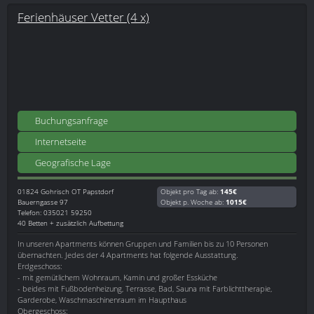
Ferienhäuser Vetter (4 x)
Buchungsanfrage
Internetseite
Geografische Lage
01824
Gohrisch OT Papstdorf
Objekt pro Tag ab:
145€
Bauerngasse 97
Objekt p. Woche ab:
1015€
Telefon: 035021 59250
40 Betten + zusätzlich Aufbettung
In unseren Apartments können Gruppen und Familien bis zu 10 Personen
übernachten. Jedes der 4 Apartments hat folgende Ausstattung.
Erdgeschoss:
- mit gemütlichem Wohnraum, Kamin und großer Essküche
- beides mit Fußbodenheizung, Terrasse, Bad, Sauna mit Farblichttherapie,
Garderobe, Waschmaschinenraum im Haupthaus
Obergeschoss: