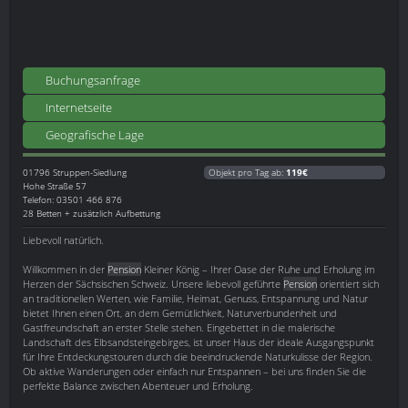
Buchungsanfrage
Internetseite
Geografische Lage
01796
Struppen-Siedlung
Objekt pro Tag ab:
119€
Hohe Straße 57
Telefon: 03501 466 876
28 Betten + zusätzlich Aufbettung
Liebevoll natürlich.
Willkommen in der
Pension
Kleiner König – Ihrer Oase der Ruhe und Erholung im
Herzen der Sächsischen Schweiz. Unsere liebevoll geführte
Pension
orientiert sich
an traditionellen Werten, wie Familie, Heimat, Genuss, Entspannung und Natur
bietet Ihnen einen Ort, an dem Gemütlichkeit, Naturverbundenheit und
Gastfreundschaft an erster Stelle stehen. Eingebettet in die malerische
Landschaft des Elbsandsteingebirges, ist unser Haus der ideale Ausgangspunkt
für Ihre Entdeckungstouren durch die beeindruckende Naturkulisse der Region.
Ob aktive Wanderungen oder einfach nur Entspannen – bei uns finden Sie die
perfekte Balance zwischen Abenteuer und Erholung.