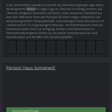
In der landschaftlich reizvollen Landschaft des Elbsandsteingebirges liegt unsere
familiengeführte
Pension
in ruhiger Lage am Ortsrand von Weißig umrahmt von
Lilienstein, Königstein, Rauenstein und Bastei. Unser historischer Dreiseithof aus
dem Jahr 1890 bietet Ihnen allen Kompfort für einen ruhigen, erholsamen und
abwechslungsreichen Urlaubsaufenthalt. Liebevoll eingerichtete Gästezimmer im
Landhausstil mit TV, ein geräumiger Frühstücks- und Aufenthaltsraum sowie die
Gästeküche stehen Ihnen zur Verfügung. Inmitten eines Blütenmeeres im
historischen Bauerngarten können sie auf unserer Sonnenterrasse die Seele
baumeln lassen und den Blick zum Lilienstein genießen.
Pension 'Haus Sonneneck'
Buchungsanfrage