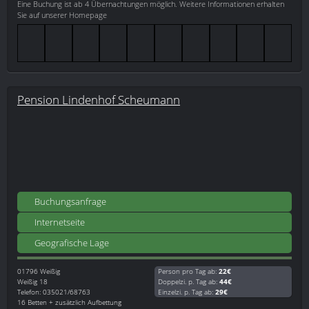
Eine Buchung ist ab 4 Übernachtungen möglich. Weitere Informationen erhalten
Sie auf unserer Homepage
Pension Lindenhof Scheumann
Buchungsanfrage
Internetseite
Geografische Lage
01796
Weißig
Person pro Tag ab:
22€
Weißig 18
Doppelzi. p. Tag ab:
44€
Telefon: 035021/68763
Einzelzi. p. Tag ab:
29€
16 Betten + zusätzlich Aufbettung