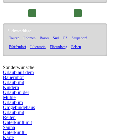
Seite 2/3
Suchvorschläge
Touren
Lohmen
Bastei
Süd
CZ
Saupsdorf
Pfaffendorf
Lilienstein
Elberadweg
Felsen
Sonderwünsche
Urlaub auf dem
Bauernhof
Urlaub mit
Kindern
Urlaub in der
Mühle
Urlaub im
Umgebindehaus
Urlaub mit
Reiten
Unterkunft mit
Sauna
Unterkunft -
Karte