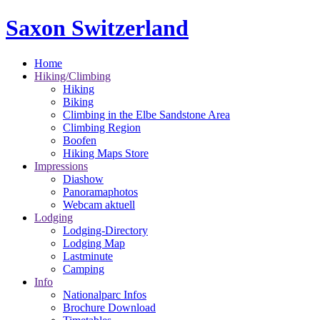
Saxon Switzerland
Home
Hiking/Climbing
Hiking
Biking
Climbing in the Elbe Sandstone Area
Climbing Region
Boofen
Hiking Maps Store
Impressions
Diashow
Panoramaphotos
Webcam aktuell
Lodging
Lodging-Directory
Lodging Map
Lastminute
Camping
Info
Nationalparc Infos
Brochure Download