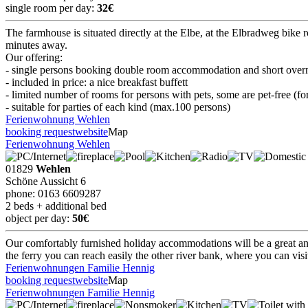
single room per day:
32€
The farmhouse is situated directly at the Elbe, at the Elbradweg bike r
minutes away.
Our offering:
- single persons booking double room accommodation and short overni
- included in price: a nice breakfast buffett
- limited number of rooms for persons with pets, some are pet-free (for
- suitable for parties of each kind (max.100 persons)
Ferienwohnung Wehlen
booking request
website
Map
Ferienwohnung Wehlen
01829
Wehlen
Schöne Aussicht 6
phone: 0163 6609287
2 beds + additional bed
object per day:
50€
Our comfortably furnished holiday accommodations will be a great and
the ferry you can reach easily the other river bank, where you can vis
Ferienwohnungen Familie Hennig
booking request
website
Map
Ferienwohnungen Familie Hennig