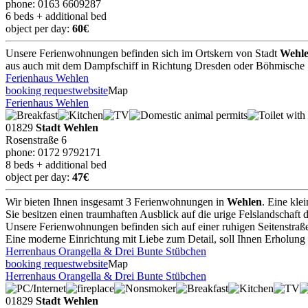
phone: 0163 6609287
6 beds + additional bed
object per day:
60€
Unsere Ferienwohnungen befinden sich im Ortskern von Stadt
Wehl
aus auch mit dem Dampfschiff in Richtung Dresden oder Böhmische 
Ferienhaus Wehlen
booking request
website
Map
Ferienhaus Wehlen
01829
Stadt Wehlen
Rosenstraße 6
phone: 0172 9792171
8 beds + additional bed
object per day:
47€
Wir bieten Ihnen insgesamt 3 Ferienwohnungen in
Wehlen
. Eine kle
Sie besitzen einen traumhaften Ausblick auf die urige Felslandschaft
Unsere Ferienwohnungen befinden sich auf einer ruhigen Seitenstraß
Eine moderne Einrichtung mit Liebe zum Detail, soll Ihnen Erholun
Herrenhaus Orangella & Drei Bunte Stübchen
booking request
website
Map
Herrenhaus Orangella & Drei Bunte Stübchen
01829
Stadt Wehlen