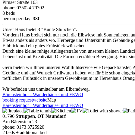
Pirnaer Straße 163
phone: 035024 79392
8 beds
person per day:
38€
Unser Haus bietet 3 "Bunte Stübchen".
Vor dem Haus breitet sich nur noch die Elbwiese mit Sonnenliegen aus 
Etwas anders als anders wo. Herberge und Unterkunft im Gebäude gege
Elbblick und ein gutes Frühstück wünschen.
Durch eine kleine ruhige Anliegerstraße von unserem kleinen Landsc
Lebenslust und Kreativität. Die Formen erzählen Bewegung. Hier sind
Gern bieten wir Ihnen unseren Wohlfühlservice wie Gepäcktransfer
Getränke und auf Wunsch Grillwaren haben wir für Sie schon eingekau
trefflichen Frühstück in unserem Gewölberaum im Herrenhaus Orange
Wir befinden uns unmittelbar am Elberadweg.
Bärensteinhof - Wanderhäusel und FEWO
booking request
website
Map
Bärensteinhof - Wanderhäusel und FEWO
01796
Struppen, OT Naundorf
Am Bärenstein 23
phone: 0173 3725920
2 beds + additional bed