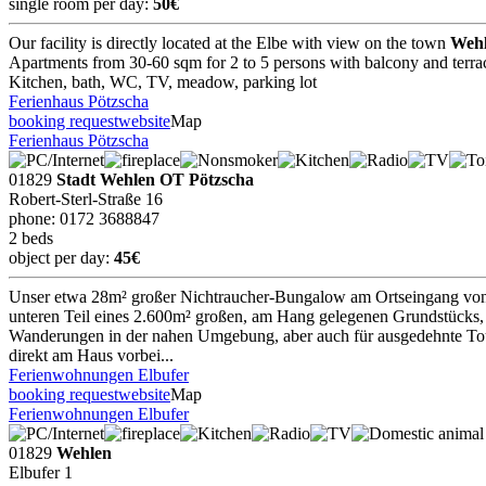
single room per day:
50€
Our facility is directly located at the Elbe with view on the town
Weh
Apartments from 30-60 sqm for 2 to 5 persons with balcony and terra
Kitchen, bath, WC, TV, meadow, parking lot
Ferienhaus Pötzscha
booking request
website
Map
Ferienhaus Pötzscha
01829
Stadt Wehlen OT Pötzscha
Robert-Sterl-Straße 16
phone: 0172 3688847
2 beds
object per day:
45€
Unser etwa 28m² großer Nichtraucher-Bungalow am Ortseingang vo
unteren Teil eines 2.600m² großen, am Hang gelegenen Grundstücks,
Wanderungen in der nahen Umgebung, aber auch für ausgedehnte Toure
direkt am Haus vorbei...
Ferienwohnungen Elbufer
booking request
website
Map
Ferienwohnungen Elbufer
01829
Wehlen
Elbufer 1