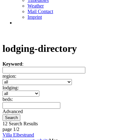
Timetables
Weather
Mail Contact
Imprint
lodging-directory
Keyword
:
region:
lodging:
beds:
Advanced
12 Search Results
page 1/2
Villa Elbestrand