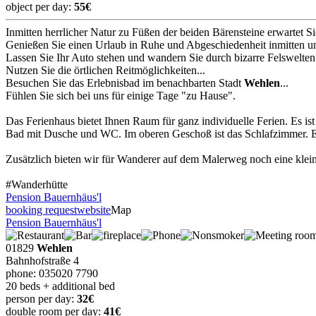
object per day:
55€
Inmitten herrlicher Natur zu Füßen der beiden Bärensteine erwartet Si
Genießen Sie einen Urlaub in Ruhe und Abgeschiedenheit inmitten unb
Lassen Sie Ihr Auto stehen und wandern Sie durch bizarre Felswelten.
Nutzen Sie die örtlichen Reitmöglichkeiten...
Besuchen Sie das Erlebnisbad im benachbarten Stadt
Wehlen
...
Fühlen Sie sich bei uns für einige Tage "zu Hause".
Das Ferienhaus bietet Ihnen Raum für ganz individuelle Ferien. Es i
Bad mit Dusche und WC. Im oberen Geschoß ist das Schlafzimmer. Eine
Zusätzlich bieten wir für Wanderer auf dem Malerweg noch eine kle
#Wanderhütte
Pension Bauernhäus'l
booking request
website
Map
Pension Bauernhäus'l
01829
Wehlen
Bahnhofstraße 4
phone: 035020 7790
20 beds + additional bed
person per day:
32€
double room per day:
41€