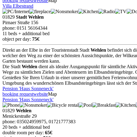
booking request
website
Map
Villa Elbestrand
01829
Stadt Wehlen
Pirnaer Straße 156
phone: 0151 56164344
11 beds + additional bed
object per day:
75€
Direkt an der Elbe in der Touristenstadt Stadt
Wehlen
befindet sich d
welcher den Weg zu einer der schönsten Aussichtspunkte, der Wilke
Garten bestaunt werden kann.
Die Stadt
Wehlen
dient als idealer Ausgangspunkt für sämtliche Akt
Wege zu sämtlichen Zielen und Abenteuern im Elbsandsteingebirge. G
Genießen Sie Ihren Urlaub in einer unserer gemütlichen Ferienwohnun
Umgebung des wunderschönen Elbsandsteingebirges lässt sich der Stre
Pension 'Haus Sonneneck'
booking request
website
Map
Pension 'Haus Sonneneck'
01829
Wehlen
Menickestraße 29
phone: 035024959975, 01721777383
20 beds + additional bed
double room per day:
65€