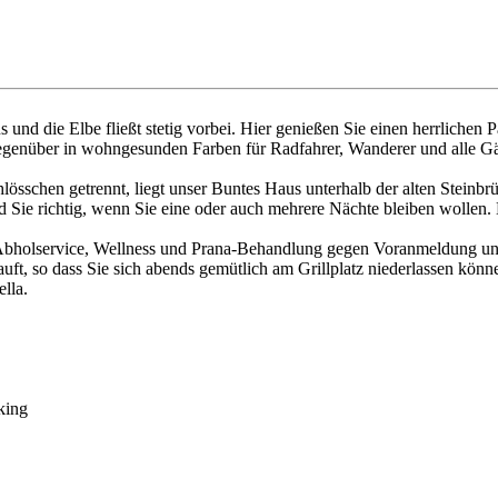
und die Elbe fließt stetig vorbei. Hier genießen Sie einen herrlichen 
nüber in wohngesunden Farben für Radfahrer, Wanderer und alle Gäste,
hlösschen getrennt, liegt unser Buntes Haus unterhalb der alten Stein
 Sie richtig, wenn Sie eine oder auch mehrere Nächte bleiben wollen. 
, Abholservice, Wellness und Prana-Behandlung gegen Voranmeldung u
ft, so dass Sie sich abends gemütlich am Grillplatz niederlassen könn
lla.