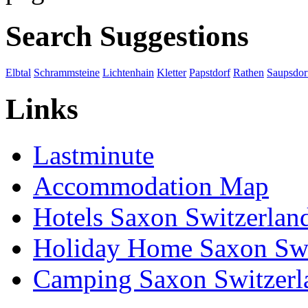
Search Suggestions
Elbtal
Schrammsteine
Lichtenhain
Kletter
Papstdorf
Rathen
Saupsdor
Links
Lastminute
Accommodation Map
Hotels Saxon Switzerlan
Holiday Home Saxon Swi
Camping Saxon Switzerl