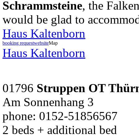
Schrammsteine
, the Falk
would be glad to accommod
Haus Kaltenborn
booking request
website
Map
Haus Kaltenborn
01796
Struppen OT Thür
Am Sonnenhang 3
phone: 0152-51856567
2 beds + additional bed