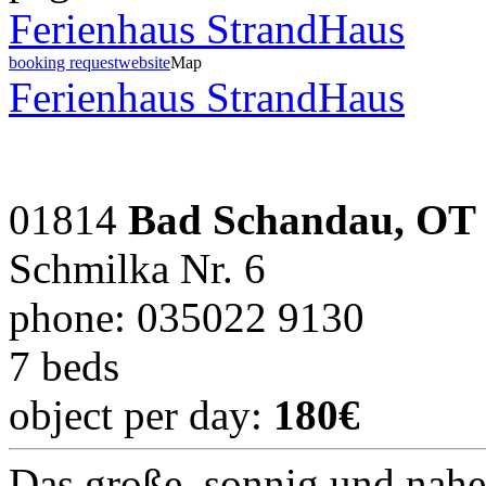
Ferienhaus StrandHaus
booking request
website
Map
Ferienhaus StrandHaus
01814
Bad Schandau, OT
Schmilka Nr. 6
phone: 035022 9130
7 beds
object per day:
180€
Das große, sonnig und nahe