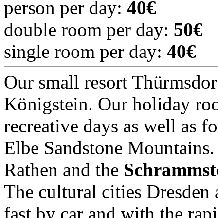
person per day:
40€
double room per day:
50€
single room per day:
40€
Our small resort Thürmsdorf 
Königstein. Our holiday roo
recreative days as well as f
Elbe Sandstone Mountains. T
Rathen and the
Schrammst
The cultural cities Dresde
fast by car and with the rapi