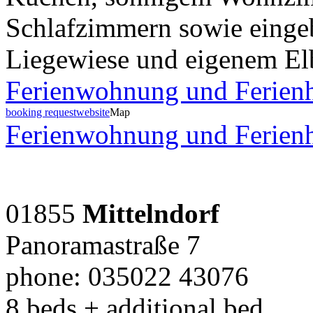
Schlafzimmern sowie eingeb
Liegewiese und eigenem El
Ferienwohnung und Ferienh
booking request
website
Map
Ferienwohnung und Ferienh
01855
Mittelndorf
Panoramastraße 7
phone: 035022 43076
8 beds + additional bed