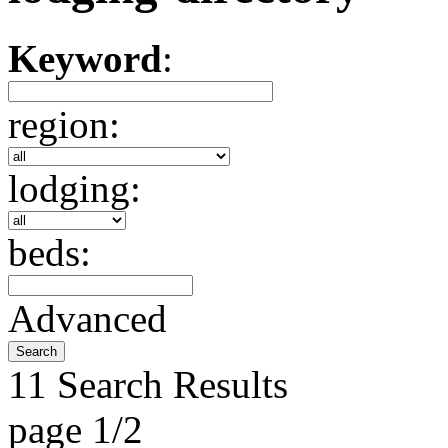
Keyword
:
region:
lodging:
beds:
Advanced
11 Search Results
page 1/2