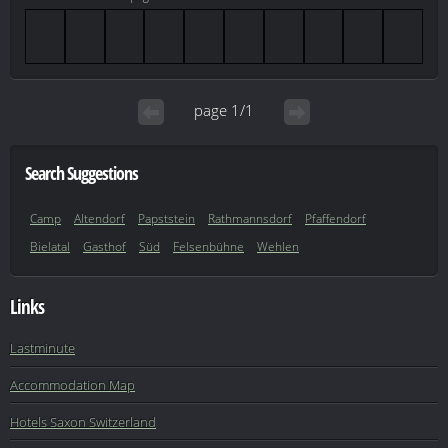
page 1/1
Search Suggestions
Camp
Altendorf
Papststein
Rathmannsdorf
Pfaffendorf
Bielatal
Gasthof
Süd
Felsenbühne
Wehlen
Links
Lastminute
Accommodation Map
Hotels Saxon Switzerland