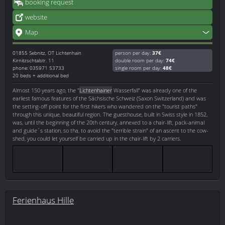
booking request
website
Map
01855
Sebnitz, OT Lichtenhain
person per day:
37€
Kirnitzschtalstr. 11
double room per day:
74€
phone: 035971 53733
single room per day:
48€
20 beds + additional bed
Almost 150 years ago, the "
Lichtenhainer
Wasserfall" was already one of the
earliest famous features of the Sächsische Schweiz (Saxon Switzerland) and was
the setting-off point for the first hikers who wandered on the "tourist paths"
through this unique, beautiful region. The guesthouse, built in Swiss style in 1852,
was, until the beginning of the 20th century, annexed to a chair-lift, pack-animal
and guide´s station, so tha, to avoid the "terrible strain" of an ascent to the cow-
shed, you could let yourself be carried up in the chair-lift by 2 carriers.
Ferienhaus Hille