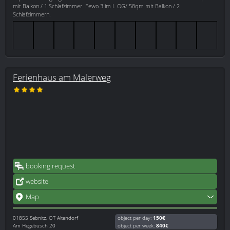
mit Balkon / 1 Schlafzimmer. Fewo 3 im I. OG/ 58qm mit Balkon / 2
Schlafzimmern.
Ferienhaus am Malerweg
booking request
website
Map
01855
Sebnitz, OT Altendorf
object per day:
150€
Am Hegebusch 20
object per week:
840€