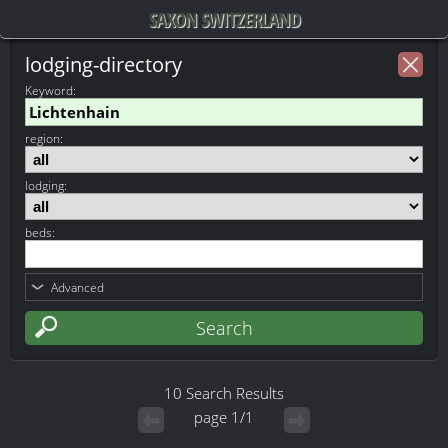
SAXON SWITZERLAND
lodging-directory
Keyword
:
region:
lodging:
beds:
Advanced
10 Search Results
page 1/1