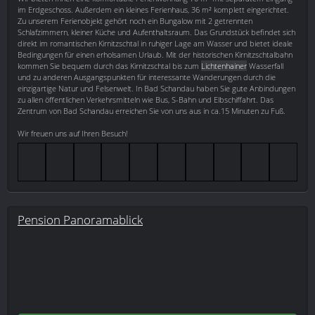
im Erdgeschoss. Außerdem ein kleines Ferienhaus, 36 m² komplett eingerichtet.
Zu unserem Ferienobjekt gehört noch ein Bungalow mit 2 getrennten
Schlafzimmern, kleiner Küche und Aufenthaltsraum. Das Grundstück befindet sich
direkt im romantischen Kirnitzschtal in ruhiger Lage am Wasser und bietet ideale
Bedingungen für einen erholsamen Urlaub. Mit der historischen Kirnitzschtalbahn
kommen Sie bequem durch das Kirnitzschtal bis zum
Lichtenhainer
Wasserfall
und zu anderen Ausgangspunkten für interessante Wanderungen durch die
einzigartige Natur und Felsenwelt. In Bad Schandau haben Sie gute Anbindungen
zu allen öffentlichen Verkehrsmitteln wie Bus, S-Bahn und Elbschiffahrt. Das
Zentrum von Bad Schandau erreichen Sie von uns aus in ca.15 Minuten zu Fuß.
Wir freuen uns auf Ihren Besuch!
Pension Panoramablick