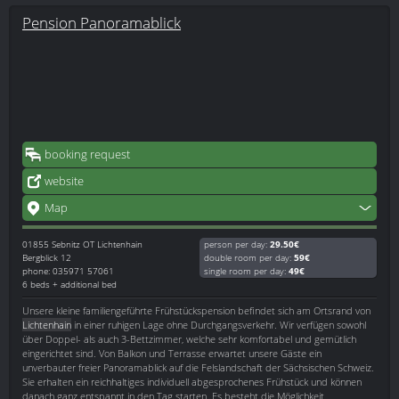
Pension Panoramablick
booking request
website
Map
01855
Sebnitz OT Lichtenhain
person per day:
29.50€
Bergblick 12
double room per day:
59€
phone: 035971 57061
single room per day:
49€
6 beds + additional bed
Unsere kleine familiengeführte Frühstückspension befindet sich am Ortsrand von
Lichtenhain
in einer ruhigen Lage ohne Durchgangsverkehr. Wir verfügen sowohl
über Doppel- als auch 3-Bettzimmer, welche sehr komfortabel und gemütlich
eingerichtet sind. Von Balkon und Terrasse erwartet unsere Gäste ein
unverbauter freier Panoramablick auf die Felslandschaft der Sächsischen Schweiz.
Sie erhalten ein reichhaltiges individuell abgesprochenes Frühstück und können
danach ganz entspannt in den Tag starten. Es besteht die Möglichkeit,