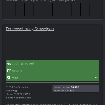
Ferienwohnung Schweipert
booking request
website
Map
01814
Bad Schandau
person per day:
16.50€
Niederweg 1
object per day:
33€
phone: 035022 43255
8 beds + additional bed
Wir bieten Ihnen eine komfortable Ferienwohnung 70 m² mit separatem Eingang