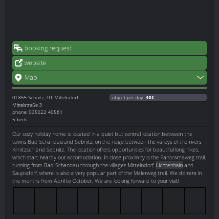
booking request
website
Map
01855
Sebnitz, OT Mittelndorf
object per day:
40€
Mittelstraße 3
phone: 035022 40561
5 beds
Our cozy holiday home is located in a quiet but central location between the
towns Bad Schandau and Sebnitz, on the ridge between the valleys of the rivers
Kirnitzsch and Sebnitz. The location offers opportunities for beautiful long hikes,
which start nearby our accomodation. In close proximity is the Panoramaweg trail,
running from Bad Schandau through the villages Mittelndorf,
Lichtenhain
and
Saupsdorf, where is also a very popular part of the Malerweg trail. We do rent in
the months from April to October. We are looking forward to your visit!