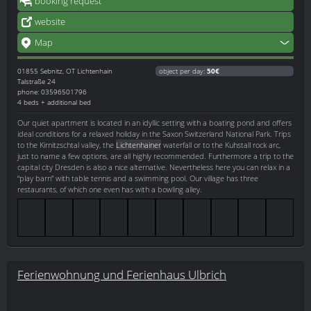
booking request
website
Map
01855
Sebnitz, OT Lichtenhain
object per day:
50€
Talstraße 24
phone: 03596501796
4 beds + additional bed
Our quiet apartment is located in an idyllic setting with a boating pond and offers
ideal conditions for a relaxed holiday in the Saxon Switzerland National Park. Trips
to the Kirnitzschtal valley, the
Lichtenhainer
waterfall or to the Kuhstall rock arc,
just to name a few options, are all highly recommended. Furthermore a trip to the
capital city Dresden is also a nice alternative. Nevertheless here you can relax in a
“play barn” with table tennis and a swimming pool. Our village has three
restaurants, of which one even has with a bowling alley.
Ferienwohnung und Ferienhaus Ulbrich