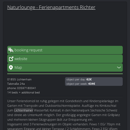
Naturlounge - Ferienapartments Richter
booking request
website
Map
01855
Lichtenhain
object per day:
62€
Talstraße 24a
object per week:
434€
phone: 03597180041
14 beds + additional bed
Unser Feriendomizil ist ruhig gelegen mit Gondelteich und Kinderspielanlage im
Garten mit Trampolin und Outdoortischtennisplatte. Ausflüge ins Kirnitzschtal
zum
Lichtenhainer
Wasserfall, Kuhstall, in den Nationalpark Sächsische Schweiz
sind direkt ab Unterkunft möglich. Der großzügig angelegte Garten mit Grillplatz
und mehreren kleinen Sitzgruppen lädt zur Entspannung ein.
Insgesamt sind 3 Ferienwohnungen im Objekt vorhanden. Fewo 1 EG/ 70qm mit
separatem Eingang und kleiner Terrasse / 2 Schlafzimmern. Fewo 2 EG/ 45qm