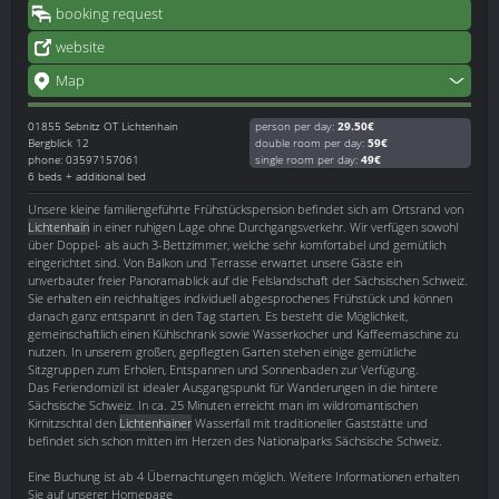
booking request
website
Map
01855
Sebnitz OT Lichtenhain
person per day:
29.50€
Bergblick 12
double room per day:
59€
phone: 03597157061
single room per day:
49€
6 beds + additional bed
Unsere kleine familiengeführte Frühstückspension befindet sich am Ortsrand von
Lichtenhain
in einer ruhigen Lage ohne Durchgangsverkehr. Wir verfügen sowohl
über Doppel- als auch 3-Bettzimmer, welche sehr komfortabel und gemütlich
eingerichtet sind. Von Balkon und Terrasse erwartet unsere Gäste ein
unverbauter freier Panoramablick auf die Felslandschaft der Sächsischen Schweiz.
Sie erhalten ein reichhaltiges individuell abgesprochenes Frühstück und können
danach ganz entspannt in den Tag starten. Es besteht die Möglichkeit,
gemeinschaftlich einen Kühlschrank sowie Wasserkocher und Kaffeemaschine zu
nutzen. In unserem großen, gepflegten Garten stehen einige gemütliche
Sitzgruppen zum Erholen, Entspannen und Sonnenbaden zur Verfügung.
Das Feriendomizil ist idealer Ausgangspunkt für Wanderungen in die hintere
Sächsische Schweiz. In ca. 25 Minuten erreicht man im wildromantischen
Kirnitzschtal den
Lichtenhainer
Wasserfall mit traditioneller Gaststätte und
befindet sich schon mitten im Herzen des Nationalparks Sächsische Schweiz.
Eine Buchung ist ab 4 Übernachtungen möglich. Weitere Informationen erhalten
Sie auf unserer Homepage