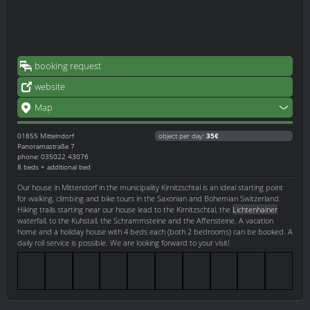
booking request
website
Map
01855
Mittelndorf
object per day:
35€
Panoramastraße 7
phone: 035022 43076
8 beds + additional bed
Our house in Mittendorf in the municipality Kirnitzschtal is an ideal starting point
for walking, climbing and bike tours in the Saxonian and Bohemian Switzerland.
Hiking trails starting near our house lead to the Kirnitzschtal, the
Lichtenhainer
waterfall, to the Kuhstall, the Schrammsteine and the Affensteine. A vacation
home and a holiday house with 4 beds each (both 2 bedrooms) can be booked. A
daily roll service is possible. We are looking forward to your visit!