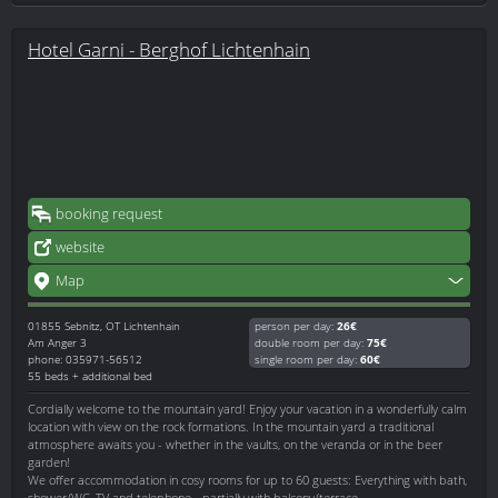
Hotel Garni - Berghof Lichtenhain
booking request
website
Map
01855
Sebnitz, OT Lichtenhain
person per day:
26€
Am Anger 3
double room per day:
75€
phone: 035971-56512
single room per day:
60€
55 beds + additional bed
Cordially welcome to the mountain yard! Enjoy your vacation in a wonderfully calm
location with view on the rock formations. In the mountain yard a traditional
atmosphere awaits you - whether in the vaults, on the veranda or in the beer
garden!
We offer accommodation in cosy rooms for up to 60 guests: Everything with bath,
shower/WC, TV and telephone - partially with balcony/terrace.