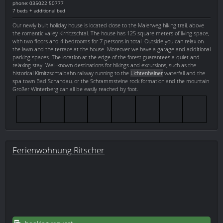
phone: 035022 50777
7 beds + additional bed
Our newly built holiday house is located close to the Malerweg hiking trail, above
the romantic valley Kirnitzschtal. The house has 125 square meters of living space,
with two floors and 4 bedrooms for 7 persons in total. Outside you can relax on
the lawn and the terrace at the house. Moreover we have a garage and additional
parking spaces. The location at the edge of the forest guarantees a quiet and
relaxing stay. Well-known destinations for hikings and excursions, such as the
historical Kirnitzschtalbahn railway running to the
Lichtenhainer
waterfall and the
spa town Bad Schandau, or the Schrammsteine rock formation and the mountain
Großer Winterberg can all be easily reached by foot.
Ferienwohnung Ritscher