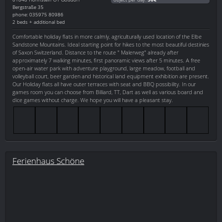
Bergstraße 35
phone: 035975 80986
2 beds + additional bed
Comfortable holiday flats in more calmly, agriculturally used location of the Elbe
Sandstone Mountains. Ideal starting point for hikes to the most beautiful destinies
of Saxon Switzerland. Distance to the route " Malerweg" already after
approximately 7 walking minutes, first panoramic views after 5 minutes. A free
open-air water park with adventure playground, large meadow, football and
volleyball court, beer garden and historical land equipment exhibition are present.
Our Holiday flats all have outer terraces with seat and BBQ possibility. In our
games room you can choose from Billiard, TT, Dart as well as various board and
dice games without charge. We hope you will have a pleasant stay.
Ferienhaus Schöne