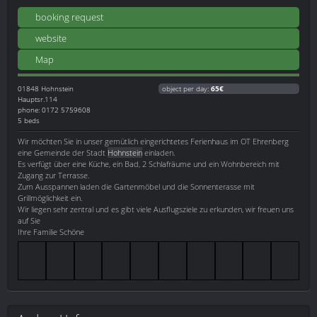
booking request
website
Map
01848
Hohnstein
object per day:
65€
Hauptsr.114
phone: 0172 5759608
5 beds
Wir möchten Sie in unser gemütlich eingerichtetes Ferienhaus im OT Ehrenberg
eine Gemeinde der Stadt
Hohnstein
einladen.
Es verfügt über eine Küche, ein Bad, 2 Schlafräume und ein Wohnbereich mit
Zugang zur Terrasse.
Zum Ausspannen laden die Gartenmöbel und die Sonnenterasse mit
Grillmöglichkeit ein.
Wir liegen sehr zentral und es gibt viele Ausflugsziele zu erkunden, wir freuen uns
auf Sie
Ihre Familie Schöne