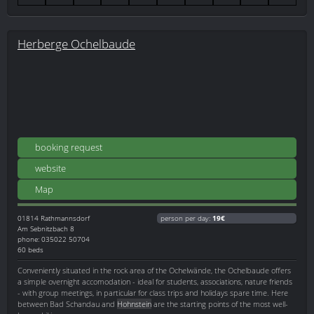
Herberge Ochelbaude
booking request
website
Map
01814
Rathmannsdorf
person per day:
19€
Am Sebnitzbach 8
phone: 035022 50704
60 beds
Conveniently situated in the rock area of the Ochelwände, the Ochelbaude offers
a simple overnight accomodation - ideal for students, associations, nature friends
- with group meetings, in particular for class trips and holidays spare time. Here
between Bad Schandau and
Hohnstein
are the starting points of the most well-