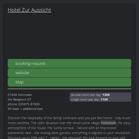
Hotel Zur Aussicht
booking request
website
Map
01848
Hohnstein
double room per day:
130€
Am Bergborn 07
single room per day:
110€
phone: 035975 87000
30 beds + additional bed
Discover the hospitality of the family Lehmann and you just feel home - only much
more carefree. The calm situation over the small castle village
Hohnstein
, the easy
atmosphere of the house, the sunny terrace - natural with an impressive
panoramic view - the inviting beer garden, everything is aligned to your recreation.
Discount up to 24% with 7 - nights - the discount! We look forward to your visit