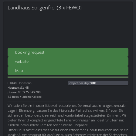
Landhaus Sorgenfrei (3 x FEWO)
booking request
website
Map
01848
Hohnstein
object per day:
90€
Hauptstraße 45
phone: 035975 849280
12 beds + additional bed
Wir laden Sie ein in unser liebevoll restauriertes Denkmalhaus in ruhiger, zentraler
Lage in Ehrenberg. Lassen Sie das historische Flair auf sich wirken. Erfreuen Sie
sich an den besonders ideenreich und komfortabel ausgestatteten Zimmern. Wir
bieten Ihnen 3 komplett eingerichtete Ferienwohnungen an. Ideal für Eltern mit
Kindern, befreundete Familien oder einzelne Ehepaare.
Unser Haus bietet alles, was Sie für einen erholsamen Urlaub brauchen und ist ein
idealer Ausgangspunkt für Ausflüge zu allen Sehenswürdigkeiten der Sächsischen-