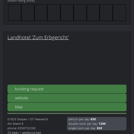
known hiking areas.
Landhotel 'Zum Erbgericht'
booking request
website
Map
01833
Stolpen / OT Heeselicht
person per day:
63€
Am Markt 8
double room per day:
126€
phone: 0359732290
single room per day:
83€
24 beds + additional bed