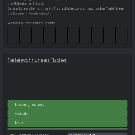
und Böhmischen Schweiz.
Bei uns können Sie nicht nur im Trabi schlafen, sondern auch selber Trabi fahren -
Buchungen im Vorab möglich.
Wir freuen uns auf Ihren Besuch!
Ferienwohnungen Fischer
booking request
website
Map
01848
Hohnstein OT Goßdorf
object per day:
50€