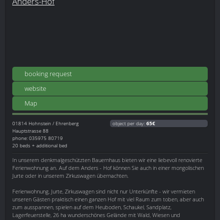
Anders-Hof
booking request
website
Map
01814
Hohnstein / Ehrenberg
object per day:
65€
Hauptstrasse 88
phone: 035975 80719
20 beds + additional bed
In unserem denkmalgeschützten Bauernhaus bieten wir eine liebevoll renovierte
Ferienwohnung an. Auf dem Anders - Hof können Sie auch in einer mongolischen
Jurte oder in unserem Zirkuswagen übernachten.
Ferienwohnung, Jurte, Zirkuswagen sind nicht nur Unterkünfte - wir vermieten
unseren Gästen praktisch einen ganzen Hof mit viel Raum zum toben, aber auch
zum ausspannen, spielen auf dem Heuboden, Schaukel, Sandplatz,
Lagerfeuerstelle, 26 ha wunderschönes Gelände mit Wald, Wiesen und