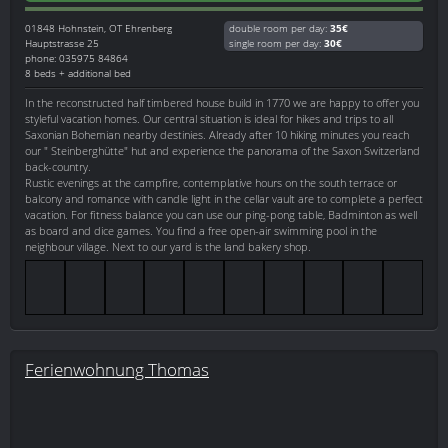
01848
Hohnstein, OT Ehrenberg
double room per day:
35€
Hauptstrasse 25
single room per day:
30€
phone: 035975 84864
8 beds + additional bed
In the reconstructed half timbered house build in 1770 we are happy to offer you
styleful vacation homes. Our central situation is ideal for hikes and trips to all
Saxonian Bohemian nearby destinies. Already after 10 hiking minutes you reach
our " Steinberghütte" hut and experience the panorama of the Saxon Switzerland
back-country.
Rustic evenings at the campfire, contemplative hours on the south terrace or
balcony and romance with candle light in the cellar vault are to complete a perfect
vacation. For fitness balance you can use our ping-pong table, Badminton as well
as board and dice games. You find a free open-air swimming pool in the
neighbour village. Next to our yard is the land bakery shop.
Ferienwohnung Thomas