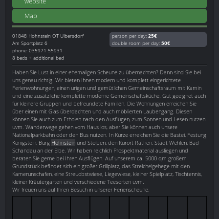
website
Map
01848
Hohnstein OT Ulbersdorf
person per day:
25€
Am Sportplatz 6
double room per day:
50€
phone: 035971 55931
8 beds + additional bed
Haben Sie Lust in einer ehemaligen Scheune zu übernachten? Dann sind Sie bei
uns genau richtig. Wir bieten Ihnen modern und komplett eingerichtete
Ferienwohnungen, einen urigen und gemütlichen Gemeinschaftsraum mit Kamin
und eine zusätzliche komplette moderne Gemeinschaftsküche. Gut geeignet auch
für kleinere Gruppen und befreundete Familien. Die Wohnungen erreichen Sie
über einen mit Glas überdachten und auch möblierten Laubengang. Diesen
können Sie auch zum Erholen nach den Ausflügen, zum Sonnen und Lesen nutzen
uvm. Wanderwege gehen vom Haus los, aber Sie können auch unsere
Nationalparkbahn oder den Bus nutzen. In Kürze erreichen Sie die Bastei, Festung
Königstein, Burg
Hohnstein
und Stolpen, den Kurort Rathen, Stadt Wehlen, Bad
Schandau an der Elbe. Wir haben reichlich Prospektmaterial ausliegen und
beraten Sie gerne bei Ihren Ausflügen. Auf unserem ca. 5000 qm großem
Grundstück befindet sich ein großer Grillplatz, das Streichelgehege mit den
Kamerunschafen, eine Streuobstwiese, Liegewiese, kleiner Spielplatz, Tischtennis,
kleiner Kräutergarten und verschiedene Teesorten uvm.
Wir freuen uns auf Ihren Besuch in unserer Ferienscheune.