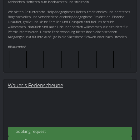
zahlreichen Hoftieren zum beobachten und streicheln...
Wir bieten Reitunterricht, Heilpädagogisches Reiten, traditionelles und berittenes
Bogenschießen und verschiedene erlebnispädagogische Projekte an. Einzelne
Urlauber, große und kleine Familien und Gruppen sind bei uns herzlich
willkommen. Natürlich sind auch Urlauber herzlich willkommen, die sich nicht für
Pferde interessieren. Unsere Ferienwohnung bietet Ihnen einen schönen
Ausgangspunkt für Ihre Ausflüge in die Sächsische Schweiz oder nach Dresden.
#Bauernhof
Wauer's Ferienscheune
booking request