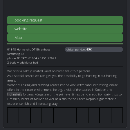
booking request
website
Map
01848
Hohnstein, OT Ehrenberg
object per day:
45€
Kirchsteig 32
phone: 035975 81634 / 0151 22621
2 beds + additional bed
We offer a calmly located vacation home for 2 to 3 persons.
As a special service we can give you the possibility to go hunting in our hunting
areas.
Wonderful hiking and climbing routes into Saxon Switzerland, interesting leisure
offers in the closer environment like e.g. a visit of the castles in Stolpen and
Hohnstein
, fortress Königstein or the primeval times park, in addition daily trips to
Dresden, Pillnitz or Meißen as well as a trip to the Czech Republic guarantee a
experience-rich and interesting stay.