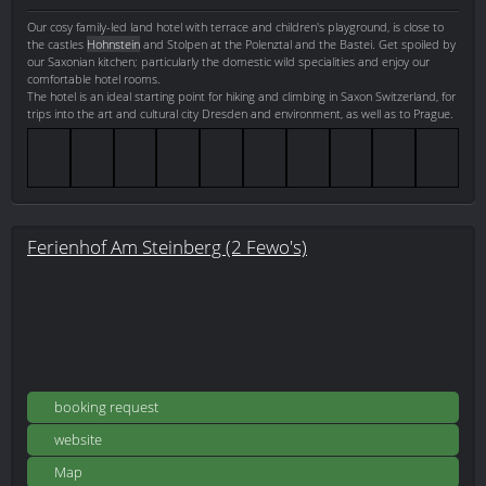
Our cosy family-led land hotel with terrace and children's playground, is close to
the castles
Hohnstein
and Stolpen at the Polenztal and the Bastei. Get spoiled by
our Saxonian kitchen; particularly the domestic wild specialities and enjoy our
comfortable hotel rooms.
The hotel is an ideal starting point for hiking and climbing in Saxon Switzerland, for
trips into the art and cultural city Dresden and environment, as well as to Prague.
Ferienhof Am Steinberg (2 Fewo's)
booking request
website
Map