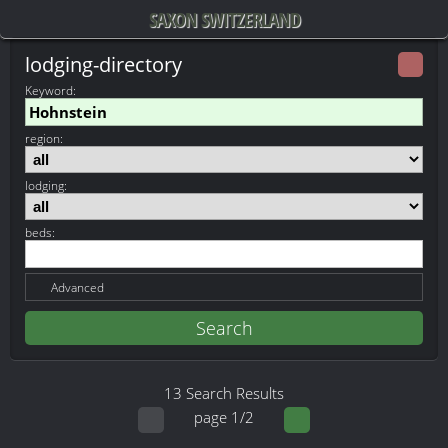
SAXON SWITZERLAND
lodging-directory
Keyword
:
region:
lodging:
beds:
Advanced
13 Search Results
page 1/2