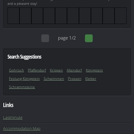
and a pleasent stay!
page 1/2
Search Suggestions
Gohrisch
Pfaffendorf
Krippen
Altendorf
Königstein
Festung Königstein
Schwimmen
Prossen
Kletter
Schrammsteine
Links
Lastminute
Accommodation Map