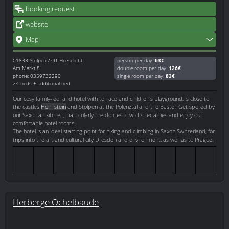
booking request
website
Map
01833
Stolpen / OT Heeselicht
person per day:
63€
Am Markt 8
double room per day:
126€
phone: 0359732290
single room per day:
83€
24 beds + additional bed
Our cosy family-led land hotel with terrace and children's playground, is close to
the castles
Hohnstein
and Stolpen at the Polenztal and the Bastei. Get spoiled by
our Saxonian kitchen; particularly the domestic wild specialities and enjoy our
comfortable hotel rooms.
The hotel is an ideal starting point for hiking and climbing in Saxon Switzerland, for
trips into the art and cultural city Dresden and environment, as well as to Prague.
Herberge Ochelbaude