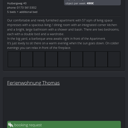
Hutbergweg 40
object per week:
490€
phone: 0173 5613302
5 beds + additional bed
Our comfortable and newly furnished apartment with 57 sqm of living space
impresses with a spacious living / dining room with an integrated corner kitchen
and a bright, large bathroom with a shower and basin. There are two bedrooms,
each with a double bed and a wardrobe.
In the big yard, a barbeque area awaits right in front of the Apartment.
It's just lovely to sit there on a warm evening when the sun goes down. On colder
evenings you can relax in front of the fireplace.
Ferienwohnung Thomas
booking request