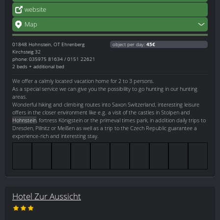
website
Map
01848
Hohnstein, OT Ehrenberg
object per day:
45€
Kirchsteig 32
phone: 035975 81634 / 0151 22621
2 beds + additional bed
We offer a calmly located vacation home for 2 to 3 persons.
As a special service we can give you the possibility to go hunting in our hunting
areas.
Wonderful hiking and climbing routes into Saxon Switzerland, interesting leisure
offers in the closer environment like e.g. a visit of the castles in Stolpen and
Hohnstein
, fortress Königstein or the primeval times park, in addition daily trips to
Dresden, Pillnitz or Meißen as well as a trip to the Czech Republic guarantee a
experience-rich and interesting stay.
Hotel Zur Aussicht