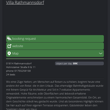
Villa Rathmannsdorf
booking request
website
Map
01814
Rathmannsdorf
object per day:
89€
Hohnsteiner Straße 9 & 11
phone: 01755259158
24 beds
Wo einst Züge hielten, um Menschen auf Reisen zu schicken, beginnt heute eine
andere Art von Reise: die in den Urlaub. Das ehemalige Bahnhofsgebäude wurde
mit feinem Gespür für Architektur und Stil in 7 exklusive Appartements
verwandelt. Hohe Räume, edle Oberflächen und liebevoll erhaltene
Originalelemente verschmelzen zu einem harmonischen Gesamtbild. Ein Ort, an
dem Geschichte stilvoll neu gedacht wurde. Und als besonderes Highlight können
Sie hier auch auf Ihrer eigenen Terrasse entspannen. Gästekinder lieben den
Spielplatz direkt am Haus.