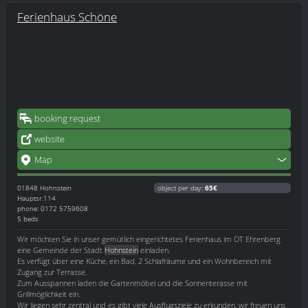
Ferienhaus Schöne
booking request
website
Map
01848
Hohnstein
object per day:
65€
Hauptsr.114
phone: 0172 5759608
5 beds
Wir möchten Sie in unser gemütlich eingerichtetes Ferienhaus im OT Ehrenberg
eine Gemeinde der Stadt
Hohnstein
einladen.
Es verfügt über eine Küche, ein Bad, 2 Schlafräume und ein Wohnbereich mit
Zugang zur Terrasse.
Zum Ausspannen laden die Gartenmöbel und die Sonnenterasse mit
Grillmöglichkeit ein.
Wir liegen sehr zentral und es gibt viele Ausflugsziele zu erkunden, wir freuen uns