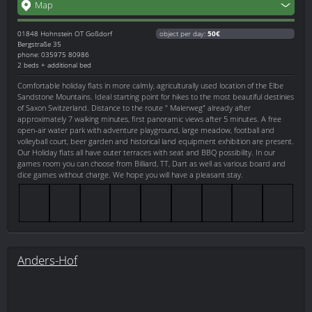
Map
01848
Hohnstein OT Goßdorf
object per day:
50€
Bergstraße 35
phone: 035975 80986
2 beds + additional bed
Comfortable holiday flats in more calmly, agriculturally used location of the Elbe
Sandstone Mountains. Ideal starting point for hikes to the most beautiful destinies
of Saxon Switzerland. Distance to the route " Malerweg" already after
approximately 7 walking minutes, first panoramic views after 5 minutes. A free
open-air water park with adventure playground, large meadow, football and
volleyball court, beer garden and historical land equipment exhibition are present.
Our Holiday flats all have outer terraces with seat and BBQ possibility. In our
games room you can choose from Billiard, TT, Dart as well as various board and
dice games without charge. We hope you will have a pleasant stay.
Anders-Hof