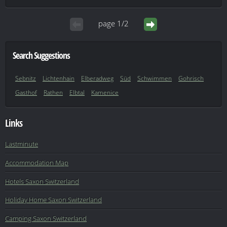
page 1/2
Search Suggestions
Sebnitz
Lichtenhain
Elberadweg
Süd
Schwimmen
Gohrisch
Gasthof
Rathen
Elbtal
Kamenice
Links
Lastminute
Accommodation Map
Hotels Saxon Switzerland
Holiday Home Saxon Switzerland
Camping Saxon Switzerland