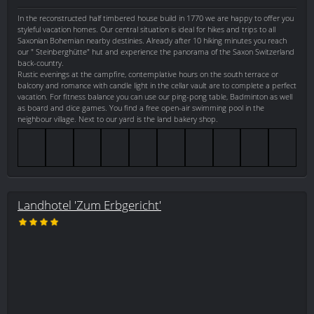
In the reconstructed half timbered house build in 1770 we are happy to offer you
styleful vacation homes. Our central situation is ideal for hikes and trips to all
Saxonian Bohemian nearby destinies. Already after 10 hiking minutes you reach
our " Steinberghütte" hut and experience the panorama of the Saxon Switzerland
back-country.
Rustic evenings at the campfire, contemplative hours on the south terrace or
balcony and romance with candle light in the cellar vault are to complete a perfect
vacation. For fitness balance you can use our ping-pong table, Badminton as well
as board and dice games. You find a free open-air swimming pool in the
neighbour village. Next to our yard is the land bakery shop.
Landhotel 'Zum Erbgericht'