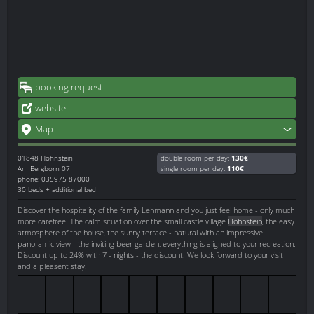
booking request
website
Map
01848
Hohnstein
double room per day:
130€
Am Bergborn 07
single room per day:
110€
phone: 035975 87000
30 beds + additional bed
Discover the hospitality of the family Lehmann and you just feel home - only much
more carefree. The calm situation over the small castle village
Hohnstein
, the easy
atmosphere of the house, the sunny terrace - natural with an impressive
panoramic view - the inviting beer garden, everything is aligned to your recreation.
Discount up to 24% with 7 - nights - the discount! We look forward to your visit
and a pleasent stay!