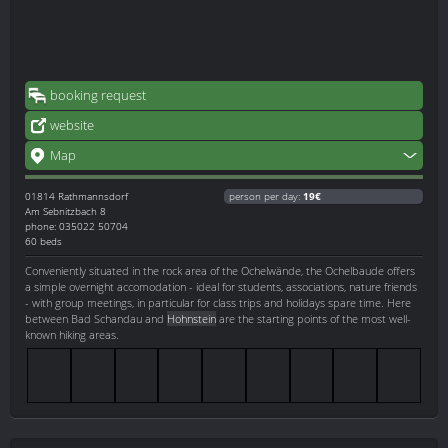
booking request
website
Map
01814
Rathmannsdorf
person per day:
19€
Am Sebnitzbach 8
phone: 035022 50704
60 beds
Conveniently situated in the rock area of the Ochelwände, the Ochelbaude offers
a simple overnight accomodation - ideal for students, associations, nature friends
- with group meetings, in particular for class trips and holidays spare time. Here
between Bad Schandau and
Hohnstein
are the starting points of the most well-
known hiking areas.