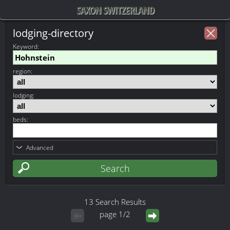
SAXON SWITZERLAND
lodging-directory
Keyword
:
region:
lodging:
beds:
Advanced
13 Search Results
page 1/2