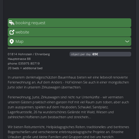
booking request
website
Map
01814
Hohnstein / Ehrenberg
object per day:
65€
Hauptstrasse 88
phone: 035975 80719
20 beds + additional bed
In unserem denkmalgeschützten Bauernhaus bieten wir eine liebevoll renovierte
Ferienwohnung an. Auf dem Anders - Hof können Sie auch in einer mongolischen
Jurte oder in unserem Zirkuswagen übernachten.
Ferienwohnung, Jurte, Zirkuswagen sind nicht nur Unterkünfte - wir vermieten
unseren Gästen praktisch einen ganzen Hof mit viel Raum zum toben, aber auch
zum ausspannen, spielen auf dem Heuboden, Schaukel, Sandplatz,
Lagerfeuerstelle, 26 ha wunderschönes Gelände mit Wald, Wiesen und
zahlreichen Hoftieren zum beobachten und streicheln...
Wir bieten Reitunterricht, Heilpädagogisches Reiten, traditionelles und berittenes
Bogenschießen und verschiedene erlebnispädagogische Projekte an. Einzelne
Urlauber, große und kleine Familien und Gruppen sind bei uns herzlich