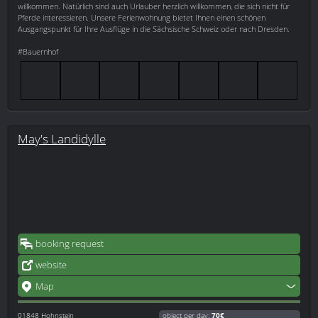
willkommen. Natürlich sind auch Urlauber herzlich willkommen, die sich nicht für
Pferde interessieren. Unsere Ferienwohnung bietet Ihnen einen schönen
Ausgangspunkt für Ihre Ausflüge in die Sächsische Schweiz oder nach Dresden.
#Bauernhof
May's Landidylle
booking request
website
Map
01848
Hohnstein
object per day:
70€