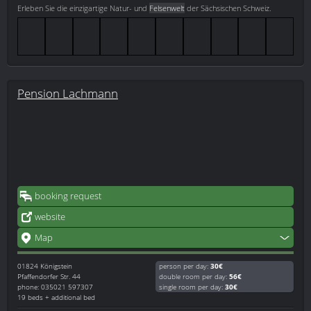
Erleben Sie die einzigartige Natur- und
Felsenwelt
der Sächsischen Schweiz.
Pension Lachmann
booking request
website
Map
01824
Königstein
person per day:
30€
Pfaffendorfer Str. 44
double room per day:
56€
phone: 035021 597307
single room per day:
30€
19 beds + additional bed