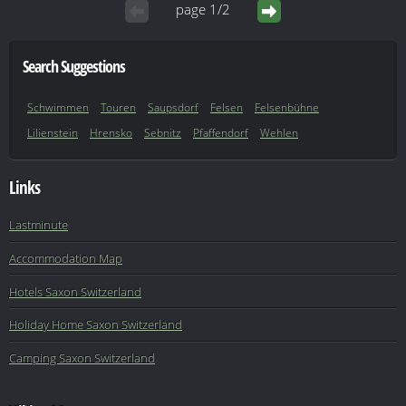
page 1/2
Search Suggestions
Schwimmen
Touren
Saupsdorf
Felsen
Felsenbühne
Lilienstein
Hrensko
Sebnitz
Pfaffendorf
Wehlen
Links
Lastminute
Accommodation Map
Hotels Saxon Switzerland
Holiday Home Saxon Switzerland
Camping Saxon Switzerland