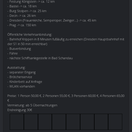
- Festung Königstein -> ca. 12 km
- Bastei -> ca. 18 km
- Burg Stolpen -> ca. 25 km
- Decin -> ca. 26 km
- Dresden (Frauenkirche, Semperoper, Zwinger...) -> ca. 45 km
- Prag -> ca. 150 km
Öffentliche Verkehrsanbindung:
- Bahnhof Krippen in 8 Minuten fußläufig zu erreichen (Dresden Hauptbahnhof mit
der S1 in 50 min erreichbar)
- Busverbindung
- Fähre
- nächste Schiffsanlegestelle in Bad Schandau
Ausstattung:
- separater Eingang
- Brötchenservice
- Kinderbett auf Anfrage
- WLAN vorhanden
Preise: 1 Person 50,00 €, 2 Personen 55,00 €, 3 Personen 60,00 €, 4 Personen 65,00
€
Vermietung: ab 5 Übernachtungen
Endreinigung 30€