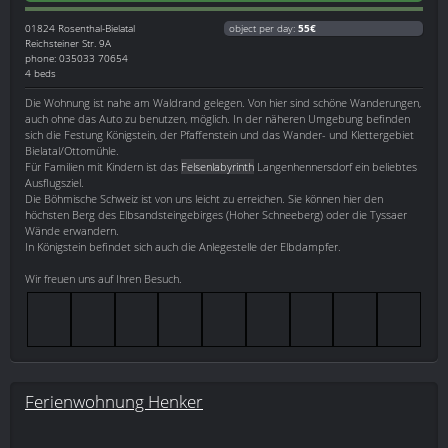
01824
Rosenthal-Bielatal
object per day:
55€
Reichsteiner Str. 9A
phone: 035033 70654
4 beds
Die Wohnung ist nahe am Waldrand gelegen. Von hier sind schöne Wanderungen,
auch ohne das Auto zu benutzen, möglich. In der näheren Umgebung befinden
sich die Festung Königstein, der Pfaffenstein und das Wander- und Klettergebiet
Bielatal/Ottomühle.
Für Familien mit Kindern ist das
Felsenlabyrinth
Langenhennersdorf ein beliebtes
Ausflugsziel.
Die Böhmische Schweiz ist von uns leicht zu erreichen. Sie können hier den
höchsten Berg des Elbsandsteingebirges (Hoher Schneeberg) oder die Tyssaer
Wände erwandern.
In Königstein befindet sich auch die Anlegestelle der Elbdampfer.
Wir freuen uns auf Ihren Besuch.
Ferienwohnung Henker