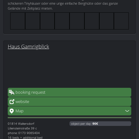
schickeren Tinyhäuser oder eine urige einfache Berghütte oder das ganze
Gelände mit Zeltplatz mieten.
Haus Gamrigblick
booking request
website
Map
01814
Waltersdorf
object per day:
90€
Liliensteinstraße 39 c
phone: 0173 9065404
16 beds + additional bed