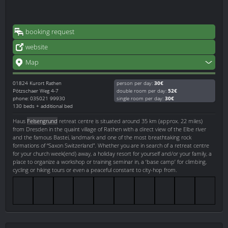
booking request
website
Map
01824
Kurort Rathen
person per day:
30€
Pötzschaer Weg 4-7
double room per day:
52€
phone: 035021 99930
single room per day:
30€
130 beds + additional bed
Haus
Felsengrund
retreat centre is situated around 35 km (approx. 22 miles)
from Dresden in the quaint village of Rathen with a direct view of the Elbe river
and the famous Bastei, landmark and one of the most breathtaking rock
formations of “Saxon Switzerland”. Whether you are in search of a retreat centre
for your church week(end) away, a holiday resort for yourself and/or your family, a
place to organize a workshop or training seminar in, a ‘base camp’ for climbing,
cycling or hiking tours or even a peaceful constant to city-hop from.