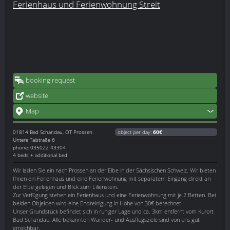
Ferienhaus und Ferienwohnung Streit
booking request
website
Map
01814
Bad Schandau, OT Prossen
object per day:
60€
Untere Talstraße 6
phone: 035022 43304
4 beds + additional bed
Wir laden Sie ein nach Prossen an der Elbe in der Sächsischen Schweiz. Wir bieten
Ihnen ein Ferienhaus und eine Ferienwohnung mit separatem Eingang direkt an
der Elbe gelegen und Blick zum Lilienstein.
Zur Verfügung stehen ein Ferienhaus und eine Ferienwohnung mit je 2 Betten. Bei
beiden Objekten wird eine Endreinigung in Höhe von 30€ berechnet.
Unser Grundstück befindet sich in ruhiger Lage und ca. 3km entfernt vom Kurort
Bad Schandau. Alle bekannten Wander- und Ausflugsziele sind von uns gut
erreichbar.