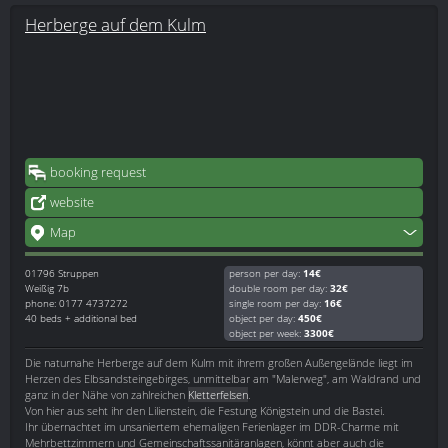
Herberge auf dem Kulm
booking request
website
Map
01796
Struppen
person per day:
14€
Weißig 7b
double room per day:
32€
phone: 0177 4737272
single room per day:
16€
40 beds + additional bed
object per day:
450€
object per week:
3300€
Die naturnahe Herberge auf dem Kulm mit ihrem großen Außengelände liegt im
Herzen des Elbsandsteingebirges, unmittelbar am "Malerweg", am Waldrand und
ganz in der Nähe von zahlreichen
Kletterfelsen
.
Von hier aus seht ihr den Lilienstein, die Festung Königstein und die Bastei.
Ihr übernachtet im unsaniertem ehemaligen Ferienlager im DDR-Charme mit
Mehrbettzimmern und Gemeinschaftssanitäranlagen, könnt aber auch die