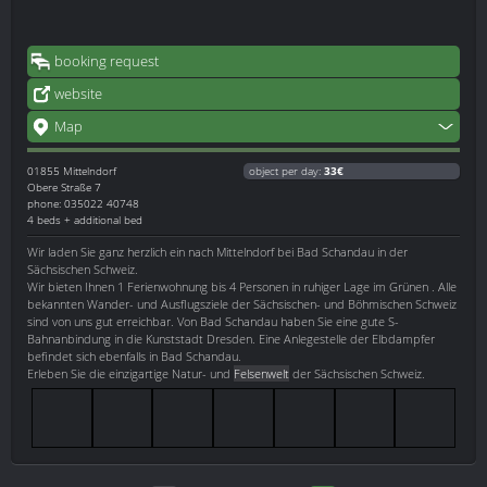
booking request
website
Map
01855
Mittelndorf
object per day:
33€
Obere Straße 7
phone: 035022 40748
4 beds + additional bed
Wir laden Sie ganz herzlich ein nach Mittelndorf bei Bad Schandau in der
Sächsischen Schweiz.
Wir bieten Ihnen 1 Ferienwohnung bis 4 Personen in ruhiger Lage im Grünen . Alle
bekannten Wander- und Ausflugsziele der Sächsischen- und Böhmischen Schweiz
sind von uns gut erreichbar. Von Bad Schandau haben Sie eine gute S-
Bahnanbindung in die Kunststadt Dresden. Eine Anlegestelle der Elbdampfer
befindet sich ebenfalls in Bad Schandau.
Erleben Sie die einzigartige Natur- und
Felsenwelt
der Sächsischen Schweiz.