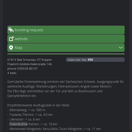
booking request
website
Map
01814
Bad Schandau OT Krippen
object per day:
55€
Friedrich-Gottlob-Kellerstraße 14b
phone: 035028 80107
4 beds
Gemütliche Ferienwohnung inmitten der Sächsischen Schweiz- Ausgangspunkt für
zahlreiche Ausflüge, Wanderungen, Fahrradtouren, Angeln sowie Klettern.
Die Elbe liegt unmittelbar vor der Tür und lädt zu Bootstouren und
Dampferfahrten ein.
Empfehlenswerte Ausflugsziele in der Nähe:
- Elberadweg -> ca. 500 m
- Toskana-Therme -> ca. 4,5 km
- Lilienstein -> ca. 6 km
-
Felsenbühne
Rathen -> ca. 10 km
- Kletterwald Königstein; Kanu-Aktiv-Tours Königstein -> ca. 11 km