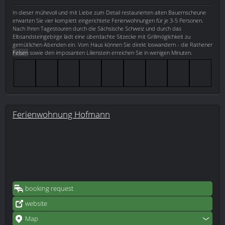
In dieser mühevoll und mit Liebe zum Detail restaurierten alten Bauernscheune
erwarten Sie vier komplett eingerichtete Ferienwohnungen für je 3-5 Personen.
Nach Ihren Tagestouren durch die Sächsische Schweiz und durch das
Elbsandsteingebirge lädt eine überdachte Sitzecke mit Grillmöglichkeit zu
gemütlichen Abenden ein. Vom Haus können Sie direkt loswandern - die Rathener
Felsen
sowie den imposanten Lilienstein erreichen Sie in wenigen Minuten.
Ferienwohnung Hofmann
booking request
website
Map