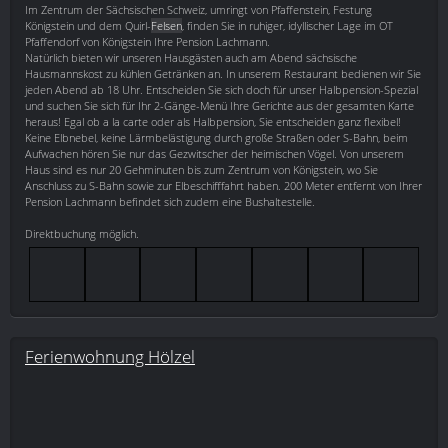
Im Zentrum der Sächsischen Schweiz, umringt von Pfaffenstein, Festung
Königstein und dem Quirl-
Felsen
, finden Sie in ruhiger, idyllischer Lage im OT
Pfaffendorf von Königstein Ihre Pension Lachmann.
Natürlich bieten wir unseren Hausgästen auch am Abend sächsische
Hausmannskost zu kühlen Getränken an. In unserem Restaurant bedienen wir Sie
jeden Abend ab 18 Uhr. Entscheiden Sie sich doch für unser Halbpension-Spezial
und suchen Sie sich für Ihr 2-Gänge-Menü Ihre Gerichte aus der gesamten Karte
heraus! Egal ob a la carte oder als Halbpension, Sie entscheiden ganz flexibel!
Keine Elbnebel, keine Lärmbelästigung durch große Straßen oder S-Bahn, beim
Aufwachen hören Sie nur das Gezwitscher der heimischen Vögel. Von unserem
Haus sind es nur 20 Gehminuten bis zum Zentrum von Königstein, wo Sie
Anschluss zu S-Bahn sowie zur Elbeschifffahrt haben. 200 Meter entfernt von Ihrer
Pension Lachmann befindet sich zudem eine Bushaltestelle.
Direktbuchung möglich.
Ferienwohnung Hölzel