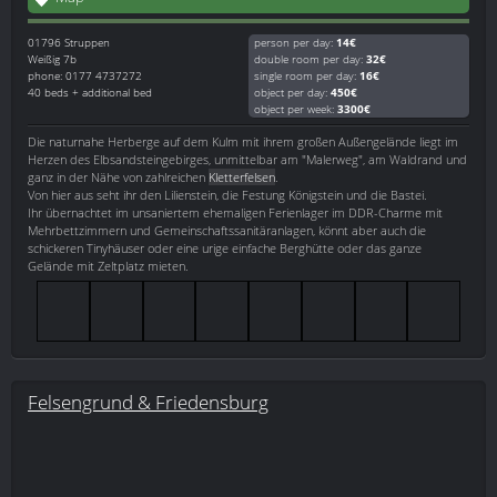
01796
Struppen
person per day:
14€
Weißig 7b
double room per day:
32€
phone: 0177 4737272
single room per day:
16€
40 beds + additional bed
object per day:
450€
object per week:
3300€
Die naturnahe Herberge auf dem Kulm mit ihrem großen Außengelände liegt im
Herzen des Elbsandsteingebirges, unmittelbar am "Malerweg", am Waldrand und
ganz in der Nähe von zahlreichen
Kletterfelsen
.
Von hier aus seht ihr den Lilienstein, die Festung Königstein und die Bastei.
Ihr übernachtet im unsaniertem ehemaligen Ferienlager im DDR-Charme mit
Mehrbettzimmern und Gemeinschaftssanitäranlagen, könnt aber auch die
schickeren Tinyhäuser oder eine urige einfache Berghütte oder das ganze
Gelände mit Zeltplatz mieten.
Felsengrund & Friedensburg