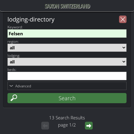
SAXON SWITZERLAND
lodging-directory
Keyword
:
region:
lodging:
beds:
Advanced
13 Search Results
page 1/2