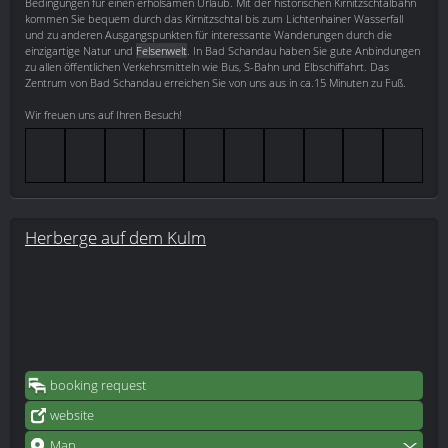
Bedingungen für einen erholsamen Urlaub. Mit der historischen Kirnitzschtalbahn
kommen Sie bequem durch das Kirnitzschtal bis zum Lichtenhainer Wasserfall
und zu anderen Ausgangspunkten für interessante Wanderungen durch die
einzigartige Natur und
Felsenwelt
. In Bad Schandau haben Sie gute Anbindungen
zu allen öffentlichen Verkehrsmitteln wie Bus, S-Bahn und Elbschiffahrt. Das
Zentrum von Bad Schandau erreichen Sie von uns aus in ca.15 Minuten zu Fuß.
Wir freuen uns auf Ihren Besuch!
Herberge auf dem Kulm
booking request
website
Map