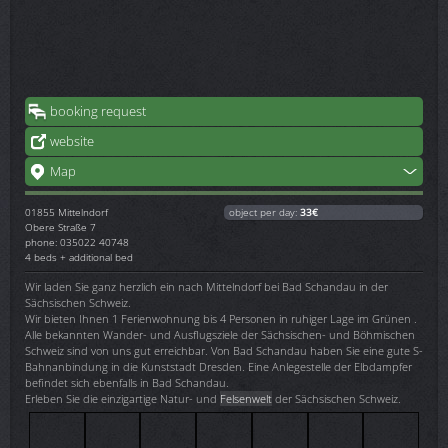
booking request
website
Map
01855
Mittelndorf
object per day:
33€
Obere Straße 7
phone: 035022 40748
4 beds + additional bed
Wir laden Sie ganz herzlich ein nach Mittelndorf bei Bad Schandau in der
Sächsischen Schweiz.
Wir bieten Ihnen 1 Ferienwohnung bis 4 Personen in ruhiger Lage im Grünen .
Alle bekannten Wander- und Ausflugsziele der Sächsischen- und Böhmischen
Schweiz sind von uns gut erreichbar. Von Bad Schandau haben Sie eine gute S-
Bahnanbindung in die Kunststadt Dresden. Eine Anlegestelle der Elbdampfer
befindet sich ebenfalls in Bad Schandau.
Erleben Sie die einzigartige Natur- und
Felsenwelt
der Sächsischen Schweiz.