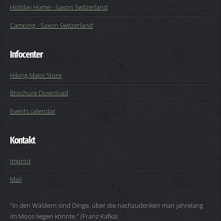
Holiday Home - Saxon Switzerland
Camping - Saxon Switzerland
Infocenter
Hiking Maps Store
Brochure Download
Events calendar
Kontakt
Imprint
Mail
"In den Wäldern sind Dinge, über die nachzudenken man jahrelang
im Moos liegen könnte." (Franz Kafka)