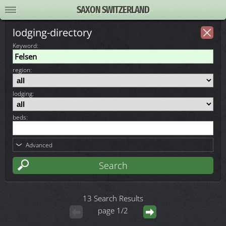
SAXON SWITZERLAND
lodging-directory
Keyword
:
region:
lodging:
beds:
Advanced
13 Search Results
page 1/2