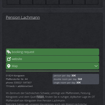
Pension Lachmann
booking request
website
Map
01824
Königstein
person per day:
30€
Pfaffendorfer Str. 44
double room per day:
56€
phone: 035021 597307
single room per day:
30€
19 beds + additional bed
Im Zentrum der Sächsischen Schweiz, umringt von Pfaffenstein, Festung
Königstein und dem Quirl-
Felsen
, finden Sie in ruhiger, idyllischer Lage im OT
Pfaffendorf von Königstein Ihre Pension Lachmann.
Natürlich bieten wir unseren Hausgästen auch am Abend sächsische