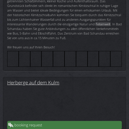
getrennten Schlafzimmern, kleiner Küche und Aufenthaltsraum. Das
Grundstück befindet sich direkt im romantischen Kirnitzschtal in ruhiger Lage
am Wasser und bietet ideale Bedingungen für einen erholsamen Urlaub. Mit
der historischen Kirnitzschtalbahn kommen Sie bequem durch das Kirnitzschtal
bis zum Lichtenhainer Wasserfall und zu anderen Ausgangspunkten für
interessante Wanderungen durch die einzigartige Natur und
Felsenwelt
. In Bad
Schandau haben Sie gute Anbindungen zu allen öffentlichen Verkehrsmitteln
wie Bus, S-Bahn und Elbschiffahrt. Das Zentrum von Bad Schandau erreichen
Sie von uns aus in ca.15 Minuten zu Fuß.
Wir freuen uns auf Ihren Besuch!
Herberge auf dem Kulm
booking request