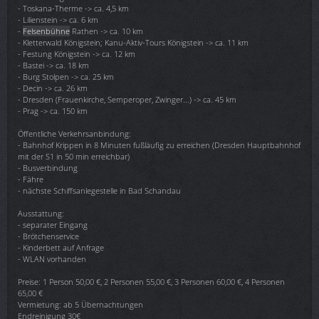
- Toskana-Therme -> ca. 4,5 km
- Lilienstein -> ca. 6 km
-
Felsenbühne
Rathen -> ca. 10 km
- Kletterwald Königstein; Kanu-Aktiv-Tours Königstein -> ca. 11 km
- Festung Königstein -> ca. 12 km
- Bastei -> ca. 18 km
- Burg Stolpen -> ca. 25 km
- Decin -> ca. 26 km
- Dresden (Frauenkirche, Semperoper, Zwinger...) -> ca. 45 km
- Prag -> ca. 150 km
Öffentliche Verkehrsanbindung:
- Bahnhof Krippen in 8 Minuten fußläufig zu erreichen (Dresden Hauptbahnhof
mit der S1 in 50 min erreichbar)
- Busverbindung
- Fähre
- nächste Schiffsanlegestelle in Bad Schandau
Ausstattung:
- separater Eingang
- Brötchenservice
- Kinderbett auf Anfrage
- WLAN vorhanden
Preise: 1 Person 50,00 €, 2 Personen 55,00 €, 3 Personen 60,00 €, 4 Personen
65,00 €
Vermietung: ab 5 Übernachtungen
Endreinigung 30€