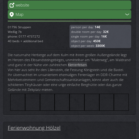
website
Map
01796
Struppen
person per day:
14€
Weißig 7b
double room per day:
32€
phone: 0177 4737272
single room per day:
16€
40 beds + additional bed
object per day:
450€
object per week:
3300€
Die naturnahe Herberge auf dem Kulm mit ihrem großen Außengelände liegt
im Herzen des Elbsandsteingebirges, unmittelbar am "Malerweg", am Waldrand
und ganz in der Nähe von zahlreichen
Kletterfelsen
.
Von hier aus seht ihr den Lilienstein, die Festung Königstein und die Bastei.
Ihr übernachtet im unsaniertem ehemaligen Ferienlager im DDR-Charme mit
Mehrbettzimmern und Gemeinschaftssanitäranlagen, könnt aber auch die
schickeren Tinyhäuser oder eine urige einfache Berghütte oder das ganze
Gelände mit Zeltplatz mieten.
Ferienwohnung Hölzel