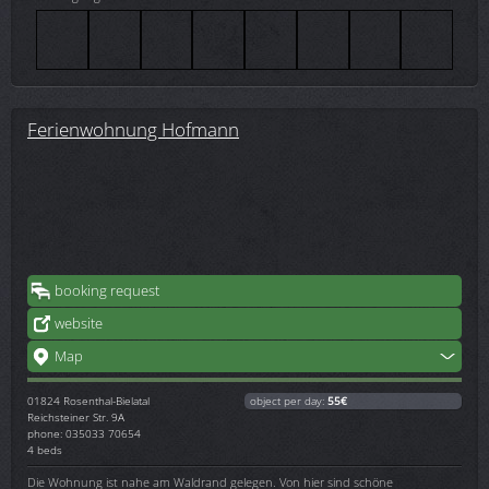
Ferienwohnung Hofmann
booking request
website
Map
01824
Rosenthal-Bielatal
object per day:
55€
Reichsteiner Str. 9A
phone: 035033 70654
4 beds
Die Wohnung ist nahe am Waldrand gelegen. Von hier sind schöne