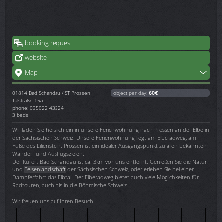
booking request
website
Map
01814
Bad Schandau / ST Prossen
object per day:
60€
Talstraße 15a
phone: 035022 43324
3 beds
Wir laden Sie herzlich ein in unsere Ferienwohnung nach Prossen an der Elbe in
der Sächsischen Schweiz. Unsere Ferienwohnung liegt am Elberadweg, am
Fuße des Lilienstein. Prossen ist ein idealer Ausgangspunkt zu allen bekannten
Wander- und Ausflugszielen.
Der Kurort Bad Schandau ist ca. 3km von uns entfernt. Genießen Sie die Natur-
und
Felsenlandschaft
der Sächsischen Schweiz, oder erleben Sie bei einer
Dampferfahrt das Elbtal. Der Elberadweg bietet auch viele Möglichkeiten für
Radtouren, auch bis in die Böhmische Schweiz.
Wir freuen uns auf Ihren Besuch!