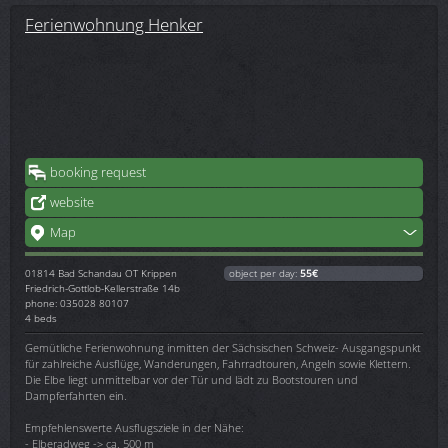
Ferienwohnung Henker
booking request
website
Map
01814
Bad Schandau OT Krippen
object per day:
55€
Friedrich-Gottlob-Kellerstraße 14b
phone: 035028 80107
4 beds
Gemütliche Ferienwohnung inmitten der Sächsischen Schweiz- Ausgangspunkt
für zahlreiche Ausflüge, Wanderungen, Fahrradtouren, Angeln sowie Klettern.
Die Elbe liegt unmittelbar vor der Tür und lädt zu Bootstouren und
Dampferfahrten ein.
Empfehlenswerte Ausflugsziele in der Nähe:
- Elberadweg -> ca. 500 m