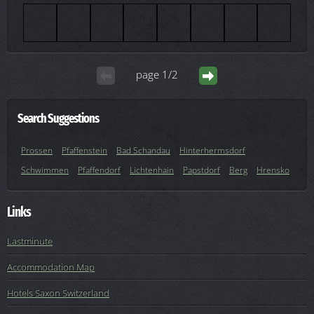
page 1/2
Search Suggestions
Prossen
Pfaffenstein
Bad Schandau
Hinterhermsdorf
Schwimmen
Pfaffendorf
Lichtenhain
Papstdorf
Berg
Hrensko
Links
Lastminute
Accommodation Map
Hotels Saxon Switzerland