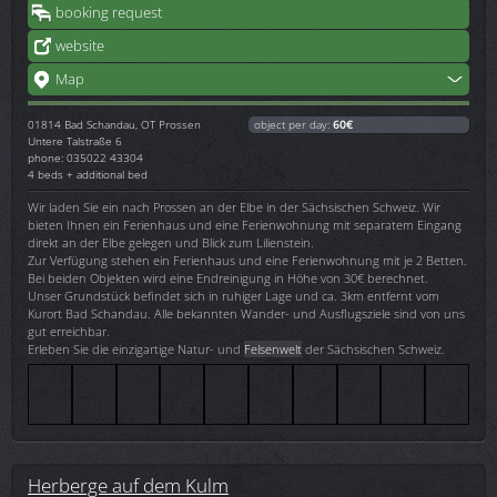
booking request
website
Map
01814
Bad Schandau, OT Prossen
object per day:
60€
Untere Talstraße 6
phone: 035022 43304
4 beds + additional bed
Wir laden Sie ein nach Prossen an der Elbe in der Sächsischen Schweiz. Wir
bieten Ihnen ein Ferienhaus und eine Ferienwohnung mit separatem Eingang
direkt an der Elbe gelegen und Blick zum Lilienstein.
Zur Verfügung stehen ein Ferienhaus und eine Ferienwohnung mit je 2 Betten.
Bei beiden Objekten wird eine Endreinigung in Höhe von 30€ berechnet.
Unser Grundstück befindet sich in ruhiger Lage und ca. 3km entfernt vom
Kurort Bad Schandau. Alle bekannten Wander- und Ausflugsziele sind von uns
gut erreichbar.
Erleben Sie die einzigartige Natur- und
Felsenwelt
der Sächsischen Schweiz.
Herberge auf dem Kulm