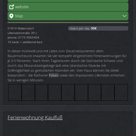
website
Map
01814
Waltersdorf
object per day:
90€
Liliensteinstraße 39 c
phone: 0173 9065404
16 beds + additional bed
In dieser mühevoll und mit Liebe zum Detail restaurierten alten
Bauernscheune erwarten Sie vier komplett eingerichtete Ferienwohnungen für
je 3-5 Personen. Nach Ihren Tagestouren durch die Sächsische Schweiz und
durch das Elbsandsteingebirge lädt eine überdachte Sitzecke mit
Grillmöglichkeit zu gemütlichen Abenden ein. Vom Haus können Sie direkt
loswandern - die Rathener
Felsen
sowie den imposanten Lilienstein erreichen
Sie in wenigen Minuten.
Ferienwohnung Kaulfuß