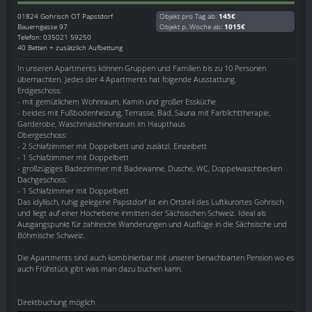
01824
Gohrisch OT Papstdorf
Objekt pro Tag ab:
145€
Bauerngasse 97
Objekt p. Woche ab:
1015€
Telefon: 035021 59250
40 Betten + zusätzlich Aufbettung
In unseren Apartments können Gruppen und Familien bis zu 10 Personen
übernachten. Jedes der 4 Apartments hat folgende Ausstattung.
Erdgeschoss:
- mit gemütlichem Wohnraum, Kamin und großer Essküche
- beides mit Fußbodenheizung, Terrasse, Bad, Sauna mit Farblichttherapie,
Garderobe, Waschmaschinenraum im Haupthaus
Obergeschoss:
- 2 Schlafzimmer mit Doppelbett und zusätzl. Einzelbett
- 1 Schlafzimmer mit Doppelbett
- großzügiges Badezimmer mit Badewanne, Dusche, WC, Doppelwaschbecken
Dachgeschoss:
- 1 Schlafzimmer mit Doppelbett
Das idyllisch, ruhig gelegene Papstdorf ist ein Ortsteil des Luftkurortes Gohrisch
und liegt auf einer Hochebene inmitten der Sächsischen Schweiz. Ideal als
Ausgangspunkt für zahlreiche Wanderungen und Ausflüge in die Sächsische und
Böhmische Schweiz.
Die Apartments sind auch kombinierbar mit unserer benachbarten Pension wo es
auch Frühstück gibt was man dazu buchen kann.
Direktbuchung möglich