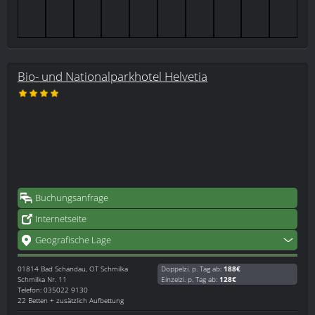
Bio- und Nationalparkhotel Helvetia
Buchungsanfrage
Internetseite
Geografische Lage
01814
Bad Schandau, OT Schmilka
Doppelzi. p. Tag ab:
188€
Schmilka Nr. 11
Einzelzi. p. Tag ab:
128€
Telefon: 035022 9130
22 Betten + zusätzlich Aufbettung