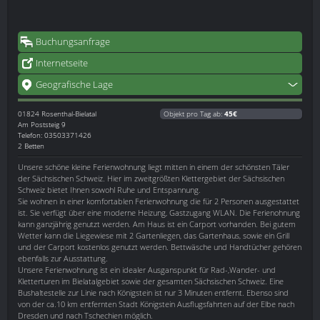
Buchungsanfrage
Internetseite
Geografische Lage
01824
Rosenthal-Bielatal
Objekt pro Tag ab:
45€
Am Poststeig 9
Telefon: 03503371426
2 Betten
Unsere schöne kleine Ferienwohnung liegt mitten in einem der schönsten Täler
der Sächsischen Schweiz. Hier im zweitgrößten Klettergebiet der Sächsischen
Schweiz bietet Ihnen sowohl Ruhe und Entspannung.
Sie wohnen in einer komfortablen Ferienwohnung die für 2 Personen ausgestattet
ist. Sie verfügt über eine moderne Heizung, Gastzugang WLAN. Die Ferienohnung
kann ganzjährig genutzt werden. Am Haus ist ein Carport vorhanden. Bei gutem
Wetter kann die Liegewiese mit 2 Gartenliegen, das Gartenhaus, sowie ein Grill
und der Carport kostenlos genutzt werden. Bettwäsche und Handtücher gehören
ebenfalls zur Ausstattung.
Unsere Ferienwohnung ist ein idealer Ausganspunkt für Rad-,Wander- und
Kletterturen im Bielatalgebiet sowie der gesamten Sächsischen Schweiz. Eine
Bushaltestelle zur Linie nach Königstein ist nur 3 Minuten entfernt. Ebenso sind
von der ca.10 km entfernten Stadt Königstein Ausflugsfahrten auf der Elbe nach
Dresden und nach Tschechien möglich.