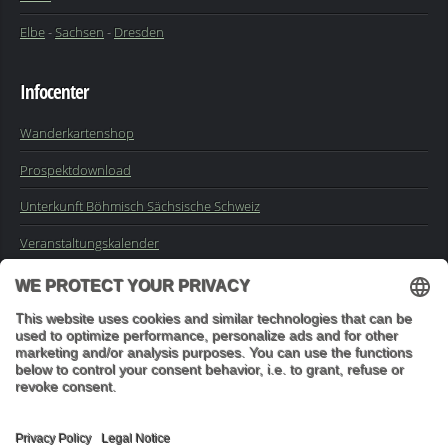
Elbe
-
Sachsen
-
Dresden
Infocenter
Wanderkartenshop
Prospektdownload
Unterkunft Böhmisch Sächsische Schweiz
Veranstaltungskalender
Kontakt
Impressum
Buchungsanfrage
Mail an die Redaktion