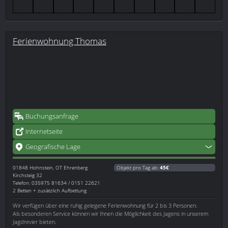
Ferienwohnung Thomas
Buchungsanfrage
Internetseite
Geografische Lage
01848
Hohnstein, OT Ehrenberg
Objekt pro Tag ab:
45€
Kirchsteig 32
Telefon: 035975 81634 / 0151 22621
2 Betten + zusätzlich Aufbettung
Wir verfügen über eine ruhig gelegene Ferienwohnung für 2 bis 3 Personen.
Als besonderen Service können wir Ihnen die Möglichkeit des Jagens in unserem
Jagdrevier bieten.