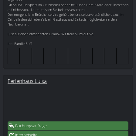
Ob Sauna, Parkplatz im Grundstück oder eine Runde Dart, Billard oder Tischtennis
auf nichts von all dem müssen Sie bei uns verzichten.
Der morgendliche Brötchenservice gehört bei uns selbstverständliche dazu. Im
Ort befinden sich ebenfalls ein Gasthaus und Einkaufsmöglichkeiten in den
Nachbarorten.
Lust auf einen entspannten Urlaub? Wir freuen uns auf Sie.
Ihre Familie Buffi
Ferienhaus Luisa
Buchungsanfrage
Internetseite