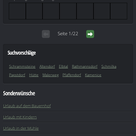
Seite 1/22
Suchvorschläge
Schrammsteine
Altendorf
Elbtal
Rathmannsdorf
Schmilka
Papstdorf
Hütte
Malerweg
Pfaffendorf
Kamenice
Sonderwünsche
Urlaub auf dem Bauernhof
Urlaub mit Kindern
Urlaub in der Mühle