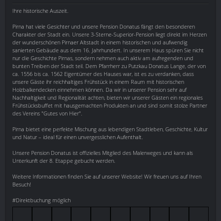
Ihre historische Auszeit.
Pirna hat viele Gesichter und unsere Pension Donatus fängt den besonderen
Charakter der Stadt ein. Unsere 3-Sterne-Superior-Pension liegt direkt im Herzen
der wunderschönen Pirnaer Altstadt in einem historischen und aufwendig
sanierten Gebäude aus dem 16. Jahrhundert. In unserem Haus spüren Sie nicht
nur die Geschichte Pirnas, sondern nehmen auch aktiv am aufregenden und
bunten Treiben der Stadt teil. Dem Pfarrherr zu Putzkau Donatus Lange, der von
ca. 1556 bis ca. 1562 Eigentümer des Hauses war, ist es zu verdanken, dass
unsere Gäste ihr reichhaltiges Frühstück in einem Raum mit historischen
Holzbalkendecken einnehmen können. Da wir in unserer Pension sehr auf
Nachhaltigkeit und Regionalität achten, bieten wir unserer Gästen ein regionales
Frühstücksbuffet mit hausgemachten Produkten an und sind somit stolze Partner
des Vereins "Gutes von Hier".
Pirna bietet eine perfekte Mischung aus lebendigen Stadtleben, Geschichte, Kultur
und Natur – ideal für einen unvergesslichen Aufenthalt.
Unsere Pension Donatus ist offizielles Mitglied des Malerweges und kann als
Unterkunft der 8. Etappe gebucht werden.
Weitere Informationen finden Sie auf unserer Website! Wir freuen uns auf Ihren
Besuch!
#Direktbuchung möglich