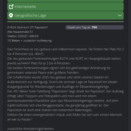
Internetseite
Geografische Lage
01824
Gohrisch OT Papstdorf
Objekt pro Tag ab:
70€
Alte Hauptstraße 51
Telefon: 035021 68529
10 Betten + zusätzlich Aufbettung
Das Ferienhaus ist neu gebaut und vollkommen separat. Sie finden hier Platz für 2
bis 4 Personen (ca. 46m²).
Die neu gebauten Ferienwohnungen RUTH und KURT im Hauptgebäude bieten
jeweils auf 44m² Platz für je 2 bis 4 Personen.
Die beiden Ferienwohnungen eignen sich bei gleichzeitiger Anmietung für
gemeinsam reisende Paare oder größere Familien.
Die Schäferhütte wurde 2025 neu gebaut und steht unseren Gästen im
Außenbereich zur Verfügung. Durch die zentrale Lage ist Papstdorf ein idealer
Ausgangspunkt für Wanderungen und Ausflüge im Elbsandsteingebirge.
Der 451 Meter hohe Tafelberg "Papststein" liegt direkt bei Papstdorf. Der Aufstieg
erfolgt über Treppen und Felsspalten und man wird mit einem
atemberaubenden Rundblick über das Elbsandsteingebirge belohnt. Auf dem
Gipfel befindet sich eine Berggaststätte, die ganzjährig geöffnet ist. Der
Papststein ist auch eine Station des bekannten Malerweges.
Erleben Sie einen unvergesslichen Urlaub und fühlen Sie sich vom ersten Moment
an wie zu Hause !
zusätzliche Kontaktmöglichkeiten: