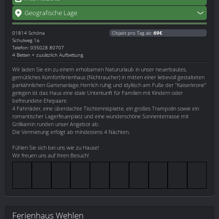
Geografische Lage
01814
Schöna
Objekt pro Tag ab:
69€
Schulweg 1a
Telefon: 035028 80707
4 Betten + zusätzlich Aufbettung
Wir laden Sie ein zu einem erholsamen Natururlaub in unser neuerbautes,
gemütliches Komfortferienhaus (Nichtraucher) in mitten einer liebevoll gestalteten
parkähnlichen Gartenanlage.Herrlich ruhig und idyllisch am Fuße der "Kaiserkrone"
gelegen ist das Haus eine idale Unterkunft für Familien mit Kindern oder
befreundete Ehepaare.
4 Fahrräder, eine überdachte Tischtennisplatte, ein großes Trampolin sowie ein
romantischer Lagerfeuerplatz und eine wunderschöne Sonnenterrasse mit
Grillkamin runden unser Angebot ab.
Die Vermietung erfolgt ab mindestens 4 Nächten.
Fühlen Sie sich bei uns wie zu Hause!
Wir freuen uns auf Ihren Besuch!
Ferienhaus Wehlen