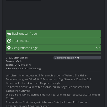
Buchungsanfrage
Internetseite
Geografische Lage
01829
Stadt Wehlen
Objekt pro Tag ab:
47€
Rosenstraße 6
Telefon: 0172 9792171
8 Betten + zusätzlich Aufbettung
Wir bieten Ihnen insgesamt 3 Ferienwohnungen in Wehlen. Eine kleine
Ferienwohnung mit 30 m² für 2 Personen und 2 größere mit 42 m² für 2-4
Personen. Frühstück ist nach Absprache möglich.
Sie besitzen einen traumhaften Ausblick auf die urige Felslandschaft der
Sächsischen Schweiz.
Unsere Ferienwohnungen befinden sich auf einer ruhigen Seitenstraße nahe dem
Ortskern.
Eine moderne Einrichtung mit Liebe zum Detail, soll Ihnen Erholung und
Entspannung vom Alltag ermöglichen.