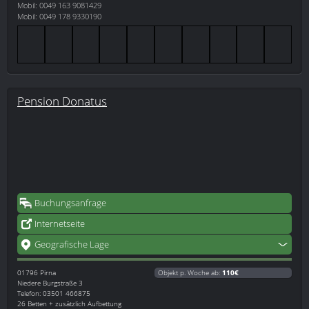
Mobil: 0049 163 9081429
Mobil: 0049 178 9330190
Pension Donatus
Buchungsanfrage
Internetseite
Geografische Lage
01796
Pirna
Objekt p. Woche ab:
110€
Niedere Burgstraße 3
Telefon: 03501 466875
26 Betten + zusätzlich Aufbettung