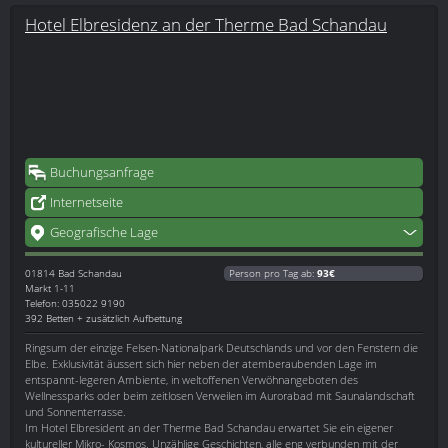
Hotel Elbresidenz an der Therme Bad Schandau
Buchungsanfrage
Internetseite
Geografische Lage
01814
Bad Schandau
Person pro Tag ab:
93€
Markt 1-11
Telefon: 035022 9190
392 Betten + zusätzlich Aufbettung
Ringsum der einzige Felsen-Nationalpark Deutschlands und vor den Fenstern die
Elbe. Exklusivität äussert sich hier neben der atemberaubenden Lage im
entspannt-legeren Ambiente, in weltoffenen Verwöhnangeboten des
Wellnessparks oder beim zeitlosen Verweilen im Aurorabad mit Saunalandschaft
und Sonnenterrasse.
Im Hotel Elbresident an der Therme Bad Schandau erwartet Sie ein eigener
kultureller Mikro- Kosmos. Unzählige Geschichten, alle eng verbunden mit der