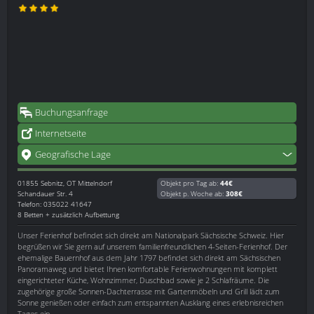
Buchungsanfrage
Internetseite
Geografische Lage
01855
Sebnitz, OT Mittelndorf
Objekt pro Tag ab:
44€
Schandauer Str. 4
Objekt p. Woche ab:
308€
Telefon: 035022 41647
8 Betten + zusätzlich Aufbettung
Unser Ferienhof befindet sich direkt am Nationalpark Sächsische Schweiz. Hier
begrüßen wir Sie gern auf unserem familienfreundlichen 4-Seiten-Ferienhof. Der
ehemalige Bauernhof aus dem Jahr 1797 befindet sich direkt am Sächsischen
Panoramaweg und bietet Ihnen komfortable Ferienwohnungen mit komplett
eingerichteter Küche, Wohnzimmer, Duschbad sowie je 2 Schlafräume. Die
zugehörige große Sonnen-Dachterrasse mit Gartenmöbeln und Grill lädt zum
Sonne genießen oder einfach zum entspannten Ausklang eines erlebnisreichen
Tages ein.