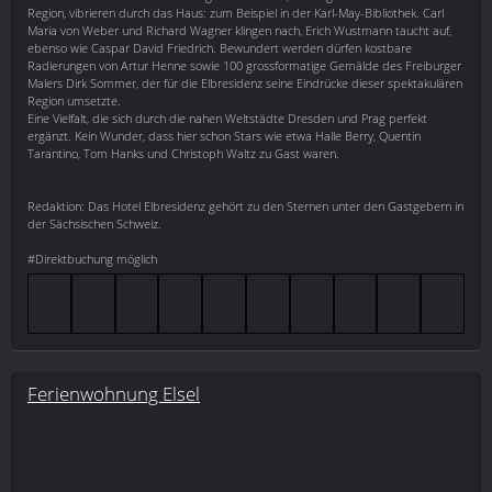
Region, vibrieren durch das Haus: zum Beispiel in der Karl-May-Bibliothek. Carl
Maria von Weber und Richard Wagner klingen nach, Erich Wustmann taucht auf,
ebenso wie Caspar David Friedrich. Bewundert werden dürfen kostbare
Radierungen von Artur Henne sowie 100 grossformatige Gemälde des Freiburger
Malers Dirk Sommer, der für die Elbresidenz seine Eindrücke dieser spektakulären
Region umsetzte.
Eine Vielfalt, die sich durch die nahen Weltstädte Dresden und Prag perfekt
ergänzt. Kein Wunder, dass hier schon Stars wie etwa Halle Berry, Quentin
Tarantino, Tom Hanks und Christoph Waltz zu Gast waren.
Redaktion: Das Hotel Elbresidenz gehört zu den Sternen unter den Gastgebern in
der Sächsischen Schweiz.
#Direktbuchung möglich
Ferienwohnung Elsel