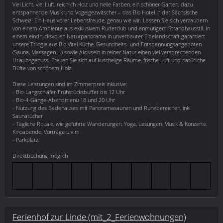
Viel Licht, viel Luft, reichlich Holz und helle Farben, ein schöner Garten, dazu
entspannende Musik und Vogelgezwitscher – das Bio Hotel in der Sächsische
Schweiz! Ein Haus voller Lebensfreude, genau wie wir. Lassen Sie sich verzaubern
von einem Ambiente aus exklusivem Ruderclub und anmutigem Strandhausstil. In
einem eindrucksvollen Naturpanorama in unverbauter Elbelandschaft garantiert
unsere Trilogie aus Bio Vital Küche, Gesundheits- und Entspannungsangeboten
(Sauna, Massagen,...) sowie Aktivsein in reiner Natur einen viel versprechenden
Urlaubsgenuss. Freuen Sie sich auf kuschelige Räume, frische Luft und natürliche
Düfte von schönem Holz.
Diese Leistungen sind im Zimmerpreis inklusive:
- Bio-Langschläfer-Frühstücksbuffet bis 12 Uhr
- Bio-4-Gänge-Abendmenü 18 und 20 Uhr
- Nutzung des Badehauses mit Panoramasaunen und Ruhebereichen, inkl.
Saunatücher
- Tägliche Rituale, wie geführte Wanderungen, Yoga, Lesungen, Musik & Konzerte,
Kinoabende, Vorträge u.v.m.
- Parkplatz
Direktbuchung möglich
Ferienhof zur Linde (mit_2_Ferienwohnungen)