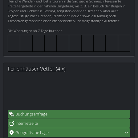
Herrliche Wander- und Klettertouren in die Sächsische Schweiz, interessante
Freizeitangebote in der näheren Umgebung wie z. B. ein Besuch der Burgen in
Stolpen und Hohnstein, Festung Königstein oder der Urzeitpark aber auch
Tagesausflüge nach Dresden, Pillnitz oder Meißen sowie ein Ausflug nach
Tschechien garantieren einen erlebnisreichen und vielgestaltigen Aufenthalt.
Die Wohnung ist ab 7 Tage buchbar.
Ferienhäuser Vetter (4 x)
Buchungsanfrage
Internetseite
Geografische Lage