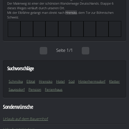
Der Malerweg ist einer der schönsten Wanderwege Deutschlands. Etappe 6
dieses Weges verläuft durch unseren Ort.
Mit der Elbfähre gelangt man direkt nach
Hrensko
, dem Tor zur Böhmischen
Schweiz.
Seite 1/1
Suchvorschläge
Schmilka
Elbtal
Hrensko
Hotel
Süd
Hinterhermsdorf
Kletter
Saupsdorf
Pension
Ferienhaus
Sonderwünsche
Urlaub auf dem Bauernhof