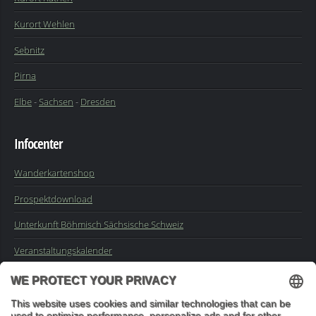
Kurort Wehlen
Sebnitz
Pirna
Elbe
-
Sachsen
-
Dresden
Infocenter
Wanderkartenshop
Prospektdownload
Unterkunft Böhmisch Sächsische Schweiz
Veranstaltungskalender
Kontakt