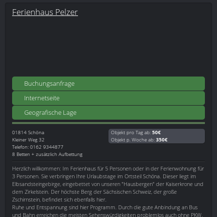
Ferienhaus Pelzer
Buchungsanfrage
Internetseite
Geografische Lage
01814
Schöna
Objekt pro Tag ab:
50€
Kleiner Weg 32
Objekt p. Woche ab:
350€
Telefon: 0162 9344877
8 Betten + zusätzlich Aufbettung
Herzlich willkommen: Im Ferienhaus für 5 Personen oder in der Ferienwohnung für
3 Personen. Sie verbringen Ihre Urlaubstage im Ortsteil Schöna. Dieser liegt im
Elbsandsteingebirge, eingebettet von unseren "Hausbergen" der Kaiserkrone und
dem Zirkelstein. Der höchste Berg der Sächsischen Schweiz, der große
Zschirnstein, befindet sich ebenfalls hier.
Ruhe und Entspannung sind hier Programm. Durch die gute Anbindung an Bus
und Bahn erreichen die meisten Sehenswürdigkeiten problemlos auch ohne PKW.