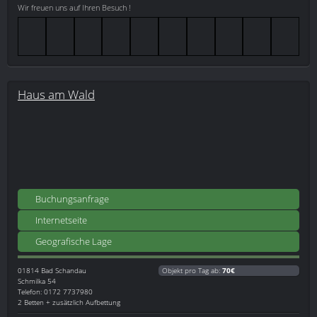
Wir freuen uns auf Ihren Besuch !
Haus am Wald
Buchungsanfrage
Internetseite
Geografische Lage
01814
Bad Schandau
Objekt pro Tag ab:
70€
Schmilka 54
Telefon: 0172 7737980
2 Betten + zusätzlich Aufbettung