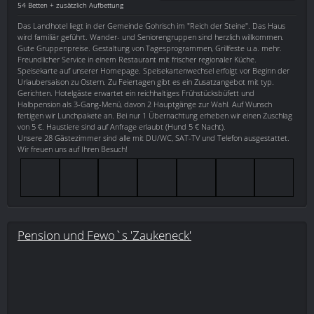
54 Betten + zusätzlich Aufbettung
Das Landhotel liegt in der Gemeinde Gohrisch im "Reich der Steine". Das Haus
wird familiär geführt. Wander- und Seniorengruppen sind herzlich willkommen.
Gute Gruppenpreise. Gestaltung von Tagesprogrammen, Grillfeste u.a. mehr.
Freundlicher Service in einem Restaurant mit frischer regionaler Küche.
Speisekarte auf unserer Homepage. Speisekartenwechsel erfolgt vor Beginn der
Urlaubersaison zu Ostern. Zu Feiertagen gibt es ein Zusatzangebot mit typ.
Gerichten. Hotelgäste erwartet ein reichhaltiges Frühstücksbüfett und
Halbpension als 3-Gang-Menü, davon 2 Hauptgänge zur Wahl. Auf Wunsch
fertigen wir Lunchpakete an. Bei nur 1 Übernachtung erheben wir einen Zuschlag
von 5 €. Haustiere sind auf Anfrage erlaubt (Hund 5 € Nacht).
Unsere 28 Gästezimmer sind alle mit DU/WC, SAT-TV und Telefon ausgestattet.
Wir freuen uns auf Ihren Besuch!
Pension und Fewo`s 'Zaukeneck'