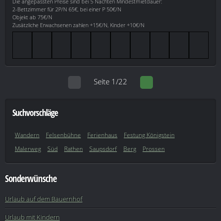
Die angepassten Preise sind bei 5 Nächten Mindestmietdauer:
2-Bettzimmer für 2P/N 65€, bei einer P 50€/N
Objekt ab 75€/N
Zusätzliche Erwachsenen zahlen +15€/N, Kinder +10€/N
Seite 1/22
Suchvorschläge
Wandern
Felsenbühne
Ferienhaus
Festung Königstein
Malerweg
Süd
Rathen
Saupsdorf
Berg
Prossen
Sonderwünsche
Urlaub auf dem Bauernhof
Urlaub mit Kindern