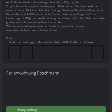
Am Fuße des Großen Winterberges liegt die ca.68qm große
Erdgeschosswohnung mit innenliegendem Badezimmer. Sie bietet außerdem
einen herrlichen Blick über Schmilka. Die Lage direkt am Wald ist ein Paradies für
Kinder, die herzlich Willkommen sind. Der Vermieter ist ein "Urgestein" der
Umgebung mit 40 Jahren Walderfahrung und er kann tief in den Erfahrungsschatz
greifen, was sich beim Kaminfeuer erleben lässt.
Weitere Informationen entnehmen Sie bitte meiner Internetseite
www.saechsische-schweiz.info/fewo-kurze.
Preis:
... für 4 Übernachtungen (Mindestaufenthalt) - 70,00 € / Nacht + Kurtaxe
Ferienwohnung Pöschmann
Buchungsanfrage