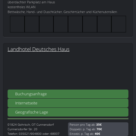
überdachter Parkplatz am Haus
kostenfreies WLAN
Bettwäsche, Hand- und Duschtücher, Geschirrtücher und Küchenutensilien
Landhotel Deutsches Haus
Buchungsanfrage
Internetseite
Geografische Lage
01824
Gohrisch, OT Cunnersdorf
Person pro Tag ab:
35€
Cunnersdorfer Str. 20
Doppelzi. p. Tag ab:
70€
Telefon: 035021/904800 oder: 68937
Einzelzi. p. Tag ab:
40€