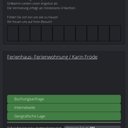
Grillkamin runden unser Angebot ab.
Die Vermietung erfolgt ab mindestens 4 Nächten.
Fühlen Sie sich bei uns wie zu Hause!
Wir freuen uns auf Ihren Besuch!
Ferienhaus- Ferienwohnung / Karin Fröde
Buchungsanfrage
Internetseite
Geografische Lage
01814
Bad-Schandau Stadtteil Waltersdorf
Objekt pro Tag ab:
35€