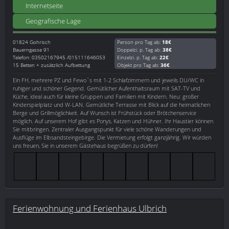
Internetseite
Geografische Lage
01824
Gohrisch
Person pro Tag ab:
18€
Bauerngasse 91
Doppelzi. p. Tag ab:
38€
Telefon: 03502167945 /015111646053
Einzelzi. p. Tag ab:
22€
15 Betten + zusätzlich Aufbettung
Objekt pro Tag ab:
36€
Ein FH, mehrere PZ und Fewo`s mit 1-2 Schlafzimmern und jeweils DU/WC in
ruhiger und schöner Gegend. Gemütlicher Aufenthaltsraum mit SAT-TV und
Küche, ideal auch für kleine Gruppen und Familien mit Kindern. Neu: großer
Kinderspielplatz und W-LAN. Gemütliche Terrasse mit Blick auf die heimatlichen
Berge und Grillmöglichkeit. Auf Wunsch ist Frühstück oder Brötchenservice
möglich. Auf unserem Hof gibt es Ponys, Katzen und Hühner. Ihr Haustier können
Sie mitbringen. Zentraler Ausgangspunkt für viele schöne Wanderungen und
Ausflüge im Elbsandsteingebirge. Die Vermietung erfolgt ganzjährig. Wir würden
uns freuen, Sie in unserem Gästehaus begrüßen zu dürfen!
Ferienwohnung und Ferienhaus Ulbrich