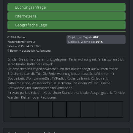
Buchungsanfrage
Internetseite
Geografische Lage
01824
Rathen
Objekt pro Tag ab:
60€
Waltersdorfer Berg 2
Objekt p. Woche ab:
301€
Telefon: 035024 795763
4 Betten + zusätzlich Aufbettung
Erholen Sie sich in unserer ruhig gelegenen Ferienwohnung mit fantastischen Blick
in die bizarre Rathener Felswelt.
Sie erwachen mit Vogelgezwitscher und der Bäcker bringt auf Wunsch frische
Brötchen bis an die Tür. Die Ferienwohnung besteht aus Schlafzimmer mit
Doppelbett, Wohnzimmer(Sat-TV,Radio), Küchenzeile (mit Kühlschrank,
Kaffeemaschine, Wasserkocher, Kl.Backofen) und einem WC mit Dusche.
Bettwäsche und Handtücher sind vorhanden.
Ihr Auto parkt direkt am Haus. Unser Standort ist idealer Ausgangspunkt für viele
Wander- Kletter- oder Radtouren.