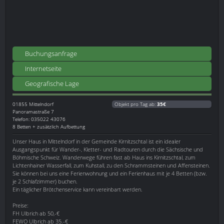
Buchungsanfrage
Internetseite
Geografische Lage
01855
Mittelndorf
Objekt pro Tag ab:
35€
Panoramastraße 7
Telefon: 035022 43076
8 Betten + zusätzlich Aufbettung
Unser Haus in Mittelndorf in der Gemeinde Kirnitzschtal ist ein idealer
Ausgangspunkt für Wander-, Kletter- und Radtouren durch die Sächsische und
Böhmische Schweiz. Wanderwege führen fast ab Haus ins Kirnitzschtal, zum
Lichtenhainer Wasserfall, zum Kuhstall, zu den Schrammsteinen und Affensteinen.
Sie können bei uns eine Ferienwohnung und ein Ferienhaus mit je 4 Betten (bzw.
je 2 Schlafzimmer) buchen.
Ein täglicher Brötchenservice kann vereinbart werden.
Preise:
FH Ulbrich ab 50,-€
FEWO Ulbrich ab 35.-€