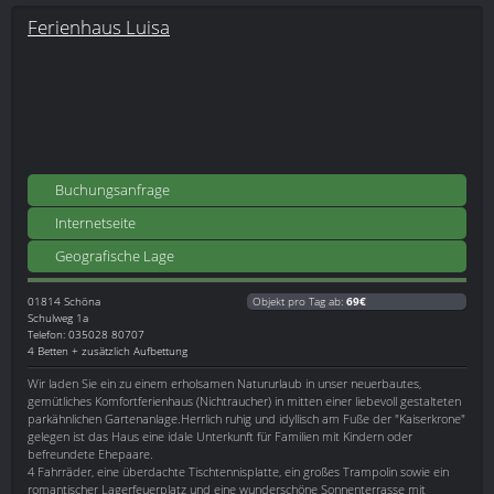
Ferienhaus Luisa
Buchungsanfrage
Internetseite
Geografische Lage
01814
Schöna
Objekt pro Tag ab:
69€
Schulweg 1a
Telefon: 035028 80707
4 Betten + zusätzlich Aufbettung
Wir laden Sie ein zu einem erholsamen Natururlaub in unser neuerbautes,
gemütliches Komfortferienhaus (Nichtraucher) in mitten einer liebevoll gestalteten
parkähnlichen Gartenanlage.Herrlich ruhig und idyllisch am Fuße der "Kaiserkrone"
gelegen ist das Haus eine idale Unterkunft für Familien mit Kindern oder
befreundete Ehepaare.
4 Fahrräder, eine überdachte Tischtennisplatte, ein großes Trampolin sowie ein
romantischer Lagerfeuerplatz und eine wunderschöne Sonnenterrasse mit