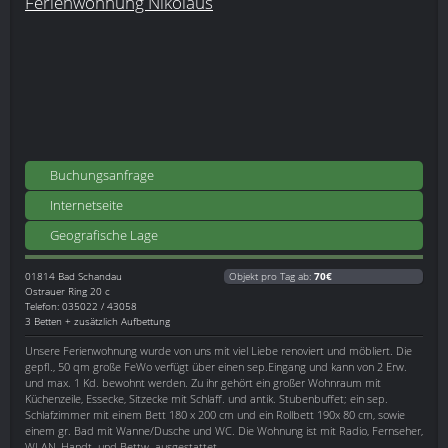
Ferienwohnung Nikolaus
Buchungsanfrage
Internetseite
Geografische Lage
01814
Bad Schandau
Objekt pro Tag ab:
70€
Ostrauer Ring 20 c
Telefon: 035022 / 43058
3 Betten + zusätzlich Aufbettung
Unsere Ferienwohnung wurde von uns mit viel Liebe renoviert und möbliert. Die
gepfl., 50 qm große FeWo verfügt über einen sep.Eingang und kann von 2 Erw.
und max. 1 Kd. bewohnt werden. Zu ihr gehört ein großer Wohnraum mit
Küchenzeile, Essecke, Sitzecke mit Schlaff. und antik. Stubenbuffet; ein sep.
Schlafzimmer mit einem Bett 180 x 200 cm und ein Rollbett 190x 80 cm, sowie
einem gr. Bad mit Wanne/Dusche und WC. Die Wohnung ist mit Radio, Fernseher,
WLAN, Handt. und Bettw. ausgestattet.