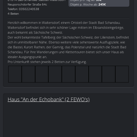
Neuporschdorfer Straße 64c
Objekt p. Woche ab:
245€
Telefon: 03502240538
4 Betten
Herzlich willkommen in Waltersdorf, einem Ortsteil der Stadt Bad Schandau.
Waltersdorf befindet sich in sehr schöner Lage mitten im Elbsandsteingebirge,
auch bekannt als Sächsische Schweiz.
Der wohl bekannteste Tafelberg der Sächsischen Schweiz, der Lilienstein, befindet
sich in unmittelbarer Nähe. Ebenso weitere viele sehenswerte Ausflugsziele, wie
die Bastei, Kurort Rathen, der Gamrig, das Polenztal und natürlich die Stadt Bad
Schandau. Für Ihre Wanderungen und Klettertouren bietet sich unser Haus als
idealer Ausgangspunkt an.
Pro Unterkunft stehen jeweils 2 Betten zur Verfügung.
Haus "An der Echobank" (2 FEWO's)