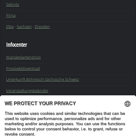
Sebnitz
Pirna
Elbe
-
Sachsen
-
Dresden
Infocenter
Wanderkartenshop
Prospektdownload
Unterkunft Böhmisch Sächsische Schweiz
Veranstaltungskalender
Kontakt
Impressum
Buchungsanfrage