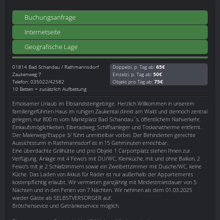
Buchungsanfrage
Internetseite
Geografische Lage
01814
Bad Schandau / Rathmannsdorf
Doppelzi. p. Tag ab:
65€
Zaukenweg 7
Einzelzi. p. Tag ab:
50€
Telefon: 035022/42582
Objekt pro Tag ab:
75€
10 Betten + zusätzlich Aufbettung
Erholsamer Urlaub im Elbsandsteingebirge. Herzlich Willkommen in unserem
familiengeführten Haus im ruhigen Zaukental direkt am Wald und dennoch zentral
gelegen, nur 800 m vom Marktplatz Bad Schandau´s, öffentlichem Nahverkehr,
Einkaufsmöglichkeiten, Elberadweg, Schiffsanleger und Toskanatherme entfernt.
Der Malerweg/Etappe 3/ führt unmittelbar vorbei. Der Behinderten gerechte
Aussichtsturm in Rathmannsdorf ist in 15 Gehminuten erreichbar.
Eine überdachte Grillhütte und pro Objekt 1 Carportplatz stehen Ihnen zur
Verfügung. Anlage mit 4 Fewo's mit DU/WC, Kleinküche, mit und ohne Balkon, 2
Fewo's mit je 2 Schlafzimmern sowie ein Zweibettzimmer mit Dusche/WC, keine
Küche. Das Laden von Akkus für Räder ist nur außerhalb der Appartements
kostenpflichtig erlaubt. Wir vermieten ganzjährig mit Mindestmietdauer von 5
Nächten und in den Ferien von 7 Nächten. Wir nehmen ab dem 01.03.2025
wieder Gäste als SELBSTVERSORGER auf.
Brötchensevice und Getränkeservice möglich.