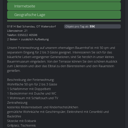
Internetseite
Geografische Lage
01814
Bad Schandau, OT Waltersdorf
Objekt pro Tag ab:
55€
Liliensteinstr. 21
Telefon: 035022 40596
2 Betten + zusätzlich Aufbettung
Unsere Ferienwohnung auf unserem ehemaligen Bauernhof ist mit 50 qm und
separatem Eingang für 2 bis 3 Gäste geeignet. Interessieren Sie sich für das
bäuerliche Leben vergangener Generationen, sind Sie herzlich in unser kleines
Bauernmuseum eingeladen. Von der Terrasse können Sie den schönen Ausblick
zum Lilienstein und über das Elbtal zu den Bärensteinen und den Rauenstein
genießen.
Beschreibung der Ferienwohnung:
Wohnfläche 50 qm für 2 bis 3 Gäste
1 Schlafzimmer mit Doppelbett
1 Badezimmer mit Dusche und WC
1 Wohnraum mit Schlafcouch und TV
Zentralheizung
kostenlos Kinderreisebett und Kinderhochstühlchen
gemütliche Wohnküche mit Geschirrspüler, Elektroherd mit Ceranfeld und
Backröhre
Sitzecke mit Eckbank
Grillplatz, Tischtennis