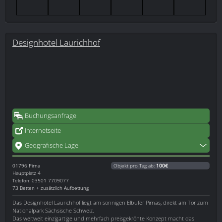
Designhotel Laurichhof
Buchungsanfrage
Internetseite
Geografische Lage
01796
Pirna
Objekt pro Tag ab:
100€
Hauptplatz 4
Telefon: 03501 7709077
73 Betten + zusätzlich Aufbettung
Das Designhotel Laurichhof liegt am sonnigen Elbufer Pirnas, direkt am Tor zum
Nationalpark Sächsische Schweiz.
Das weltweit einzigartige und mehrfach preisgekrönte Konzept macht das