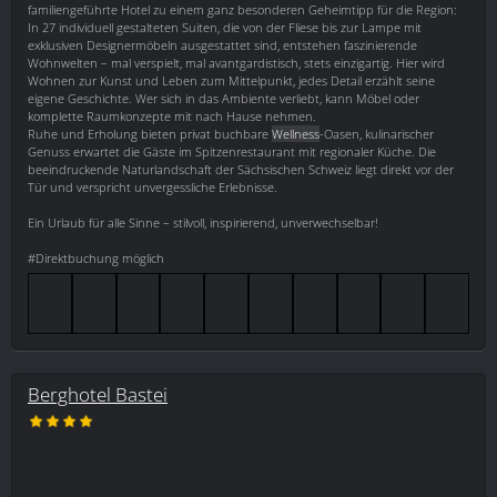
familiengeführte Hotel zu einem ganz besonderen Geheimtipp für die Region:
In 27 individuell gestalteten Suiten, die von der Fliese bis zur Lampe mit
exklusiven Designermöbeln ausgestattet sind, entstehen faszinierende
Wohnwelten – mal verspielt, mal avantgardistisch, stets einzigartig. Hier wird
Wohnen zur Kunst und Leben zum Mittelpunkt, jedes Detail erzählt seine
eigene Geschichte. Wer sich in das Ambiente verliebt, kann Möbel oder
komplette Raumkonzepte mit nach Hause nehmen.
Ruhe und Erholung bieten privat buchbare
Wellness
-Oasen, kulinarischer
Genuss erwartet die Gäste im Spitzenrestaurant mit regionaler Küche. Die
beeindruckende Naturlandschaft der Sächsischen Schweiz liegt direkt vor der
Tür und verspricht unvergessliche Erlebnisse.
Ein Urlaub für alle Sinne – stilvoll, inspirierend, unverwechselbar!
#Direktbuchung möglich
Berghotel Bastei