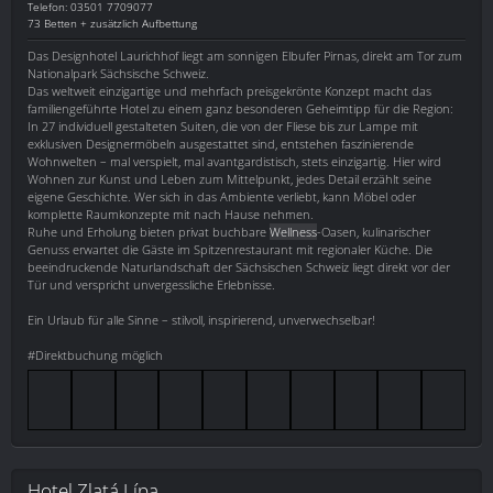
Telefon: 03501 7709077
73 Betten + zusätzlich Aufbettung
Das Designhotel Laurichhof liegt am sonnigen Elbufer Pirnas, direkt am Tor zum
Nationalpark Sächsische Schweiz.
Das weltweit einzigartige und mehrfach preisgekrönte Konzept macht das
familiengeführte Hotel zu einem ganz besonderen Geheimtipp für die Region:
In 27 individuell gestalteten Suiten, die von der Fliese bis zur Lampe mit
exklusiven Designermöbeln ausgestattet sind, entstehen faszinierende
Wohnwelten – mal verspielt, mal avantgardistisch, stets einzigartig. Hier wird
Wohnen zur Kunst und Leben zum Mittelpunkt, jedes Detail erzählt seine
eigene Geschichte. Wer sich in das Ambiente verliebt, kann Möbel oder
komplette Raumkonzepte mit nach Hause nehmen.
Ruhe und Erholung bieten privat buchbare
Wellness
-Oasen, kulinarischer
Genuss erwartet die Gäste im Spitzenrestaurant mit regionaler Küche. Die
beeindruckende Naturlandschaft der Sächsischen Schweiz liegt direkt vor der
Tür und verspricht unvergessliche Erlebnisse.
Ein Urlaub für alle Sinne – stilvoll, inspirierend, unverwechselbar!
#Direktbuchung möglich
Hotel Zlatá Lípa