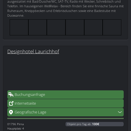
ausgestattet mit Bad/Dusche/WC, SAT-TV, Radio mit Wecker, Schreibtisch und
Telefon. Im hauseigenen WellRelax - Bereich finden Sie eine finnische Sauna mit
Ruheraum, Kneippbecken und Erlebnisduschen sowie eine Badestube mit
Duowanne.
Designhotel Laurichhof
Buchungsanfrage
Internetseite
Geografische Lage
01796
Pirna
Objekt pro Tag ab:
100€
Hauptplatz 4