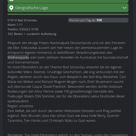
Geografische Lage
01814
Bad Schandau
Person pro Tag ab:
93€
Markt 1-11
Telefon: 035022 9190
392 Betten + zusätzlich Aufbettung
Ringsum der einzige Felsen-Nationalpark Deutschlands und vor den Fenstern
die Elbe. Exklusivität äussert sich hier neben der atemberaubenden Lage im
entspannt-legeren Ambiente, in weltoffenen Verwöhnangeboten des
Wellnessparks
oder beim zeitlosen Verweilen im Aurorabad mit Saunalandschaft
und Sonnenterrasse.
Im Hotel Elbresident an der Therme Bad Schandau erwartet Sie ein eigener
kultureller Mikro- Kosmos. Unzählige Geschichten, alle eng verbunden mit der
Region, vibrieren durch das Haus: zum Beispiel in der Karl-May-Bibliothek. Carl
Maria von Weber und Richard Wagner klingen nach, Erich Wustmann taucht
auf, ebenso wie Caspar David Friedrich. Bewundert werden dürfen kostbare
Radierungen von Artur Henne sowie 100 grossformatige Gemälde des
Freiburger Malers Dirk Sommer, der für die Elbresidenz seine Eindrücke dieser
spektakulären
Region umsetzte.
Eine Vielfalt, die sich durch die nahen Weltstädte Dresden und Prag perfekt
ergänzt. Kein Wunder, dass hier schon Stars wie etwa Halle Berry, Quentin
Tarantino, Tom Hanks und Christoph Waltz zu Gast waren.
Redaktion: Das Hotel Elbresidenz gehört zu den Sternen unter den Gastgebern