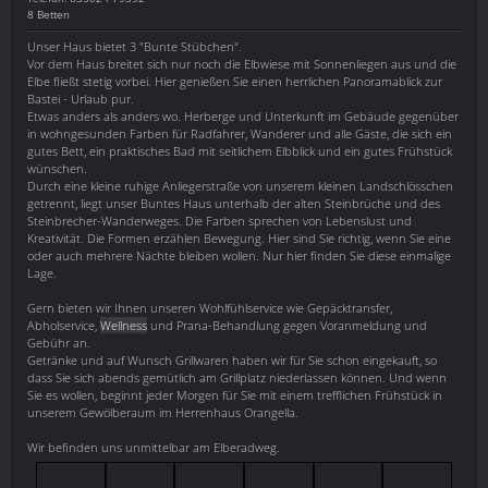
8 Betten
Unser Haus bietet 3 "Bunte Stübchen".
Vor dem Haus breitet sich nur noch die Elbwiese mit Sonnenliegen aus und die
Elbe fließt stetig vorbei. Hier genießen Sie einen herrlichen Panoramablick zur
Bastei - Urlaub pur.
Etwas anders als anders wo. Herberge und Unterkunft im Gebäude gegenüber
in wohngesunden Farben für Radfahrer, Wanderer und alle Gäste, die sich ein
gutes Bett, ein praktisches Bad mit seitlichem Elbblick und ein gutes Frühstück
wünschen.
Durch eine kleine ruhige Anliegerstraße von unserem kleinen Landschlösschen
getrennt, liegt unser Buntes Haus unterhalb der alten Steinbrüche und des
Steinbrecher-Wanderweges. Die Farben sprechen von Lebenslust und
Kreativität. Die Formen erzählen Bewegung. Hier sind Sie richtig, wenn Sie eine
oder auch mehrere Nächte bleiben wollen. Nur hier finden Sie diese einmalige
Lage.
Gern bieten wir Ihnen unseren Wohlfühlservice wie Gepäcktransfer,
Abholservice,
Wellness
und Prana-Behandlung gegen Voranmeldung und
Gebühr an.
Getränke und auf Wunsch Grillwaren haben wir für Sie schon eingekauft, so
dass Sie sich abends gemütlich am Grillplatz niederlassen können. Und wenn
Sie es wollen, beginnt jeder Morgen für Sie mit einem trefflichen Frühstück in
unserem Gewölberaum im Herrenhaus Orangella.
Wir befinden uns unmittelbar am Elberadweg.