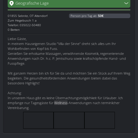
Geografische Lage
01855
Sebnitz, OT Altendorf
Person pro Tag ab:
50€
Zum Hegebusch 1 a
Telefon: 035022-50480
0 Betten
Liebe Gäste,
in meinem Hauseigenen Studio "Villa der Sinne" dreht sich alles um Ihr
Wohlbefinden von Kopf bis Fuss.
Genießen Sie erholsame Massagen, verwöhnende Kosmetik, regenerierende
Anwendungen nach Dr. h.c. P. Jentschura sowie kraftschöpfende Hand- und
Fusspflege.
Mit ganzem Herzen bin ich für Sie da und möchten Sie ein Stück auf Ihrem Weg
begleiten. Die gesundheitsfördernden Anwendungen bieten dabei das
besondere Highlight!
Achtung:
In unserem Haus gibt es keine Übernachtungsmöglichkeit für Urlauber. Ich
empfange nur Tagesgäste für
Wellness
-Anwendungen nach terminlicher
Vereinbarung.