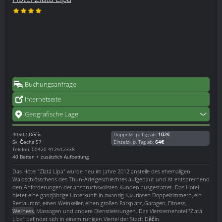
Buchungsanfrage
Internetseite
Geografische Lage
40502
Děčín
Doppelzi. p. Tag ab:
102€
Sv. Čecha 57
Einzelzi. p. Tag ab:
64€
Telefon: 00420 412512338
40 Betten + zusätzlich Aufbettung
Das Hotel "Zlatá Lípa" wurde neu im Jahre 2012 anstelle des ehemaligen
Waldschlösschens des Thun-Adelgeschlechtes aufgebaut und ist entsprechend
den Anforderungen der anspruchsvollsten Kunden ausgestattet. Das Hotel
bietet eine ganzjährige Unterkunft in zwanzig luxuriösen Doppelzimmern, ein
Restaurant, einen Weinkeller, einen großen Parkplatz, Garagen, Fitness,
Wellness
, Massagen und andere Dienstleistungen. Das Viersternehotel "Zlatá
Lípa" befindet sich in einem ruhigen Viertel der Stadt Děčín.