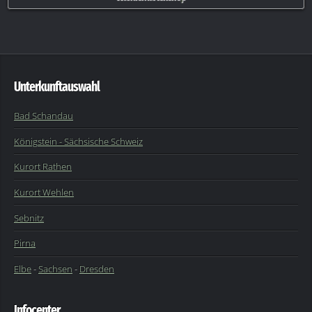
Unterkunftauswahl
Bad Schandau
Königstein - Sächsische Schweiz
Kurort Rathen
Kurort Wehlen
Sebnitz
Pirna
Elbe
-
Sachsen
-
Dresden
Infocenter