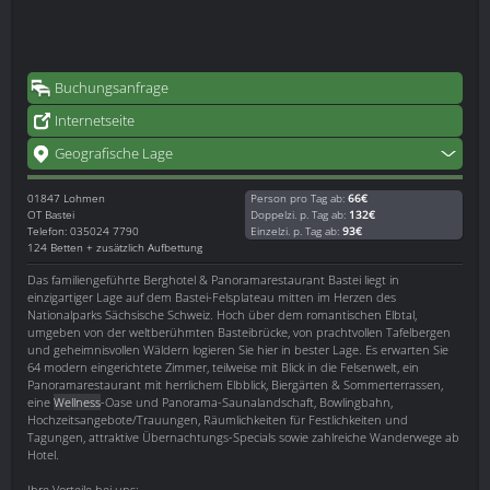
Buchungsanfrage
Internetseite
Geografische Lage
01847
Lohmen
Person pro Tag ab:
66€
OT Bastei
Doppelzi. p. Tag ab:
132€
Telefon: 035024 7790
Einzelzi. p. Tag ab:
93€
124 Betten + zusätzlich Aufbettung
Das familiengeführte Berghotel & Panoramarestaurant Bastei liegt in
einzigartiger Lage auf dem Bastei-Felsplateau mitten im Herzen des
Nationalparks Sächsische Schweiz. Hoch über dem romantischen Elbtal,
umgeben von der weltberühmten Basteibrücke, von prachtvollen Tafelbergen
und geheimnisvollen Wäldern logieren Sie hier in bester Lage. Es erwarten Sie
64 modern eingerichtete Zimmer, teilweise mit Blick in die Felsenwelt, ein
Panoramarestaurant mit herrlichem Elbblick, Biergärten & Sommerterrassen,
eine
Wellness
-Oase und Panorama-Saunalandschaft, Bowlingbahn,
Hochzeitsangebote/Trauungen, Räumlichkeiten für Festlichkeiten und
Tagungen, attraktive Übernachtungs-Specials sowie zahlreiche Wanderwege ab
Hotel.
Ihre Vorteile bei uns: