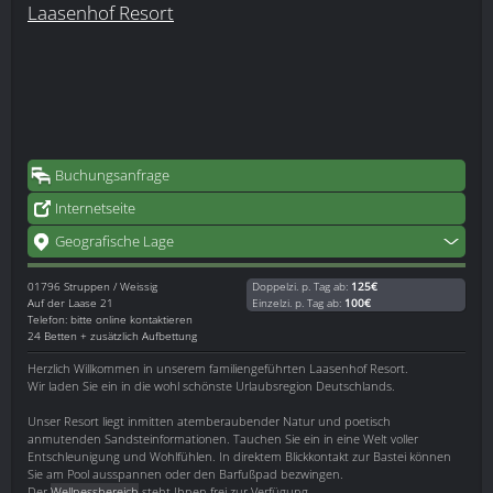
Laasenhof Resort
Buchungsanfrage
Internetseite
Geografische Lage
01796
Struppen / Weissig
Doppelzi. p. Tag ab:
125€
Auf der Laase 21
Einzelzi. p. Tag ab:
100€
Telefon: bitte online kontaktieren
24 Betten + zusätzlich Aufbettung
Herzlich Willkommen in unserem familiengeführten Laasenhof Resort.
Wir laden Sie ein in die wohl schönste Urlaubsregion Deutschlands.
Unser Resort liegt inmitten atemberaubender Natur und poetisch
anmutenden Sandsteinformationen. Tauchen Sie ein in eine Welt voller
Entschleunigung und Wohlfühlen. In direktem Blickkontakt zur Bastei können
Sie am Pool ausspannen oder den Barfußpad bezwingen.
Der
Wellnessbereich
steht Ihnen frei zur Verfügung.