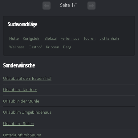
Seite 1/1
Suchvorschläge
Hütte
Königstein
Bielatal
Ferienhaus
Touren
Lichtenhain
Wellness
Gasthof
Krippen
Berg
Sonderwünsche
Urlaub auf dem Bauernhof
Urlaub mit Kindern
Urlaub in der Mühle
Urlaub im Umgebindehaus
Urlaub mit Reiten
Unterkunft mit Sauna