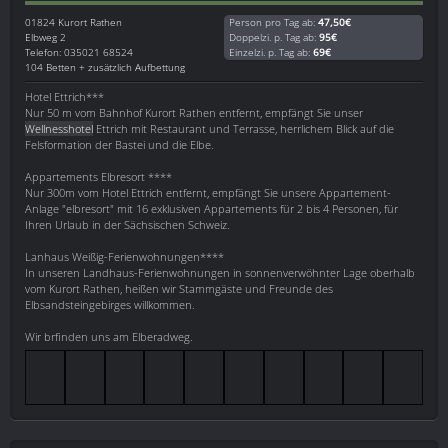
01824
Kurort Rathen
Person pro Tag ab:
47,50€
Elbweg 2
Doppelzi. p. Tag ab:
95€
Telefon: 035021 68524
Einzelzi. p. Tag ab:
69€
104 Betten + zusätzlich Aufbettung
Hotel Ettrich***
Nur 50 m vom Bahnhof Kurort Rathen entfernt, empfängt Sie unser
Wellnesshotel
Ettrich mit Restaurant und Terrasse, herrlichem Blick auf die
Felsformation der Bastei und die Elbe.
Appartements Elbresort ****
Nur 300m vom Hotel Ettrich entfernt, empfängt Sie unsere Appartement-
Anlage "elbresort" mit 16 exklusiven Appartements für 2 bis 4 Personen, für
Ihren Urlaub in der Sächsischen Schweiz.
Lanhaus Weißig-Ferienwohnungen****
In unseren Landhaus-Ferienwohnungen in sonnenverwöhnter Lage oberhalb
vom Kurort Rathen, heißen wir Stammgäste und Freunde des
Elbsandsteingebirges willkommen.
Wir brfinden uns am Elberadweg.