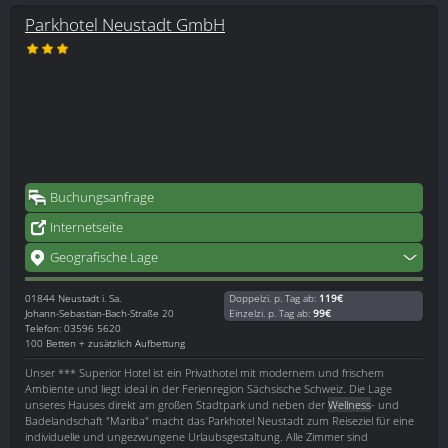
Parkhotel Neustadt GmbH
Buchungsanfrage
Internetseite
Geografische Lage
01844
Neustadt i. Sa.
Doppelzi. p. Tag ab:
119€
Johann-Sebastian-Bach-Straße 20
Einzelzi. p. Tag ab:
99€
Telefon: 03596 5620
100 Betten + zusätzlich Aufbettung
Unser *** Superior Hotel ist ein Privathotel mit modernem und frischem
Ambiente und liegt ideal in der Ferienregion Sächsische Schweiz. Die Lage
unseres Hauses direkt am großen Stadtpark und neben der
Wellness
- und
Badelandschaft "Mariba" macht das Parkhotel Neustadt zum Reiseziel für eine
individuelle und ungezwungene Urlaubsgestaltung. Alle Zimmer sind