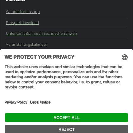
Wanderkartenshop
Prospektdownload
Unterkunft Böhmisch Sächsische Schweiz
Veranstaltungskalender
Kontakt
Impressum
Buchungsanfrage
Mail an die Redaktion
"In den Wäldern sind Dinge, über die nachzudenken man jahrelang
im Moos liegen könnte." (Franz Kafka)