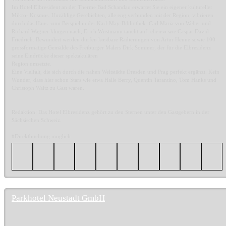
Im Hotel Elbresident an der Therme Bad Schandau erwartet Sie ein eigener kultureller
Mikro- Kosmos. Unzählige Geschichten, alle eng verbunden mit der Region, vibrieren
durch das Haus: zum Beispiel in der Karl-May-Bibliothek. Carl Maria von Weber und
Richard Wagner klingen nach, Erich Wustmann taucht auf, ebenso wie Caspar David
Friedrich. Bewundert werden dürfen kostbare Radierungen von Artur Henne sowie 100
grossformatige Gemälde des Freiburger Malers Dirk Sommer, der für die Elbresidenz
seine Eindrücke dieser spektakulären
Region umsetzte.
Eine Vielfalt, die sich durch die nahen Weltstädte Dresden und Prag perfekt ergänzt. Kein
Wunder, dass hier schon Stars wie etwa Halle Berry, Quentin Tarantino, Tom Hanks und
Christoph Waltz zu Gast waren.
Redaktion: Das Hotel Elbresidenz gehört zu den Sternen unter den Gastgebern in der
Sächsischen Schweiz.
#Direktbuchung möglich
Parkhotel Neustadt GmbH