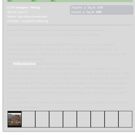
01796
Struppen / Weissig
Doppelzi. p. Tag ab:
125€
Auf der Laase 21
Einzelzi. p. Tag ab:
100€
Telefon: bitte online kontaktieren
24 Betten + zusätzlich Aufbettung
Herzlich Willkommen in unserem familiengeführten Laasenhof Resort.
Wir laden Sie ein in die wohl schönste Urlaubsregion Deutschlands.
Unser Resort liegt inmitten atemberaubender Natur und poetisch anmutenden
Sandsteinformationen. Tauchen Sie ein in eine Welt voller Entschleunigung und
Wohlfühlen. In direktem Blickkontakt zur Bastei können Sie am Pool ausspannen oder
den Barfußpad bezwingen.
Der
Wellnessbereich
steht Ihnen frei zur Verfügung.
Wir bieten Ihnen nicht nur viel Platz zum Entspannen und Abschalten– auch viele
Aktivitäten können Sie in und um unser Resort herum erleben. Kinderspielplätze, E-Bike
Verleih und der Malerweg ist nur einen Steinwurf entfernt. Entdecken Sie die Sächsische
Schweiz mit all ihren Facetten. Lassen Sie sich verzaubern auf der Felsenbühne Rathen
oder im Tom-Pauls-Theater Pirna. Erklimmen Sie die größte Bergfestung Europas in
Königstein. Es gibt so viele Erlebnisse in unserer Region, die wir Ihnen gern ans Herz
legen möchten.
In unserem Restaurant finden Sie ausgezeichnete Speisen und Getränke mit den besten
Zutaten aus der Region.