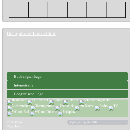
Designhotel Laurichhof
Buchungsanfrage
Internetseite
Geografische Lage
01796
Pirna
Objekt pro Tag ab:
100€
Hauptplatz 4