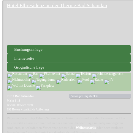
Hotel Elbresidenz an der Therme Bad Schandau
Buchungsanfrage
Internetseite
Geografische Lage
01814
Bad Schandau
Person pro Tag ab:
93€
Markt 1-11
Telefon: 035022 9190
392 Betten + zusätzlich Aufbettung
Ringsum der einzige Felsen-Nationalpark Deutschlands und vor den Fenstern die Elbe.
Exklusivität äussert sich hier neben der atemberaubenden Lage im entspannt-legeren
Ambiente, in weltoffenen Verwöhnangeboten des
Wellnessparks
oder beim zeitlosen
Verweilen im Aurorabad mit Saunalandschaft und Sonnenterrasse.