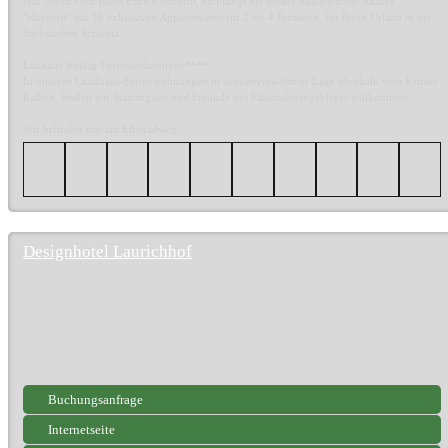
Nur 300m vom Hotel Ettrich entfernt, empfängt Sie unsere Appartement-Anlage
"elbresort" mit 16 exklusiven Appartements für 2 bis 4 Personen, für Ihren Urlaub in der
Sächsischen Schweiz.
Lanhaus Weißig-Ferienwohnungen****
In unseren Landhaus-Ferienwohnungen in sonnenverwöhnter Lage oberhalb vom Kurort
Rathen, heißen wir Stammgäste und Freunde des Elbsandsteingebirges willkommen.
Wir brfinden uns am Elberadweg.
Designhotel Laurichhof
Buchungsanfrage
Internetseite