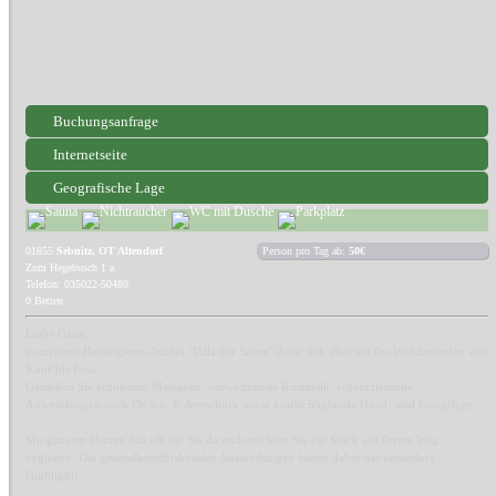
Buchungsanfrage
Internetseite
Geografische Lage
01855
Sebnitz, OT Altendorf
Person pro Tag ab:
50€
Zum Hegebusch 1 a
Telefon: 035022-50480
0 Betten
Liebe Gäste,
in meinem Hauseigenen Studio "Villa der Sinne" dreht sich alles um Ihr Wohlbefinden von
Kopf bis Fuss.
Genießen Sie erholsame Massagen, verwöhnende Kosmetik, regenerierende
Anwendungen nach Dr. h.c. P. Jentschura sowie kraftschöpfende Hand- und Fusspflege.
Mit ganzem Herzen bin ich für Sie da und möchten Sie ein Stück auf Ihrem Weg
begleiten. Die gesundheitsfördernden Anwendungen bieten dabei das besondere
Highlight!