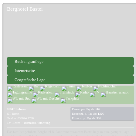
Berghotel Bastei
Buchungsanfrage
Internetseite
Geografische Lage
01847
Lohmen
Person pro Tag ab:
66€
OT Bastei
Doppelzi. p. Tag ab:
132€
Telefon: 035024 7790
Einzelzi. p. Tag ab:
93€
124 Betten + zusätzlich Aufbettung
Das familiengeführte Berghotel & Panoramarestaurant Bastei liegt in einzigartiger Lage