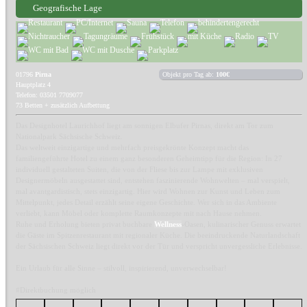
Geografische Lage
01796
Pirna
Objekt pro Tag ab:
100€
Hauptplatz 4
Telefon: 03501 7709077
73 Betten + zusätzlich Aufbettung
Das Designhotel Laurichhof liegt am sonnigen Elbufer Pirnas, direkt am Tor zum
Nationalpark Sächsische Schweiz.
Das weltweit einzigartige und mehrfach preisgekrönte Konzept macht das
familiengeführte Hotel zu einem ganz besonderen Geheimtipp für die Region: In 27
individuell gestalteten Suiten, die von der Fliese bis zur Lampe mit exklusiven
Designermöbeln ausgestattet sind, entstehen faszinierende Wohnwelten – mal verspielt,
mal avantgardistisch, stets einzigartig. Hier wird Wohnen zur Kunst und Leben zum
Mittelpunkt, jedes Detail erzählt seine eigene Geschichte. Wer sich in das Ambiente
verliebt, kann Möbel oder komplette Raumkonzepte mit nach Hause nehmen.
Ruhe und Erholung bieten privat buchbare
Wellness
-Oasen, kulinarischer Genuss erwartet
die Gäste im Spitzenrestaurant mit regionaler Küche. Die beeindruckende Naturlandschaft
der Sächsischen Schweiz liegt direkt vor der Tür und verspricht unvergessliche Erlebnisse.
Ein Urlaub für alle Sinne – stilvoll, inspirierend, unverwechselbar!
#Direktbuchung möglich