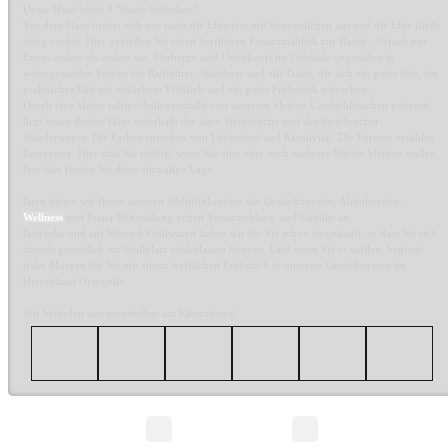
Unser Haus bietet 3 "Bunte Stübchen".
Vor dem Haus breitet sich nur noch die Elbwiese mit Sonnenliegen aus und die Elbe fließt
stetig vorbei. Hier genießen Sie einen herrlichen Panoramablick zur Bastei - Urlaub pur.
Etwas anders als anders wo. Herberge und Unterkunft im Gebäude gegenüber in
wohngesunden Farben für Radfahrer, Wanderer und alle Gäste, die sich ein gutes Bett, ein
praktisches Bad mit seitlichem Elbblick und ein gutes Frühstück wünschen.
Durch eine kleine ruhige Anliegerstraße von unserem kleinen Landschlösschen getrennt,
liegt unser Buntes Haus unterhalb der alten Steinbrüche und des Steinbrecher-
Wanderweges. Die Farben sprechen von Lebenslust und Kreativität. Die Formen erzählen
Bewegung. Hier sind Sie richtig, wenn Sie eine oder auch mehrere Nächte bleiben wollen.
Nur hier finden Sie diese einmalige Lage.
Gern bieten wir Ihnen unseren Wohlfühlservice wie Gepäcktransfer, Abholservice,
Wellness
und Prana-Behandlung gegen Voranmeldung und Gebühr an.
Getränke und auf Wunsch Grillwaren haben wir für Sie schon eingekauft, so dass Sie sich
abends gemütlich am Grillplatz niederlassen können. Und wenn Sie es wollen, beginnt
jeder Morgen für Sie mit einem trefflichen Frühstück in unserem Gewölberaum im
Herrenhaus Orangella.
Wir befinden uns unmittelbar am Elberadweg.
Seite 1/1