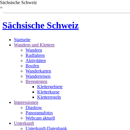
Sächsische Schweiz
=
Sächsische Schweiz
Startseite
Wandern und Klettern
Wandern
Radfahren
Aktivitäten
Boofen
Wanderkarten
Wanderreisen
Bergsteigen
Klettergebiete
Kletterkurse
Kletterregeln
Impressionen
Diashow
Panoramafotos
Webcam aktuell
Unterkunft
Unterkunft-Datenbank