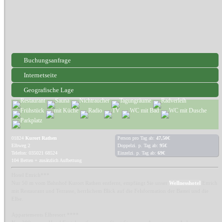
Buchungsanfrage
Internetseite
Geografische Lage
01824
Kurort Rathen
Person pro Tag ab:
47,50€
Elbweg 2
Doppelzi. p. Tag ab:
95€
Telefon: 035021 68524
Einzelzi. p. Tag ab:
69€
104 Betten + zusätzlich Aufbettung
Hotel Ettrich***
Nur 50 m vom Bahnhof Kurort Rathen entfernt, empfängt Sie unser
Wellnesshotel
Ettrich
mit Restaurant und Terrasse, herrlichem Blick auf die Felsformation der Bastei und die
Elbe.
Appartements Elbresort ****