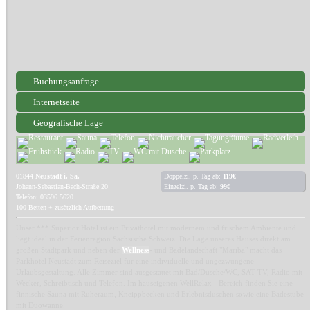
Buchungsanfrage
Internetseite
Geografische Lage
01844
Neustadt i. Sa.
Doppelzi. p. Tag ab:
119€
Johann-Sebastian-Bach-Straße 20
Einzelzi. p. Tag ab:
99€
Telefon: 03596 5620
100 Betten + zusätzlich Aufbettung
Unser *** Superior Hotel ist ein Privathotel mit modernem und frischem Ambiente und
liegt ideal in der Ferienregion Sächsische Schweiz. Die Lage unseres Hauses direkt am
großen Stadtpark und neben der
Wellness
- und Badelandschaft "Mariba" macht das
Parkhotel Neustadt zum Reiseziel für eine individuelle und ungezwungene
Urlaubsgestaltung. Alle Zimmer sind ausgestattet mit Bad/Dusche/WC, SAT-TV, Radio mit
Wecker, Schreibtisch und Telefon. Im hauseigenen WellRelax - Bereich finden Sie eine
finnische Sauna mit Ruheraum, Kneippbecken und Erlebnisduschen sowie eine Badestube
mit Duowanne.