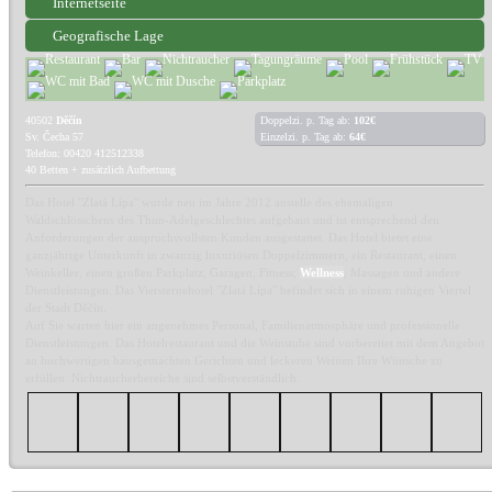
Internetseite
Geografische Lage
40502
Děčín
Doppelzi. p. Tag ab:
102€
Sv. Čecha 57
Einzelzi. p. Tag ab:
64€
Telefon: 00420 412512338
40 Betten + zusätzlich Aufbettung
Das Hotel "Zlatá Lípa" wurde neu im Jahre 2012 anstelle des ehemaligen
Waldschlösschens des Thun-Adelgeschlechtes aufgebaut und ist entsprechend den
Anforderungen der anspruchsvollsten Kunden ausgestattet. Das Hotel bietet eine
ganzjährige Unterkunft in zwanzig luxuriösen Doppelzimmern, ein Restaurant, einen
Weinkeller, einen großen Parkplatz, Garagen, Fitness,
Wellness
, Massagen und andere
Dienstleistungen. Das Viersternehotel "Zlatá Lípa" befindet sich in einem ruhigen Viertel
der Stadt Děčín.
Auf Sie warten hier ein angenehmes Personal, Familienatmosphäre und professionelle
Dienstleistungen. Das Hotelrestaurant und die Weinstube sind vorbereitet mit dem Angebot
an hochwertigen hausgemachten Gerichten und leckeren Weinen Ihre Wünsche zu
erfüllen. Nichtraucherbereiche sind selbstverständlich.