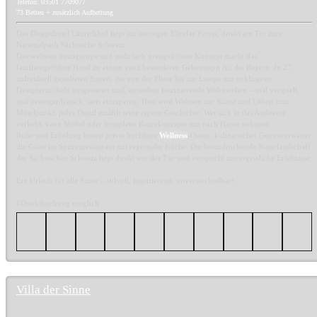
Telefon: 03501 7709077
73 Betten + zusätzlich Aufbettung
Das Designhotel Laurichhof liegt am sonnigen Elbufer Pirnas, direkt am Tor zum
Nationalpark Sächsische Schweiz.
Das weltweit einzigartige und mehrfach preisgekrönte Konzept macht das
familiengeführte Hotel zu einem ganz besonderen Geheimtipp für die Region: In 27
individuell gestalteten Suiten, die von der Fliese bis zur Lampe mit exklusiven
Designermöbeln ausgestattet sind, entstehen faszinierende Wohnwelten – mal verspielt,
mal avantgardistisch, stets einzigartig. Hier wird Wohnen zur Kunst und Leben zum
Mittelpunkt, jedes Detail erzählt seine eigene Geschichte. Wer sich in das Ambiente
verliebt, kann Möbel oder komplette Raumkonzepte mit nach Hause nehmen.
Ruhe und Erholung bieten privat buchbare
Wellness
-Oasen, kulinarischer Genuss erwartet
die Gäste im Spitzenrestaurant mit regionaler Küche. Die beeindruckende Naturlandschaft
der Sächsischen Schweiz liegt direkt vor der Tür und verspricht unvergessliche Erlebnisse.
Ein Urlaub für alle Sinne – stilvoll, inspirierend, unverwechselbar!
#Direktbuchung möglich
Villa der Sinne