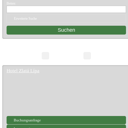
Betten:
Erweiterte Suche
10 Suchergebnisse
Seite 1/1
Hotel Zlatá Lípa
Buchungsanfrage