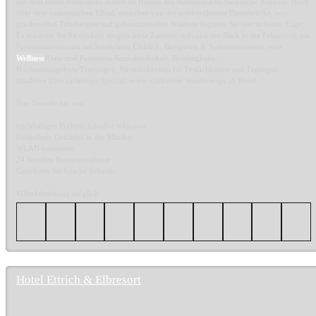
auf dem Bastei-Felsplateau mitten im Herzen des Nationalparks Sächsische Schweiz. Hoch
über dem romantischen Elbtal, umgeben von der weltberühmten Basteibrücke, von
prachtvollen Tafelbergen und geheimnisvollen Wäldern logieren Sie hier in bester Lage.
Es erwarten Sie 64 modern eingerichtete Zimmer, teilweise mit Blick in die Felsenwelt, ein
Panoramarestaurant mit herrlichem Elbblick, Biergärten & Sommerterrassen, eine
Wellness
-Oase und Panorama-Saunalandschaft, Bowlingbahn,
Hochzeitsangebote/Trauungen, Räumlichkeiten für Festlichkeiten und Tagungen,
attraktive Übernachtungs-Specials sowie zahlreiche Wanderwege ab Hotel.
Ihre Vorteile bei uns:
reichhaltiges Frühstücksbuffet inklusive
kostenfreie Getränke in der Minibar
WLAN kostenfrei
24 Stunden Rezeptionsdienst
Gästekarte Sächsische Schweiz
#Direktbuchung möglich
Hotel Ettrich & Elbresort