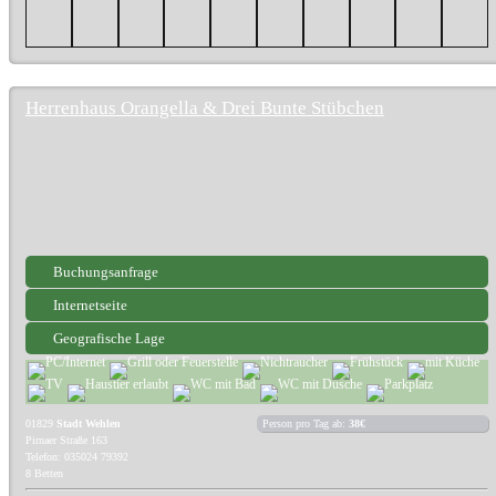
Herrenhaus Orangella & Drei Bunte Stübchen
Buchungsanfrage
Internetseite
Geografische Lage
01829
Stadt Wehlen
Person pro Tag ab:
38€
Pirnaer Straße 163
Telefon: 035024 79392
8 Betten