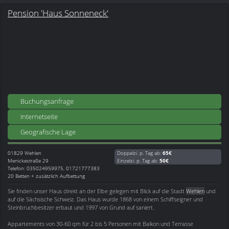
Pension 'Haus Sonneneck'
Buchungsanfrage
Internetseite
Geografische Lage
01829
Wehlen
Doppelzi. p. Tag ab:
65€
Menickestraße 29
Einzelzi. p. Tag ab:
50€
Telefon: 035024959975, 01721777383
20 Betten + zusätzlich Aufbettung
Sie finden unser Haus direkt an der Elbe gelegen mit Blick auf die Stadt
Wehlen
und
auf die Sächsische Schweiz. Das Haus wurde 1868 von einem Schiffseigner und
Steinbruchbesitzer erbaut und 1997 von Grund auf saniert.
Appartements von 30-60 qm für 2 bis 5 Personen mit Balkon und Terrasse