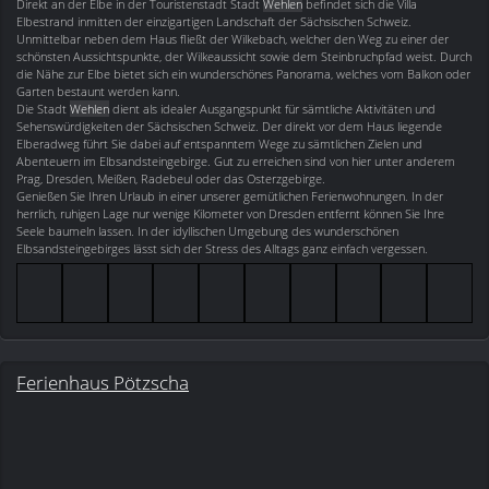
Direkt an der Elbe in der Touristenstadt Stadt
Wehlen
befindet sich die Villa
Elbestrand inmitten der einzigartigen Landschaft der Sächsischen Schweiz.
Unmittelbar neben dem Haus fließt der Wilkebach, welcher den Weg zu einer der
schönsten Aussichtspunkte, der Wilkeaussicht sowie dem Steinbruchpfad weist. Durch
die Nähe zur Elbe bietet sich ein wunderschönes Panorama, welches vom Balkon oder
Garten bestaunt werden kann.
Die Stadt
Wehlen
dient als idealer Ausgangspunkt für sämtliche Aktivitäten und
Sehenswürdigkeiten der Sächsischen Schweiz. Der direkt vor dem Haus liegende
Elberadweg führt Sie dabei auf entspanntem Wege zu sämtlichen Zielen und
Abenteuern im Elbsandsteingebirge. Gut zu erreichen sind von hier unter anderem
Prag, Dresden, Meißen, Radebeul oder das Osterzgebirge.
Genießen Sie Ihren Urlaub in einer unserer gemütlichen Ferienwohnungen. In der
herrlich, ruhigen Lage nur wenige Kilometer von Dresden entfernt können Sie Ihre
Seele baumeln lassen. In der idyllischen Umgebung des wunderschönen
Elbsandsteingebirges lässt sich der Stress des Alltags ganz einfach vergessen.
Ferienhaus Pötzscha