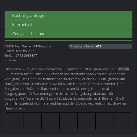
Buchungsanfrage
Internetseite
Geografische Lage
01829
Stadt Wehlen OT Pötzscha
Objekt pro Tag ab:
45€
Robert-Sterl-Straße 16
Telefon: 0172 3688847
2 Betten
Unser etwa 28m² großer Nichtraucher-Bungalow am Ortseingang von Stadt
Wehlen
OT Pötzscha bietet Platz für 2 Personen und steht Ihnen von April bis Oktober zur
Verfügung. Das Gebäude befindet sich im unteren Teil eines 2.600m² großen, am
Hang gelegenen Grundstücks, etwa 60m vom Haus der Vermieter entfernt. Der
Bungalow, am Fuße des Rauensteins, direkt am Malerweg ist der ideale
Ausgangspunkt für Wanderungen in der nahen Umgebung, aber auch für
ausgedehnte Touren in die hintere Sächsische Schweiz oder nach Böhmen. Die S-
Bahn-Haltestelle ist in 5 min erreichbar und der Elberadweg verläuft fast direkt am
Haus vorbei...