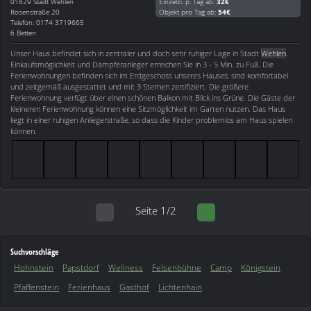
01829
Stadt Wehlen
Einzelzi. p. Tag ab:
32€
Rosenstraße 20
Objekt pro Tag ab:
54€
Telefon: 0174 3719665
6 Betten
Unser Haus befindet sich in zentraler und doch sehr ruhiger Lage in Stadt
Wehlen
.
Einkaufsmöglichkeit und Dampferanleger erreichen Sie in 3 - 5 Min. zu Fuß. Die
Ferienwohnungen befinden sich im Erdgeschoss unseres Hauses, sind komfortabel
und zeitgemäß ausgestattet und mit 3 Sternen zertifiziert. Die größere
Ferienwohnung verfügt über einen schönen Balkon mit Blick ins Grüne. Die Gäste der
kleineren Ferienwohnung können eine Sitzmöglichkeit im Garten nutzen. Das Haus
liegt in einer ruhigen Anliegerstraße, so dass die Kinder problemlos am Haus spielen
können.
Seite 1/2
Suchvorschläge
Hohnstein
Papstdorf
Wellness
Felsenbühne
Camp
Königstein
Pfaffenstein
Ferienhaus
Gasthof
Lichtenhain