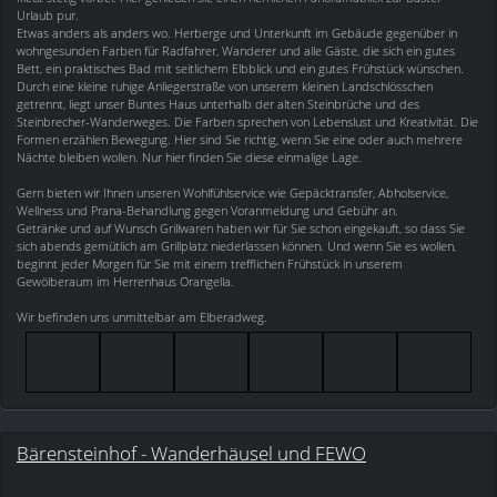
Urlaub pur.
Etwas anders als anders wo. Herberge und Unterkunft im Gebäude gegenüber in
wohngesunden Farben für Radfahrer, Wanderer und alle Gäste, die sich ein gutes
Bett, ein praktisches Bad mit seitlichem Elbblick und ein gutes Frühstück wünschen.
Durch eine kleine ruhige Anliegerstraße von unserem kleinen Landschlösschen
getrennt, liegt unser Buntes Haus unterhalb der alten Steinbrüche und des
Steinbrecher-Wanderweges. Die Farben sprechen von Lebenslust und Kreativität. Die
Formen erzählen Bewegung. Hier sind Sie richtig, wenn Sie eine oder auch mehrere
Nächte bleiben wollen. Nur hier finden Sie diese einmalige Lage.
Gern bieten wir Ihnen unseren Wohlfühlservice wie Gepäcktransfer, Abholservice,
Wellness und Prana-Behandlung gegen Voranmeldung und Gebühr an.
Getränke und auf Wunsch Grillwaren haben wir für Sie schon eingekauft, so dass Sie
sich abends gemütlich am Grillplatz niederlassen können. Und wenn Sie es wollen,
beginnt jeder Morgen für Sie mit einem trefflichen Frühstück in unserem
Gewölberaum im Herrenhaus Orangella.
Wir befinden uns unmittelbar am Elberadweg.
Bärensteinhof - Wanderhäusel und FEWO