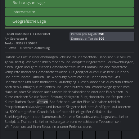
Buchungsanfrage
Internetseite
Geografische Lage
01848
Hohnstein OT Ulbersdorf
Person pro Tag ab:
25€
Am Sportplatz 6
Doppelzi. p. Tag ab:
50€
Telefon: 035971 55931
8 Betten + zusätzlich Aufbettung
Haben Sie Lust in einer ehemaligen Scheune zu übernachten? Dann sind Sie bei uns
genau richtig. Wir bieten Ihnen modern und komplett eingerichtete Ferienwohnungen,
einen urigen und gemütlichen Gemeinschaftsraum mit Kamin und eine zusätzliche
komplette moderne Gemeinschaftsküche. Gut geeignet auch für kleinere Gruppen
und befreundete Familien. Die Wohnungen erreichen Sie über einen mit Glas
überdachten und auch möblierten Laubengang. Diesen können Sie auch zum Erholen
nach den Ausflügen, zum Sonnen und Lesen nutzen uvm. Wanderwege gehen vom
Haus los, aber Sie können auch unsere Nationalparkbahn oder den Bus nutzen. In
Kürze erreichen Sie die Bastei, Festung Königstein, Burg Hohnstein und Stolpen, den
Kurort Rathen, Stadt
Wehlen
, Bad Schandau an der Elbe. Wir haben reichlich
Prospektmaterial ausliegen und beraten Sie gerne bei Ihren Ausflügen. Auf unserem
ca. 5000 qm großem Grundstück befindet sich ein großer Grillplatz, das
Streichelgehege mit den Kamerunschafen, eine Streuobstwiese, Liegewiese, kleiner
Spielplatz, Tischtennis, kleiner Kräutergarten und verschiedene Teesorten uvm.
Wir freuen uns auf Ihren Besuch in unserer Ferienscheune.