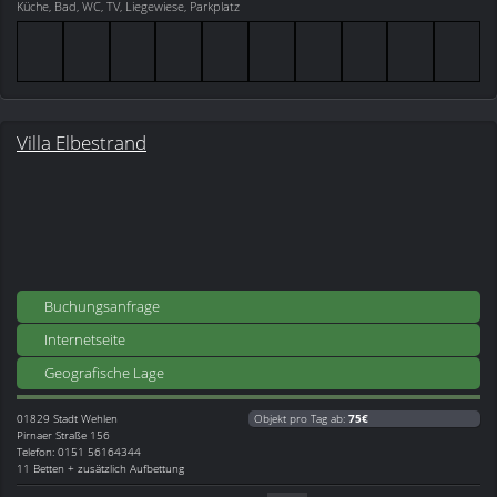
Küche, Bad, WC, TV, Liegewiese, Parkplatz
Villa Elbestrand
Buchungsanfrage
Internetseite
Geografische Lage
01829
Stadt Wehlen
Objekt pro Tag ab:
75€
Pirnaer Straße 156
Telefon: 0151 56164344
11 Betten + zusätzlich Aufbettung