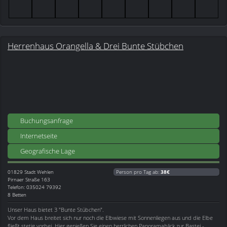
Herrenhaus Orangella & Drei Bunte Stübchen
Buchungsanfrage
Internetseite
Geografische Lage
01829
Stadt Wehlen
Person pro Tag ab:
38€
Pirnaer Straße 163
Telefon: 035024 79392
8 Betten
Unser Haus bietet 3 "Bunte Stübchen".
Vor dem Haus breitet sich nur noch die Elbwiese mit Sonnenliegen aus und die Elbe
fließt stetig vorbei. Hier genießen Sie einen herrlichen Panoramablick zur Bastei -