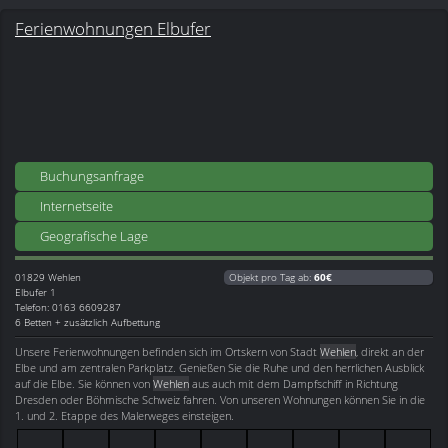
Ferienwohnungen Elbufer
Buchungsanfrage
Internetseite
Geografische Lage
01829
Wehlen
Objekt pro Tag ab:
60€
Elbufer 1
Telefon: 0163 6609287
6 Betten + zusätzlich Aufbettung
Unsere Ferienwohnungen befinden sich im Ortskern von Stadt
Wehlen
, direkt an der
Elbe und am zentralen Parkplatz. Genießen Sie die Ruhe und den herrlichen Ausblick
auf die Elbe. Sie können von
Wehlen
aus auch mit dem Dampfschiff in Richtung
Dresden oder Böhmische Schweiz fahren. Von unseren Wohnungen können Sie in die
1. und 2. Etappe des Malerweges einsteigen.