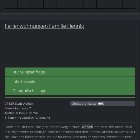
Ferienwohnungen Familie Hennig
Buchungsanfrage
Internetseite
Geografische Lage
01829
Stadt Wehlen
Objekt pro Tag ab:
60€
Mennickestrasse 7
Telefon: 035024 70756
8 Betten + zusätzlich Aufbettung
Direkt am Ufer der Elbe (am Elberadweg) in Stadt
Wehlen
, befindet sich unser Haus
in ruhiger zentraler Südlage. Von der Terrasse und den Ferienquatieren blicken Sie auf
die Elbe, das Basteimassiv und die für ihren Sandstein berühmten "Weissen Brüche".