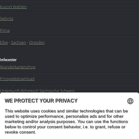
Kurort Wehlen
Sebnitz
Pirna
Elbe
-
Sachsen
-
Dresden
Infocenter
Wanderkartenshop
Prospektdownload
Unterkunft Böhmisch Sächsische Schweiz
Veranstaltungskalender
Kontakt
Impressum
Buchungsanfrage