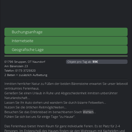
Buchungsanfrage
Internetseite
Geografische Lage
01796
Struppen, OT Naundorf
Objekt pro Tag ab:
55€
Am Bärenstein 23
Telefon: 0173 3725920
2 Betten + zusätzlich Aufbettung
Inmitten herrlicher Natur zu Füßen der beiden Bärensteine erwartet Sie unser liebevoll
verträumtes Ferienhaus.
Genießen Sie einen Urlaub in Ruhe und Abgeschiedenheit inmitten unberührter
Naturlandschaft...
Lassen Sie Ihr Auto stehen und wandern Sie durch bizarre Felswelten...
Nutzen Sie die örtlichen Reitmöglichkeiten...
Besuchen Sie das Erlebnisbad im benachbarten Stadt
Wehlen
...
Fühlen Sie sich bei uns für einige Tage "zu Hause".
Das Ferienhaus bietet Ihnen Raum für ganz individuelle Ferien. Es ist Platz für 2-4
Personen. Im Erdgeschoß des Hauses finden sie den Wohnraum mit Kachelofen und