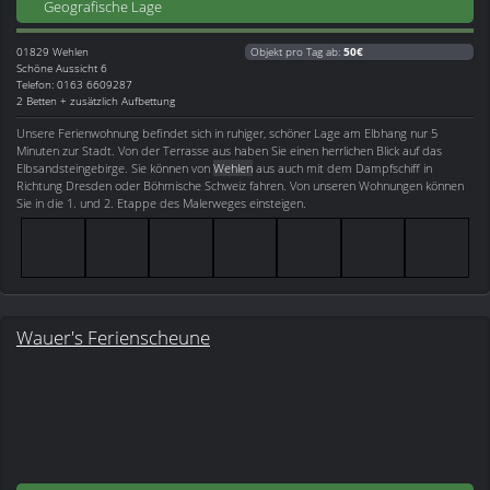
Geografische Lage
01829
Wehlen
Objekt pro Tag ab:
50€
Schöne Aussicht 6
Telefon: 0163 6609287
2 Betten + zusätzlich Aufbettung
Unsere Ferienwohnung befindet sich in ruhiger, schöner Lage am Elbhang nur 5
Minuten zur Stadt. Von der Terrasse aus haben Sie einen herrlichen Blick auf das
Elbsandsteingebirge. Sie können von
Wehlen
aus auch mit dem Dampfschiff in
Richtung Dresden oder Böhmische Schweiz fahren. Von unseren Wohnungen können
Sie in die 1. und 2. Etappe des Malerweges einsteigen.
Wauer's Ferienscheune