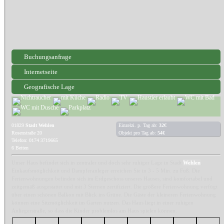
Buchungsanfrage
Internetseite
Geografische Lage
01829
Stadt Wehlen
Einzelzi. p. Tag ab:
32€
Rosenstraße 20
Objekt pro Tag ab:
54€
Telefon: 0174 3719665
6 Betten
Unser Haus befindet sich in zentraler und doch sehr ruhiger Lage in Stadt
Wehlen
.
Einkaufsmöglichkeit und Dampferanleger erreichen Sie in 3 - 5 Min. zu Fuß. Die
Ferienwohnungen befinden sich im Erdgeschoss unseres Hauses, sind komfortabel und
zeitgemäß ausgestattet und mit 3 Sternen zertifiziert. Die größere Ferienwohnung verfügt
über einen schönen Balkon mit Blick ins Grüne. Die Gäste der kleineren Ferienwohnung
können eine Sitzmöglichkeit im Garten nutzen. Das Haus liegt in einer ruhigen
Anliegerstraße, so dass die Kinder problemlos am Haus spielen können.