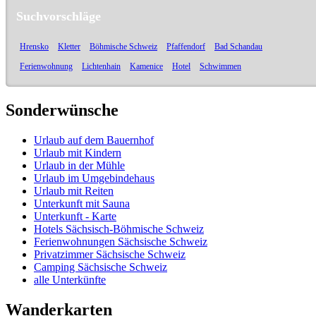
Suchvorschläge
Hrensko
Kletter
Böhmische Schweiz
Pfaffendorf
Bad Schandau
Ferienwohnung
Lichtenhain
Kamenice
Hotel
Schwimmen
Sonderwünsche
Urlaub auf dem Bauernhof
Urlaub mit Kindern
Urlaub in der Mühle
Urlaub im Umgebindehaus
Urlaub mit Reiten
Unterkunft mit Sauna
Unterkunft - Karte
Hotels Sächsisch-Böhmische Schweiz
Ferienwohnungen Sächsische Schweiz
Privatzimmer Sächsische Schweiz
Camping Sächsische Schweiz
alle Unterkünfte
Wanderkarten