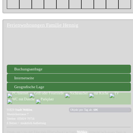
Ferienwohnungen Familie Hennig
Buchungsanfrage
Internetseite
Geografische Lage
01829
Stadt Wehlen
Objekt pro Tag ab:
60€
Mennickestrasse 7
Telefon: 035024 70756
8 Betten + zusätzlich Aufbettung
Direkt am Ufer der Elbe (am Elberadweg) in Stadt
Wehlen
, befindet sich unser Haus in