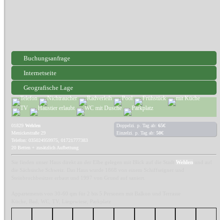
Buchungsanfrage
Internetseite
Geografische Lage
01829
Wehlen
Doppelzi. p. Tag ab:
65€
Menickestraße 29
Einzelzi. p. Tag ab:
50€
Telefon: 035024959975, 01721777383
20 Betten + zusätzlich Aufbettung
Sie finden unser Haus direkt an der Elbe gelegen mit Blick auf die Stadt
Wehlen
und auf
die Sächsische Schweiz. Das Haus wurde 1868 von einem Schiffseigner und
Steinbruchbesitzer erbaut und 1997 von Grund auf saniert.
Appartements von 30-60 qm für 2 bis 5 Personen mit Balkon und Terrasse
Küche, Bad, WC, TV, Liegewiese, Parkplatz