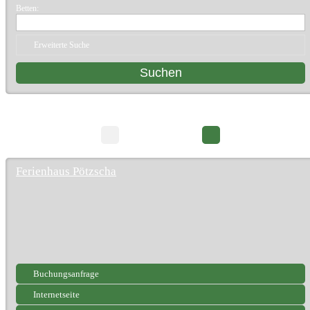
Betten:
Erweiterte Suche
12 Suchergebnisse
Seite 1/2
Ferienhaus Pötzscha
Buchungsanfrage
Internetseite