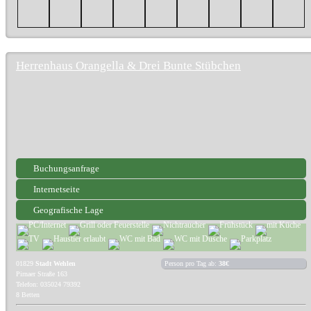
Herrenhaus Orangella & Drei Bunte Stübchen
Buchungsanfrage
Internetseite
Geografische Lage
01829
Stadt Wehlen
Person pro Tag ab:
38€
Pirnaer Straße 163
Telefon: 035024 79392
8 Betten