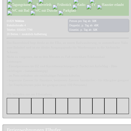
01829
Wehlen
Person pro Tag ab:
32€
Bahnhofstraße 4
Doppelzi. p. Tag ab:
41€
Telefon: 035020 7790
Einzelzi. p. Tag ab:
32€
20 Betten + zusätzlich Aufbettung
Das Bauernhäusl liegt direkt an der Elbe, an einem Radwanderweg, in unmittelbarer Nähe
zum Bahnhof und ist ein idealer Ausgangspunkt für Wanderungen in die Sächsische
Schweiz.
Nicht zu vergessen, das in drei Minuten zu Fuß erreichbare Erlebnissbad.
Leistungen:
- Einzelpersonen im DZ und Kurzübernachtungen (1 Nacht) mit Aufschlag - Bitte
nachfragen - (saisonabhängig)
- im Preis enthalten: ein reichhaltiges Frühstücksbufett
- begrenzte Zimmer für Haustiere, bestimmte Zimmer haustierfrei - für Allergiker geeignet
- für Feierlichkeiten jeder Art geeignet (max.100 Personen)
Wir befinden uns am Elberadweg.
Ferienwohnungen Elbufer