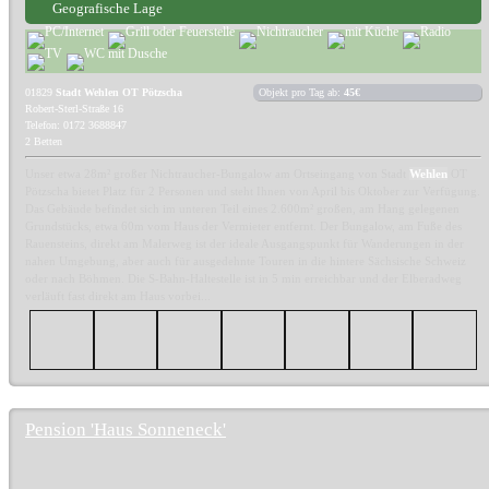
Geografische Lage
01829
Stadt Wehlen OT Pötzscha
Objekt pro Tag ab:
45€
Robert-Sterl-Straße 16
Telefon: 0172 3688847
2 Betten
Unser etwa 28m² großer Nichtraucher-Bungalow am Ortseingang von Stadt
Wehlen
OT
Pötzscha bietet Platz für 2 Personen und steht Ihnen von April bis Oktober zur Verfügung.
Das Gebäude befindet sich im unteren Teil eines 2.600m² großen, am Hang gelegenen
Grundstücks, etwa 60m vom Haus der Vermieter entfernt. Der Bungalow, am Fuße des
Rauensteins, direkt am Malerweg ist der ideale Ausgangspunkt für Wanderungen in der
nahen Umgebung, aber auch für ausgedehnte Touren in die hintere Sächsische Schweiz
oder nach Böhmen. Die S-Bahn-Haltestelle ist in 5 min erreichbar und der Elberadweg
verläuft fast direkt am Haus vorbei...
Pension 'Haus Sonneneck'