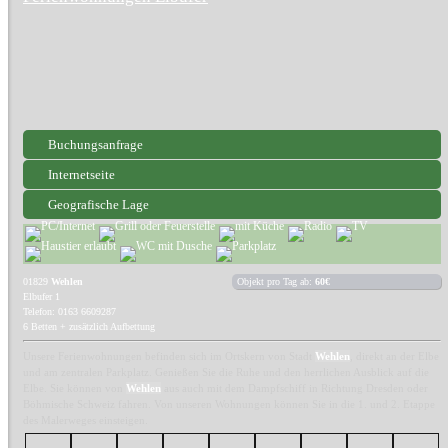
Buchungsanfrage
Internetseite
Geografische Lage
01829
Wehlen
Objekt pro Tag ab:
60€
Elbufer 1
Telefon: 0163 6609287
6 Betten + zusätzlich Aufbettung
Unsere Ferienwohnungen befinden sich im Ortskern von Stadt
Wehlen
, direkt an der Elbe
und am zentralen Parkplatz. Genießen Sie die Ruhe und den herrlichen Ausblick auf die
Elbe. Sie können von
Wehlen
aus auch mit dem Dampfschiff in Richtung Dresden oder
Böhmische Schweiz fahren. Von unseren Wohnungen können Sie in die 1. und 2. Etappe
des Malerweges einsteigen.