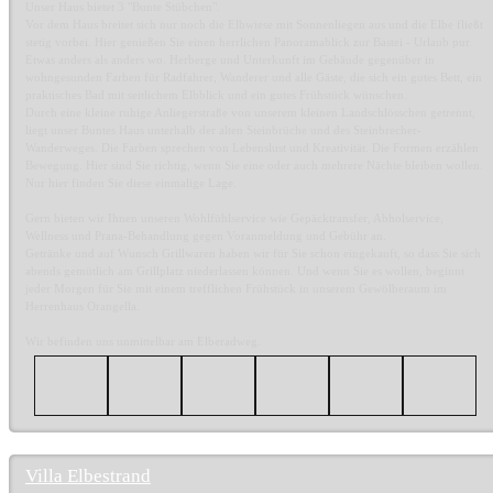
Unser Haus bietet 3 "Bunte Stübchen".
Vor dem Haus breitet sich nur noch die Elbwiese mit Sonnenliegen aus und die Elbe fließt
stetig vorbei. Hier genießen Sie einen herrlichen Panoramablick zur Bastei - Urlaub pur.
Etwas anders als anders wo. Herberge und Unterkunft im Gebäude gegenüber in
wohngesunden Farben für Radfahrer, Wanderer und alle Gäste, die sich ein gutes Bett, ein
praktisches Bad mit seitlichem Elbblick und ein gutes Frühstück wünschen.
Durch eine kleine ruhige Anliegerstraße von unserem kleinen Landschlösschen getrennt,
liegt unser Buntes Haus unterhalb der alten Steinbrüche und des Steinbrecher-
Wanderweges. Die Farben sprechen von Lebenslust und Kreativität. Die Formen erzählen
Bewegung. Hier sind Sie richtig, wenn Sie eine oder auch mehrere Nächte bleiben wollen.
Nur hier finden Sie diese einmalige Lage.
Gern bieten wir Ihnen unseren Wohlfühlservice wie Gepäcktransfer, Abholservice,
Wellness und Prana-Behandlung gegen Voranmeldung und Gebühr an.
Getränke und auf Wunsch Grillwaren haben wir für Sie schon eingekauft, so dass Sie sich
abends gemütlich am Grillplatz niederlassen können. Und wenn Sie es wollen, beginnt
jeder Morgen für Sie mit einem trefflichen Frühstück in unserem Gewölberaum im
Herrenhaus Orangella.
Wir befinden uns unmittelbar am Elberadweg.
Villa Elbestrand