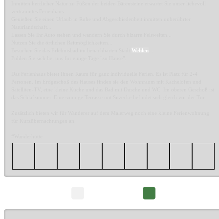
Inmitten herrlicher Natur zu Füßen der beiden Bärensteine erwartet Sie unser liebevoll
verträumtes Ferienhaus.
Genießen Sie einen Urlaub in Ruhe und Abgeschiedenheit inmitten unberührter
Naturlandschaft...
Lassen Sie Ihr Auto stehen und wandern Sie durch bizarre Felswelten...
Nutzen Sie die örtlichen Reitmöglichkeiten...
Besuchen Sie das Erlebnisbad im benachbarten Stadt
Wehlen
...
Fühlen Sie sich bei uns für einige Tage "zu Hause".
Das Ferienhaus bietet Ihnen Raum für ganz individuelle Ferien. Es ist Platz für 2-4
Personen. Im Erdgeschoß des Hauses finden sie den Wohnraum mit Kachelofen und
Satelliten-TV, eine kleine Küche und das Bad mit Dusche und WC. Im oberen Geschoß ist
das Schlafzimmer. Eine sonnige Terrasse mit Sitzecke befindet sich gleich vor der Tür.
Zusätzlich bieten wir für Wanderer auf dem Malerweg noch eine kleine Ferienwohnung
für Kurzübernachtungen an.
#Wanderhütte
Seite 1/2