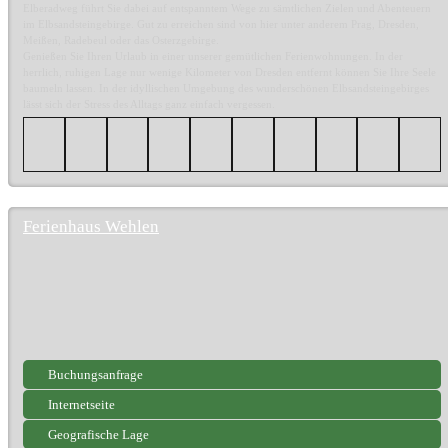
Elberadweg führt Sie dabei auf entspanntem Wege zu sämtlichen Zielen und Abenteuern
im Elbsandsteingebirge. Gut zu erreichen sind von hier unter anderem Prag, Dresden,
Meißen, Radebeul oder das Osterzgebirge.
Genießen Sie Ihren Urlaub in einer unserer gemütlichen Ferienwohnungen. In der
herrlich, ruhigen Lage nur wenige Kilometer von Dresden entfernt können Sie Ihre Seele
baumeln lassen. In der idyllischen Umgebung des wunderschönen Elbsandsteingebirges
lässt sich der Stress des Alltags ganz einfach vergessen.
Ferienhaus Wehlen
Buchungsanfrage
Internetseite
Geografische Lage