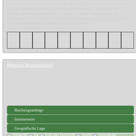
ruhiger zentraler Südlage. Von der Terrasse und den Ferienquatieren blicken Sie auf die
Elbe, das Basteimassiv und die für ihren Sandstein berühmten "Weissen Brüche".
Für einen erholsamen Urlaub bieten wir Ihnen zwei Ferienwohnungen und zwei
Apartments für 2 bis 3 Personen. Die beiden Ferienwohnungen befinden sich in der 1.
Etage und die Apartments im Dachgeschoss unseres Hauses.
Bettwäsche und Handtücher sind im Preis enthalten.
Pension Bauernhäus'l
Buchungsanfrage
Internetseite
Geografische Lage