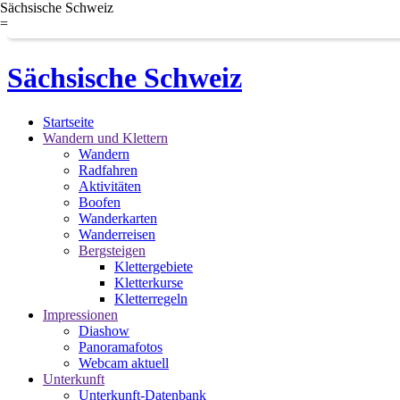
Sächsische Schweiz
=
Sächsische Schweiz
Startseite
Wandern und Klettern
Wandern
Radfahren
Aktivitäten
Boofen
Wanderkarten
Wanderreisen
Bergsteigen
Klettergebiete
Kletterkurse
Kletterregeln
Impressionen
Diashow
Panoramafotos
Webcam aktuell
Unterkunft
Unterkunft-Datenbank