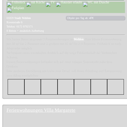
01829
Stadt Wehlen
Objekt pro Tag ab:
47€
Rosenstraße 6
Telefon: 0172 9792171
8 Betten + zusätzlich Aufbettung
Wir bieten Ihnen insgesamt 3 Ferienwohnungen in
Wehlen
. Eine kleine Ferienwohnung
mit 30 m² für 2 Personen und 2 größere mit 42 m² für 2-4 Personen. Frühstück ist nach
Absprache möglich.
Sie besitzen einen traumhaften Ausblick auf die urige Felslandschaft der Sächsischen
Schweiz.
Unsere Ferienwohnungen befinden sich auf einer ruhigen Seitenstraße nahe dem
Ortskern.
Eine moderne Einrichtung mit Liebe zum Detail, soll Ihnen Erholung und Entspannung
vom Alltag ermöglichen.
Ferienwohnungen Villa Margarete