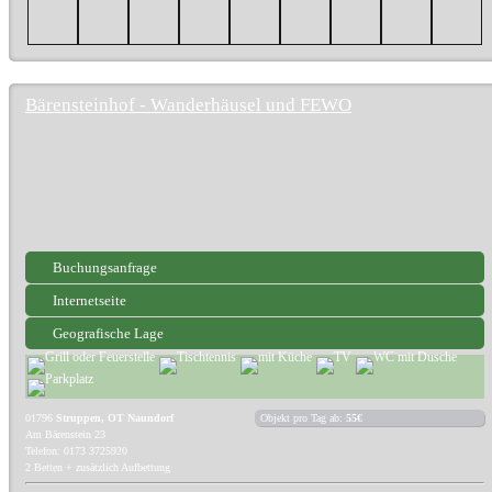
Bärensteinhof - Wanderhäusel und FEWO
Buchungsanfrage
Internetseite
Geografische Lage
01796
Struppen, OT Naundorf
Objekt pro Tag ab:
55€
Am Bärenstein 23
Telefon: 0173 3725920
2 Betten + zusätzlich Aufbettung