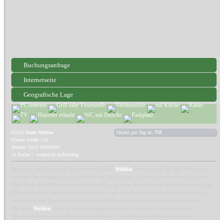
Buchungsanfrage
Internetseite
Geografische Lage
01829
Stadt Wehlen
Objekt pro Tag ab:
75€
Pirnaer Straße 156
Telefon: 0151 56164344
11 Betten + zusätzlich Aufbettung
Direkt an der Elbe in der Touristenstadt Stadt
Wehlen
befindet sich die Villa Elbestrand
inmitten der einzigartigen Landschaft der Sächsischen Schweiz. Unmittelbar neben dem
Haus fließt der Wilkebach, welcher den Weg zu einer der schönsten Aussichtspunkte, der
Wilkeaussicht sowie dem Steinbruchpfad weist. Durch die Nähe zur Elbe bietet sich ein
wunderschönes Panorama, welches vom Balkon oder Garten bestaunt werden kann.
Die Stadt
Wehlen
dient als idealer Ausgangspunkt für sämtliche Aktivitäten und
Sehenswürdigkeiten der Sächsischen Schweiz. Der direkt vor dem Haus liegende