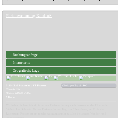
Ferienwohnung Kaulfuß
Buchungsanfrage
Internetseite
Geografische Lage
01814
Bad Schandau / ST Prossen
Objekt pro Tag ab:
60€
Talstraße 15a
Telefon: 035022 43324
3 Betten
Wir laden Sie herzlich ein in unsere Ferienwohnung nach Prossen an der Elbe in der
Sächsischen Schweiz. Unsere Ferienwohnung liegt am Elberadweg, am Fuße des
Lilienstein. Prossen ist ein idealer Ausgangspunkt zu allen bekannten Wander- und
Ausflugszielen.