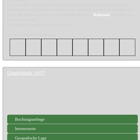
Der Kurort Bad Schandau ist ca. 3km von uns entfernt. Genießen Sie die Natur- und
Felsenlandschaft der Sächsischen Schweiz, oder erleben Sie bei einer Dampferfahrt das
Elbtal. Der Elberadweg bietet auch viele Möglichkeiten für
Radtouren
, auch bis in die
Böhmische Schweiz.
Die Vermietung erfolgt für April bis Oktober.
Wir freuen uns auf Ihren Besuch!
Umgebinde 1657
Buchungsanfrage
Internetseite
Geografische Lage