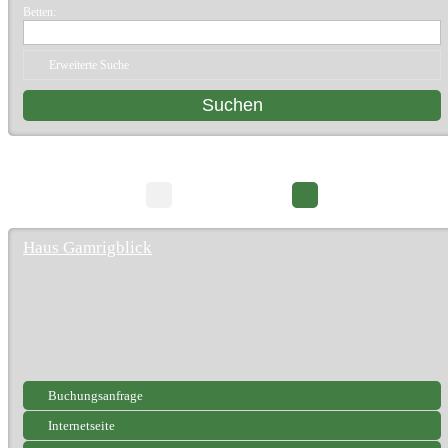
Betten:
Erweiterte Suche
25 Suchergebnisse
Seite 1/3
Haus Gamrigblick
Buchungsanfrage
Internetseite