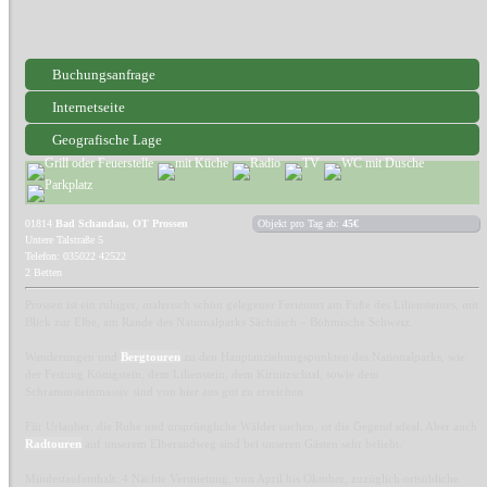
Buchungsanfrage
Internetseite
Geografische Lage
01814
Bad Schandau, OT Prossen
Objekt pro Tag ab:
45€
Untere Talstraße 5
Telefon: 035022 42522
2 Betten
Prossen ist ein ruhiger, malerisch schön gelegener Ferienort am Fuße des Liliensteines, mit
Blick zur Elbe, am Rande des Nationalparks Sächsisch – Böhmische Schweiz.
Wanderungen und
Bergtouren
zu den Hauptanziehungspunkten des Nationalparks, wie
der Festung Königstein, dem Lilienstein, dem Kirnitzschtal, sowie dem
Schrammsteinmassiv sind von hier aus gut zu erreichen.
Für Urlauber, die Ruhe und ursprüngliche Wälder suchen, ist die Gegend ideal. Aber auch
Radtouren
auf unserem Elberandweg sind bei unseren Gästen sehr beliebt.
Mindestaufenthalt: 4 Nächte Vermietung, von April bis Oktober, zuzüglich ortsübliche