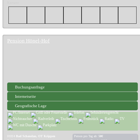
Kurtaxe
Pension Hönel-Hof
Buchungsanfrage
Internetseite
Geografische Lage
01814
Bad Schandau, OT Krippen
Person pro Tag ab:
50€