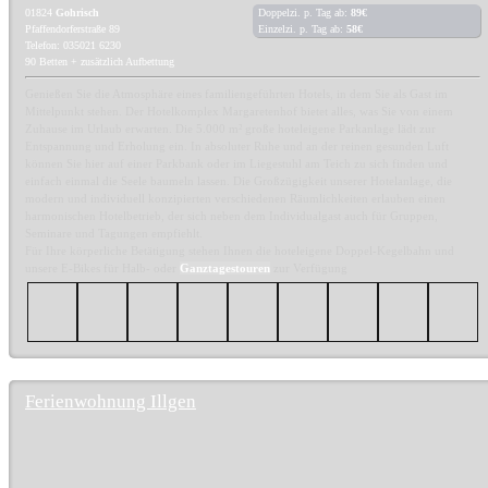
01824
Gohrisch
Doppelzi. p. Tag ab:
89€
Pfaffendorferstraße 89
Einzelzi. p. Tag ab:
58€
Telefon: 035021 6230
90 Betten + zusätzlich Aufbettung
Genießen Sie die Atmosphäre eines familiengeführten Hotels, in dem Sie als Gast im
Mittelpunkt stehen. Der Hotelkomplex Margaretenhof bietet alles, was Sie von einem
Zuhause im Urlaub erwarten. Die 5.000 m² große hoteleigene Parkanlage lädt zur
Entspannung und Erholung ein. In absoluter Ruhe und an der reinen gesunden Luft
können Sie hier auf einer Parkbank oder im Liegestuhl am Teich zu sich finden und
einfach einmal die Seele baumeln lassen. Die Großzügigkeit unserer Hotelanlage, die
modern und individuell konzipierten verschiedenen Räumlichkeiten erlauben einen
harmonischen Hotelbetrieb, der sich neben dem Individualgast auch für Gruppen,
Seminare und Tagungen empfiehlt.
Für Ihre körperliche Betätigung stehen Ihnen die hoteleigene Doppel-Kegelbahn und
unsere E-Bikes für Halb- oder
Ganztagestouren
zur Verfügung
Ferienwohnung Illgen