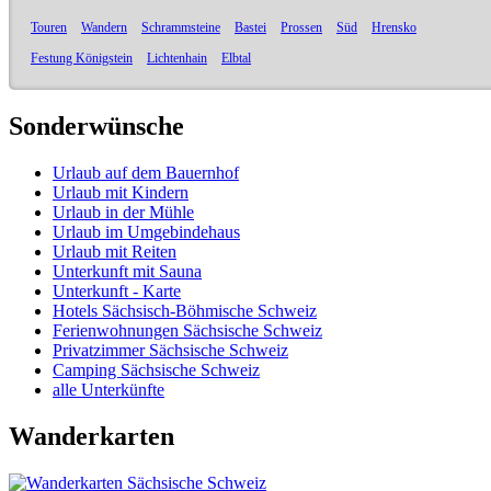
Touren
Wandern
Schrammsteine
Bastei
Prossen
Süd
Hrensko
Festung Königstein
Lichtenhain
Elbtal
Sonderwünsche
Urlaub auf dem Bauernhof
Urlaub mit Kindern
Urlaub in der Mühle
Urlaub im Umgebindehaus
Urlaub mit Reiten
Unterkunft mit Sauna
Unterkunft - Karte
Hotels Sächsisch-Böhmische Schweiz
Ferienwohnungen Sächsische Schweiz
Privatzimmer Sächsische Schweiz
Camping Sächsische Schweiz
alle Unterkünfte
Wanderkarten