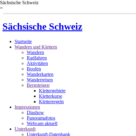
Sächsische Schweiz
=
Sächsische Schweiz
Startseite
Wandern und Klettern
Wandern
Radfahren
Aktivitäten
Boofen
Wanderkarten
Wanderreisen
Bergsteigen
Klettergebiete
Kletterkurse
Kletterregeln
Impressionen
Diashow
Panoramafotos
Webcam aktuell
Unterkunft
Unterkunft-Datenbank