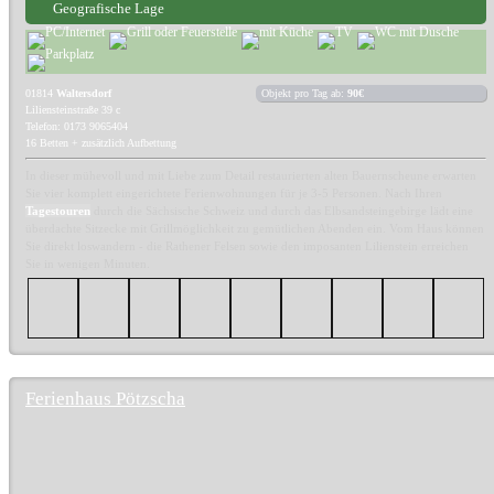
Geografische Lage
01814
Waltersdorf
Objekt pro Tag ab:
90€
Liliensteinstraße 39 c
Telefon: 0173 9065404
16 Betten + zusätzlich Aufbettung
In dieser mühevoll und mit Liebe zum Detail restaurierten alten Bauernscheune erwarten
Sie vier komplett eingerichtete Ferienwohnungen für je 3-5 Personen. Nach Ihren
Tagestouren
durch die Sächsische Schweiz und durch das Elbsandsteingebirge lädt eine
überdachte Sitzecke mit Grillmöglichkeit zu gemütlichen Abenden ein. Vom Haus können
Sie direkt loswandern - die Rathener Felsen sowie den imposanten Lilienstein erreichen
Sie in wenigen Minuten.
Ferienhaus Pötzscha