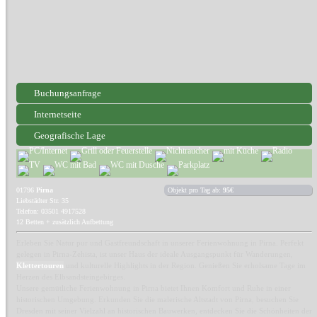
Buchungsanfrage
Internetseite
Geografische Lage
01796
Pirna
Objekt pro Tag ab:
95€
Liebstädter Str. 35
Telefon: 03501 4917528
12 Betten + zusätzlich Aufbettung
Erleben Sie Natur pur und Gastfreundschaft in unserer Ferienwohnung in Pirna. Perfekt
gelegen in Pirna-Zehista, ist unser Haus der ideale Ausgangspunkt für Wanderungen,
Klettertouren
und kulturelle Highlights in der Region. Genießen Sie erholsame Tage im
Herzen des Elbsandsteingebirges.
Unsere gemütliche Ferienwohnung in Pirna bietet Ihnen Komfort und Ruhe in einer
historischen Umgebung. Erkunden Sie die malerische Altstadt von Pirna, besuchen Sie
Dresden mit seiner Vielzahl an historischen Bauwerken, entdecken Sie die Schönheiten der