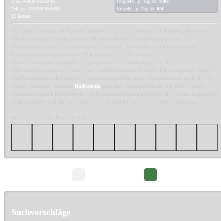
F.-G.-Keller-Straße 15
Doppelzi. p. Tag ab:
100€
Telefon: 035028 859600
Einzelzi. p. Tag ab:
65€
15 Betten
Wir laden Sie ein in die Pension "Hönel Hof" in Bad Schandau OT Krippen, im Herzen
der Sächsischen Schweiz gelegen. Wir bieten Ihnen 2 Zweibettzimmer und 1
Vierbettzimmer zur Übernachtung mit Frühstück. Sollten Sie auf Fahrradtour sein, finden
Sie bei uns auch ein preiswertes Bikerquartier bis 4 Personen.
Unsere Pension ist ein idealer Ausgangspunkt für Wanderungen zu allen
Sehenswürdigkeiten der Sächsischen- und Böhmischen Schweiz. Die einzigartige Natur-
und Felsenlandschaft bietet alle Voraussetzungen für einen erholsamen und auch aktiven
Urlaub. Wandern, Klettern,
Radtouren
oder eine Dampferfahrt auf der Elbe wird zu
einem unvergesslichen Erlebnis. Die Kunststadt Dresden erreichen Sie von uns bequem im
S-Bahnverkehr und bis zur Grenze nach Tschechien sind es nur wenige Kilometer.
Wir freuen uns auf Ihren Besuch!
Seite 1/3
Suchvorschläge