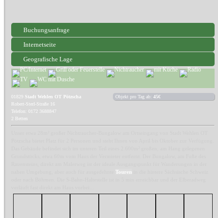
Buchungsanfrage
Internetseite
Geografische Lage
01829
Stadt Wehlen OT Pötzscha
Objekt pro Tag ab:
45€
Robert-Sterl-Straße 16
Telefon: 0172 3688847
2 Betten
Unser etwa 28m² großer Nichtraucher-Bungalow am Ortseingang von Stadt Wehlen OT
Pötzscha bietet Platz für 2 Personen und steht Ihnen von April bis Oktober zur Verfügung.
Das Gebäude befindet sich im unteren Teil eines 2.600m² großen, am Hang gelegenen
Grundstücks, etwa 60m vom Haus der Vermieter entfernt. Der Bungalow, am Fuße des
Rauensteins, direkt am Malerweg ist der ideale Ausgangspunkt für Wanderungen in der
nahen Umgebung, aber auch für ausgedehnte
Touren
in die hintere Sächsische Schweiz
oder nach Böhmen. Die S-Bahn-Haltestelle ist in 5 min erreichbar und der Elberadweg
verläuft fast direkt am Haus vorbei...