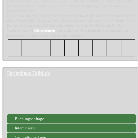
Herzlich willkommen in Waltersdorf, einem Ortsteil der Stadt Bad Schandau. Waltersdorf
befindet sich in sehr schöner Lage mitten im Elbsandsteingebirge, auch bekannt als
Sächsische Schweiz.
Der wohl bekannteste Tafelberg der Sächsischen Schweiz, der Lilienstein, befindet sich in
unmittelbarer Nähe. Ebenso weitere viele sehenswerte Ausflugsziele, wie die Bastei, Kurort
Rathen, der Gamrig, das Polenztal und natürlich die Stadt Bad Schandau. Für Ihre
Wanderungen und
Klettertouren
bietet sich unser Haus als idealer Ausgangspunkt an.
Pro Unterkunft stehen jeweils 2 Betten zur Verfügung.
Ferienhaus Talblick
Buchungsanfrage
Internetseite
Geografische Lage