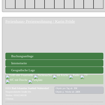
Ferienhaus- Ferienwohnung / Karin Fröde
Buchungsanfrage
Internetseite
Geografische Lage
01814
Bad-Schandau Stadtteil Waltersdorf
Objekt pro Tag ab:
35€
Neuporschdorfer Straße 64c
Objekt p. Woche ab:
245€
Telefon: 03502240538
4 Betten