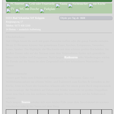
01814
Bad Schandau StT Krippen
Objekt pro Tag ab:
165€
Berghangweg 17
Telefon: 0173 438 5330
14 Betten + zusätzlich Aufbettung
Elbschifferhaus:
Auf 150qm könnt ihr euch mit guten Freunden treffen oder die ganze Familie einladen.
Bis zu 11 Personen können hier gemeinsam Essen, Kochen, Entspannen, Verweilen,
Lesen, Spielen. Das Highlight: die Blockstube mit dem schönen großen Kachelofen. Im
großen Garten oder auf der Terrasse unter dem Walnussbaum finden sich gemütliche
Plätze zum Grillen und Entspannen. Nach langen
Radtouren
oder Wanderungen wächst
die Freude auf die Sauna im alten Ziegenstall oder den beheizbaren Waschzuber im
Garten.
Steinbrecherstube:
Unsere gute Stube zum Erholen und Entspannen für 3 Personen. Ganz viel
Wohlfühlatmosphäre im offenen Wohn- und Essbereich zum Kochen & Genießen in der
Küche, beim ins Feuer des Gussofens schauen oder bei einem guten Buch eingemummelt
in der Lesekoje. Bei Weitblick auf Felsen und Wälder träumt ihr im großen Doppelbett
unter dem Dach von den nächsten Wanderungen. Ein Gast kann auf der Schlafcouch
schlafen.
Nach langen
Touren
erholen sich eure müden Füße unter dem Sternhimmel im warmen
Waschzuber oder in der Sauna auf dem Hang.