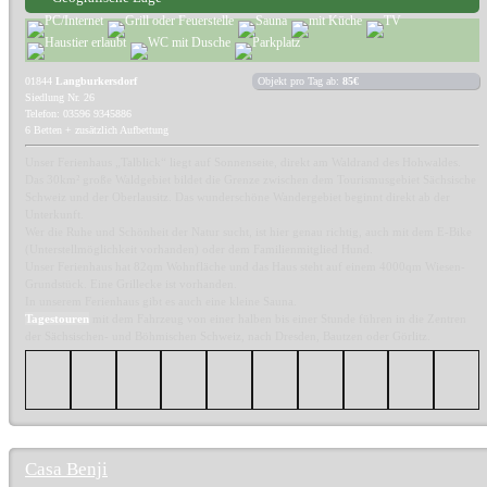
01844
Langburkersdorf
Objekt pro Tag ab:
85€
Siedlung Nr. 26
Telefon: 03596 9345886
6 Betten + zusätzlich Aufbettung
Unser Ferienhaus „Talblick“ liegt auf Sonnenseite, direkt am Waldrand des Hohwaldes.
Das 30km² große Waldgebiet bildet die Grenze zwischen dem Tourismusgebiet Sächsische
Schweiz und der Oberlausitz. Das wunderschöne Wandergebiet beginnt direkt ab der
Unterkunft.
Wer die Ruhe und Schönheit der Natur sucht, ist hier genau richtig, auch mit dem E-Bike
(Unterstellmöglichkeit vorhanden) oder dem Familienmitglied Hund.
Unser Ferienhaus hat 82qm Wohnfläche und das Haus steht auf einem 4000qm Wiesen-
Grundstück. Eine Grillecke ist vorhanden.
In unserem Ferienhaus gibt es auch eine kleine Sauna.
Tagestouren
mit dem Fahrzeug von einer halben bis einer Stunde führen in die Zentren
der Sächsischen- und Böhmischen Schweiz, nach Dresden, Bautzen oder Görlitz.
Casa Benji