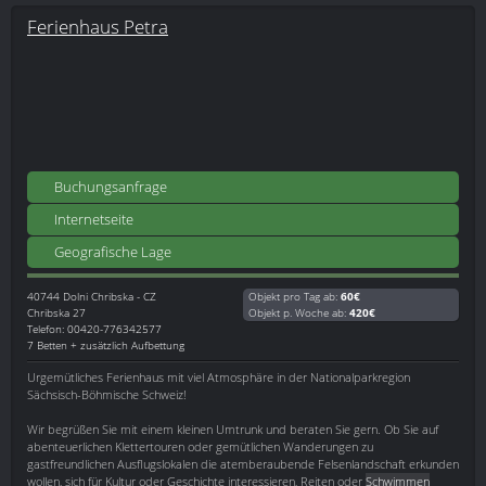
Ferienhaus Petra
Buchungsanfrage
Internetseite
Geografische Lage
40744
Dolni Chribska - CZ
Objekt pro Tag ab:
60€
Chribska 27
Objekt p. Woche ab:
420€
Telefon: 00420-776342577
7 Betten + zusätzlich Aufbettung
Urgemütliches Ferienhaus mit viel Atmosphäre in der Nationalparkregion
Sächsisch-Böhmische Schweiz!
Wir begrüßen Sie mit einem kleinen Umtrunk und beraten Sie gern. Ob Sie auf
abenteuerlichen Klettertouren oder gemütlichen Wanderungen zu
gastfreundlichen Ausflugslokalen die atemberaubende Felsenlandschaft erkunden
wollen, sich für Kultur oder Geschichte interessieren, Reiten oder
Schwimmen