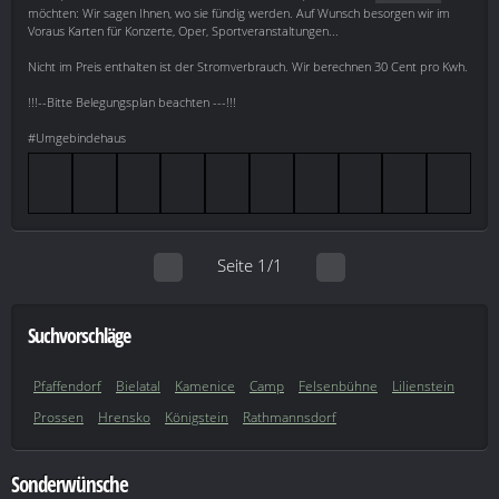
möchten: Wir sagen Ihnen, wo sie fündig werden. Auf Wunsch besorgen wir im
Voraus Karten für Konzerte, Oper, Sportveranstaltungen...
Nicht im Preis enthalten ist der Stromverbrauch. Wir berechnen 30 Cent pro Kwh.
!!!--Bitte Belegungsplan beachten ---!!!
#Umgebindehaus
Seite 1/1
Suchvorschläge
Pfaffendorf
Bielatal
Kamenice
Camp
Felsenbühne
Lilienstein
Prossen
Hrensko
Königstein
Rathmannsdorf
Sonderwünsche