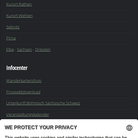
Kurort Rathen
Kurort Wehlen
Sebnitz
Pirna
Elbe
-
Sachsen
-
Dresden
Infocenter
Wanderkartenshop
Prospektdownload
Unterkunft Böhmisch Sächsische Schweiz
Veranstaltungskalender
Kontakt