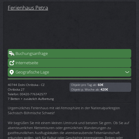
Ferienhaus Petra
Buchungsanfrage
Internetseite
Geografische Lage
40744
Dolni Chribska - CZ
Objekt pro Tag ab:
60€
Chribska 27
Objekt p. Woche ab:
420€
Telefon: 00420-776342577
7 Betten + zusätzlich Aufbettung
Urgemütliches Ferienhaus mit viel Atmosphäre in der Nationalparkregion
Sächsisch-Böhmische Schweiz!
Wir begrüßen Sie mit einem kleinen Umtrunk und beraten Sie gern. Ob Sie auf
abenteuerlichen Klettertouren oder gemütlichen Wanderungen zu
gastfreundlichen Ausflugslokalen die atemberaubende Felsenlandschaft
erkunden wollen, sich für Kultur oder Geschichte interessieren, Reiten oder