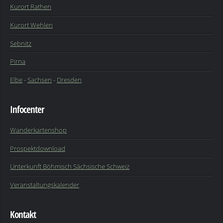
Kurort Rathen
Kurort Wehlen
Sebnitz
Pirna
Elbe
-
Sachsen
-
Dresden
Infocenter
Wanderkartenshop
Prospektdownload
Unterkunft Böhmisch Sächsische Schweiz
Veranstaltungskalender
Kontakt