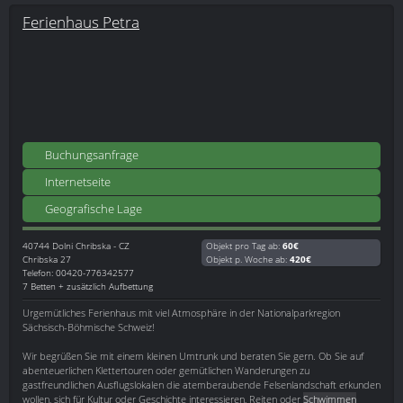
Ferienhaus Petra
Buchungsanfrage
Internetseite
Geografische Lage
40744
Dolni Chribska - CZ
Objekt pro Tag ab:
60€
Chribska 27
Objekt p. Woche ab:
420€
Telefon: 00420-776342577
7 Betten + zusätzlich Aufbettung
Urgemütliches Ferienhaus mit viel Atmosphäre in der Nationalparkregion
Sächsisch-Böhmische Schweiz!
Wir begrüßen Sie mit einem kleinen Umtrunk und beraten Sie gern. Ob Sie auf
abenteuerlichen Klettertouren oder gemütlichen Wanderungen zu
gastfreundlichen Ausflugslokalen die atemberaubende Felsenlandschaft erkunden
wollen, sich für Kultur oder Geschichte interessieren, Reiten oder
Schwimmen