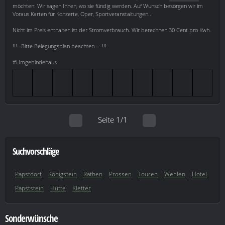
möchten: Wir sagen Ihnen, wo sie fündig werden. Auf Wunsch besorgen wir im
Voraus Karten für Konzerte, Oper, Sportveranstaltungen...
Nicht im Preis enthalten ist der Stromverbrauch. Wir berechnen 30 Cent pro Kwh.
!!!--Bitte Belegungsplan beachten ---!!!
#Umgebindehaus
Seite 1/1
Suchvorschläge
Papstdorf
Königstein
Rathen
Prossen
Touren
Wehlen
Hotel
Papststein
Hütte
Kletter
Sonderwünsche