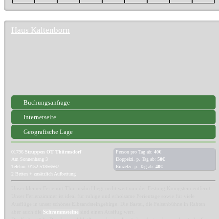
Haus Kaltenborn
Buchungsanfrage
Internetseite
Geografische Lage
01796
Struppen OT Thürmsdorf
Person pro Tag ab:
40€
Am Sonnenhang 3
Doppelzi. p. Tag ab:
50€
Telefon: 0152-51856567
Einzelzi. p. Tag ab:
40€
2 Betten + zusätzlich Aufbettung
Unser kleiner Ferienort Thürmsdorf liegt nicht weit von der Festung Königstein entfernt.
Unser Ferienzimmer ist ideal für ruhige und erholsame Ferientage sowie für viele
Ausflüge in unser schönes Elbsandsteingebirge. Die Bastei, die Felsenbühne in Rahten
aber auch die
Schrammsteine
sind einen Ausflug wert.