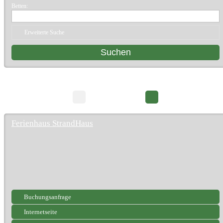
Betten:
Erweiterte Suche
11 Suchergebnisse
Seite 1/2
Ferienhaus StrandHaus
Buchungsanfrage
Internetseite