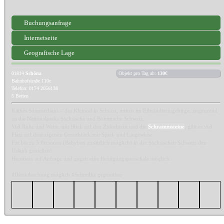
Buchungsanfrage
Internetseite
Geografische Lage
01814
Schöna
Objekt pro Tag ab:
130€
Bahnhofstraße 110c
Telefon: 0174 2056138
5 Betten
Käthes Sommerhaus – das Kleinod in Schöna, mitten im Elbsandsteingebirge, angenzend
an die Nationalparks Sächsische und Böhmische Schweiz.
Viel Ruhe und Weite, mit Blick auf den Zirkelstein und die
Schrammsteine
, gibt es viel
Platz auf dem eigenen Grundstück mit Spiel- und Liegewiese.
Für bis zu 5 Personen (Babybett zusätzlich möglich) in der Sächsischen Schweiz den
Urlaub genießen!
Haustiere auf Anfrage und gegen eine Reinigungspauschale möglich.
#Direktbuchung möglich #Schmilka gegenüber