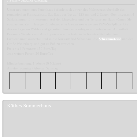
7 Betten + zusätzlich Aufbettung
Unser neu errichtetes Ferienhaus befindet sich unweit des Malerweges oberhalb des
romantischen Kirnitzschtals. Das Haus verfügt auf 125 qm und 2 Etagen über insgesamt 4
Schlafzimmer für 7 Personen. Auf der Liegewiese und der Terrasse am Haus können Sie
entspannen. Zum Haus gehört ebenso eine Garage sowie weitere PKW-Stellplätze. Die
direkte Lage am Waldesrand garantiert ihnen eine ruhigen und erholsamen Aufenthalt.
Bekannte Wander- und Ausflugsziele wie die historische Kirnitzschtalbahn zum
Lichtenhainer Wasserfall und in die Kurstadt Bad Schandau , die
Schrammsteine
und der
Große Winterberg sind gut zu Fuß zu erreichen.
Preis bis 4 Personen: 150 Euro/Tag
Jede weitere Person 20 Euro/Tag
Mindestbuchung: 1 Woche (6 Nächte)
Anreise: Sonntag / Abreise: Samstag
Käthes Sommerhaus