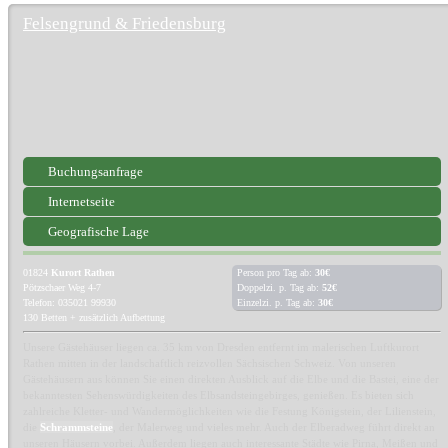
Felsengrund & Friedensburg
Buchungsanfrage
Internetseite
Geografische Lage
01824
Kurort Rathen
Person pro Tag ab:
30€
Pötzschaer Weg 4-7
Doppelzi. p. Tag ab:
52€
Telefon: 035021 99930
Einzelzi. p. Tag ab:
30€
130 Betten + zusätzlich Aufbettung
Unsere Gästehäuser liegen ca. 35 km von Dresden entfernt im malerischen Luftkurort
Rathen mitten in der landschaftlich reizvollen Sächsischen Schweiz. Von unseren
Gästehäusern aus können Sie einen direkten Ausblick auf die Elbe und die Bastei, eine der
bekanntesten Sehenswürdigkeiten des Elbsandsteingebirges, genießen. Es bieten sich
zahlreiche Kletter- und Wandermöglichkeiten wie die Festung Königstein, der Lilienstein,
die
Schrammsteine
, der Malerweg und vieles mehr. Auch der Elberadweg führt direkt an
unseren Häusern vorbei. Außerdem liegen auch interessante Städte wie Pirna, Meißen und