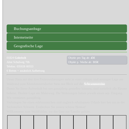
Buchungsanfrage
Internetseite
Geografische Lage
01824
Gohrisch
Objekt pro Tag ab:
45€
Alter Schulweg 70b
Objekt p. Woche ab:
315€
Telefon: 035028 80553
6 Betten + zusätzlich Aufbettung
Unser Haus mit den drei Ferienwohnungen steht in einer ruhiger und sonniger Lage am
Waldrand zum Kleinhennersdorfer Stein mit Blick auf die
Schrammsteine
.
Damit Sie Ihren Aufenthalt bei uns ganzjährig genießen können, sind natürlich alle Räume
beheizt. Direkte Lage am Malerweg. Die Wohnungen haben jeweils einen sep. Eingang.
Wir vermieten ganzjährig.
Verbringen Sie einen erlebnisreichen und zugleich erholsamen Urlaub hier bei uns in der
Sächsischen Schweiz. Entdecken Sie unsere schöne Heimat!
Willkommen zum Wohlfühlen, wo der Gast zur Familie gehört.