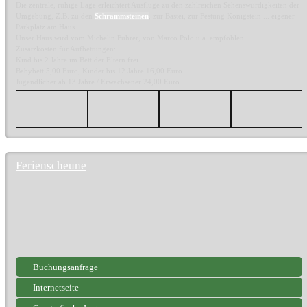
Die zentrale, ruhige Lage erleichtert Ausflüge zu den zahlreichen Sehenswürdigkeiten der
Umgebung, Z.B. zu den
Schrammsteinen
, zur Bastei, zur Festung Königstein ... eigener
Parkplatz am Haus.
Unser Haus wird vom Michelin Führer, von Marco Polo u.a. empfohlen.
Zusatzkosten für Aufbettungen:
Kind bis 2 Jahre im Bett der Eltern frei
Babybett 5,00 Euro; Kinder bis 12 Jahre 16,00 Euro
Jugendlicher ab 13 Jahre / Erwachsener 24,00 Euro
Ferienscheune
Buchungsanfrage
Internetseite