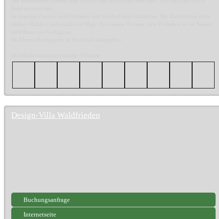
Die Kulturstädte Dresden und Meißen sind schnell mit dem Auto, aber auch mit der S-
Bahn zu erreichen.
In unserem Zimmer sind Fernseher und Kühlschrank vorhanden. Der Zubereitung einer
kleinen Mahlzeit steht nichts im Wege. Eine kleine Terrasse, zum Frühstück in der Sonne
steht ihnen zur Verfügung.
Im Übernachtungspreis ist Frühstück inbegriffen.
Die Mindestmietdauer beträgt 3 Nächte.
Design-Villa Waldfrieden
Buchungsanfrage
Internetseite