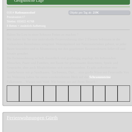
Geografische Lage
01814
Rathmannsdorf
Objekt pro Tag ab:
219€
Pestalozzistr.17
Telefon: 035022 41768
8 Betten + zusätzlich Aufbettung
Haben Sie Lust in einer Scheune Ferien zu machen ?
Wir haben für Sie eine individuelle Ferienwohnung über 2 Ebenen behutsam in die
vorhandene Bausubstanz integriert. Weitestgehend mit Naturmaterialien gebaut, ist jeder
Raum besonders und in Abstimmung mit den gegebenen Raumstrukturen liebevoll und
kreativ gestaltet.
Die Ferienwohnung ist hell, freundlich und großzügig angelegt, für befreundete
Menschen, Paare und Familien, mit Raum für gemeinsame Aktivitäten, Spiele und
Gespräche, aber auch Möglichkeiten sich zurückzuziehen. Es gibt außerdem eine
Spielscheune mit gr.Sandkasten, Tischtennis, Dart,... eine große Wiese mit Feuerstelle.Von
der Wohnung haben Sie einen wunderschönen Blick auf die
Schrammsteine
,
Falkenstein... Wiesen und Wald. Wir freuen uns auf Ihren Besuch !
Ferienwohnungen Gürth