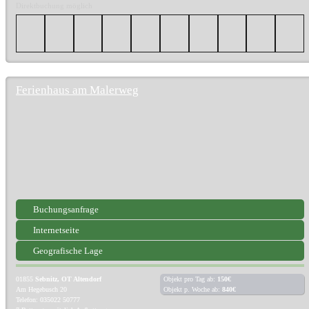
Direktbuchung möglich
Ferienhaus am Malerweg
Buchungsanfrage
Internetseite
Geografische Lage
01855
Sebnitz, OT Altendorf
Objekt pro Tag ab:
150€
Am Hegebusch 20
Objekt p. Woche ab:
840€
Telefon: 035022 50777