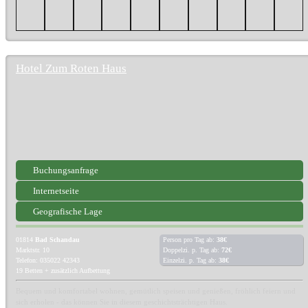
Hotel Zum Roten Haus
Buchungsanfrage
Internetseite
Geografische Lage
01814
Bad Schandau
Person pro Tag ab:
38€
Marktstr. 10
Doppelzi. p. Tag ab:
72€
Telefon: 035022 42343
Einzelzi. p. Tag ab:
38€
19 Betten + zusätzlich Aufbettung
Bequem und komfortabel wohnen, gemütlich speisen und genießen, fröhlich feiern und
sich erholen - das können Sie in diesem geschichtsträchtigen Haus.