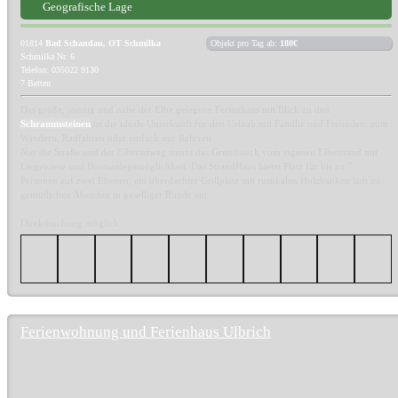
Geografische Lage
01814
Bad Schandau, OT Schmilka
Objekt pro Tag ab:
180€
Schmilka Nr. 6
Telefon: 035022 9130
7 Betten
Das große, sonnig und nahe der Elbe gelegene Ferienhaus mit Blick zu den
Schrammsteinen
ist die ideale Unterkunft für den Urlaub mit Familie und Freunden, zum
Wandern, Radfahren oder einfach nur Relaxen.
Nur die Straße und der Elberadweg trennt das Grundstück vom eigenen Elbestrand mit
Liegewiese und Bootsanlegemöglichkeit. Das StrandHaus bietet Platz für bis zu 7
Personen auf zwei Ebenen, ein überdachter Grillplatz mit rustikalen Holzbänken lädt zu
gemütlichen Abenden in geselliger Runde ein.
Direktbuchung möglich
Ferienwohnung und Ferienhaus Ulbrich