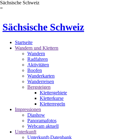
Sächsische Schweiz
=
Sächsische Schweiz
Startseite
Wandern und Klettern
Wandern
Radfahren
Aktivitäten
Boofen
Wanderkarten
Wanderreisen
Bergsteigen
Klettergebiete
Kletterkurse
Kletterregeln
Impressionen
Diashow
Panoramafotos
Webcam aktuell
Unterkunft
Unterkunft-Datenbank