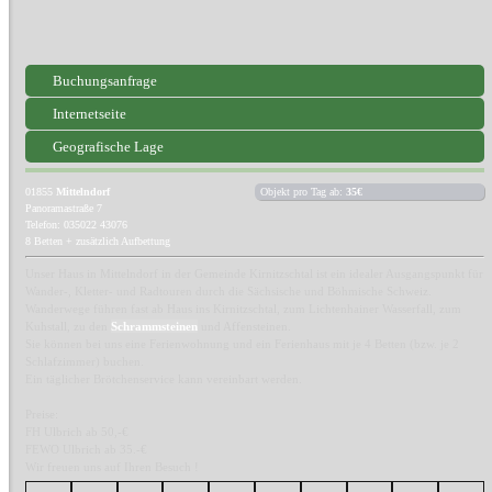
Buchungsanfrage
Internetseite
Geografische Lage
01855
Mittelndorf
Objekt pro Tag ab:
35€
Panoramastraße 7
Telefon: 035022 43076
8 Betten + zusätzlich Aufbettung
Unser Haus in Mittelndorf in der Gemeinde Kirnitzschtal ist ein idealer Ausgangspunkt für
Wander-, Kletter- und Radtouren durch die Sächsische und Böhmische Schweiz.
Wanderwege führen fast ab Haus ins Kirnitzschtal, zum Lichtenhainer Wasserfall, zum
Kuhstall, zu den
Schrammsteinen
und Affensteinen.
Sie können bei uns eine Ferienwohnung und ein Ferienhaus mit je 4 Betten (bzw. je 2
Schlafzimmer) buchen.
Ein täglicher Brötchenservice kann vereinbart werden.
Preise:
FH Ulbrich ab 50,-€
FEWO Ulbrich ab 35.-€
Wir freuen uns auf Ihren Besuch !