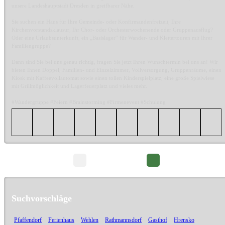
unsere Landeshauptstadt Dresden in greifbarer Nähe.
Sie suchen ein Haus für Ihre Gemeinde- oder Konfirmandenfreizeit, Ihre
Kirchenvorstandsklausur, Ihr Chor- oder Orchesterwochenende oder Gruppenausflug?
Oder eine Urlaubsunterkunft, ein „Basislager“ für Wander- und Klettertouren mit Ihrer
Familiengruppe?
Dann sind Sie bei uns genau richtig, fragen Sie jetzt Ihren Wunschtermin bei uns an! Wir
bieten Ihnen Doppel, Familien- und Einzelzimmer, Vollversorgung, Gruppenräume, einen
Kiosk mit Kaffeevollautomat sowie einen tollen Kinderspielplatz, eine große Spielwiese
mit Grillmöglichkeit und Lagerfeuerplatz und vieles mehr.
#Wandergruppe #Feiern #Brainstorming #Firmenevent #Schulung
Seite 1/2
Suchvorschläge
Pfaffendorf
Ferienhaus
Wehlen
Rathmannsdorf
Gasthof
Hrensko