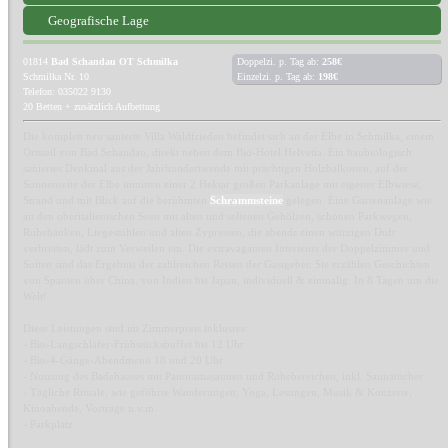
Geografische Lage
01814
Bad Schandau OT Schmilka
Doppelzi. p. Tag ab:
258€
Schmilka Nr. 10
Einzelzi. p. Tag ab:
198€
Telefon: 035022 9130
20 Betten + zusätzlich Aufbettung
Die komplett neu sanierte Villa Waldfrieden befindet sich an der Elbe in Schmilka, einem
Ortsteil von Bad Schandau, direkt neben dem Bio-Hotel Helvetia. Ein baubiologisch
saniertes Denkmal aus der Jahrhundertwende mit prächtigen Holzbalkonen, auf der
Sonnenseite der Elbe inmitten einer 2 Hektar großen Parkanlage mit eigener Elbwiese,
Strand und mit Blick auf die berühmten
Schrammsteine
gelegen. Eine Gartenanlage wie
an den oberitalienischen Seen mit alten und seltenen Gehölzen, schönen Parkwegen,
Ruhebänken, Liegestühlen und alten Zypressen, die abends einen würzigen Duft
verbreiten, lädt zum Verweilen ein. Die extravaganten Interieurs der Doppelzimmer und
Suiten sind das Ergebnis der zahlreichen Reisen der Gastgeber. Sie erzählen Geschichten
von Spanien über China, von Indien bis Japan, individuell & einmalig. In 8 Tagen um die
Welt!
Diese Leistungen sind im Zimmerpreis inklusive:
- Bio-Langschläfer-Frühstücksbuffet bis 12 Uhr
- Bio-4-Gänge-Abendmenü 18 und 20 Uhr
- Nutzung des Badehauses mit Panoramasaunen und Ruhebereichen, inkl. Saunatücher
- Tägliche Rituale, wie geführte Wanderungen, Yoga, Lesungen, Musik & Konzerte,
Kinoabende, Vorträge u.v.m.
- Parkplatz